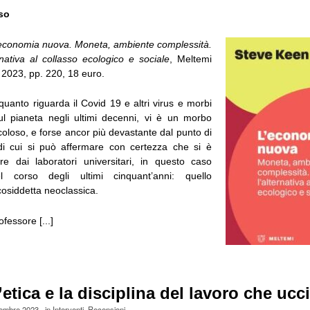
so
economia nuova. Moneta, ambiente complessità.
rnativa al collasso ecologico e sociale
, Meltemi
 2023, pp. 220, 18 euro.
 quanto riguarda il Covid 19 e altri virus e morbi
sul pianeta negli ultimi decenni, vi è un morbo
icoloso, e forse ancor più devastante dal punto di
 di cui si può affermare con certezza che si è
ire dai laboratori universitari, in questo caso
l corso degli ultimi cinquant’anni: quello
cosiddetta neoclassica.
fessore [...]
’etica e la disciplina del lavoro che ucc
tembre 2023
· in
Interventi
,
Recensioni
·