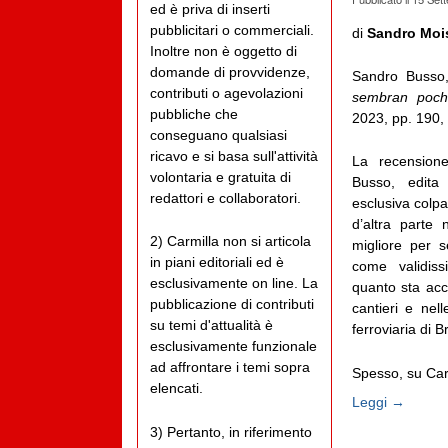
ed è priva di inserti
pubblicitari o commerciali.
di
Sandro Moi
Inoltre non è oggetto di
domande di provvidenze,
Sandro Buss
contributi o agevolazioni
sembran poch
pubbliche che
2023, pp. 190,
conseguano qualsiasi
ricavo e si basa sull'attività
La recension
volontaria e gratuita di
Busso, edita
redattori e collaboratori.
esclusiva colpa
d’altra parte
2) Carmilla non si articola
migliore per s
in piani editoriali ed è
come validiss
esclusivamente on line. La
quanto sta ac
pubblicazione di contributi
cantieri e nel
su temi d'attualità è
ferroviaria di B
esclusivamente funzionale
ad affrontare i temi sopra
Spesso, su Carmi
elencati.
Leggi →
3) Pertanto, in riferimento