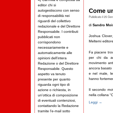
editor chi si
Come un
autogestiscono con senso
di responsabilità nei
Pubblicato il
25 Gen
riguardi del collettivo
di
Sandro Moi
redazionale e del Direttore
Responsabile. I contributi
Joshua Clover
pubblicati non
Meltemi editor
corrispondono
necessariamente e
Fa piacere tro
automaticamente alle
per chi da an
opinioni dell'intera
movimento ant
Redazione o del Direttore
ancora basato 
Responsabile. Questo
e nel male, le
aspetto va tenuto
hanno fortemen
presente per quanto
riguarda ogni tipo di
Il secondo mot
azione o richiesta, in
nella collana “C
un'ottica di composizione
di eventuali contenziosi,
Leggi →
contattando la Redazione
tramite l'e-mail sotto