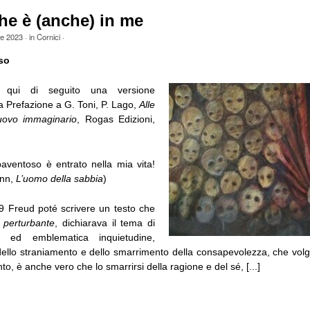
che è (anche) in me
le 2023
· in
Cornici
·
so
e qui di seguito una versione
a Prefazione a G. Toni, P. Lago,
Alle
nuovo immaginario
, Rogas Edizioni,
aventoso è entrato nella mia vita!
ann,
L’uomo della sabbia
)
9 Freud poté scrivere un testo che
l perturbante
, dichiarava il tema di
 ed emblematica inquietudine,
dello straniamento e dello smarrimento della consapevolezza, che volg
o, è anche vero che lo smarrirsi della ragione e del sé, [...]