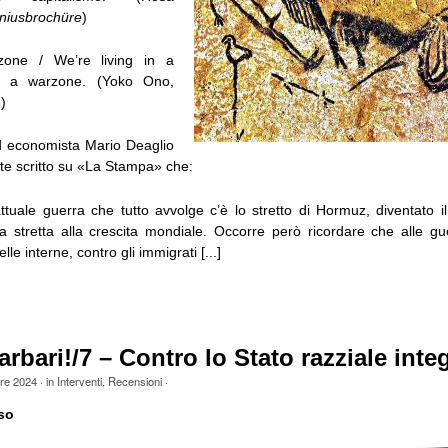
niusbrochüre
)
zone / We’re living in a
’s a warzone. (Yoko Ono,
)
 ed economista Mario Deaglio
e scritto su «La Stampa» che:
attuale guerra che tutto avvolge c’è lo stretto di Hormuz, diventato i
a stretta alla crescita mondiale. Occorre però ricordare che alle gu
e interne, contro gli immigrati [...]
arbari!/7 – Contro lo Stato razziale inte
bre 2024
· in
Interventi
,
Recensioni
·
so