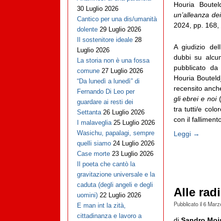
Houria Boutel
30 Luglio 2026
un’alleanza dei
Cantico per una dis/umanità
2024, pp. 168,
dolente
29 Luglio 2026
Il sostenitore ideale
28
A giudizio del
Luglio 2026
dubbi su alcu
La storia non è una fossa
pubblicato da
comune
27 Luglio 2026
Houria Bouteldj
“Da lunedì a lunedì” di
recensito anche
Fernando Di Leo per
gli ebrei e noi
guardare ai resti dei
tra tutti/e col
Settanta
26 Luglio 2026
con il falliment
I malaveglia
25 Luglio 2026
Wasichu, papalagi, sempre
Leggi →
quelli siamo
24 Luglio 2026
Case morte
23 Luglio 2026
Il poeta che cantò la
gravitazione universale e la
caduta (degli angeli e degli
Alle rad
uomini)
22 Luglio 2026
Pubblicato il
6 Marz
E man int la zità,
cittadinanza e lavoro a
di
Sandro Moi