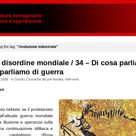
ng the tag:
"rivoluzione industriale"
 disordine mondiale / 34 – Di cosa parl
parliamo di guerra
e 2026
· in
Cornici
,
Cronache del pre-bomba
,
Interventi
·
so
iù nefasto se il proletariato
ll’attuale guerra mondiale
 illusione e speranza sulla
una continuazione idilliaca e
l capitalismo. (Rosa