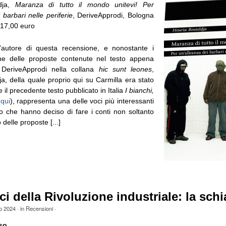
dja,
Maranza di tutto il mondo unitevi! Per
 barbari nelle periferie
, DeriveApprodi, Bologna
 17,00 euro
l’autore di questa recensione, e nonostante i
ne delle proposte contenute nel testo appena
 DeriveApprodi nella collana
hic sunt leones
,
a, della quale proprio qui su Carmilla era stato
 il precedente testo pubblicato in Italia
I bianchi,
(
qui
), rappresenta una delle voci più interessanti
oro che hanno deciso di fare i conti non soltanto
o delle proposte [...]
ici della Rivoluzione industriale: la schi
o 2024
· in
Recensioni
·
so