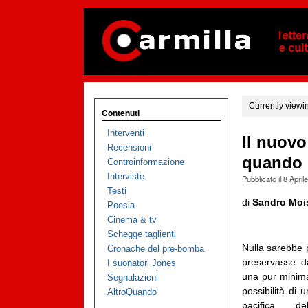
Currently viewi
Contenuti
Interventi
Il nuovo
Recensioni
quando 
Controinformazione
Interviste
Pubblicato il
8 April
Testi
di
Sandro Moi
Poesia
Cinema & tv
Schegge taglienti
Nulla sarebbe p
Cronache del pre-bomba
preservasse da
I suonatori Jones
una pur minima
Segnalazioni
possibilità di 
AltroQuando
pacifica de