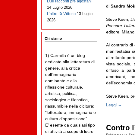
Due racconti pre agostani
di
Sandro Moi
14 Luglio 2026
L’altro Di Vittorio
13 Luglio
Steve Keen,
L’
2026
Pensare l’alte
editore, Milano
Chi siamo
Al contrario di
manifestatisi 
1) Carmilla è un blog
altrettanto per
dedicato alla letteratura di
vista sociale,
genere, alla critica
diffuso a part
dell'immaginario
americani, ne
dominante e alla
dell’economia 
riflessione culturale,
artistica, politica,
Steve Keen, pro
sociologica e filosofica,
Leggi →
riassumibile nella dicitura:
“letteratura, immaginario e
cultura d'opposizione”.
E' esente da qualsiasi tipo
Contro l
di attività a scopo di lucro
Pubblicato il
15 Set