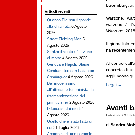
Luxemburg,
Ju
Articoli recenti
Warzone, war
Quando Dio non risponde
warzone / It
alla chiamata
6 Agosto
Warzone
, 2018
2026
Street Fighting Men
5
Il giornalista
Agosto 2026
ha recentement
Si alza il vento / 4 – Zone
di morte
4 Agosto 2026
Al centro dell’
Genova è Napoli: Blaise
concreto di un
Cendrars torna in Italia con
aggiungono quell
Bourlinguer
4 Agosto 2026
Dal modernismo
Leggi →
all’attivismo femminista: la
risemantizzazione del
primitivismo
2 Agosto 2026
Avanti b
Difendersi dai morti
1
Pubblicato il
9 Otto
Agosto 2026
Quello che è stato fatto di
di
Sandro Moi
noi
31 Luglio 2026
Anamnesi di una paranoia