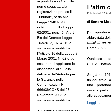
ai punti 1) e 2) Carmilla
L’altro 
non è soggetta alla
registrazione presso il
Pubblicato il
25 Apri
Tribunale, ossia alla
di
Sandro Moi
Legge 1948 N. 47,
richiamata dalla Legge
[Si riproduc
62/2001, nonché l’Art. 3-
abbreviata dell
Bis del Decreto Legge
radici di un 
103/2012, _N. 4_16 e
Roma 2023]
successive modifiche,
l’Articolo 16 della Legge 7
Marzo 2001, N. 62 e ad
Qualcosa di sp
essa non si applicano le
(E.T. A. Hoffm
disposizioni di cui alla
delibera dell'Autorità per
Se già nel 191
le Garanzie nelle
fin dal titolo,
I
Comunicazioni N.
una profonda
666/08/CONS del 26
ovvero quella 
Novembre 2008, e
allo spaesament
successive modifiche.
Leggi →
4) Carmilla è composta da