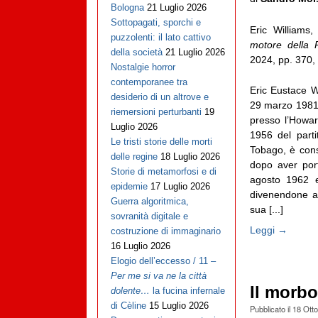
Bologna
21 Luglio 2026
Sottopagati, sporchi e
Eric Williams
puzzolenti: il lato cattivo
motore della R
della società
21 Luglio 2026
2024, pp. 370,
Nostalgie horror
contemporanee tra
Eric Eustace W
desiderio di un altrove e
29 marzo 1981) 
riemersioni perturbanti
19
presso l’Howar
Luglio 2026
1956 del parti
Le tristi storie delle morti
Tobago, è cons
delle regine
18 Luglio 2026
dopo aver port
Storie di metamorfosi e di
agosto 1962 e
epidemie
17 Luglio 2026
divenendone an
Guerra algoritmica,
sua [...]
sovranità digitale e
Leggi →
costruzione di immaginario
16 Luglio 2026
Elogio dell’eccesso / 11 –
Per me si va ne la città
Il morbo
dolente…
la fucina infernale
di Cèline
15 Luglio 2026
Pubblicato il
18 Ott