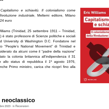
,
Capitalismo e schiavitù. Il colonialismo come
ivoluzione industriale
, Meltemi editore, Milano
 24 euro
illiams (Trinidad, 25 settembre 1911 – Trinidad,
è stato professore di Scienze politiche e sociali
d University di Washington D.C. Fondatore nel
to “People’s National Movement” di Trinidad e
iderato da alcuni come il “padre della nazione”
ato la colonia britannica all’indipendenza il 31
 allo status di repubblica il 1º agosto 1976,
che Primo ministro, carica che ricoprì fino alla
 neoclassico
obre 2023
· in
Recensioni
·