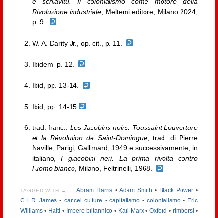
e schiavitù. Il colonialismo come motore della
Rivoluzione industriale
, Meltemi editore, Milano 2024,
p. 9.
W. A. Darity Jr., op. cit., p. 11.
Ibidem, p. 12.
Ibid, pp. 13-14.
Ibid, pp. 14-15
trad. franc.:
Les Jacobins noirs. Toussaint Louverture
et la Révolution de Saint-Domingue
, trad. di Pierre
Naville, Parigi, Gallimard, 1949 e successivamente, in
italiano,
I giacobini neri. La prima rivolta contro
l’uomo bianco
, Milano, Feltrinelli, 1968.
Abram Harris
•
Adam Smith
•
Black Power
•
TAGGED WITH →
C.L.R. James
•
cancel culture
•
capitalismo
•
colonialismo
•
Eric
Williams
•
Haiti
•
Impero britannico
•
Karl Marx
•
Oxford
•
rimborsi
•