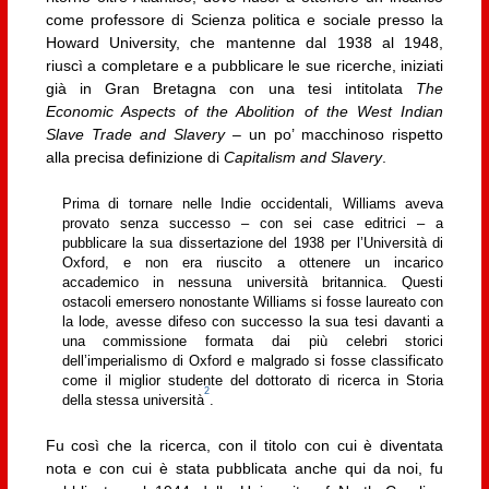
come professore di Scienza politica e sociale presso la
Howard University, che mantenne dal 1938 al 1948,
riuscì a completare e a pubblicare le sue ricerche, iniziati
già in Gran Bretagna con una tesi intitolata
The
Economic Aspects of the Abolition of the West Indian
Slave Trade and Slavery
– un po’ macchinoso rispetto
alla precisa definizione di
Capitalism and Slavery
.
Prima di tornare nelle Indie occidentali, Williams aveva
provato senza successo – con sei case editrici – a
pubblicare la sua dissertazione del 1938 per l’Università di
Oxford, e non era riuscito a ottenere un incarico
accademico in nessuna università britannica. Questi
ostacoli emersero nonostante Williams si fosse laureato con
la lode, avesse difeso con successo la sua tesi davanti a
una commissione formata dai più celebri storici
dell’imperialismo di Oxford e malgrado si fosse classificato
come il miglior studente del dottorato di ricerca in Storia
2
della stessa università
.
Fu così che la ricerca, con il titolo con cui è diventata
nota e con cui è stata pubblicata anche qui da noi, fu