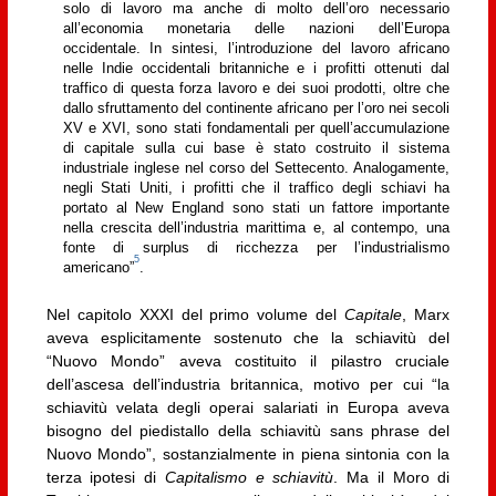
solo di lavoro ma anche di molto dell’oro necessario
all’economia monetaria delle nazioni dell’Europa
occidentale. In sintesi, l’introduzione del lavoro africano
nelle Indie occidentali britanniche e i profitti ottenuti dal
traffico di questa forza lavoro e dei suoi prodotti, oltre che
dallo sfruttamento del continente africano per l’oro nei secoli
XV e XVI, sono stati fondamentali per quell’accumulazione
di capitale sulla cui base è stato costruito il sistema
industriale inglese nel corso del Settecento. Analogamente,
negli Stati Uniti, i profitti che il traffico degli schiavi ha
portato al New England sono stati un fattore importante
nella crescita dell’industria marittima e, al contempo, una
fonte di surplus di ricchezza per l’industrialismo
5
americano”
.
Nel capitolo XXXI del primo volume del
Capitale
, Marx
aveva esplicitamente sostenuto che la schiavitù del
“Nuovo Mondo” aveva costituito il pilastro cruciale
dell’ascesa dell’industria britannica, motivo per cui “la
schiavitù velata degli operai salariati in Europa aveva
bisogno del piedistallo della schiavitù sans phrase del
Nuovo Mondo”, sostanzialmente in piena sintonia con la
terza ipotesi di
Capitalismo e schiavitù
. Ma il Moro di