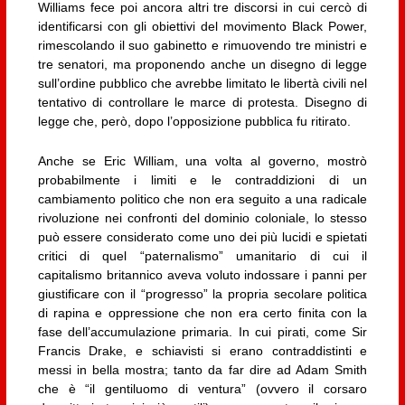
Williams fece poi ancora altri tre discorsi in cui cercò di
identificarsi con gli obiettivi del movimento Black Power,
rimescolando il suo gabinetto e rimuovendo tre ministri e
tre senatori, ma proponendo anche un disegno di legge
sull’ordine pubblico che avrebbe limitato le libertà civili nel
tentativo di controllare le marce di protesta. Disegno di
legge che, però, dopo l’opposizione pubblica fu ritirato.
Anche se Eric William, una volta al governo, mostrò
probabilmente i limiti e le contraddizioni di un
cambiamento politico che non era seguito a una radicale
rivoluzione nei confronti del dominio coloniale, lo stesso
può essere considerato come uno dei più lucidi e spietati
critici di quel “paternalismo” umanitario di cui il
capitalismo britannico aveva voluto indossare i panni per
giustificare con il “progresso” la propria secolare politica
di rapina e oppressione che non era certo finita con la
fase dell’accumulazione primaria. In cui pirati, come Sir
Francis Drake, e schiavisti si erano contraddistinti e
messi in bella mostra; tanto da far dire ad Adam Smith
che è “il gentiluomo di ventura” (ovvero il corsaro