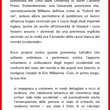
pubblicata nel 1944 dalla University of North Carolina
Press. Evidentemente, una Università americana che,
sarcasticamente Williams definiva come la “Oxford dei
nei”, poteva allora permettersi di pubblicare un lavoro
all’epoca troppo scomodo per il cuore degli studi imperiali
inglesi, anche se anche all’Università di Howard i corsi
fossero ancora « dominati da una premessa esplicita
secondo cui la civiltà era il prodotto della razza bianca del
mondo occidentale».
Ecco, proprio contro questa premessa, tutt’altro che
soltanto sottintesa, o perlomeno contro l’apporto
umanitario e civilizzatore degli imperi occidentali nei
confronti del resto del mondo e dei popoli non bianchi, si
rivolgeva l’analisi di Eric Williamsa. Così, in primo luogo,
la sua tesi
si impegnava a sostenere, in modo dettagliato e ricco di
evidenze, che l’abolizione britannica del commercio degli
schiavi nelle Indie occidentali – ed eventualmente anche
l’emancipazione delle persone in stato di schiavitù nei
medesimi territori – era stata il frutto di un calcolato