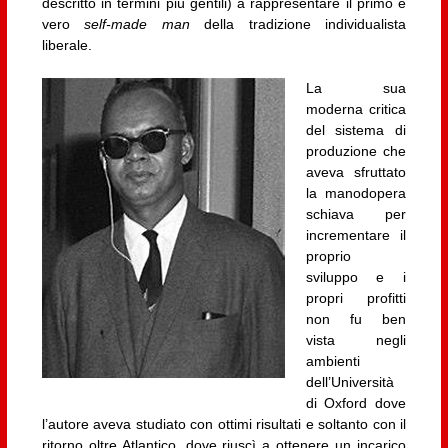
descritto in termini più gentili) a rappresentare il primo e
vero
self-made man
della tradizione individualista
liberale.
La sua
moderna critica
del sistema di
produzione che
aveva sfruttato
la manodopera
schiava per
incrementare il
proprio
sviluppo e i
propri profitti
non fu ben
vista negli
ambienti
dell’Università
di Oxford dove
l’autore aveva studiato con ottimi risultati e soltanto con il
ritorno oltre Atlantico, dove riuscì a ottenere un incarico