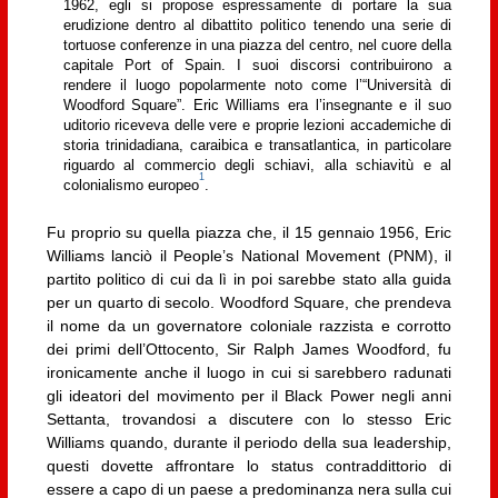
1962, egli si propose espressamente di portare la sua
erudizione dentro al dibattito politico tenendo una serie di
tortuose conferenze in una piazza del centro, nel cuore della
capitale Port of Spain. I suoi discorsi contribuirono a
rendere il luogo popolarmente noto come l’“Università di
Woodford Square”. Eric Williams era l’insegnante e il suo
uditorio riceveva delle vere e proprie lezioni accademiche di
storia trinidadiana, caraibica e transatlantica, in particolare
riguardo al commercio degli schiavi, alla schiavitù e al
1
colonialismo europeo
.
Fu proprio su quella piazza che, il 15 gennaio 1956, Eric
Williams lanciò il People’s National Movement (PNM), il
partito politico di cui da lì in poi sarebbe stato alla guida
per un quarto di secolo. Woodford Square, che prendeva
il nome da un governatore coloniale razzista e corrotto
dei primi dell’Ottocento, Sir Ralph James Woodford, fu
ironicamente anche il luogo in cui si sarebbero radunati
gli ideatori del movimento per il Black Power negli anni
Settanta, trovandosi a discutere con lo stesso Eric
Williams quando, durante il periodo della sua leadership,
questi dovette affrontare lo status contraddittorio di
essere a capo di un paese a predominanza nera sulla cui