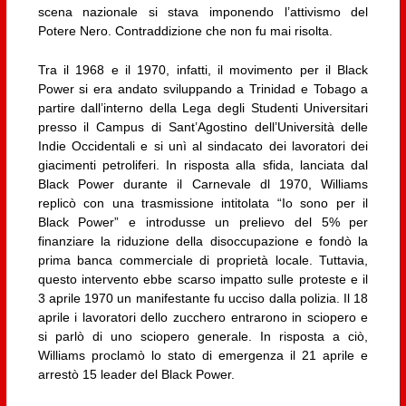
scena nazionale si stava imponendo l’attivismo del
Potere Nero. Contraddizione che non fu mai risolta.
Tra il 1968 e il 1970, infatti, il movimento per il Black
Power si era andato sviluppando a Trinidad e Tobago a
partire dall’interno della Lega degli Studenti Universitari
presso il Campus di Sant’Agostino dell’Università delle
Indie Occidentali e si unì al sindacato dei lavoratori dei
giacimenti petroliferi. In risposta alla sfida, lanciata dal
Black Power durante il Carnevale dl 1970, Williams
replicò con una trasmissione intitolata “Io sono per il
Black Power” e introdusse un prelievo del 5% per
finanziare la riduzione della disoccupazione e fondò la
prima banca commerciale di proprietà locale. Tuttavia,
questo intervento ebbe scarso impatto sulle proteste e il
3 aprile 1970 un manifestante fu ucciso dalla polizia. Il 18
aprile i lavoratori dello zucchero entrarono in sciopero e
si parlò di uno sciopero generale. In risposta a ciò,
Williams proclamò lo stato di emergenza il 21 aprile e
arrestò 15 leader del Black Power.