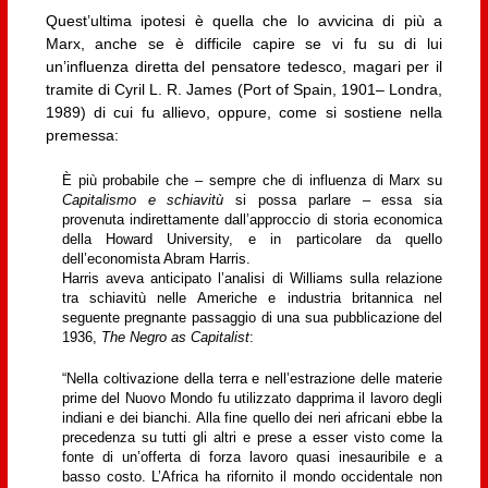
Quest’ultima ipotesi è quella che lo avvicina di più a
Marx, anche se è difficile capire se vi fu su di lui
un’influenza diretta del pensatore tedesco, magari per il
tramite di Cyril L. R. James (Port of Spain, 1901– Londra,
1989) di cui fu allievo, oppure, come si sostiene nella
premessa:
È più probabile che – sempre che di influenza di Marx su
Capitalismo e schiavitù
si possa parlare – essa sia
provenuta indirettamente dall’approccio di storia economica
della Howard University, e in particolare da quello
dell’economista Abram Harris.
Harris aveva anticipato l’analisi di Williams sulla relazione
tra schiavitù nelle Americhe e industria britannica nel
seguente pregnante passaggio di una sua pubblicazione del
1936,
The Negro as Capitalist
:
“Nella coltivazione della terra e nell’estrazione delle materie
prime del Nuovo Mondo fu utilizzato dapprima il lavoro degli
indiani e dei bianchi. Alla fine quello dei neri africani ebbe la
precedenza su tutti gli altri e prese a esser visto come la
fonte di un’offerta di forza lavoro quasi inesauribile e a
basso costo. L’Africa ha rifornito il mondo occidentale non