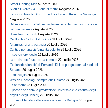
Street Fighting Men
5 Agosto 2026
Si alza il vento / 4 – Zone di morte
4 Agosto 2026
Genova è Napoli: Blaise Cendrars torna in Italia con
Bourlinguer
4 Agosto 2026
Dal modernismo all’attivismo femminista: la risemantizzazione
del primitivismo
2 Agosto 2026
Difendersi dai morti
1 Agosto 2026
Quello che è stato fatto di noi
31 Luglio 2026
Anamnesi di una paranoia
30 Luglio 2026
Cantico per una dis/umanità dolente
29 Luglio 2026
Il sostenitore ideale
28 Luglio 2026
La storia non è una fossa comune
27 Luglio 2026
“Da lunedì a lunedì” di Fernando Di Leo per guardare ai resti dei
Settanta
26 Luglio 2026
I malaveglia
25 Luglio 2026
Wasichu, papalagi, sempre quelli siamo
24 Luglio 2026
Case morte
23 Luglio 2026
Il poeta che cantò la gravitazione universale e la caduta (degli
angeli e degli uomini)
22 Luglio 2026
E man int la zità, cittadinanza e lavoro a Bologna
21 Luglio
2026