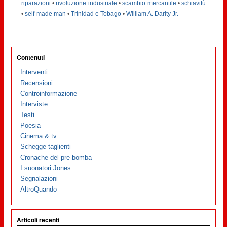
riparazioni
•
rivoluzione industriale
•
scambio mercantile
•
schiavitù
•
self-made man
•
Trinidad e Tobago
•
William A. Darity Jr.
Contenuti
Interventi
Recensioni
Controinformazione
Interviste
Testi
Poesia
Cinema & tv
Schegge taglienti
Cronache del pre-bomba
I suonatori Jones
Segnalazioni
AltroQuando
Articoli recenti