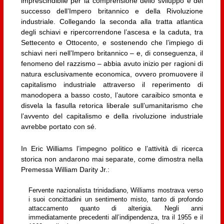
imprescindibile per la comprensione dello sviluppo e del
successo dell’Impero britannico e della Rivoluzione
industriale. Collegando la seconda alla tratta atlantica
degli schiavi e ripercorrendone l’ascesa e la caduta, tra
Settecento e Ottocento, e sostenendo che l’impiego di
schiavi neri nell’Impero britannico – e, di conseguenza, il
fenomeno del razzismo – abbia avuto inizio per ragioni di
natura esclusivamente economica, ovvero promuovere il
capitalismo industriale attraverso il reperimento di
manodopera a basso costo, l’autore caraibico smonta e
disvela la fasulla retorica liberale sull’umanitarismo che
l’avvento del capitalismo e della rivoluzione industriale
avrebbe portato con sé.
In Eric Williams l’impegno politico e l’attività di ricerca
storica non andarono mai separate, come dimostra nella
Premessa William Darity Jr.:
Fervente nazionalista trinidadiano, Williams mostrava verso
i suoi concittadini un sentimento misto, tanto di profondo
attaccamento quanto di alterigia. Negli anni
immediatamente precedenti all’indipendenza, tra il 1955 e il