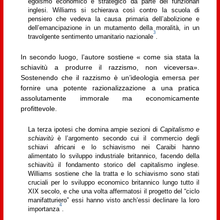
egoismo economico e strategico da parte dei funzionari
inglesi. Williams si schierava così contro la scuola di
pensiero che vedeva la causa primaria dell’abolizione e
dell’emancipazione in un mutamento della moralità, in un
3
travolgente sentimento umanitario nazionale
.
In secondo luogo, l’autore sostiene « come sia stata la
schiavitù a produrre il razzismo, non viceversa».
Sostenendo che il razzismo è un’ideologia emersa per
fornire una potente razionalizzazione a una pratica
assolutamente immorale ma economicamente
profittevole.
La terza ipotesi che domina ampie sezioni di
Capitalismo e
schiavitù
è l’argomento secondo cui il commercio degli
schiavi africani e lo schiavismo nei Caraibi hanno
alimentato lo sviluppo industriale britannico, facendo della
schiavitù il fondamento storico del capitalismo inglese.
Williams sostiene che la tratta e lo schiavismo sono stati
cruciali per lo sviluppo economico britannico lungo tutto il
XIX secolo, e che una volta affermatosi il progetto del “ciclo
manifatturiero” essi hanno visto anch’essi declinare la loro
4
importanza
.