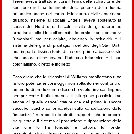
Treviri aveva trattato ancora il tema della schiavitù e del
suo ruolo nel mantenimento della potenza dell’industria
britannica anche nel corso della guerra civile americana
quando, insieme al sodale Engels, aveva sostenuto la
causa del Nord e di Lincoln, invitando gli operai ad
arruolarsi nelle file dell’esercito federale, non per motivi
“umanitari” ma per colpire, abolendo la schiavitù e il
sistema delle grandi piantagioni del Sud degli Stati Uniti,
una importantissima fonte di materie prime a basso costo
che ancora alimentavano l’industria britannica e il suo
colonialismo, diretto e indiretto.
Ecco allora che le riflessioni di Williams manifestano tutta
la loro potenza ancora oggi, non soltanto nei confronti di
un modo di produzione odioso che vuole, invece, fingersi
sempre come il più umano e il più giusto possibile, ma
anche di quella
cancel culture
che del primo è ancora
succube, poiché soffermandosi sulla cancellazione delle
“ingiustizie” non coglie lo stretto rapporto che intercorre
tra queste e il sistema di produzione e riproduzione della
vita che lo ha fondato e tutt’ora lo fonda,
accontentandosi, troppo spesso e come sottolinea