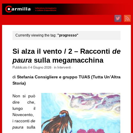
Currently viewing the tag:
"progresso"
Si alza il vento / 2 – Racconti
de
paura
sulla megamacchina
Pubblicato il
4 Giugno 2026
· in
Interventi
·
di
Stefania Consigliere e gruppo TUAS (Tutta Un’Altra
Storia)
Non si può
dire che,
lungo il
Novecento,
i racconti
de
paura
sulla