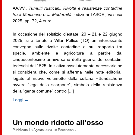
AA.VV.,
Tumulti rusticani. Rivolte e resistenze contadine
tra il Medioevo e la Modernità
, edizioni TABOR, Valsusa
2025, pp. 72, 4 euro
In occasione del solstizio d’estate, 20 – 21 e 22 giugno
2025, si è tenuto a Villar Pellice (TO) un interessante
convegno sulle rivolte contadine e sul rapporto tra
specie, ambiente e agricoltura a partire dal
cinquecentesimo anniversario della guerra dei contadini
tedeschi del 1525. Iniziativa assolutamente necessaria se
si considera che, come si afferma nelle note editoriali
legate al nuovo volumetto della collana «Bundschuh»
ovvero “lega dello scarpone”, simbolo della resistenza
della “gente comune” contro [...]
Leggi →
Un mondo ridotto all’osso
Pubblicato il
3 Agosto 2023
· in
Recensioni
·