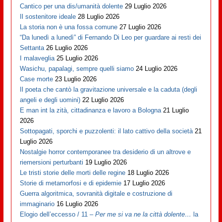
Cantico per una dis/umanità dolente
29 Luglio 2026
Il sostenitore ideale
28 Luglio 2026
La storia non è una fossa comune
27 Luglio 2026
“Da lunedì a lunedì” di Fernando Di Leo per guardare ai resti dei
Settanta
26 Luglio 2026
I malaveglia
25 Luglio 2026
Wasichu, papalagi, sempre quelli siamo
24 Luglio 2026
Case morte
23 Luglio 2026
Il poeta che cantò la gravitazione universale e la caduta (degli
angeli e degli uomini)
22 Luglio 2026
E man int la zità, cittadinanza e lavoro a Bologna
21 Luglio
2026
Sottopagati, sporchi e puzzolenti: il lato cattivo della società
21
Luglio 2026
Nostalgie horror contemporanee tra desiderio di un altrove e
riemersioni perturbanti
19 Luglio 2026
Le tristi storie delle morti delle regine
18 Luglio 2026
Storie di metamorfosi e di epidemie
17 Luglio 2026
Guerra algoritmica, sovranità digitale e costruzione di
immaginario
16 Luglio 2026
Elogio dell’eccesso / 11 –
Per me si va ne la città dolente…
la