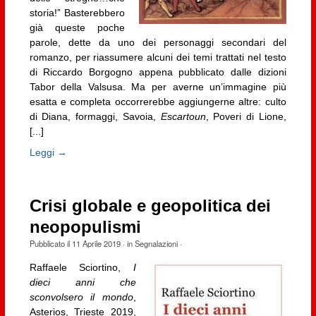
storia!” Basterebbero
già queste poche
parole, dette da uno dei personaggi secondari del
romanzo, per riassumere alcuni dei temi trattati nel testo
di Riccardo Borgogno appena pubblicato dalle dizioni
Tabor della Valsusa. Ma per averne un’immagine più
esatta e completa occorrerebbe aggiungerne altre: culto
di Diana, formaggi, Savoia,
Escartoun
, Poveri di Lione,
[...]
Leggi →
Crisi globale e geopolitica dei
neopopulismi
Pubblicato il
11 Aprile 2019
· in
Segnalazioni
·
Raffaele Sciortino,
I
dieci anni che
sconvolsero il mondo
,
Asterios, Trieste 2019,