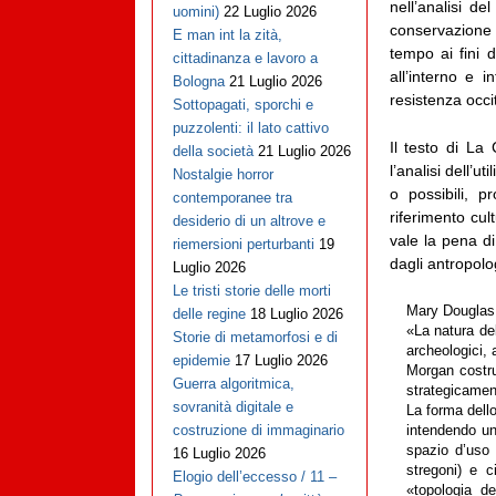
nell’analisi de
uomini)
22 Luglio 2026
conservazione d
E man int la zità,
tempo ai fini 
cittadinanza e lavoro a
all’interno e 
Bologna
21 Luglio 2026
resistenza occ
Sottopagati, sporchi e
puzzolenti: il lato cattivo
Il testo di La
della società
21 Luglio 2026
l’analisi dell’u
Nostalgie horror
o possibili, p
contemporanee tra
riferimento cul
desiderio di un altrove e
vale la pena di
riemersioni perturbanti
19
dagli antropolo
Luglio 2026
Le tristi storie delle morti
Mary Douglas 
delle regine
18 Luglio 2026
«La natura del
Storie di metamorfosi e di
archeologici, 
epidemie
17 Luglio 2026
Morgan costruì
Guerra algoritmica,
strategicament
sovranità digitale e
La forma dello
costruzione di immaginario
intendendo uno
spazio d’uso 
16 Luglio 2026
stregoni) e c
Elogio dell’eccesso / 11 –
«topologia de