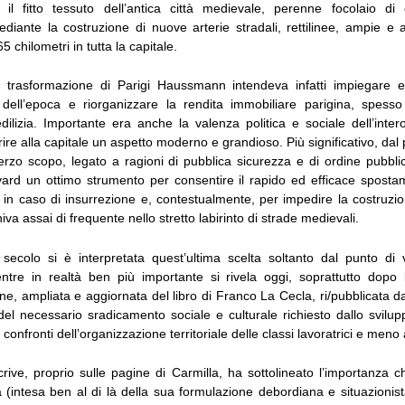
rò il fitto tessuto dell’antica città medievale, perenne focolaio d
ediante la costruzione di nuove arterie stradali, rettilinee, ampie e 
 chilometri in tutta la capitale.
e trasformazione di Parigi Haussmann intendeva infatti impiegare e 
i dell’epoca e riorganizzare la rendita immobiliare parigina, spesso 
dilizia. Importante era anche la valenza politica e sociale dell’inter
ire alla capitale un aspetto moderno e grandioso. Più significativo, dal p
 terzo scopo, legato a ragioni di pubblica sicurezza e di ordine pubb
vard un ottimo strumento per consentire il rapido ed efficace sposta
gi in caso di insurrezione e, contestualmente, per impedire la costruzio
va assai di frequente nello stretto labirinto di strade medievali.
secolo si è interpretata quest’ultima scelta soltanto dal punto di v
ntre in realtà ben più importante si rivela oggi, soprattutto dopo l
e, ampliata e aggiornata del libro di Franco La Cecla, ri/pubblicata d
del necessario sradicamento sociale e culturale richiesto dallo svilup
i confronti dell’organizzazione territoriale delle classi lavoratrici e meno 
crive, proprio sulle pagine di Carmilla, ha sottolineato l’importanza 
 (intesa ben al di là della sua formulazione debordiana e situazionist