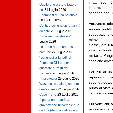
infatti, svent
Quello che è stato fatto di
insurrezioni, m
noi
31 Luglio 2026
snodano per 165
Anamnesi di una paranoia
30 Luglio 2026
Attraverso tal
Cantico per una dis/umanità
enormi profitt
dolente
29 Luglio 2026
speculazione e
Il sostenitore ideale
28
mirava a confer
Luglio 2026
classe, era il
La storia non è una fossa
vide nei boule
comune
27 Luglio 2026
militari a Pari
“Da lunedì a lunedì” di
cosa che avveni
Fernando Di Leo per
guardare ai resti dei
Per più di un 
Settanta
26 Luglio 2026
repressivo, me
I malaveglia
25 Luglio 2026
seconda edizion
Wasichu, papalagi, sempre
punto di vista 
quelli siamo
24 Luglio 2026
capitalistico ne
Case morte
23 Luglio 2026
Il poeta che cantò la
Più volte chi s
gravitazione universale e la
psico-geografia
caduta (degli angeli e degli