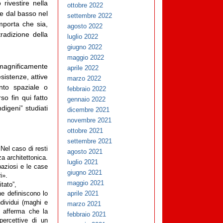
 rivestire nella
ottobre 2022
te dal basso nel
settembre 2022
mporta che sia,
agosto 2022
radizione della
luglio 2022
giugno 2022
maggio 2022
 magnificamente
aprile 2022
esistenze, attive
marzo 2022
ento spaziale o
febbraio 2022
so fin qui fatto
gennaio 2022
digeni” studiati
dicembre 2021
novembre 2021
ottobre 2021
settembre 2021
 Nel caso di resti
agosto 2021
a architettonica.
luglio 2021
spaziosi e le case
giugno 2021
i».
maggio 2021
tato”,
aprile 2021
he definiscono lo
dividui (maghi e
marzo 2021
om afferma che la
febbraio 2021
percettive di un