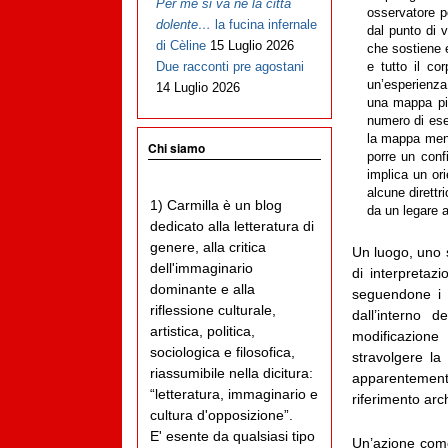
Per me si va ne la città
osservatore p
dolente…
la fucina infernale
dal punto di 
di Cèline
15 Luglio 2026
che sostiene e
Due racconti pre agostani
e tutto il co
un’esperienza 
14 Luglio 2026
una mappa pi
numero di esem
la mappa menta
Chi siamo
porre un conf
implica un or
alcune direttr
1) Carmilla è un blog
da un legare a
dedicato alla letteratura di
genere, alla critica
Un luogo, uno s
dell'immaginario
di interpretazi
dominante e alla
seguendone i r
riflessione culturale,
dall’interno d
artistica, politica,
modificazione 
sociologica e filosofica,
stravolgere l
riassumibile nella dicitura:
apparentemente 
“letteratura, immaginario e
riferimento arch
cultura d'opposizione”.
E' esente da qualsiasi tipo
Un’azione come