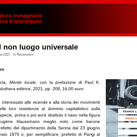
l non luogo universale
no 2021
· in
Recensioni
·
so
cla,
Mente locale
, con la prefazione di Paul K.
éuthera editrice, 2021, pp. 208, 16,00 euro
 interessato alle vicende e alla storia dei movimenti
lle loro resistenze al dominio capitalistico sulla
 specie, prima o poi avrà sbattuto il naso nella figura
Eugène Haussmann meglio noto come barone
fetto del dipartimento della Senna dal 23 giugno
aio 1870 o, per semplificare, prefetto di Parigi al