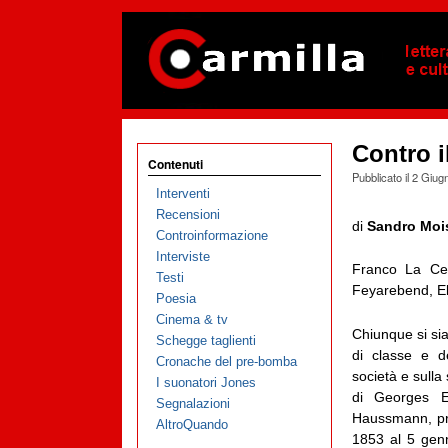
Contro i
Contenuti
Pubblicato il
2 Giug
Interventi
Recensioni
di
Sandro Moi
Controinformazione
Interviste
Franco La Ce
Testi
Feyarebend, El
Poesia
Cinema & tv
Chiunque si sia
Schegge taglienti
di classe e de
Cronache del pre-bomba
società e sulla
I suonatori Jones
di Georges 
Segnalazioni
Haussmann, pre
AltroQuando
1853 al 5 genn