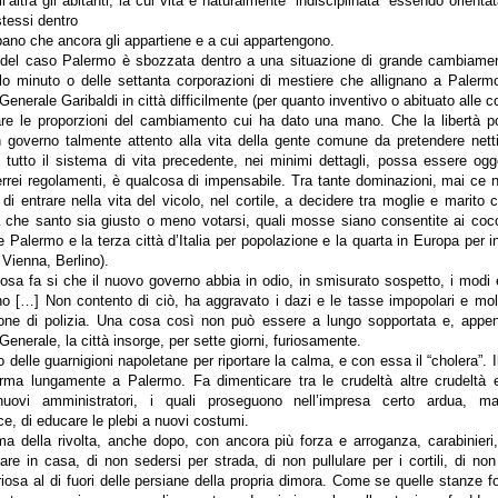
ll’altra gli abitanti, la cui vita è naturalmente “indisciplinata” essendo orientat
tessi dentro
bano che ancora gli appartiene e a cui appartengono.
 del caso Palermo è sbozzata dentro a una situazione di grande cambiame
lo minuto o delle settanta corporazioni di mestiere che allignano a Palerm
 Generale Garibaldi in città difficilmente (per quanto inventivo o abituato alle co
re le proporzioni del cambiamento cui ha dato una mano. Che la libertà 
un governo talmente attento alla vita della gente comune da pretendere net
tutto il sistema di vita precedente, nei minimi dettagli, possa essere ogg
rrei regolamenti, è qualcosa di impensabile. Tra tante dominazioni, mai ce 
di entrare nella vita del vicolo, nel cortile, a decidere tra moglie e marito
 che santo sia giusto o meno votarsi, quali mosse siano consentite ai cocc
 Palermo e la terza città d’Italia per popolazione e la quarta in Europa per i
Vienna, Berlino).
osa fa si che il nuovo governo abbia in odio, in smisurato sospetto, i modi e
no […] Non contento di ciò, ha aggravato i dazi e le tasse impopolari e molti
ione di polizia. Una cosa così non può essere a lungo sopportata e, appe
 Generale, la città insorge, per sette giorni, furiosamente.
to delle guarnigioni napoletane per riportare la calma, e con essa il “cholera”.
ferma lungamente a Palermo. Fa dimenticare tra le crudeltà altre crudeltà
nuovi amministratori, i quali proseguono nell’impresa certo ardua, 
e, di educare le plebi a nuovi costumi.
a della rivolta, anche dopo, con ancora più forza e arroganza, carabinieri, 
are in casa, di non sedersi per strada, di non pullulare per i cortili, di no
triosa al di fuori delle persiane della propria dimora. Come se quelle stanze f