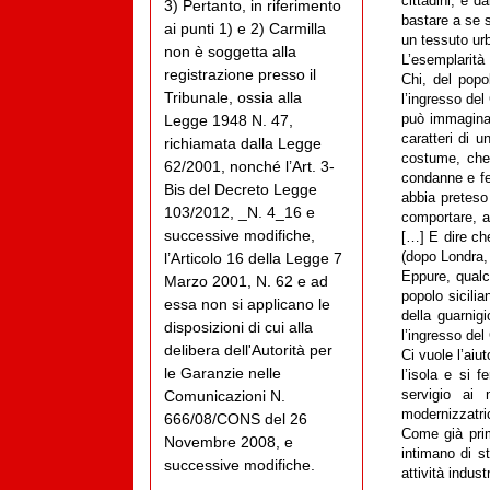
cittadini, e da
3) Pertanto, in riferimento
bastare a se s
ai punti 1) e 2) Carmilla
un tessuto ur
non è soggetta alla
L’esemplarità
registrazione presso il
Chi, del popo
Tribunale, ossia alla
l’ingresso del
Legge 1948 N. 47,
può immagina
caratteri di 
richiamata dalla Legge
costume, che 
62/2001, nonché l’Art. 3-
condanne e fe
Bis del Decreto Legge
abbia preteso 
103/2012, _N. 4_16 e
comportare, a
successive modifiche,
[…] E dire che
l’Articolo 16 della Legge 7
(dopo Londra, 
Eppure, qualc
Marzo 2001, N. 62 e ad
popolo sicilia
essa non si applicano le
della guarnig
disposizioni di cui alla
l’ingresso del
delibera dell'Autorità per
Ci vuole l’aiu
le Garanzie nelle
l’isola e si 
Comunicazioni N.
servigio ai 
modernizzatric
666/08/CONS del 26
Come già prim
Novembre 2008, e
intimano di st
successive modifiche.
attività indus