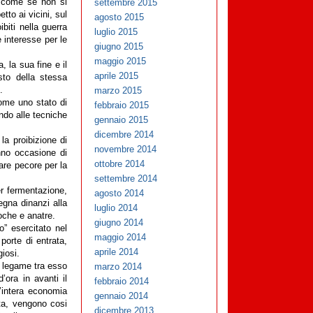
settembre 2015
, come se non si
tto ai vicini, sul
agosto 2015
biti nella guerra
luglio 2015
 interesse per le
giugno 2015
maggio 2015
, la sua fine e il
aprile 2015
to della stessa
marzo 2015
.
come uno stato di
febbraio 2015
ndo alle tecniche
gennaio 2015
dicembre 2014
la proibizione di
novembre 2014
anno occasione di
ottobre 2014
sare pecore per la
settembre 2014
er fermentazione,
agosto 2014
egna dinanzi alla
luglio 2014
 oche e anatre.
giugno 2014
o” esercitato nel
maggio 2014
 porte di entrata,
aprile 2014
iosi.
marzo 2014
il legame tra esso
’ora in avanti il
febbraio 2014
’intera economia
gennaio 2014
ta, vengono cosi
dicembre 2013