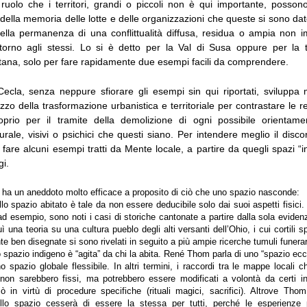
l ruolo che i territori, grandi o piccoli non è qui importante, possono
ella memoria delle lotte e delle organizzazioni che queste si sono da
della permanenza di una conflittualità diffusa, residua o ampia non i
intorno agli stessi. Lo si è detto per la Val di Susa oppure per la t
itana, solo per fare rapidamente due esempi facili da comprendere.
 Cecla, senza neppure sfiorare gli esempi sin qui riportati, sviluppa
tilizzo della trasformazione urbanistica e territoriale per contrastare le r
roprio per il tramite della demolizione di ogni possibile orientam
turale, visivi o psichici che questi siano. Per intendere meglio il discor
 fare alcuni esempi tratti da Mente locale, a partire da quegli spazi “in
gi.
ha un aneddoto molto efficace a proposito di ciò che uno spazio nasconde:
lo spazio abitato è tale da non essere deducibile solo dai suoi aspetti fisici.
ad esempio, sono noti i casi di storiche cantonate a partire dalla sola evidenz
 una teoria su una cultura pueblo degli alti versanti dell’Ohio, i cui cortili 
e ben disegnate si sono rivelati in seguito a più ampie ricerche tumuli funerar
 spazio indigeno è “agita” da chi la abita. René Thom parla di uno “spazio ecci
 spazio globale flessibile. In altri termini, i raccordi tra le mappe locali c
non sarebbero fissi, ma potrebbero essere modificati a volontà da certi in
iò in virtù di procedure specifiche (rituali magici, sacrifici). Altrove Th
llo spazio cesserà di essere la stessa per tutti, perché le esperienze 