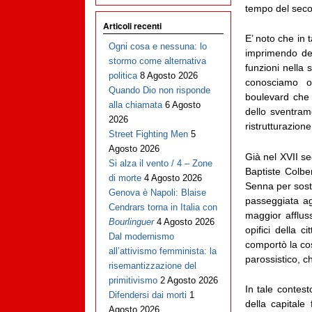
tempo del sec
Articoli recenti
E’ noto che in 
Ogni cosa e nessuna: lo
imprimendo def
stormo come alternativa
funzioni nella 
politica
8 Agosto 2026
conosciamo o
Quando Dio non risponde
boulevard che 
alla chiamata
6 Agosto
dello sventram
2026
ristrutturazion
Street Fighting Men
5
Agosto 2026
Già nel XVII se
Si alza il vento / 4 – Zone
Baptiste Colber
di morte
4 Agosto 2026
Senna per sosti
Genova è Napoli: Blaise
passeggiata agl
Cendrars torna in Italia con
maggior affluss
Bourlinguer
4 Agosto 2026
opifici della c
Dal modernismo
comportò la cos
all’attivismo femminista: la
parossistico, c
risemantizzazione del
primitivismo
2 Agosto 2026
In tale conte
Difendersi dai morti
1
della capitale
Agosto 2026