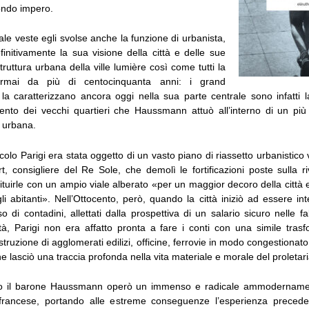
ondo impero.
tale veste egli svolse anche la funzione di urbanista,
initivamente la sua visione della città e delle sue
struttura urbana della ville lumière così come tutti la
rmai da più di centocinquanta anni: i grand
la caratterizzano ancora oggi nella sua parte centrale sono infatti
ento dei vecchi quartieri che Haussmann attuò all’interno di un più
e urbana.
colo Parigi era stata oggetto di un vasto piano di riassetto urbanistico
t, consigliere del Re Sole, che demolì le fortificazioni poste sulla r
tuirle con un ampio viale alberato «per un maggior decoro della città 
i abitanti». Nell’Ottocento, però, quando la città iniziò ad essere i
o di contadini, allettati dalla prospettiva di un salario sicuro nelle f
ittà, Parigi non era affatto pronta a fare i conti con una simile tra
truzione di agglomerati edilizi, officine, ferrovie in modo congestionato,
he lasciò una traccia profonda nella vita materiale e morale del proletari
sto il barone Haussmann operò un immenso e radicale ammodernamen
 francese, portando alle estreme conseguenze l’esperienza precede