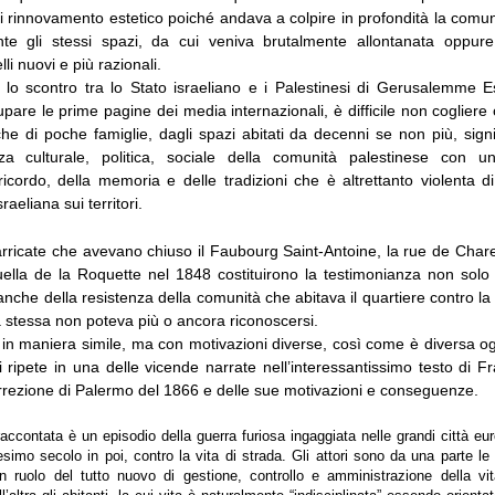
i rinnovamento estetico poiché andava a colpire in profondità la comu
te gli stessi spazi, da cui veniva brutalmente allontanata oppure
lli nuovi e più razionali.
ui lo scontro tra lo Stato israeliano e i Palestinesi di Gerusalemme 
pare le prime pagine dei media internazionali, è difficile non cogliere
e di poche famiglie, dagli spazi abitati da decenni se non più, signi
nza culturale, politica, sociale della comunità palestinese con u
icordo, della memoria e delle tradizioni che è altrettanto violenta di
raeliana sui territori.
arricate che avevano chiuso il Faubourg Saint-Antoine, la rue de Chare
lla de la Roquette nel 1848 costituirono la testimonianza non solo 
anche della resistenza della comunità che abitava il quartiere contro la
a stessa non poteva più o ancora riconoscersi.
 in maniera simile, ma con motivazioni diverse, così come è diversa o
 si ripete in una delle vicende narrate nell’interessantissimo testo di 
urrezione di Palermo del 1866 e delle sue motivazioni e conseguenze.
raccontata è un episodio della guerra furiosa ingaggiata nelle grandi città eu
simo secolo in poi, contro la vita di strada. Gli attori sono da una parte le 
un ruolo del tutto nuovo di gestione, controllo e amministrazione della vi