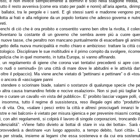
sto, e non invece semplicemente a dormirvi e solo nella stagione fredda
tto il resto avveniva (come era stato per padri e nonni) all’aria aperta, dirimpe
 ballatoi, tra le pergole e i santi. E gli stessi santi e madonne vengono proi
tta ai frati e alla religione da un popolo lontano che adesso governa e nutre
reti.
lenchi di ciò che è ora proibito e consentito vanno ben oltre la rivolta, il colera
 Diventano la costante di un governo che sembra avere più a cuore ques
i nuove tasse, che peraltro non mancano puntualmente di esacerbare gli animi
getto della nuova municipalità e molto chiaro e ambizioso: trattare la città 
logico. Disciplinare le sue moltitudini e il primo compito da svolgere, ricorre
 polizia che in quel momento, in tutta Europa, si vanno affinando.
 un regolamento di igiene che corona vari tentativi precedenti si apre con 
ro nudi o seminudi» (in una città di mare dove le abitudini e le attività d
oltre il polpaccio). Ma viene anche vietato di “pettinarsi e pettinare” o di «to
 o ancora di «asciugare panni
, stendere o sciorinare biade, salami o sostanze di qualunque specie che p
 altra causa tramandino fetide e nocive esalazioni». Non si può più tagliar l
are o curare un cavallo «in vista del pubblico». E’ proibito lasciar vagare polli,
, insomma, tutto il regime di sussistenza, reso illegale ogni atto “produttiv
 di vita. Ora, «salare i pesci entro la città e altresì prosciugarli innanzi le
stre e nei balconi» è vietato per misura igienica e per prevenire miasmi contag
, con altri regolamenti, si colpirà il lavoro di singole corporazioni, troncando 
denzialità”: «Viene fatto divieto ai bottai di stare in via dei bottai». Sarà d
rovvederà a destinare «un luogo apposito, a tempo debito, fuori città». L
da per strada, insieme ai legami che essa sosteneva e da cui era sostenu