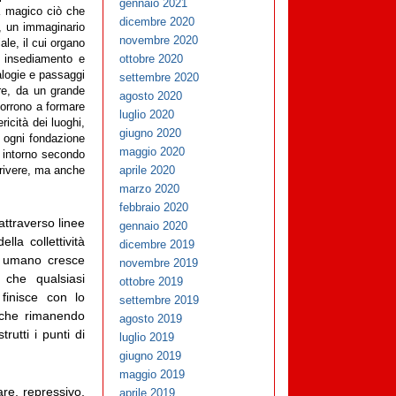
gennaio 2021
a magico ciò che
dicembre 2020
o, un immaginario
novembre 2020
ale, il cui organo
ottobre 2020
n insediamento e
alogie e passaggi
settembre 2020
e, da un grande
agosto 2020
corrono a formare
luglio 2020
icità dei luoghi,
giugno 2020
e ogni fondazione
maggio 2020
a intorno secondo
aprile 2020
crivere, ma anche
marzo 2020
febbraio 2020
attraverso linee
gennaio 2020
lla collettività
dicembre 2019
io umano cresce
novembre 2019
, che qualsiasi
ottobre 2019
 finisce con lo
settembre 2019
nche rimanendo
agosto 2019
rutti i punti di
luglio 2019
giugno 2019
maggio 2019
re, repressivo,
aprile 2019