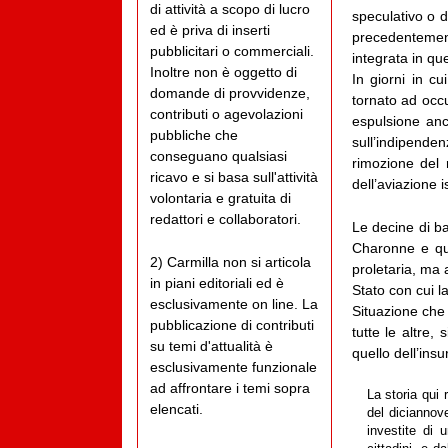
di attività a scopo di lucro
speculativo o d
ed è priva di inserti
precedentemen
pubblicitari o commerciali.
integrata in que
Inoltre non è oggetto di
In giorni in c
domande di provvidenze,
tornato ad occu
contributi o agevolazioni
espulsione anch
pubbliche che
sull’indipende
conseguano qualsiasi
rimozione del r
ricavo e si basa sull'attività
dell’aviazione is
volontaria e gratuita di
redattori e collaboratori.
Le decine di b
Charonne e que
2) Carmilla non si articola
proletaria, ma 
in piani editoriali ed è
Stato con cui l
esclusivamente on line. La
Situazione che
pubblicazione di contributi
tutte le altre,
su temi d'attualità è
quello dell’ins
esclusivamente funzionale
ad affrontare i temi sopra
La storia qui 
elencati.
del diciannove
investite di 