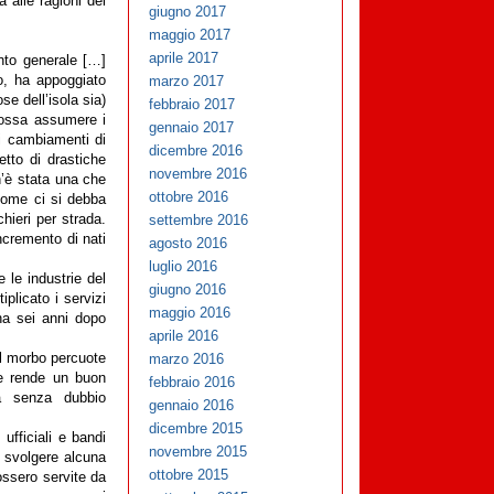
a alle ragioni del
giugno 2017
maggio 2017
aprile 2017
nto generale […]
marzo 2017
o, ha appoggiato
se dell’isola sia)
febbraio 2017
possa assumere i
gennaio 2017
ti cambiamenti di
dicembre 2016
etto di drastiche
novembre 2016
n’è stata una che
ottobre 2016
 come ci si debba
settembre 2016
hieri per strada.
ncremento di nati
agosto 2016
luglio 2016
 le industrie del
giugno 2016
plicato i servizi
maggio 2016
na sei anni dopo
aprile 2016
marzo 2016
 Il morbo percuote
 e rende un buon
febbraio 2016
ma senza dubbio
gennaio 2016
dicembre 2015
ufficiali e bandi
novembre 2015
n svolgere alcuna
ottobre 2015
ossero servite da