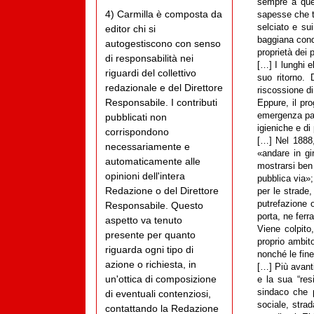
sempre a que
4) Carmilla è composta da
sapesse che tu
selciato e sui
editor chi si
baggiana condo
autogestiscono con senso
proprietà dei p
di responsabilità nei
[…] I lunghi e
riguardi del collettivo
suo ritorno.
redazionale e del Direttore
riscossione d
Responsabile. I contributi
Eppure, il pro
emergenza pato
pubblicati non
igieniche e di
corrispondono
[…] Nel 1888,
necessariamente e
«andare in gi
automaticamente alle
mostrarsi ben 
opinioni dell'intera
pubblica via»;
Redazione o del Direttore
per le strade
putrefazione o
Responsabile. Questo
porta, ne ferr
aspetto va tenuto
Viene colpito
presente per quanto
proprio ambito
riguarda ogni tipo di
nonché le fine
azione o richiesta, in
[…] Più avanti
un'ottica di composizione
e la sua “resi
sindaco che p
di eventuali contenziosi,
sociale, stra
contattando la Redazione