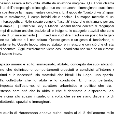
ossono essere a loro volta affette da un’azione magica». Qui Thom chiam
vista dell’antropologia psicologica può essere anche l’immaginario quotidian
 costituisce la mappa mentale condivisa. E’ il gioco del “punto di vista” spazi
rpo in movimento, il corpo individuale e sociale. La mappa mentale di u
intersoggettiva. Nello spazio vengono “lasciati” indizi che richiamano per an
ù ampia […] Francoise Levy e Marion Segaud hanno cercato di raggruppar
pi di culture antiche, tradizionali e indigene, le categorie spaziali che con
le di un insediamento […] Insediarsi vuol dire ritagliare un posto tra la gener
ine tra l’abitato e il non abitato. Questo gesto e un gesto di fondazione, 
ientamento. Questo luogo, adesso abitato, e in relazione con ciò che gli st
ici orientate. Ogni insediamento viene cosi incardinato non solo da un circos
1
l cosmo intero.
.
pazio umano è agito, immaginato, abitato, concepito dai suoi abitanti 
one che definiscono comportamenti cresciuti e condivisi all’interno de
itmi e le necessità, sia materiali che ideali. Un luogo, uno spaz
ella collettività che lo abita e lo condivide. E’ chiaro, pertanto
imposta dall’esterno, di carattere urbanistico o politico che sia,
a stessa comunità che lo abita e che è destinata a disperdersi, a
vicina allo spazio iniziale, una volta che se ne siano dispersi o dist
itettonici, spaziali o immaginari.
 quella di Haussmann andava quindi molto al di là dell’aspetto milita