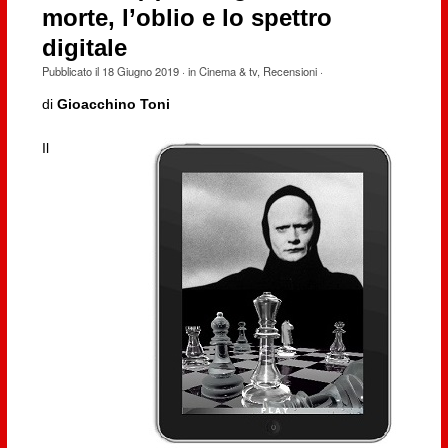
morte, l’oblio e lo spettro
digitale
Pubblicato il
18 Giugno 2019
· in
Cinema & tv
,
Recensioni
·
di
Gioacchino Toni
Il