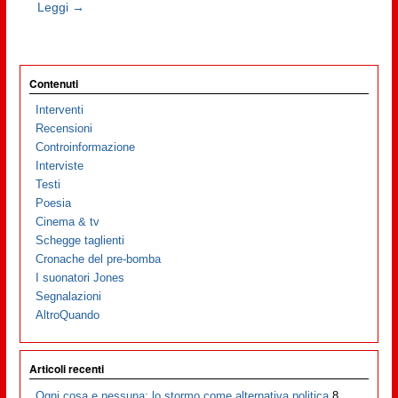
Leggi →
Contenuti
Interventi
Recensioni
Controinformazione
Interviste
Testi
Poesia
Cinema & tv
Schegge taglienti
Cronache del pre-bomba
I suonatori Jones
Segnalazioni
AltroQuando
Articoli recenti
Ogni cosa e nessuna: lo stormo come alternativa politica
8