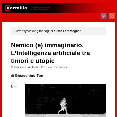
Currently viewing the tag:
"Fausto Lammoglia"
Nemico (e) immaginario.
L’Intelligenza artificiale tra
timori e utopie
Pubblicato il
24 Ottobre 2019
· in
Recensioni
·
di
Gioacchino Toni
Nel