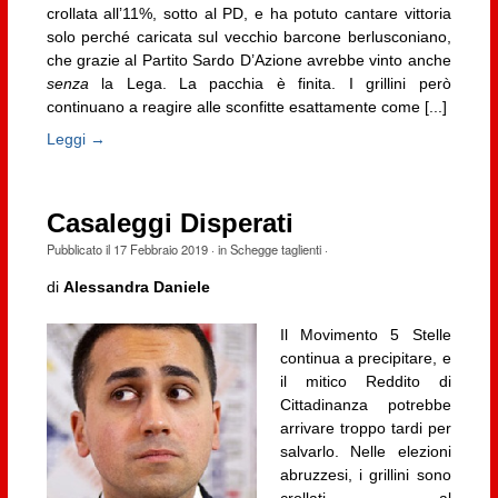
crollata all’11%, sotto al PD, e ha potuto cantare vittoria
solo perché caricata sul vecchio barcone berlusconiano,
che grazie al Partito Sardo D’Azione avrebbe vinto anche
senza
la Lega. La pacchia è finita. I grillini però
continuano a reagire alle sconfitte esattamente come [...]
Leggi →
Casaleggi Disperati
Pubblicato il
17 Febbraio 2019
· in
Schegge taglienti
·
di
Alessandra Daniele
Il Movimento 5 Stelle
continua a precipitare, e
il mitico Reddito di
Cittadinanza potrebbe
arrivare troppo tardi per
salvarlo. Nelle elezioni
abruzzesi, i grillini sono
crollati al