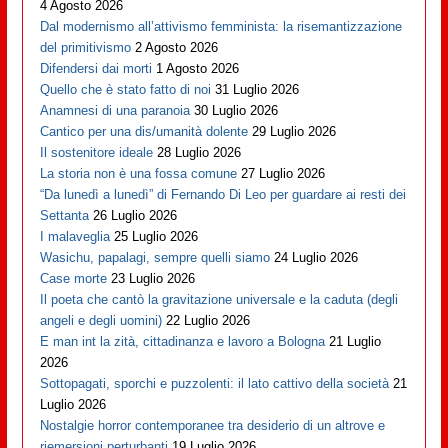
4 Agosto 2026
Dal modernismo all’attivismo femminista: la risemantizzazione
del primitivismo
2 Agosto 2026
Difendersi dai morti
1 Agosto 2026
Quello che è stato fatto di noi
31 Luglio 2026
Anamnesi di una paranoia
30 Luglio 2026
Cantico per una dis/umanità dolente
29 Luglio 2026
Il sostenitore ideale
28 Luglio 2026
La storia non è una fossa comune
27 Luglio 2026
“Da lunedì a lunedì” di Fernando Di Leo per guardare ai resti dei
Settanta
26 Luglio 2026
I malaveglia
25 Luglio 2026
Wasichu, papalagi, sempre quelli siamo
24 Luglio 2026
Case morte
23 Luglio 2026
Il poeta che cantò la gravitazione universale e la caduta (degli
angeli e degli uomini)
22 Luglio 2026
E man int la zità, cittadinanza e lavoro a Bologna
21 Luglio
2026
Sottopagati, sporchi e puzzolenti: il lato cattivo della società
21
Luglio 2026
Nostalgie horror contemporanee tra desiderio di un altrove e
riemersioni perturbanti
19 Luglio 2026