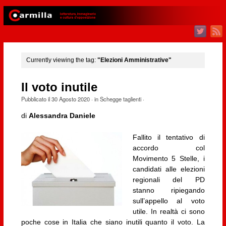
Currently viewing the tag:
"Elezioni Amministrative"
Il voto inutile
Pubblicato il
30 Agosto 2020
· in
Schegge taglienti
·
di
Alessandra Daniele
Fallito il tentativo di
accordo col
Movimento 5 Stelle, i
candidati alle elezioni
regionali del PD
stanno ripiegando
sull’appello al voto
utile. In realtà ci sono
poche cose in Italia che siano inutili quanto il voto. La