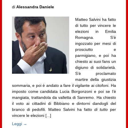
di
Alessandra Daniele
Matteo Salvini ha fatto
di tutto per vincere le
elezioni in Emilia
Romagna. S’è
ingozzato per mesi di
prosciutto e
parmigiano, e poi ha
chiesto ai suoi fans un
digiuno di solidarietà.
S’è proclamato
martire della giustizia
sommaria, e poi è andato a fare il vigilante ai citofoni. Ha
imposto come candidata Lucia Borgonzoni e poi se l’è
mangiata, trattandola da valletta di Sanremo. Ha chiesto
il voto ai cittadini di Bibbiano e dintorni dandogli del
branco di pedofili. Matteo Salvini ha fatto
di tutto
per
vincere le elezioni [...]
Leggi →