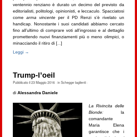
ventennio renziano è durato un decimo del previsto da
editorialisti, politologi, opinionisti, e leccaculo. Spacciatosi
come
arma vincente
per il PD Renzi s’è rivelato un
handicap. Nonostante i suoi candidati abbiamo cercato
fino all’ultimo di comprare voti all’ingrosso e al dettaglio
promettendo nuovi finanziamenti più o meno olimpici, o
minacciando il ritiro di [...]
Leggi →
Trump-l’oeil
Pubblicato il
23 Maggio 2016
· in
Schegge taglienti
·
di
Alessandra Daniele
La Rivincita delle
Bionde:
la
comandante
Maria Elena
garantisce che i