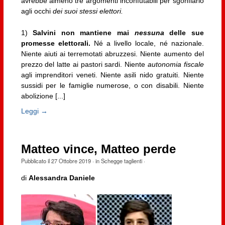
avrebbe almeno tre argomenti inconfutabili per sgonfiarlo
agli occhi
dei suoi stessi elettori.
1)
Salvini non mantiene mai
nessuna
delle sue
promesse elettorali.
Né a livello locale, né nazionale.
Niente aiuti ai terremotati abruzzesi. Niente aumento del
prezzo del latte ai pastori sardi. Niente
autonomia fiscale
agli imprenditori veneti. Niente asili nido gratuiti. Niente
sussidi per le famiglie numerose, o con disabili. Niente
abolizione [...]
Leggi →
Matteo vince, Matteo perde
Pubblicato il
27 Ottobre 2019
· in
Schegge taglienti
·
di
Alessandra Daniele