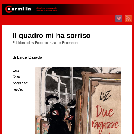
Il quadro mi ha sorriso
Pubblicato il
20 Febbraio 2026
· in
Recensioni
·
di
Luca Baiada
Luz,
Due
ragazze
nude
,