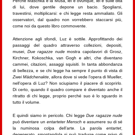
Perché Maschka è la Musa, lei è ovunque, lei è sulle dita
di lui, dove gentile depone un bacio. Spogliarsi,
travestirsi, moltiplicarsi: e chi legge resta ammaliato. Gli
osservatori, dal quadro non vorrebbero staccarsi più,
come noi da questo libro commovente.
Attenzione agli sfondi, Luz è sottile. Approfittando dei
passaggi del quadro attraverso collezioni, depositi,
musei,
Due ragazze nude
mostra capolavori di Grosz,
Kirchner, Kokoschka, van Gogh e altri, che diventano
cammei, citazioni, assaggi squisiti. In tanta abbondanza
di bellezza, e se chi legge ha sempre il punto di vista di
Zwei Mädchenakte
, allora dove si vede l’opera di Mueller,
nell’opera di Luz? Non sciupiamo il piacere di scoprirlo.
Di certo, quando il quadro compare è diventato anche il
ritratto di chi legge, proprio perché suo è lo sguardo in
tutto il volume.
E quindi siamo in pericolo. Chi legge
Due ragazze nude
può diventare un
entarteter Mensch
e assumere su di sé
la numinosa colpa dell’arte. La parola
entartet
,
degenerato, smontandola si può tradurre come privo di