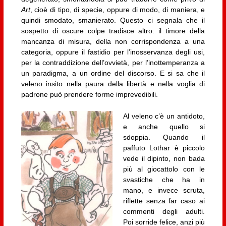
Art
, cioè di tipo, di specie, oppure di modo, di maniera, e
quindi smodato, smanierato. Questo ci segnala che il
sospetto di oscure colpe tradisce altro: il timore della
mancanza di misura, della non corrispondenza a una
categoria, oppure il fastidio per l’inosservanza degli usi,
per la contraddizione dell’ovvietà, per l’inottemperanza a
un paradigma, a un ordine del discorso. E si sa che il
veleno insito nella paura della libertà e nella voglia di
padrone può prendere forme imprevedibili.
Al veleno c’è un antidoto,
e anche quello si
sdoppia. Quando il
paffuto Lothar è piccolo
vede il dipinto, non bada
più al giocattolo con le
svastiche che ha in
mano, e invece scruta,
riflette senza far caso ai
commenti degli adulti.
Poi sorride felice, anzi più