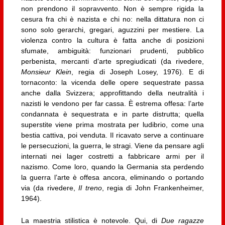
non prendono il sopravvento. Non è sempre rigida la
cesura fra chi è nazista e chi no: nella dittatura non ci
sono solo gerarchi, gregari, aguzzini per mestiere. La
violenza contro la cultura è fatta anche di posizioni
sfumate, ambiguità: funzionari prudenti, pubblico
perbenista, mercanti d’arte spregiudicati (da rivedere,
Monsieur Klein
, regia di Joseph Losey, 1976). E di
tornaconto: la vicenda delle opere sequestrate passa
anche dalla Svizzera; approfittando della neutralità i
nazisti le vendono per far cassa. È estrema offesa: l’arte
condannata è sequestrata e in parte distrutta; quella
superstite viene prima mostrata per ludibrio, come una
bestia cattiva, poi venduta. Il ricavato serve a continuare
le persecuzioni, la guerra, le stragi. Viene da pensare agli
internati nei lager costretti a fabbricare armi per il
nazismo. Come loro, quando la Germania sta perdendo
la guerra l’arte è offesa ancora, eliminando o portando
via (da rivedere,
Il treno
, regia di John Frankenheimer,
1964).
La maestria stilistica è notevole. Qui, di
Due ragazze