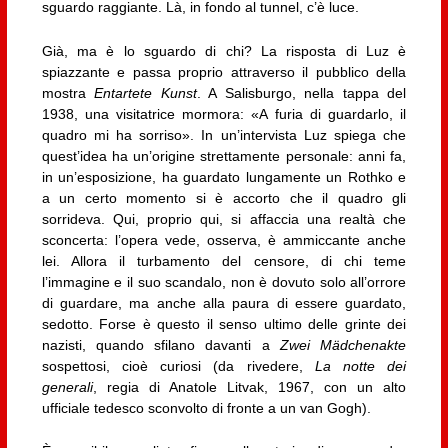
sguardo raggiante. Là, in fondo al tunnel, c’è luce.
Già, ma è lo sguardo di chi? La risposta di Luz è
spiazzante e passa proprio attraverso il pubblico della
mostra
Entartete Kunst
. A Salisburgo, nella tappa del
1938, una visitatrice mormora: «A furia di guardarlo, il
quadro mi ha sorriso». In un’intervista Luz spiega che
quest’idea ha un’origine strettamente personale: anni fa,
in un’esposizione, ha guardato lungamente un Rothko e
a un certo momento si è accorto che il quadro gli
sorrideva. Qui, proprio qui, si affaccia una realtà che
sconcerta: l’opera vede, osserva, è ammiccante anche
lei. Allora il turbamento del censore, di chi teme
l’immagine e il suo scandalo, non è dovuto solo all’orrore
di guardare, ma anche alla paura di essere guardato,
sedotto. Forse è questo il senso ultimo delle grinte dei
nazisti, quando sfilano davanti a
Zwei Mädchenakte
sospettosi, cioè curiosi (da rivedere,
La notte dei
generali
, regia di Anatole Litvak, 1967, con un alto
ufficiale tedesco sconvolto di fronte a un van Gogh).