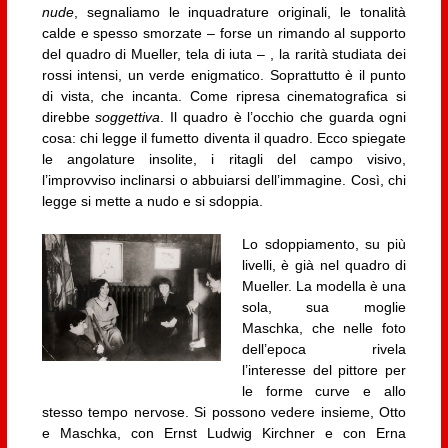
nude
, segnaliamo le inquadrature originali, le tonalità
calde e spesso smorzate – forse un rimando al supporto
del quadro di Mueller, tela di iuta – , la rarità studiata dei
rossi intensi, un verde enigmatico. Soprattutto è il punto
di vista, che incanta. Come ripresa cinematografica si
direbbe
soggettiva
. Il quadro è l’occhio che guarda ogni
cosa: chi legge il fumetto diventa il quadro. Ecco spiegate
le angolature insolite, i ritagli del campo visivo,
l’improvviso inclinarsi o abbuiarsi dell’immagine. Così, chi
legge si mette a nudo e si sdoppia.
Lo sdoppiamento, su più
livelli, è già nel quadro di
Mueller. La modella è una
sola, sua moglie
Maschka, che nelle foto
dell’epoca rivela
l’interesse del pittore per
le forme curve e allo
stesso tempo nervose. Si possono vedere insieme, Otto
e Maschka, con Ernst Ludwig Kirchner e con Erna