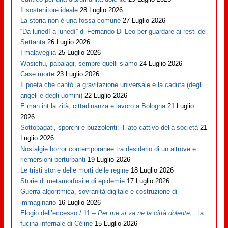
Il sostenitore ideale
28 Luglio 2026
La storia non è una fossa comune
27 Luglio 2026
“Da lunedì a lunedì” di Fernando Di Leo per guardare ai resti dei
Settanta
26 Luglio 2026
I malaveglia
25 Luglio 2026
Wasichu, papalagi, sempre quelli siamo
24 Luglio 2026
Case morte
23 Luglio 2026
Il poeta che cantò la gravitazione universale e la caduta (degli
angeli e degli uomini)
22 Luglio 2026
E man int la zità, cittadinanza e lavoro a Bologna
21 Luglio
2026
Sottopagati, sporchi e puzzolenti: il lato cattivo della società
21
Luglio 2026
Nostalgie horror contemporanee tra desiderio di un altrove e
riemersioni perturbanti
19 Luglio 2026
Le tristi storie delle morti delle regine
18 Luglio 2026
Storie di metamorfosi e di epidemie
17 Luglio 2026
Guerra algoritmica, sovranità digitale e costruzione di
immaginario
16 Luglio 2026
Elogio dell’eccesso / 11 –
Per me si va ne la città dolente…
la
fucina infernale di Cèline
15 Luglio 2026