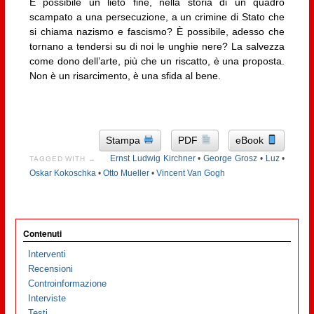
È possibile un lieto fine, nella storia di un quadro
scampato a una persecuzione, a un crimine di Stato che
si chiama nazismo e fascismo? È possibile, adesso che
tornano a tendersi su di noi le unghie nere? La salvezza
come dono dell’arte, più che un riscatto, è una proposta.
Non è un risarcimento, è una sfida al bene.
Stampa
PDF
eBook
Ernst Ludwig Kirchner
•
George Grosz
•
Luz
•
TAGGED WITH →
Oskar Kokoschka
•
Otto Mueller
•
Vincent Van Gogh
Contenuti
Interventi
Recensioni
Controinformazione
Interviste
Testi