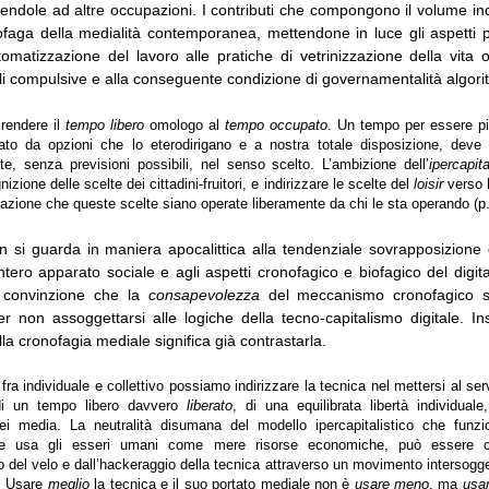
aendole ad altre occupazioni. I contributi che compongono il volume 
ofaga della medialità contemporanea, mettendone in luce gli aspetti pi
omatizzazione del lavoro alle pratiche di vetrinizzazione della vita o
li compulsive e alla conseguente condizione di governamentalità algori
 rendere il
tempo libero
omologo al
tempo occupato
. Un tempo per essere 
ato da opzioni che lo eterodirigano e a nostra totale disposizione, deve
, senza previsioni possibili, nel senso scelto. L’ambizione dell’
ipercapit
zione delle scelte dei cittadini-fruitori, e indirizzare le scelte del
loisir
verso 
azione che queste scelte siano operate liberamente da chi le sta operando (p.
 si guarda in maniera apocalittica alla tendenziale sovrapposizione 
ntero apparato sociale e agli aspetti cronofagico e biofagico del digit
a convinzione che la
consapevolezza
del meccanismo cronofagico si
r non assoggettarsi alle logiche della tecno-capitalismo digitale. 
la cronofagia mediale significa già contrastarla.
 fra individuale e collettivo possiamo indirizzare la tecnica nel mettersi al ser
di un tempo libero davvero
liberato
, di una equilibrata libertà individua
i media. La neutralità disumana del modello ipercapitalistico che funzio
e usa gli esseri umani come mere risorse economiche, può essere co
 del velo e dall’hackeraggio della tecnica attraverso un movimento intersogge
o. Usare
meglio
la tecnica e il suo portato mediale non è
usare meno
, ma
usa