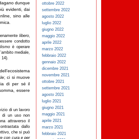
indagano dunque
ottobre 2022
ù evidenti, dai
settembre 2022
nline, sino alle
agosto 2022
tmica.
luglio 2022
giugno 2022
pienamente
libero
,
maggio 2022
 essere condotto
aprile 2022
alismo
è operare
marzo 2022
l’ambito mediale,
febbraio 2022
 14).
gennaio 2022
dicembre 2021
dell’ecosistema
novembre 2021
ale; ci si muove
ottobre 2021
a di per sé il
settembre 2021
Insomma, essere
agosto 2021
luglio 2021
giugno 2021
vizio di un lavoro
maggio 2021
le, di un uso non
aprile 2021
na attraverso il
ntrastata dallo
marzo 2021
ttivo, che si può
febbraio 2021
re con cura e per