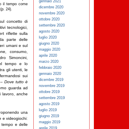
gennaio 2021
o il tempo come
dicembre 2020
(p. 24).
novembre 2020
ottobre 2020
ul concetto di
settembre 2020
ivi tecnologici,
agosto 2020
t riflette sulla
luglio 2020
da parte delle
giugno 2020
seri umani e sul
maggio 2020
ione, consumo,
aprile 2020
dro Simoncini,
marzo 2020
del tempo e lo
febbraio 2020
a gli utenti, le
gennaio 2020
ffermandosi sui
dicembre 2019
– Dove tutto è
novembre 2019
remo guarda ad
ottobre 2019
i lavoro, anche
settembre 2019
agosto 2019
luglio 2019
 proponendo una
giugno 2019
e e videogiochi:
maggio 2019
l tempo e delle
aprile 2019