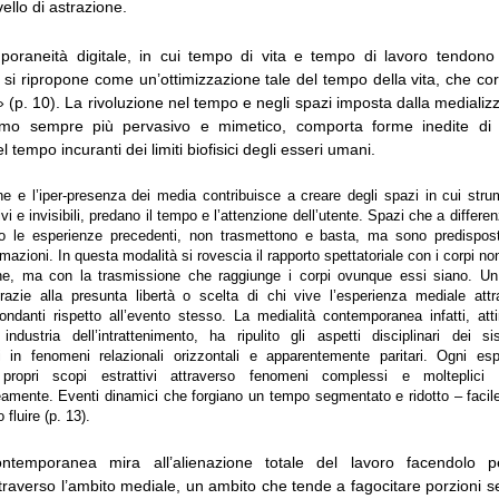
ello di astrazione.
oraneità digitale, in cui tempo di vita e tempo di lavoro tendono
 si ripropone come un’ottimizzazione tale del tempo della vita, che co
 (p. 10). La rivoluzione nel tempo e negli spazi imposta dalla medializ
ismo sempre più pervasivo e mimetico, comporta forme inedite di c
 tempo incuranti dei limiti biofisici degli esseri umani.
ne e l’iper-presenza dei media contribuisce a creare degli spazi in cui stru
i e invisibili, predano il tempo e l’attenzione dell’utente. Spazi che a differenz
o le esperienze precedenti, non trasmettono e basta, ma sono predispost
rmazioni. In questa modalità si rovescia il rapporto spettatoriale con i corpi non
ne, ma con la trasmissione che raggiunge i corpi ovunque essi siano. Un
razie alla presunta libertà o scelta di chi vive l’esperienza mediale att
dondanti rispetto all’evento stesso. La medialità contemporanea infatti, at
 industria dell’intrattenimento, ha ripulito gli aspetti disciplinari dei sis
i in fenomeni relazionali orizzontali e apparentemente paritari. Ogni es
propri scopi estrattivi attraverso fenomeni complessi e molteplic
mente. Eventi dinamici che forgiano un tempo segmentato e ridotto – facile
fluire (p. 13).
ntemporanea mira all’alienazione totale del lavoro facendolo 
ttraverso l’ambito mediale, un ambito che tende a fagocitare porzioni 