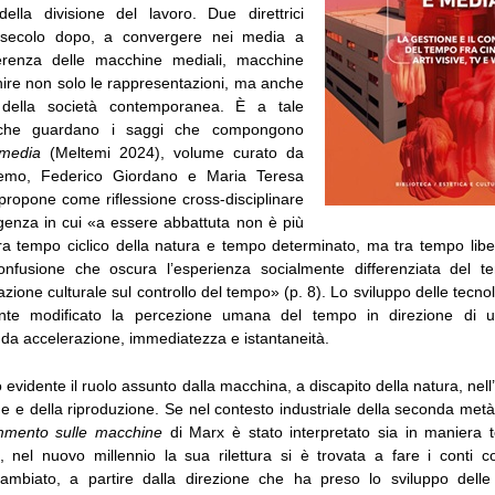
ella divisione del lavoro. Due direttrici
 secolo dopo, a convergere nei media a
gerenza delle macchine mediali, macchine
inire non solo le rappresentazioni, ma anche
 della società contemporanea. È a tale
che guardano i saggi che compongono
media
(Meltemi 2024), volume curato da
remo, Federico Giordano e Maria Teresa
propone come riflessione cross-disciplinare
enza in cui «a essere abbattuta non è più
 tra tempo ciclico della natura e tempo determinato, ma tra tempo lib
onfusione che oscura l’esperienza socialmente differenziata del t
ssazione culturale sul controllo del tempo» (p. 8). Lo sviluppo delle tecno
nte modificato la percezione umana del tempo in direzione di u
 da accelerazione, immediatezza e istantaneità.
to evidente il ruolo assunto dalla macchina, a discapito della natura, nel
e e della riproduzione. Se nel contesto industriale della seconda met
mento sulle macchine
di Marx è stato interpretato sia in maniera t
va, nel nuovo millennio la sua rilettura si è trovata a fare i conti 
ambiato, a partire dalla direzione che ha preso lo sviluppo delle