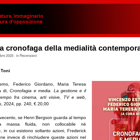
a cronofaga della medialità contempor
obre 2025
· in
Recensioni
·
 Toni
remo, Federico Giordano, Maria Teresa
a di,
Cronofagia e media. La gestione e il
empo fra cinema, arti visive, TV e web
,
o, 2024, pp. 240, € 20,00
Novecento, se Henri Bergson guarda al tempo
massa fluida, non collocabile né
e, in cui esistono soltanto azioni, Frederick
one invece di rinchiudere queste azioni nel