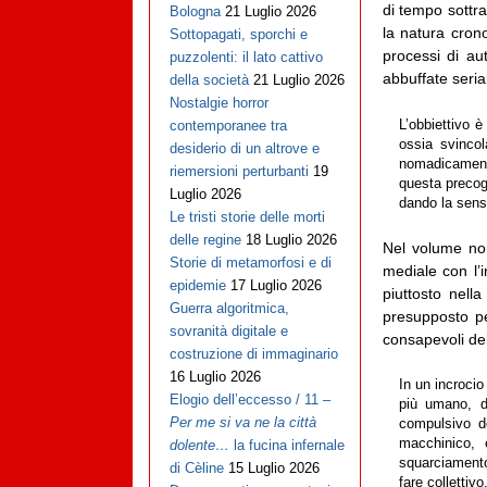
di tempo sottr
Bologna
21 Luglio 2026
la natura cron
Sottopagati, sporchi e
processi di aut
puzzolenti: il lato cattivo
abbuffate seria
della società
21 Luglio 2026
Nostalgie horror
L’obbiettivo è
contemporanee tra
ossia svincol
desiderio di un altrove e
nomadicamente
riemersioni perturbanti
19
questa precogni
Luglio 2026
dando la sens
Le tristi storie delle morti
delle regine
18 Luglio 2026
Nel volume non
Storie di metamorfosi e di
mediale con l’i
epidemie
17 Luglio 2026
piuttosto nell
Guerra algoritmica,
presupposto pe
sovranità digitale e
consapevoli del
costruzione di immaginario
16 Luglio 2026
In un incrocio
Elogio dell’eccesso / 11 –
più umano, 
Per me si va ne la città
compulsivo de
macchinico, 
dolente…
la fucina infernale
squarciamento
di Cèline
15 Luglio 2026
fare collettiv