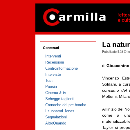
La natur
Contenuti
Pubblicato il
28 Ott
Interventi
Recensioni
di
Gioacchino
Controinformazione
Interviste
Vincenzo Est
Testi
Soldani, a cur
Poesia
consumo del t
Cinema & tv
Meltemi, Milan
Schegge taglienti
Cronache del pre-bomba
All’inizio del 
I suonatori Jones
come a una 
Segnalazioni
materializzabil
AltroQuando
Taylor si prop