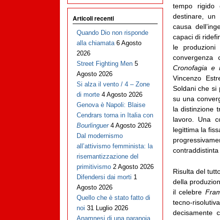
tempo rigido d
destinare, un
Articoli recenti
causa dell’in
Quando Dio non risponde
capaci di ridef
alla chiamata
6 Agosto
le produzioni
2026
convergenza 
Street Fighting Men
5
Cronofagia e 
Agosto 2026
Vincenzo Est
Si alza il vento / 4 – Zone
Soldani che si 
di morte
4 Agosto 2026
su una converg
Genova è Napoli: Blaise
la distinzione
Cendrars torna in Italia con
lavoro. Una c
Bourlinguer
4 Agosto 2026
legittima la fi
Dal modernismo
progressivame
all’attivismo femminista: la
contraddistinta
risemantizzazione del
primitivismo
2 Agosto 2026
Risulta del tut
Difendersi dai morti
1
della produzion
Agosto 2026
il celebre
Fram
Quello che è stato fatto di
tecno-risoluti
noi
31 Luglio 2026
decisamente c
Anamnesi di una paranoia