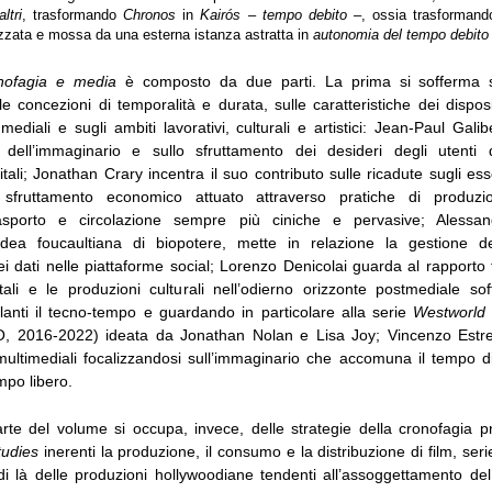
ltri
, trasformando
Chronos
in
Kairós
–
tempo debito
–, ossia trasformand
zzata e mossa da una esterna istanza astratta in
autonomia del tempo debito
nofagia e media
è composto da due parti. La prima si sofferma s
le concezioni di temporalità e durata, sulle caratteristiche dei disposit
mediali e sugli ambiti lavorativi, culturali e artistici: Jean-Paul Galiber
e dell’immaginario e sullo sfruttamento dei desideri degli utenti 
itali; Jonathan Crary incentra il suo contributo sulle ricadute sugli es
 sfruttamento economico attuato attraverso pratiche di produz
rasporto e circolazione sempre più ciniche e pervasive; Alessan
’idea foucaultiana di biopotere, mette in relazione la gestione 
i dati nelle piattaforme social; Lorenzo Denicolai guarda al rapporto tr
itali e le produzioni culturali nell’odierno orizzonte postmediale so
olanti il tecno-tempo e guardando in particolare alla serie
Westworld 
 2016-2022) ideata da Jonathan Nolan e Lisa Joy; Vincenzo Est
ultimediali focalizzandosi sull’immaginario che accomuna il tempo d
empo libero.
te del volume si occupa, invece, delle strategie della cronofagia
udies
inerenti la produzione, il consumo e la distribuzione di film, seri
i là delle produzioni hollywoodiane tendenti all’assoggettamento de