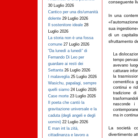
conseguente liv
30 Luglio 2026
Cantico per una dis/umanità
In una contemp
dolente
29 Luglio 2026
«l’automazione
Il sostenitore ideale
28
sua ingestione»
Luglio 2026
di un capital
La storia non è una fossa
sfruttamento del
comune
27 Luglio 2026
“Da lunedì a lunedì” di
La dislocazio
Fernando Di Leo per
tempo pervasiv
guardare ai resti dei
avevano luog
Settanta
26 Luglio 2026
catturare info
la trasmissio
I malaveglia
25 Luglio 2026
cementifica g
Wasichu, papalagi, sempre
continui e ri
quelli siamo
24 Luglio 2026
tradizione di
Case morte
23 Luglio 2026
trasformandol
Il poeta che cantò la
nasconde i 
gravitazione universale e la
contemporanea
ma in continuo 
caduta (degli angeli e degli
uomini)
22 Luglio 2026
La società co
E man int la zità,
divertimento a
cittadinanza e lavoro a