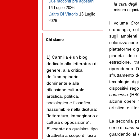
Due racconti pre agostani
la cura degli a
14 Luglio 2026
misura organi
L’altro Di Vittorio
13 Luglio
2026
Il volume
Cro
cronofagia, sul
sugli ambienti 
Chi siamo
colonizzazion
piattaforme dig
pianeta dello
1) Carmilla è un blog
estrazione, t
dedicato alla letteratura di
riprendendo l
genere, alla critica
sfruttamento de
dell'immaginario
tecnologie dig
dominante e alla
dispositivi reg
riflessione culturale,
concesso
(HBO,
artistica, politica,
alcune opere m
sociologica e filosofica,
artistico, e il t
riassumibile nella dicitura:
“letteratura, immaginario e
La seconda par
cultura d'opposizione”.
serie di
case st
E' esente da qualsiasi tipo
guardando al d
di attività a scopo di lucro