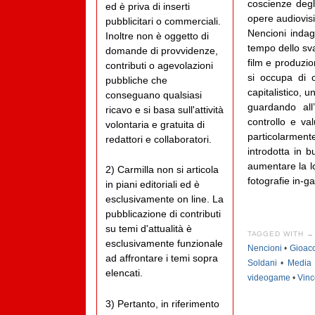
coscienze degl
ed è priva di inserti
opere audiovisi
pubblicitari o commerciali.
Nencioni indag
Inoltre non è oggetto di
tempo dello sva
domande di provvidenze,
film e produzion
contributi o agevolazioni
si occupa di c
pubbliche che
capitalistico, u
conseguano qualsiasi
guardando all
ricavo e si basa sull'attività
controllo e va
volontaria e gratuita di
particolarment
redattori e collaboratori.
introdotta in 
aumentare la lo
2) Carmilla non si articola
fotografie in-g
in piani editoriali ed è
esclusivamente on line. La
pubblicazione di contributi
su temi d'attualità è
TAGGED WITH →
esclusivamente funzionale
Nencioni
•
Gioacc
ad affrontare i temi sopra
Soldani
•
Media
elencati.
videogame
•
Vinc
3) Pertanto, in riferimento