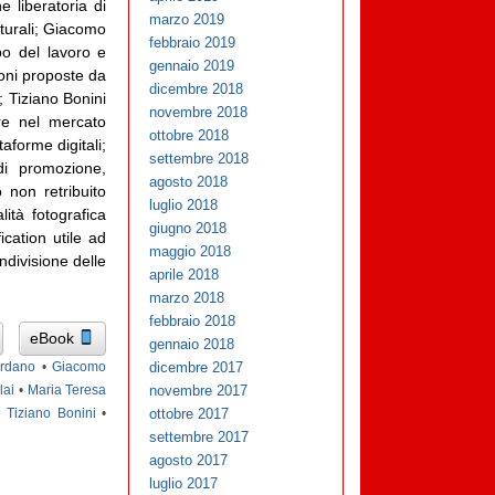
 liberatoria di
marzo 2019
lturali; Giacomo
febbraio 2019
po del lavoro e
gennaio 2019
ioni proposte da
dicembre 2018
i; Tiziano Bonini
novembre 2018
ore nel mercato
ottobre 2018
taforme digitali;
settembre 2018
di promozione,
agosto 2018
 non retribuito
luglio 2018
ità fotografica
giugno 2018
cation utile ad
maggio 2018
ndivisione delle
aprile 2018
marzo 2018
febbraio 2018
eBook
gennaio 2018
ordano
•
Giacomo
dicembre 2017
lai
•
Maria Teresa
novembre 2017
•
Tiziano Bonini
•
ottobre 2017
settembre 2017
agosto 2017
luglio 2017