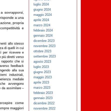
luglio 2024
giugno 2024
 a sovrapporsi,
maggio 2024
rrisponde a una
aprile 2024
zazione, propria
marzo 2024
ompetitività e
febbraio 2024
gennaio 2024
dicembre 2023
menti allo stesso
novembre 2023
a di quelli in cui
ottobre 2023
i per ricevere e
settembre 2023
 più diretti verso
 rapporto che si
agosto 2023
raverso feedback
luglio 2023
tingendo alla sua
giugno 2023
temi industriali,
maggio 2023
perienza mediale
aprile 2023
i che avvengono
marzo 2023
 da assimilare –
febbraio 2023
gennaio 2023
percepire come
dicembre 2022
sempre maggiori
novembre 2022