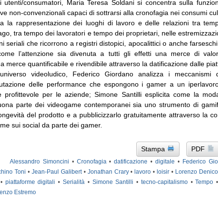
i utenti/consumatori, Maria Teresa Soldani si concentra sulla funzione
ve non-convenzionali capaci di sottrarsi alla cronofagia nei consumi cu
a la rappresentazione dei luoghi di lavoro e delle relazioni tra tem
go, tra tempo dei lavoratori e tempo dei proprietari, nelle estremizzaz
i seriali che ricorrono a registri distopici, apocalittici o anche farsesch
ome l’attenzione sia divenuta a tutti gli effetti una merce di val
na merce quantificabile e rivendibile attraverso la datificazione dalle piat
’universo videoludico, Federico Giordano analizza i meccanismi 
lutazione delle performance che espongono i gamer a un iperlavoro
e profittevole per le aziende; Simone Santilli esplicita come la modal
buona parte dei videogame contemporanei sia uno strumento di gamifi
ngevità del prodotto e a pubblicizzarlo gratuitamente attraverso la co
ame sui social da parte dei gamer.
Stampa
PDF
Alessandro Simoncini
•
Cronofagia
•
datificazione
•
digitale
•
Federico Gi
hino Toni
•
Jean-Paul Galibert
•
Jonathan Crary
•
lavoro
•
loisir
•
Lorenzo Denico
•
piattaforme digitali
•
Serialità
•
Simone Santilli
•
tecno-capitalismo
•
Tempo
enzo Estremo