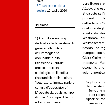
2026
Lord Byron e co
SF francese e critica
Abbey
, che es
sociale
12 Luglio 2026
Si discute sull
presenta qual
dell’indeciso 
Chi siamo
qualcuno degli 
amato da due
Westbrook, pri
1) Carmilla è un blog
Wollstonecraft 
dedicato alla letteratura di
ricordo una ra
genere, alla critica
triangolo con u
dell'immaginario
Claire Clairmon
dominante e alla
freddezza Mar
riflessione culturale,
economici che 
artistica, politica,
voler dimentica
sociologica e filosofica,
riassumibile nella dicitura:
“letteratura, immaginario e
Scythrop era 
dei miei studi
cultura d'opposizione”.
– Temo che no
E' esente da qualsiasi tipo
– Fare ciò ch
di attività a scopo di lucro
Apriamoci rec
ed è priva di inserti
come sacrament