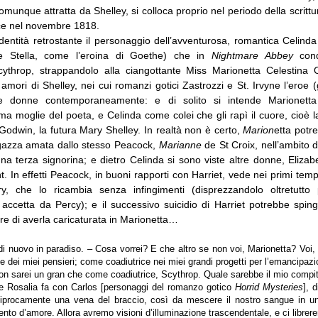
munque attratta da Shelley, si colloca proprio nel periodo della scrittu
ce nel novembre 1818.
’identità retrostante il personaggio dell’avventurosa, romantica Celin
e Stella, come l’eroina di Goethe) che in
Nightmare Abbey
conq
Scythrop, strappandolo alla ciangottante Miss Marionetta Celestina O
amori di Shelley, nei cui romanzi gotici Zastrozzi e St. Irvyne l’eroe
 donne contemporaneamente: e di solito si intende Marionetta
ma moglie del poeta, e Celinda come colei che gli rapì il cuore, cioè 
Godwin, la futura Mary Shelley. In realtà non è certo,
Marion
etta potre
gazza amata dallo stesso Peacock,
Marianne
de St Croix, nell’ambito 
na terza signorina; e dietro Celinda si sono viste altre donne, Eliza
t. In effetti Peacock, in buoni rapporti con Harriet, vede nei primi tem
y, che lo ricambia senza infingimenti (disprezzandolo oltretutto 
accetta da Percy); e il successivo suicidio di Harriet potrebbe sping
re di averla caricaturata in Marionetta…
di nuovo in paradiso. – Cosa vorrei? E che altro se non voi, Marionetta? V
 e dei miei pensieri; come coadiutrice nei miei grandi progetti per l’emancipazi
n sarei un gran che come coadiutrice, Scythrop. Quale sarebbe il mio compi
e Rosalia fa con Carlos [personaggi del romanzo gotico
Horrid Mysteries
], 
iprocamente una vena del braccio, così da mescere il nostro sangue in u
o d’amore. Allora avremo visioni d’illuminazione trascendentale, e ci librerem