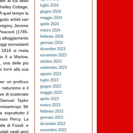
ein
al cui titolo
luglio 2024
Shelley Cottage,
giugno 2024
 A quel tempo la
maggio 2024
ito artisti vari
aprile 2024
 Gregory, Jerome
marzo 2024
 Peacock (1785-
febbraio 2024
vo alloggiamento
gennaio 2024
oggi sovrastanti
dicembre 2023
 1818 si rivela
novembre 2023
io lì a Marlow,
ottobre 2023
), una delle più
settembre 2023
i torni alla sua
agosto 2023
luglio 2023
per un proficuo
giugno 2023
l naturismo e il
maggio 2023
iave di scatenato
aprile 2023
 Samuel Taylor
marzo 2023
l misantropo Mr
febbraio 2023
soprattutto il
gennaio 2023
tesso Percy. La
dicembre 2022
te di Füssli: e
novembre 2022
lati negli anni