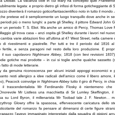
illa Diodati. La vacanza cioè in cui Mary ha concepito quel
Frankenst
lubilmente legata: e proprio dietro gli infissi di forma goticheggiante di 
zzo diventerà il romanzo gotico/fantascientifico noto in tutto il mondo.
che pretese ed è semplicemente un luogo tranquillo dove anche in segu
periodi più o meno lunghi: a parte gli Shelley, il pittore Edward John
r un periodo T. S. Eliot. Ma anche un amico di Percy, Thomas Love
illaggio gli trova casa – anzi ospita gli Shelley durante i lavori nel nuo
 cambia varie abitazioni fino all’ultima al 47 West Street, nella camere 
 di rivestimenti e piastrelle. Per tutti e tre il periodo dal 1816 al
e fertile, e senza paragoni nel resto della loro produzione. E propr
e il suo capolavoro
Nightmare Abbey
, 1818 (con lievi revisioni 1837
odie gotiche mai prodotte – in cui si toglie anche qualche sassetto (s
n fatto di mode letterarie.
 da genuina riconoscenza per alcuni iniziali appoggi economici e 
anto resti allergico a idee radicali dell’amico come il libero amore, i
o), Peacock coinvolge in
Nightmare Abbey
tutto il giro di Percy, in ch
: il trascendentalista Mr Ferdinando Flosky è nientemeno che
’Onorevole Mr Listless una macchietta di Sir Lumley Skeffington, i
sa su Lord Byron, il millenarista Mr Toobad tale J. F. Newton… ma 
cythrop Glowry offre la spassosa, effervescente caricatura dello s
icolante del romanzo fa pensare al dimenarsi di certe figure strania
ragazzo l’avevo immaginato interpretato dalla squadra di gigioni arruo