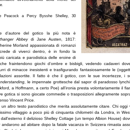
e.
e Peacock a Percy Bysshe Shelley, 30
ie d’autore del gotico la più nota è
thanger Abbey
di Jane Austen, 1817:
atherine Morland appassionata di romanzi
crede di viverci dentro, è in fondo la
iù caricata e parodistica delle eroine di
 che fraintendono giochi d’ombre e bisbigli, vedendo cadaveri dov
rri di minacce inesistenti e trasfigurando fantasiosamente le (oggett
pilazioni assortite. Il fatto è che il gotico, con le sue incertezze, i 
nderstanding
, le impennate grottesche dal sapor di paradosso lynchi
ford, a Hoffmann, a certo Poe) all’ironia presta volontariamente il fia
ave gotica si sono giocate commedie o trasposizioni allegramente sopr
enso Vincent Price.
un altro testo parodistico che merita assolutamente citare. Chi oggi
ssimo villaggio a poco più di cinquanta chilometri da Londra, in West
e dall’esterno il delizioso Shelley Cottage (un tempo Albion House) do
 andarono ad abitare dopo la fatale vacanza in Svizzera rimasta assoc