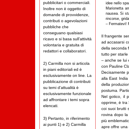
pubblicitari o commerciali.
idee nello spaz
Inoltre non è oggetto di
Marionetta am
nausea. Si sta
domande di provvidenze,
rincorse, grid
contributi o agevolazioni
– Fermatevi! 
pubbliche che
conseguano qualsiasi
Il frangente se
ricavo e si basa sull'attività
ad accasarsi c
volontaria e gratuita di
della seconda f
redattori e collaboratori.
tutto per starle
– anche se lui 
2) Carmilla non si articola
con Pauline Clai
in piani editoriali ed è
Decisamente più
esclusivamente on line. La
alla East Indi
pubblicazione di contributi
della produzion
su temi d'attualità è
postuma. Parti
esclusivamente funzionale
Nel gotico, il
ad affrontare i temi sopra
opprime, è tra 
elencati.
coi suoi brutti
rovina dopo la 
3) Pertanto, in riferimento
più emblematico
ai punti 1) e 2) Carmilla
apre offre una