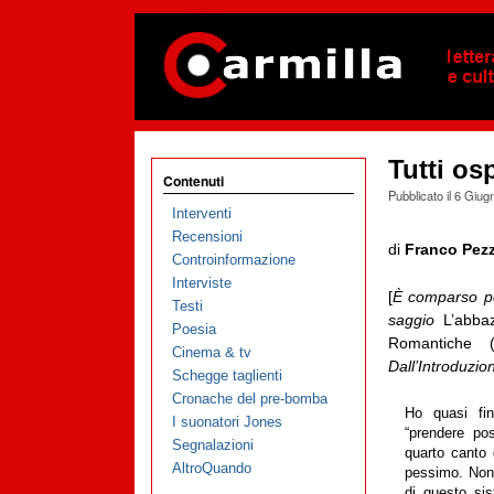
Tutti os
Contenuti
Pubblicato il
6 Giug
Interventi
Recensioni
di
Franco Pezz
Controinformazione
Interviste
[
È comparso per
Testi
saggio
L’abba
Poesia
Romantiche (
Cinema & tv
Dall’Introduzio
Schegge taglienti
Cronache del pre-bomba
Ho quasi fi
I suonatori Jones
“prendere posi
Segnalazioni
quarto canto
AltroQuando
pessimo. Non
di questo sis