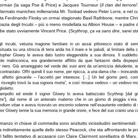
orman (la saga Poe & Price) e Jacques Tourneur (
Il clan del terrore
/
’allarmato manicheo millenarista Mr. Toobad vedevo Peter Lorre, e nel c
sta Ferdinando Flosky un ormai stagionato Basil Rathbone; mentre Chr
bbazia degli Incubi – più o meno modellata su Albion House – e padre d
be stato ovviamente Vincent Price. (Scythrop,
ça va sans dire
, sarei st
li incubi, vetusta magione familiare in un assai pittoresco stato di se
uata su una striscia di terra arida tra il mare e le paludi, al limitare della 
stopher Glowry le aveva dato lustro eleggendola a sua dimora. Il suddetto
dole malinconica, era grandemente afflitto da quei fantasmi della dispe
 nero. Già amareggiato nel verde dei suoi anni da un’amicizia deludente, a
ontrastato. Offrì quindi il suo nome, per ripicca, a una dama che – troncando d
 affetto giovanile – l’accettò per interesse. […] Un bel giorno però, com
l risveglio trovò la sua signora morta”, e così rimase vedovo – un vedovo mo
lioletto.
rampollo ed erede il signor Glowry lo aveva battezzato Scythrop [dal 
iste”], dal nome di un antenato materno che in un giorno di pioggia s’era
edium vitae
e aveva ricevuto un encomio solenne nell’esauriente verdetto di s
ignor Glowry tenne la sua memoria in grande onore, e fece del suo cranio una 
manzo in chiave di commedia sono anzitutto vicissitudini sentimentali: 
indirettamente quelle dello stesso Peacock, che sta affrontando le prop
Il fallito tentativo di accasarsi con Claire Clairmont sorellastra di Mar