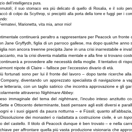
io dell’intelligenza pura.
mutolì; il suo stomaco era più delicato di quello di Rosalia, e il solo pen
ccò di colpo da Scythrop, si precipitò alla porta della torre e fuggì per i cor
ando:
Fermatevi, Marionetta, vita mia, amor mio!
ntimentale continuerà peraltro a rappresentare per Peacock un fronte 
on Jane Gryffydh, figlia di un parroco gallese, ma dopo qualche anno 
iglia non ancora treenne precipita Jane in una crisi inarrestabile e invali
 accanto, ma la crisi diventa malattia mentale e alla fine si trovano cost
continuerà a provvedere alle necessità della moglie. Il tentativo di rispo
rmont nipote di Claire – fallisce per l’eccessivo divario di età.
 fortunati sono per lui il fronte del lavoro – dopo tante ricerche alla
a Company, diventando un apprezzato specialista di navigazione a va
e letteraria, con un taglio satirico che incontra approvazione e gli g
colarmente attraverso
Nightmare Abbey
.
 peso immaginale del tema del
nightmare
, l’incubo inteso anzitutto
Sette e Ottocento determinante, basti pensare agli esiti diversi e parall
 sogni e i suoi giganti da paura notturna – e Füssli; quanto all’abbazi
Dissoluzione dei monasteri o riadattata a costruzione civile, è un
top
 del castello. Il titolo di Peacock dunque è ben trovato – e nella carre
 chiave per affrontare quella più vasta produzione visionaria che appr