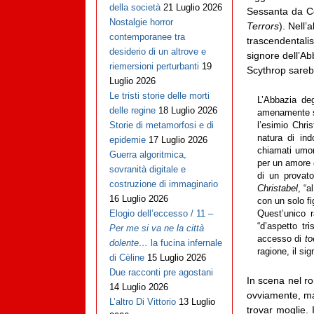
della società
21 Luglio 2026
Sessanta da C
Nostalgie horror
Terrors
). Nell
contemporanee tra
trascendentali
desiderio di un altrove e
signore dell’A
riemersioni perturbanti
19
Scythrop sareb
Luglio 2026
Le tristi storie delle morti
L’Abbazia deg
delle regine
18 Luglio 2026
amenamente sit
Storie di metamorfosi e di
l’esimio Chri
natura di in
epidemie
17 Luglio 2026
chiamati umor
Guerra algoritmica,
per un amore c
sovranità digitale e
di un provato
costruzione di immaginario
Christabel
, “a
16 Luglio 2026
con un solo fig
Elogio dell’eccesso / 11 –
Quest’unico 
“d’aspetto tr
Per me si va ne la città
accesso di
to
dolente…
la fucina infernale
ragione, il s
di Cèline
15 Luglio 2026
Due racconti pre agostani
In scena nel ro
14 Luglio 2026
ovviamente, ma 
L’altro Di Vittorio
13 Luglio
trovar moglie. 