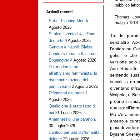
pubblico lettor
Articoli recenti
Thomas Lov
Street Fighting Men
5
maggio 1818
Agosto 2026
Si alza il vento / 4 – Zone
Tra le parod
di morte
4 Agosto 2026
senz’altro
Nor
Genova è Napoli: Blaise
l’antieroina C
Cendrars torna in Italia con
gotici, e che 
Bourlinguer
4 Agosto 2026
versione solo p
Dal modernismo
Ann Radcliffe
all’attivismo femminista: la
sentendo sussu
risemantizzazione del
sociali in orri
primitivismo
2 Agosto 2026
diventano
misu
Difendersi dai morti
1
Walpole, a Beck
Agosto 2026
proprio in chi
Quello che è stato fatto di
quelle dell’imm
noi
31 Luglio 2026
Ma c’è almeno 
Anamnesi di una paranoia
ameno e curati
30 Luglio 2026
gioia di veder
Cantico per una dis/umanità
Bysshe Shelley
dolente
29 Luglio 2026