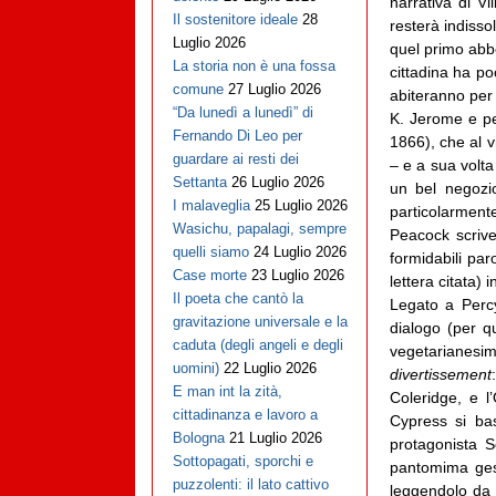
narrativa di V
Il sostenitore ideale
28
resterà indisso
Luglio 2026
quel primo abbo
La storia non è una fossa
cittadina ha po
comune
27 Luglio 2026
abiteranno per 
“Da lunedì a lunedì” di
K. Jerome e pe
Fernando Di Leo per
1866), che al v
guardare ai resti dei
– e a sua volta
Settanta
26 Luglio 2026
un bel negozio
I malaveglia
25 Luglio 2026
particolarment
Wasichu, papalagi, sempre
Peacock scriv
quelli siamo
24 Luglio 2026
formidabili par
Case morte
23 Luglio 2026
lettera citata) i
Il poeta che cantò la
Legato a Percy
gravitazione universale e la
dialogo (per qu
caduta (degli angeli e degli
vegetarianesim
uomini)
22 Luglio 2026
divertissement
E man int la zità,
Coleridge, e l
cittadinanza e lavoro a
Cypress si ba
Bologna
21 Luglio 2026
protagonista S
Sottopagati, sporchi e
pantomima gest
puzzolenti: il lato cattivo
leggendolo da 