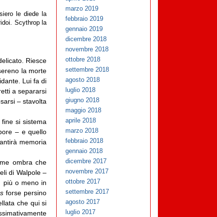
marzo 2019
siero le diede la
febbraio 2019
ridoi. Scythrop la
gennaio 2019
dicembre 2018
novembre 2018
ottobre 2018
delicato. Riesce
settembre 2018
sereno la morte
agosto 2018
dante. Lui fa di
luglio 2018
retti a separarsi
giugno 2018
sarsi – stavolta
maggio 2018
aprile 2018
 fine si sistema
marzo 2018
pore – e quello
febbraio 2018
arantirà memoria
gennaio 2018
dicembre 2017
 come ombra che
novembre 2017
eli di Walpole –
ottobre 2017
a, più o meno in
settembre 2017
os
forse persino
agosto 2017
llata che qui si
luglio 2017
ossimativamente