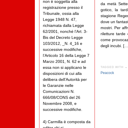
non è soggetta alla
da metà Settec
registrazione presso il
gotico, la tar
Tribunale, ossia alla
stagione Regenc
Legge 1948 N. 47,
dove un fantast
richiamata dalla Legge
mostri. Per aff
62/2001, nonché l’Art. 3-
riletture tar
Bis del Decreto Legge
come provocazio
103/2012, _N. 4_16 e
degli incubi. […
successive modifiche,
l’Articolo 16 della Legge 7
Marzo 2001, N. 62 e ad
essa non si applicano le
TAGGED WITH →
Peacock
disposizioni di cui alla
delibera dell'Autorità per
le Garanzie nelle
Comunicazioni N.
666/08/CONS del 26
Novembre 2008, e
successive modifiche.
4) Carmilla è composta da
editor chi si