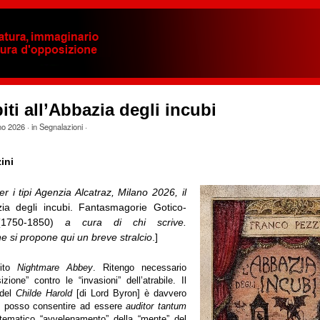
piti all’Abbazia degli incubi
no 2026
· in
Segnalazioni
·
ini
 i tipi Agenzia Alcatraz, Milano 2026, il
zia degli incubi. Fantasmagorie Gotico-
1750-1850)
a cura di chi scrive.
ne si propone qui un breve stralcio
.]
nito
Nightmare Abbey
. Ritengo necessario
zione” contro le “invasioni” dell’atrabile. Il
 del
Childe Harold
[di Lord Byron] è davvero
 posso consentire ad essere
auditor tantum
tematico “avvelenamento” della “mente” del