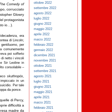
ottobre 2022
The Comedy of
settembre 2022
upo, corrucciato
agosto 2022
istopher Glowry
luglio 2022
el protagonista
giugno 2022
ato io…).
maggio 2022
aprile 2022
midecadenza, era
marzo 2022
contea di Lincoln;
febbraio 2022
 gentiluomo, per
psia comunemente
gennaio 2022
veva poi sofferto
dicembre 2021
i netto i vincoli
novembre 2021
e Sir Leoline in
ottobre 2021
lto consolabile –
settembre 2021
agosto 2021
greco
skuthropós
,
 impiccato in un
luglio 2021
uicidio. Per tale
giugno 2021
coppa da ponce.
maggio 2021
aprile 2021
quelle di Percy,
marzo 2021
rie difficoltà a
febbraio 2021
y, resa madre da