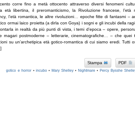
ento corre fino a metà ottocento attraverso diversi fenomeni culturali
da età libertina, il preromanticismo, la Rivoluzione francese, l’età 
y, l’età romantica, le altre rivoluzioni… epoche fitte di fantasmi – a
ico ormai laico proietta (a dirla con Goya) i sogni e gli incubi della r
rontarla in realtà da più punti di vista, i temi d’epoca – opere, perso
de e magari postmoderne – letterarie, cinematografiche… – che quei
ni su un’archetipica età gotico-romantica di cui siamo eredi. Tutti os
]
Stampa
PDF
gotico e horror
•
incubo
•
Mary Shelley
•
Nightmare
•
Percy Bysshe Shelle