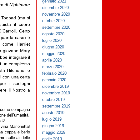
gennaio 2021
ra di
Nightmare
dicembre 2020
novembre 2020
da Toobad (ma si
ottobre 2020
uista il cuore
settembre 2020
’Carroll. Certo
agosto 2020
 (guarda caso) è
luglio 2020
 come Harriet
giugno 2020
la giovane Mary
maggio 2020
bbe integrare il
aprile 2020
di un complesso
marzo 2020
beth Hitchener o
febbraio 2020
pi con una certa
gennaio 2020
per i sostegni
dicembre 2019
ere il Nostro a
novembre 2019
ottobre 2019
settembre 2019
oi, come compagna
agosto 2019
one dell’umanità.
luglio 2019
to?
giugno 2019
divina Marionetta!
maggio 2019
na coppa e berlo
o sulle ali delle
aprile 2019