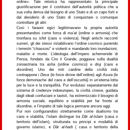
ordine». Tale retorica ha rappresentato la principale
giustificazione per il costituirsi dell’autorità politica che a
sua volta deriva dal bisogno di uno Stato e di un capo forti e
dal desiderio di uno Stato di conquistare o comunque
controllare gli altri.
Così i faraoni egizi legittimavano la propria autorità
presentandosi come forza di
ma’at
(ordine o armonia) che
trionfava su
isfet
(caos o violenza). Negli antichi racconti
sumeri, gli dei stessi ristabilivano l’ordine cosmico punendo
i terrestri “chiassosi” e violenti e mandando loro inondazioni,
malattie e morte. L’ideologia dell’Impero achemenide di
Persia, fondato da Ciro il Grande, poggiava sulla dualità
zoroastriana tra
asha
(ordine cosmico) e
druj
(caos e
disordine). Uno dei miti cardine della civiltà indù
contrappone i
Deva
(le forze divine dell’ordine) agli
Asura
(le
forze demoniache del caos e dell’oscurità) in un’eterna lotta
per la luce e la tranquillità. Pur evolutasi separatamente dal
sistema di credenze indoeuropeo, la civiltà cinese, guidata
dagli ideali confuciani e taoisti, ha estremizzato il bisogno di
armonia sociale, equilibrio e stabilità per far fronte al
disordine, e l’impatto di tale logica permane ancora oggi.
Pur non configurandosi strettamente come dualismo tra
caos e stabilità, l’islam distingue tra
Dãr al-Islam
(casa o
territorio dell’islam), strutturata su principi e modalità di
governo islamici, e
Dãr al-harb
( casa o territorio della