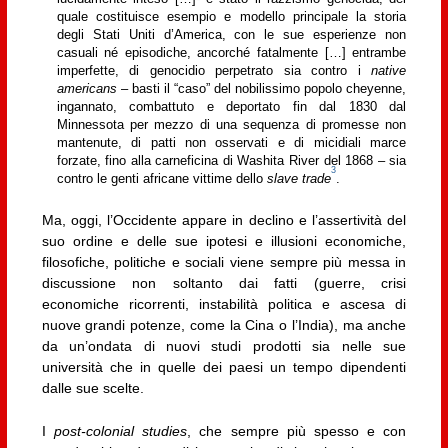
quale costituisce esempio e modello principale la storia
degli Stati Uniti d’America, con le sue esperienze non
casuali né episodiche, ancorché fatalmente […] entrambe
imperfette, di genocidio perpetrato sia contro i
native
americans
– basti il “caso” del nobilissimo popolo cheyenne,
ingannato, combattuto e deportato fin dal 1830 dal
Minnessota per mezzo di una sequenza di promesse non
mantenute, di patti non osservati e di micidiali marce
forzate, fino alla carneficina di Washita River del 1868 – sia
3
contro le genti africane vittime dello
slave trade
.
Ma, oggi, l’Occidente appare in declino e l’assertività del
suo ordine e delle sue ipotesi e illusioni economiche,
filosofiche, politiche e sociali viene sempre più messa in
discussione non soltanto dai fatti (guerre, crisi
economiche ricorrenti, instabilità politica e ascesa di
nuove grandi potenze, come la Cina o l’India), ma anche
da un’ondata di nuovi studi prodotti sia nelle sue
università che in quelle dei paesi un tempo dipendenti
dalle sue scelte.
I
post-colonial studies
, che sempre più spesso e con