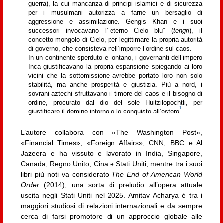
guerra), la cui mancanza di principi islamici e di sicurezza
per i musulmani autorizza a farne un bersaglio di
aggressione e assimilazione. Gengis Khan e i suoi
successori invocavano l’”eterno Cielo blu” (
tengri
), il
concetto mongolo di Cielo, per legittimare la propria autorità
di governo, che consisteva nell’imporre l’ordine sul caos.
In un continente sperduto e lontano, i governanti dell’impero
Inca giustificavano la propria espansione spiegando ai loro
vicini che la sottomissione avrebbe portato loro non solo
stabilità, ma anche prosperità e giustizia. Più a nord, i
sovrani aztechi sfruttavano il timore del caos e il bisogno di
ordine, procurato dal dio del sole Huitzilopochtli, per
1
giustificare il domino interno e le conquiste all’estero
L’autore collabora con «The Washington Post»,
«Financial Times», «Foreign Affairs», CNN, BBC e Al
Jazeera e ha vissuto e lavorato in India, Singapore,
Canada, Regno Unito, Cina e Stati Uniti, mentre tra i suoi
libri più noti va considerato
The End of American World
Order
(2014), una sorta di preludio all’opera attuale
uscita negli Stati Uniti nel 2025. Amitav Acharya è tra i
maggiori studiosi di relazioni internazionali e da sempre
cerca di farsi promotore di un approccio globale alle