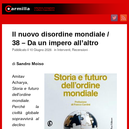
Il nuovo disordine mondiale /
38 – Da un impero all’altro
Pubblicato il
10 Giugno 2026
· in
Interventi
,
Recensioni
·
di
Sandro Moiso
Amitav
Acharya,
Storia e futuro
dell’ordine
mondiale.
Perché la
civiltà globale
sopravvivrà al
declino