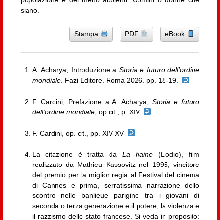
popolazione e dei meno abbienti. Uomini o donne che
siano.
Stampa
PDF
eBook
A. Acharya, Introduzione a
Storia e futuro dell’ordine
mondiale
, Fazi Editore, Roma 2026, pp. 18-19.
F. Cardini, Prefazione a A. Acharya,
Storia e futuro
dell’ordine mondiale
, op.cit., p. XIV
F. Cardini, op. cit., pp. XIV-XV
La citazione è tratta da
La haine
(L’odio), film
realizzato da Mathieu Kassovitz nel 1995, vincitore
del premio per la miglior regia al Festival del cinema
di Cannes e prima, serratissima narrazione dello
scontro nelle banlieue parigine tra i giovani di
seconda o terza generazione e il potere, la violenza e
il razzismo dello stato francese. Si veda in proposito: