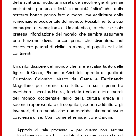
della scrittura, modalità narrata da secoli e già di per sé
escludente per una infinità di società “altre” che della
scrittura hanno potuto fare a meno, ma addirittura dalla
reinvenzione occidentale del mondo. Possibilmente a sua
immagina e somiglianza. Un’autentica, anche se solo
pretesa, rifondazione del mondo che sembra assumere
una funzione divina ancor prima che divinatoria nel
concedere patenti di civiltà, o meno, ai popoli degli altri
continenti.
Una rifondazione del mondo che si è avvalsa tanto delle
figure di Cristo, Platone e Aristotele quanto di quelle di
Cristoforo Colombo, Vasco da Gama e Ferdinando
Magellano per fornire una lettura in cui i primi tre
avrebbero, secoli addietro, fondato i valori etici e morali
del mondo occidentale figlio della cultura greca e i
secondi rappresentato gli scopritori, se non addirittura gli
inventori, di un mondo che non avrebbe altrimenti avuto
coscienza di sé. Così, come afferma ancora Cardini:
Approdo di tale processo – per quanto non sempre
lucidamente inteso […]- è stato il razzismo genocida, del