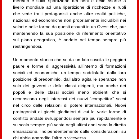
mercato e sulla ripartizione dei beni e delle risorse a
livello mondiale ad una ripartizione di ricchezze e ruoli
che vede tra i protagonisti anche altre realtà politiche,
nazionali ed economiche non propriamente includibili nei
valori e nelle forme da questi assunti in un Ovest che, pur
mantenendo la sua posizione di riferimento orientativo
sul piano geografico, è andato nel tempo sempre più
restringendosi.
Un momento storico che se da un lato suscita le peggiori
paure e forme di aggressività all’interno di formazioni
sociali ed economiche un tempo soddisfatte dalla loro
posizione di predominio, dall’altro agita le speranze non
solo dei governi e delle classi dirigenti, ma anche dei
popoli e delle classi sociali meno abbienti che si
riconoscono negli interessi dei nuovi “competitor” scesi
nel circo delle relazioni di potere internazionali. Nuovi
protagonisti di giochi gladiatori di cui le varie forme di
conflitto andate sviluppandosi sempre più rapidamente e
su scala sempre più vasta negli ultimi anni sono la diretta
emanazione. Indipendentemente dalle considerazioni su
chi abbia aggredito l’altro o viceversa.