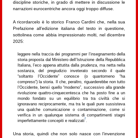
discipline storiche, in grado di mettere in discussione le
narrazioni eurocentriche ancora oggi troppo diffuse.
A ricordarcelo è lo storico Franco Cardini che, nella sua
Prefazione all’edizione italiana del testo in questione,
sottolinea come abbia impressionato molti, nel dicembre
2025:
leggere nella traccia dei programmi per l’insegnamento della
storia proposta dal Ministero dell’Istruzione della Repubblica
Italiana, l’eco appena attutita dalla prudenza, ma netta nella
sostanza, del pregiudizio inveterato secondo il quale
“soltanto l’Occidente” conosce (o quantomeno “ha
compreso”) la storia. Il che, peraltro, riguarderebbe non tutto
l’Occidente, bensì quello “moderno”, successivo alla grande
rivoluzione quattro-cinquecentesca che ha posto fine a un
mondo fondato su un equilibrio tra tra civiltà che si
ignoravano reciprocamente, ma tra le quali pure sussisteva
una qualche comunicazione o contaminazione, come si
verifica in un qualunque sistema di compartimenti stagni
2
imperfettamente concepiti e realizzati
.
Una storia, quindi che non solo nasce con l’invenzione