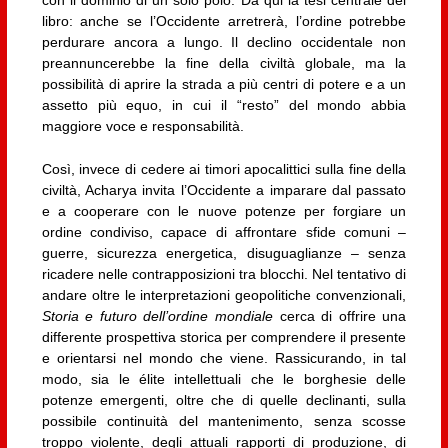
con il dominio di un solo polo. Da qui la tesi centrale del
libro: anche se l’Occidente arretrerà, l’ordine potrebbe
perdurare ancora a lungo. Il declino occidentale non
preannuncerebbe la fine della civiltà globale, ma la
possibilità di aprire la strada a più centri di potere e a un
assetto più equo, in cui il “resto” del mondo abbia
maggiore voce e responsabilità.
Così, invece di cedere ai timori apocalittici sulla fine della
civiltà, Acharya invita l’Occidente a imparare dal passato
e a cooperare con le nuove potenze per forgiare un
ordine condiviso, capace di affrontare sfide comuni –
guerre, sicurezza energetica, disuguaglianze – senza
ricadere nelle contrapposizioni tra blocchi. Nel tentativo di
andare oltre le interpretazioni geopolitiche convenzionali,
Storia e futuro dell’ordine mondiale
cerca di offrire una
differente prospettiva storica per comprendere il presente
e orientarsi nel mondo che viene. Rassicurando, in tal
modo, sia le élite intellettuali che le borghesie delle
potenze emergenti, oltre che di quelle declinanti, sulla
possibile continuità del mantenimento, senza scosse
troppo violente, degli attuali rapporti di produzione, di