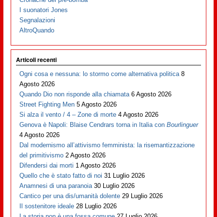
I suonatori Jones
Segnalazioni
AltroQuando
Articoli recenti
Ogni cosa e nessuna: lo stormo come alternativa politica
8
Agosto 2026
Quando Dio non risponde alla chiamata
6 Agosto 2026
Street Fighting Men
5 Agosto 2026
Si alza il vento / 4 – Zone di morte
4 Agosto 2026
Genova è Napoli: Blaise Cendrars torna in Italia con
Bourlinguer
4 Agosto 2026
Dal modernismo all’attivismo femminista: la risemantizzazione
del primitivismo
2 Agosto 2026
Difendersi dai morti
1 Agosto 2026
Quello che è stato fatto di noi
31 Luglio 2026
Anamnesi di una paranoia
30 Luglio 2026
Cantico per una dis/umanità dolente
29 Luglio 2026
Il sostenitore ideale
28 Luglio 2026
La storia non è una fossa comune
27 Luglio 2026