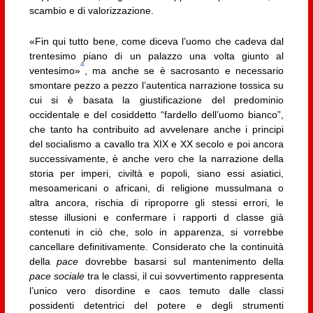
scambio e di valorizzazione.
«Fin qui tutto bene, come diceva l’uomo che cadeva dal
trentesimo piano di un palazzo una volta giunto al
4
ventesimo»
, ma anche se è sacrosanto e necessario
smontare pezzo a pezzo l’autentica narrazione tossica su
cui si è basata la giustificazione del predominio
occidentale e del cosiddetto “fardello dell’uomo bianco”,
che tanto ha contribuito ad avvelenare anche i principi
del socialismo a cavallo tra XIX e XX secolo e poi ancora
successivamente, è anche vero che la narrazione della
storia per imperi, civiltà e popoli, siano essi asiatici,
mesoamericani o africani, di religione mussulmana o
altra ancora, rischia di riproporre gli stessi errori, le
stesse illusioni e confermare i rapporti d classe già
contenuti in ciò che, solo in apparenza, si vorrebbe
cancellare definitivamente. Considerato che la continuità
della
pace
dovrebbe basarsi sul mantenimento della
pace sociale
tra le classi, il cui sovvertimento rappresenta
l’unico vero disordine e caos temuto dalle classi
possidenti detentrici del potere e degli strumenti