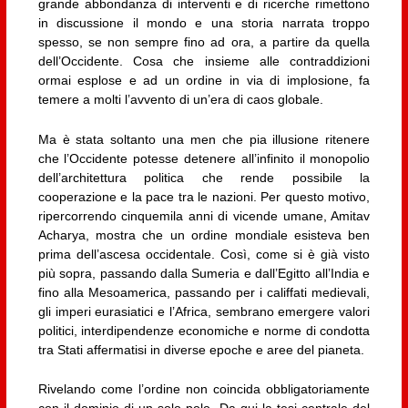
grande abbondanza di interventi e di ricerche rimettono
in discussione il mondo e una storia narrata troppo
spesso, se non sempre fino ad ora, a partire da quella
dell’Occidente. Cosa che insieme alle contraddizioni
ormai esplose e ad un ordine in via di implosione, fa
temere a molti l’avvento di un’era di caos globale.
Ma è stata soltanto una men che pia illusione ritenere
che l’Occidente potesse detenere all’infinito il monopolio
dell’architettura politica che rende possibile la
cooperazione e la pace tra le nazioni. Per questo motivo,
ripercorrendo cinquemila anni di vicende umane, Amitav
Acharya, mostra che un ordine mondiale esisteva ben
prima dell’ascesa occidentale. Così, come si è già visto
più sopra, passando dalla Sumeria e dall’Egitto all’India e
fino alla Mesoamerica, passando per i califfati medievali,
gli imperi eurasiatici e l’Africa, sembrano emergere valori
politici, interdipendenze economiche e norme di condotta
tra Stati affermatisi in diverse epoche e aree del pianeta.
Rivelando come l’ordine non coincida obbligatoriamente