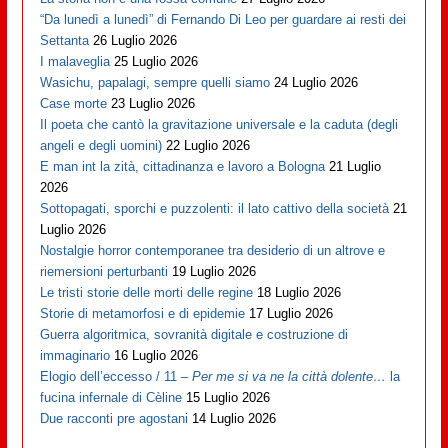
“Da lunedì a lunedì” di Fernando Di Leo per guardare ai resti dei
Settanta
26 Luglio 2026
I malaveglia
25 Luglio 2026
Wasichu, papalagi, sempre quelli siamo
24 Luglio 2026
Case morte
23 Luglio 2026
Il poeta che cantò la gravitazione universale e la caduta (degli
angeli e degli uomini)
22 Luglio 2026
E man int la zità, cittadinanza e lavoro a Bologna
21 Luglio
2026
Sottopagati, sporchi e puzzolenti: il lato cattivo della società
21
Luglio 2026
Nostalgie horror contemporanee tra desiderio di un altrove e
riemersioni perturbanti
19 Luglio 2026
Le tristi storie delle morti delle regine
18 Luglio 2026
Storie di metamorfosi e di epidemie
17 Luglio 2026
Guerra algoritmica, sovranità digitale e costruzione di
immaginario
16 Luglio 2026
Elogio dell’eccesso / 11 –
Per me si va ne la città dolente…
la
fucina infernale di Cèline
15 Luglio 2026
Due racconti pre agostani
14 Luglio 2026