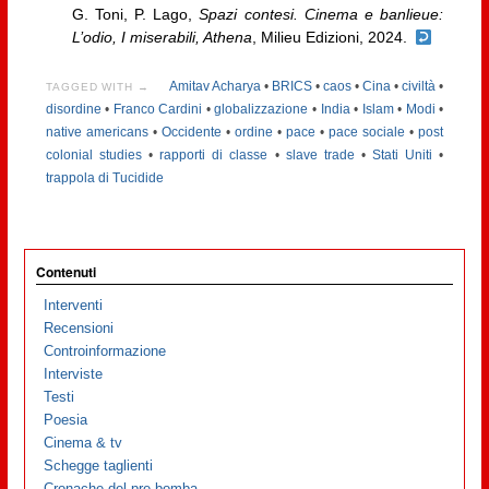
G. Toni, P. Lago,
Spazi contesi. Cinema e banlieue:
L’odio, I miserabili, Athena
, Milieu Edizioni, 2024.
Amitav Acharya
•
BRICS
•
caos
•
Cina
•
civiltà
•
TAGGED WITH →
disordine
•
Franco Cardini
•
globalizzazione
•
India
•
Islam
•
Modi
•
native americans
•
Occidente
•
ordine
•
pace
•
pace sociale
•
post
colonial studies
•
rapporti di classe
•
slave trade
•
Stati Uniti
•
trappola di Tucidide
Contenuti
Interventi
Recensioni
Controinformazione
Interviste
Testi
Poesia
Cinema & tv
Schegge taglienti
Cronache del pre-bomba