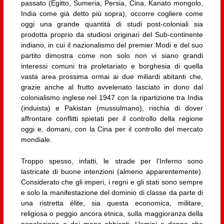
passato (Egitto, Sumeria, Persia, Cina, Kanato mongolo,
India come già detto più sopra), occorre cogliere come
oggi una grande quantità di studi post-coloniali sia
prodotta proprio da studiosi originari del Sub-continente
indiano, in cui il nazionalismo del premier Modi e del suo
partito dimostra come non solo non vi siano grandi
interessi comuni tra proletariato e borghesia di quella
vasta area prossima ormai ai due miliardi abitanti che,
grazie anche al frutto avvelenato lasciato in dono dal
colonialismo inglese nel 1947 con la ripartizione tra India
(induista) e Pakistan (mussulmano), rischia di dover
affrontare conflitti spietati per il controllo della regione
oggi e, domani, con la Cina per il controllo del mercato
mondiale.
Troppo spesso, infatti, le strade per l’Inferno sono
lastricate di buone intenzioni (almeno apparentemente).
Considerato che gli imperi, i regni e gli stati sono sempre
e solo la manifestazione del dominio di classe da parte di
una ristretta élite, sia questa economica, militare,
religiosa o peggio ancora etnica, sulla maggioranza della