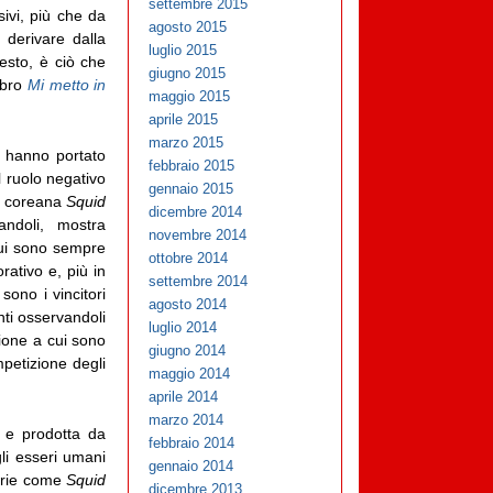
settembre 2015
sivi, più che da
agosto 2015
 derivare dalla
luglio 2015
esto, è ciò che
giugno 2015
ibro
Mi metto in
maggio 2015
aprile 2015
marzo 2015
e hanno portato
febbraio 2015
l ruolo negativo
gennaio 2015
va coreana
Squid
dicembre 2014
ndoli, mostra
novembre 2014
cui sono sempre
ottobre 2014
rativo e, più in
settembre 2014
ono i vincitori
agosto 2014
nti osservandoli
luglio 2014
zione a cui sono
giugno 2014
petizione degli
maggio 2014
aprile 2014
marzo 2014
 e prodotta da
febbraio 2014
gli esseri umani
gennaio 2014
serie come
Squid
dicembre 2013