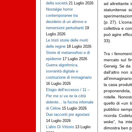
della società
21 Luglio 2026
ad altrettante 
Nostalgie horror
statunitense s
contemporanee tra
sperimentazion
desiderio di un altrove e
(p. 27). L’icon
riemersioni perturbanti
19
collettiva e co
Luglio 2026
può agire effic
Le tristi storie delle morti
33).
delle regine
18 Luglio 2026
Storie di metamorfosi e di
Tra i fenomeni
epidemie
17 Luglio 2026
mercato sul fi
Guerra algoritmica,
Gerwig. Se da 
sovranità digitale e
dall’altro non
costruzione di immaginario
all’immaginario
16 Luglio 2026
la casa produtt
Elogio dell’eccesso / 11 –
proponendola, in
Per me si va ne la città
rotelle. Nonost
dolente…
la fucina infernale
quello di «un t
di Cèline
15 Luglio 2026
pubblico sempr
Due racconti pre agostani
ricorda Codelu
14 Luglio 2026
woke”, ha inte
L’altro Di Vittorio
13 Luglio
dimostra ben po