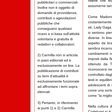
ritiene che M
pubblicitari o commerciali.
assumerne tant
Inoltre non è oggetto di
domande di provvidenze,
Come Madonna,
contributi o agevolazioni
costantemente 
pubbliche che
sé, Lady Gaga h
conseguano qualsiasi
si sentono pien
ricavo e si basa sull'attività
diverse. In lin
volontaria e gratuita di
aspetto da bra
redattori e collaboratori.
sembra incarnar
cambiamenti n
2) Carmilla non si articola
imposti dalla f
in piani editoriali ed è
ottenuto da Ta
esclusivamente on line. La
riconoscersi ne
pubblicazione di contributi
controllato dag
su temi d'attualità è
testi in equili
esclusivamente funzionale
adolescenti di 
ad affrontare i temi sopra
come una sorta 
elencati.
come “la miglio
3) Pertanto, in riferimento
Nella cultura 
ai punti 1) e 2) Carmilla
Codeluppi si è