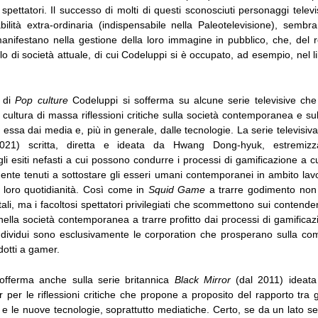
pettatori. Il successo di molti di questi sconosciuti personaggi televi
ilità extra-ordinaria (indispensabile nella Paleotelevisione), sembra
anifestano nella gestione della loro immagine in pubblico, che, del r
lo di società attuale, di cui Codeluppi si è occupato, ad esempio, nel l
e di
Pop culture
Codeluppi si sofferma su alcune serie televisive ch
la cultura di massa riflessioni critiche sulla società contemporanea e su
i essa dai media e, più in generale, dalle tecnologie. La serie televisi
21) scritta, diretta e ideata da Hwang Dong-hyuk, estremizza
li esiti nefasti a cui possono condurre i processi di gamificazione a 
nte tenuti a sottostare gli esseri umani contemporanei in ambito lavo
a loro quotidianità. Così come in
Squid Game
a trarre godimento non s
tali, ma i facoltosi spettatori privilegiati che scommettono sui contende
nella società contemporanea a trarre profitto dai processi di gamifica
 individui sono esclusivamente le corporation che prosperano sulla com
dotti a gamer.
offerma anche sulla serie britannica
Black Mirror
(dal 2011) ideata
 per le riflessioni critiche che propone a proposito del rapporto tra 
e le nuove tecnologie, soprattutto mediatiche. Certo, se da un lato 