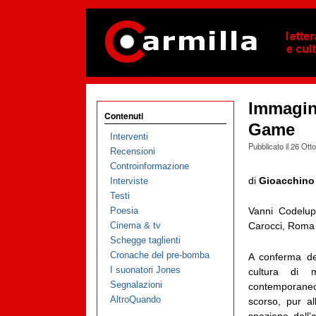
Immagina
Contenuti
Game
Interventi
Pubblicato il
26 Ott
Recensioni
Controinformazione
di
Gioacchino
Interviste
Testi
Poesia
Vanni Codelu
Cinema & tv
Carocci, Roma 
Schegge taglienti
Cronache del pre-bomba
A conferma de
I suonatori Jones
cultura di m
Segnalazioni
contemporaneo
AltroQuando
scorso, pur al
spaziano dall’