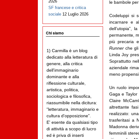
2026
le bambole per 
SF francese e critica
sociale
12 Luglio 2026
Codeluppi si 
incarnare e a
dell’utopia”, 
Chi siamo
permanente, man
più precaria e
Runner
che gl
1) Carmilla è un blog
Linda Joy prese
dedicato alla letteratura di
Soprattutto nel
genere, alla critica
aziendale rim
dell'immaginario
meno propensi a
dominante e alla
riflessione culturale,
Un ruolo impo
artistica, politica,
Gaga e Taylor 
sociologica e filosofica,
Claire McCaml
riassumibile nella dicitura:
altrettante f
“letteratura, immaginario e
realizzato: un
cultura d'opposizione”.
trasferitasi a
E' esente da qualsiasi tipo
Madonna deriva 
di attività a scopo di lucro
femminili stere
ed è priva di inserti