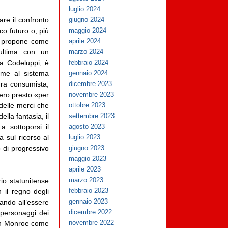
luglio 2024
are il confronto
giugno 2024
co futuro o, più
maggio 2024
i propone come
aprile 2024
’ultima con un
marzo 2024
ea Codeluppi, è
febbraio 2024
come al sistema
gennaio 2024
ura consumista,
dicembre 2023
mero presto «per
novembre 2023
 delle merci che
ottobre 2023
la fantasia, il
settembre 2023
 sottoporsi il
agosto 2023
a sul ricorso al
luglio 2023
 di progressivo
giugno 2023
maggio 2023
aprile 2023
marzo 2023
io statunitense
febbraio 2023
 il regno degli
gennaio 2023
dando all’essere
dicembre 2022
 personaggi dei
novembre 2022
ilyn Monroe come