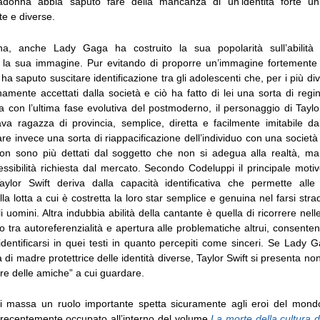
adonna abbia saputo fare della mancanza di un’identità forte un
e e diverse.
 anche Lady Gaga ha costruito la sua popolarità sull’abilità 
la sua immagine. Pur evitando di proporre un’immagine fortemente 
a saputo suscitare identificazione tra gli adolescenti che, per i più div
amente accettati dalla società e ciò ha fatto di lei una sorta di regin
ea con l’ultima fase evolutiva del postmoderno, il personaggio di Taylo
va ragazza di provincia, semplice, diretta e facilmente imitabile dal
e invece una sorta di riappacificazione dell’individuo con una società i
on sono più dettati dal soggetto che non si adegua alla realtà, m
lessibilità richiesta dal mercato. Secondo Codeluppi il principale mot
ylor Swift deriva dalla capacità identificativa che permette alle
lla lotta a cui è costretta la loro star semplice e genuina nel farsi st
li uomini. Altra indubbia abilità della cantante è quella di ricorrere nel
brio tra autoreferenzialità e apertura alle problematiche altrui, consente
identificarsi in quei testi in quanto percepiti come sinceri. Se Lady
di madre protettrice delle identità diverse, Taylor Swift si presenta n
re delle amiche” a cui guardare.
di massa un ruolo importante spetta sicuramente agli eroi del mond
 recentemente occupato all’interno del volume
La morte della cultura 