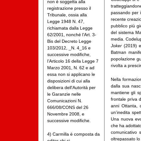
non è soggetta alla
tratteggiandon
registrazione presso il
passando per il
Tribunale, ossia alla
recente creazio
Legge 1948 N. 47,
pubblico più gi
richiamata dalla Legge
del sistema Mar
62/2001, nonché l’Art. 3-
media. Codelupp
Bis del Decreto Legge
Joker
(2019) 
103/2012, _N. 4_16 e
Batman manife
successive modifiche,
popolazione gu
l’Articolo 16 della Legge 7
rivolta a presc
Marzo 2001, N. 62 e ad
essa non si applicano le
Nella formazio
disposizioni di cui alla
dalla sua nas
delibera dell'Autorità per
mantiene gli s
le Garanzie nelle
frontale priva d
Comunicazioni N.
anni Ottanta, 
666/08/CONS del 26
un’inedita spet
Novembre 2008, e
Una nuova evol
successive modifiche.
che ha adottato
comunicativo 
4) Carmilla è composta da
oltrepassato lo
editor chi si