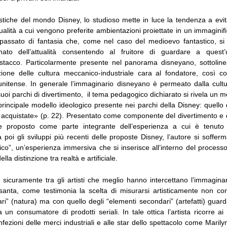
istiche del mondo Disney, lo studioso mette in luce la tendenza a evit
ttualità a cui vengono preferite ambientazioni proiettate in un immaginifi
 passato di fantasia che, come nel caso del medioevo fantastico, s
rmato dell’attualità consentendo al fruitore di guardare a quest
istacco. Particolarmente presente nel panorama disneyano, sottolin
zione delle cultura meccanico-industriale cara al fondatore, così 
tunitense. In generale l’immaginario disneyano è permeato dalla cult
suoi parchi di divertimento, il tema pedagogico dichiarato si rivela un 
rincipale modello ideologico presente nei parchi della Disney: quello
acquistate» (p. 22). Presentato come componente del divertimento e del
 proposto come parte integrante dell’esperienza a cui è tenuto a
ca poi gli sviluppi più recenti delle proposte Disney, l’autore si sofferm
co”, un’esperienza immersiva che si inserisce all’interno del processo
la distinzione tra realtà e artificiale.
sicuramente tra gli artisti che meglio hanno intercettano l’immaginar
santa, come testimonia la scelta di misurarsi artisticamente non con
ri” (natura) ma con quello degli “elementi secondari” (artefatti) guar
n consumatore di prodotti seriali. In tale ottica l’artista ricorre ai
onfezioni delle merci industriali e alle star dello spettacolo come Mar