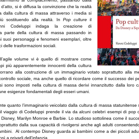
d’atto, si è diffusa la convinzione che la realtà
ata dalla cultura di massa attraverso i media si
iù sostituendo alla realtà. In
Pop culture
il
anni Codeluppi indaga la creazione di
a parte della cultura di massa passando in
i suoi personaggi e fenomeni esemplari, oltre
 delle trasformazioni sociali.
ell’agile volume vi è quello di mostrare come
pi più apparentemente innocenti della cultura
rrano alla costruzione di un immaginario votato soprattutto alla mer
ontrollo sociale, ma anche quello di ricordare come il successo dei p
i sono imposti nella cultura di massa derivi innanzitutto dalla loro c
cune esigenze fondamentali degli esseri umani.
e quanto l’immaginario veicolato dalla cultura di massa statunitense 
, il viaggio di Codeluppi prende il via da alcuni celebri esempi di pop
o Disney, Marilyn Monroe e Barbie. Lo studioso sottolinea come il suc
oprattutto dalla sua capacità di rivolgersi anche agli adulti consentendo 
bini. Al contempo Disney guarda ai bambini come a dei piccoli adul
ì a privarli dell’infanzia.