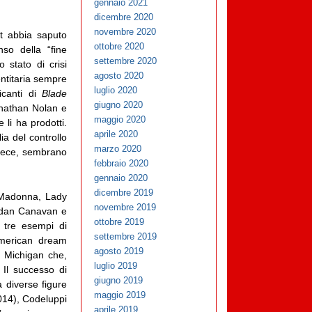
gennaio 2021
dicembre 2020
novembre 2020
t abbia saputo
ottobre 2020
so della “fine
settembre 2020
 stato di crisi
agosto 2020
entitaria sempre
luglio 2020
canti di
Blade
giugno 2020
nathan Nolan e
maggio 2020
 li ha prodotti.
aprile 2020
ia del controllo
marzo 2020
vece, sembrano
febbraio 2020
gennaio 2020
dicembre 2019
 Madonna, Lady
novembre 2019
endan Canavan e
ottobre 2019
 tre esempi di
settembre 2019
american dream
agosto 2019
l Michigan che,
luglio 2019
 Il successo di
giugno 2019
a diverse figure
maggio 2019
014), Codeluppi
aprile 2019