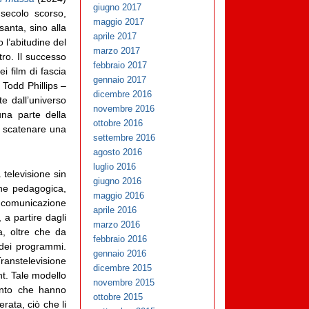
giugno 2017
 secolo scorso,
maggio 2017
santa, sino alla
aprile 2017
 l’abitudine del
marzo 2017
tro. Il successo
febbraio 2017
i film di fascia
gennaio 2017
 Todd Phillips –
dicembre 2016
 dall’universo
novembre 2016
na parte della
ottobre 2016
r scatenare una
settembre 2016
agosto 2016
luglio 2016
televisione sin
giugno 2016
ne pedagogica,
maggio 2016
a comunicazione
aprile 2016
, a partire dagli
marzo 2016
a, oltre che da
febbraio 2016
o dei programmi.
gennaio 2016
ranstelevisione
dicembre 2015
nt. Tale modello
novembre 2015
ento che hanno
ottobre 2015
rata, ciò che li