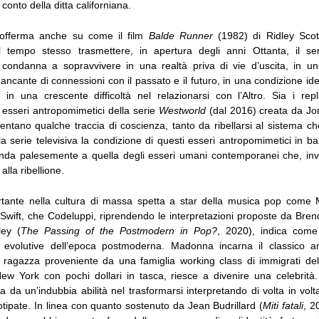
conto della ditta californiana.
sofferma anche su come il film
Balde Runner
(1982) di Ridley Scot
l tempo stesso trasmettere, in apertura degli anni Ottanta, il sen
la condanna a sopravvivere in una realtà priva di vie d’uscita, in uno
cante di connessioni con il passato e il futuro, in una condizione id
 in una crescente difficoltà nel relazionarsi con l’Altro. Sia i repli
i esseri antropomimetici della serie
Westworld
(dal 2016) creata da Jo
ntano qualche traccia di coscienza, tanto da ribellarsi al sistema che
la serie televisiva la condizione di questi esseri antropomimetici in bal
anda palesemente a quella degli esseri umani contemporanei che, in
lla ribellione.
rtante nella cultura di massa spetta a star della musica pop come
Swift, che Codeluppi, riprendendo le interpretazioni proposte da Br
ey (
The Passing of the Postmodern in Pop?
, 2020), indica come
asi evolutive dell’epoca postmoderna. Madonna incarna il classico 
a ragazza proveniente da una famiglia working class di immigrati de
 New York con pochi dollari in tasca, riesce a divenire una celebrità.
da un’indubbia abilità nel trasformarsi interpretando di volta in volt
otipate. In linea con quanto sostenuto da Jean Budrillard (
Miti fatali
, 2