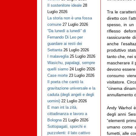
Il sostenitore ideale
28
Tra le caratter
Luglio 2026
diretto con l’a
La storia non è una fossa
spesso, in un
comune
27 Luglio 2026
riflesso defo
“Da lunedì a lunedì” di
rassicurante d
Fernando Di Leo per
anche l’esalta
guardare ai resti dei
produttivo sta
Settanta
26 Luglio 2026
tanto che, nei 
I malaveglia
25 Luglio 2026
mascherare il p
Wasichu, papalagi, sempre
devono essere 
quelli siamo
24 Luglio 2026
consumo viene
Case morte
23 Luglio 2026
visitatore. Cir
Il poeta che cantò la
“cinema dinami
gravitazione universale e la
annullamento del
caduta (degli angeli e degli
uomini)
22 Luglio 2026
E man int la zità,
Andy Warhol è 
cittadinanza e lavoro a
degli anni Ses
Bologna
21 Luglio 2026
“elementi prima
Sottopagati, sporchi e
umano come a u
puzzolenti: il lato cattivo
fumetti, alle c