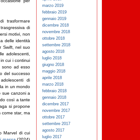
’occasione per
marzo 2019
febbraio 2019
gennaio 2019
di trasformare
dicembre 2018
trasgressiva di
novembre 2018
ersi motivi, non
ottobre 2018
a delle identità
settembre 2018
r Swift, nel suo
agosto 2018
le adolescenti,
luglio 2018
n cui i continui
giugno 2018
a sono ad esso
maggio 2018
ivo del successo
aprile 2018
 adolescenti di
marzo 2018
rada in un mondo
febbraio 2018
le sue canzoni a
gennaio 2018
ndo così a tante
dicembre 2017
 Gaga si propone
novembre 2017
on come star, ma
ottobre 2017
settembre 2017
agosto 2017
o Marvel di cui
luglio 2017
di massa
(2024)