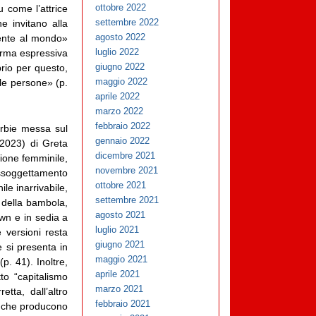
ottobre 2022
u come l’attrice
settembre 2022
 invitano alla
agosto 2022
mente al mondo»
luglio 2022
forma espressiva
giugno 2022
prio per questo,
maggio 2022
 le persone» (p.
aprile 2022
marzo 2022
febbraio 2022
arbie messa sul
gennaio 2022
2023) di Greta
dicembre 2021
ione femminile,
novembre 2021
assoggettamento
ottobre 2021
le inarrivabile,
settembre 2021
e della bambola,
agosto 2021
Down e in sedia a
luglio 2021
e versioni resta
giugno 2021
e si presenta in
maggio 2021
. 41). Inoltre,
aprile 2021
to “capitalismo
marzo 2021
tta, dall’altro
febbraio 2021
si che producono