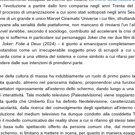
e l’evoluzione a partire dallo loro comparsa negli anni Trenta del
 processo di umanizzazione a cui sono stati sottoposti negli anni Ses
ne di un grande e unico Marvel Cinematic Universe i cui film, sfruttando
ovane alla serialità delle piattaforme, non mancano di rinviarsi l’un l’al
vel avrebbe, secondo il sociologo, contribuito ad accelerare la crisi de
i si sofferma in particolare sul personaggio Joker che nei due film di
e
Joker: Folie à Deux
(2024) – è giunto a emanciparsi completamente
standosi come un irrecuperabile soggetto privo di scrupoli a cui u
arda come a una vittima del sistema e come simbolo a cui rifarsi pe
indere dalle sue intenzioni di prendervi parte.
ne della cultura di massa ha indubbiamente un ruolo di primo piano la 
cita quando, almeno nel panorama italiano, proponendosi una funzio
pettatori rigorosamente all’esterno dello schermo, dando luogo a un
i interattività. Tale modello televisivo (Paleotelvisione) viene soppianto
da quella che Umberto Eco ha definito Neotelevisione, caratterizzat
tacolarità, dalla ricerca del coinvolgimento degli spettatori all’intern
uzione del medium televisivo ha dunque condotto alla cosiddetta T
 il modello comunicativo dei reality show a cui si rifanno gli stessi tale
si basa sullo spettacolo offerto da persone comuni che, dal mom
 schermo, si limitano a mettere in scena, per quanto in maniera esaspe