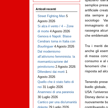
semplice presa 
Articoli recenti
artificiale cre
stia sempre p
Street Fighting Men
5
sociologo V
Agosto 2026
immaginario d
Si alza il vento / 4 – Zone
rassegna alcun
di morte
4 Agosto 2026
che emblematici
Genova è Napoli: Blaise
Cendrars torna in Italia con
Tra i meriti d
Bourlinguer
4 Agosto 2026
anche gli esem
Dal modernismo
di massa conco
all’attivismo femminista: la
consumo e al c
risemantizzazione del
fenomeni che s
primitivismo
2 Agosto 2026
risposta ad al
Difendersi dai morti
1
Agosto 2026
Tenendo present
Quello che è stato fatto di
livello globale
noi
31 Luglio 2026
USA: l’univers
Anamnesi di una paranoia
Disney derivi s
30 Luglio 2026
nuovamente bam
Cantico per una dis/umanità
contribuendo cos
dolente
29 Luglio 2026