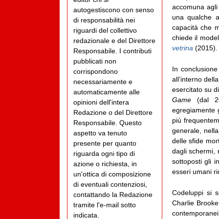
accomuna agli s
autogestiscono con senso
una qualche ab
di responsabilità nei
capacità che m
riguardi del collettivo
chiede il model
redazionale e del Direttore
vetrina
(2015).
Responsabile. I contributi
pubblicati non
In conclusion
corrispondono
all’interno del
necessariamente e
esercitato su d
automaticamente alle
Game
(dal 20
opinioni dell'intera
egregiamente g
Redazione o del Direttore
più frequenteme
Responsabile. Questo
generale, nell
aspetto va tenuto
delle sfide mor
presente per quanto
dagli schermi, 
riguarda ogni tipo di
sottoposti gli
azione o richiesta, in
esseri umani ri
un'ottica di composizione
di eventuali contenziosi,
Codeluppi si s
contattando la Redazione
Charlie Brooker
tramite l'e-mail sotto
contemporanei 
indicata.