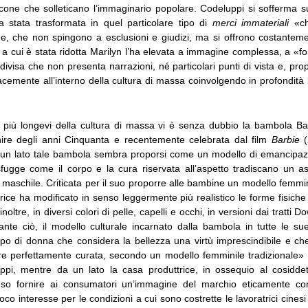
icone che solleticano l’immaginario popolare. Codeluppi si sofferma s
ia stata trasformata in quel particolare tipo di
merci immateriali
«che
e, che non spingono a esclusioni e giudizi, ma si offrono costante
a a cui è stata ridotta Marilyn l’ha elevata a immagine complessa, a «
ndivisa che non presenta narrazioni, né particolari punti di vista e, pro
acemente all’interno della cultura di massa coinvolgendo in profondità
 più longevi della cultura di massa vi è senza dubbio la bambola B
nire degli anni Cinquanta e recentemente celebrata dal film
Barbie
(
un lato tale bambola sembra proporsi come un modello di emancipaz
 sfugge come il corpo e la cura riservata all’aspetto tradiscano un 
 maschile. Criticata per il suo proporre alle bambine un modello femmini
rice ha modificato in senso leggermente più realistico le forme fisich
oltre, in diversi colori di pelle, capelli e occhi, in versioni dai tratti 
ante ciò, il modello culturale incarnato dalla bambola in tutte le su
ipo di donna che considera la bellezza una virtù imprescindibile e ch
e perfettamente curata, secondo un modello femminile tradizionale» (p
ppi, mentre da un lato la casa produttrice, in ossequio al cosiddet
so fornire ai consumatori un’immagine del marchio eticamente corre
co interesse per le condizioni a cui sono costrette le lavoratrici cine