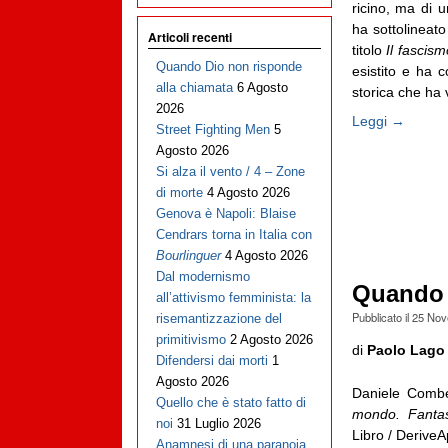
ricino, ma di 
ha sottolineat
Articoli recenti
titolo
Il fascis
Quando Dio non risponde
esistito e ha 
alla chiamata
6 Agosto
storica che ha vi
2026
Leggi →
Street Fighting Men
5
Agosto 2026
Si alza il vento / 4 – Zone
di morte
4 Agosto 2026
Genova è Napoli: Blaise
Cendrars torna in Italia con
Bourlinguer
4 Agosto 2026
Dal modernismo
Quando l
all’attivismo femminista: la
Pubblicato il
25 Nov
risemantizzazione del
primitivismo
2 Agosto 2026
di
Paolo Lago
Difendersi dai morti
1
Agosto 2026
Daniele Combe
Quello che è stato fatto di
mondo. Fantasc
noi
31 Luglio 2026
Libro / DeriveA
Anamnesi di una paranoia