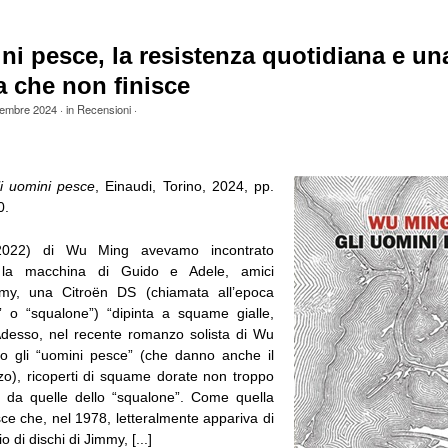
ni pesce, la resistenza quotidiana e un
 che non finisce
embre 2024
· in
Recensioni
·
i uomini pesce
, Einaudi, Torino, 2024, pp.
0.
022) di Wu Ming avevamo incontrato
, la macchina di Guido e Adele, amici
immy, una Citroën DS (chiamata all’epoca
 o “squalone”) “dipinta a squame gialle,
Adesso, nel recente romanzo solista di Wu
o gli “uomini pesce” (che danno anche il
nzo), ricoperti di squame dorate non troppo
se, da quelle dello “squalone”. Come quella
ce che, nel 1978, letteralmente appariva di
o di dischi di Jimmy, [...]