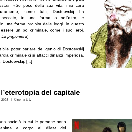
sto». «So poco della sua vita, mia cara
icuramente, come tutti, Dostoevskij ha
l peccato, in una forma o nell’altra, e
in una forma proibita dalle leggi. In questo
essere un po’ criminale, come i suoi eroi.
,
La prigioniera
)
bile poter parlare del genio di Dostoevskij
rola criminale ci si affacci dinanzi imperiosa.
ostoevskij, [...]
ll’eterotopia del capitale
o 2023
· in
Cinema & tv
·
na società in cui le persone sono
 anima e corpo ai diktat del