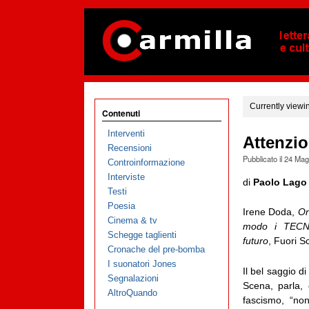
Currently viewi
Contenuti
Interventi
Attenzio
Recensioni
Pubblicato il
24 Mag
Controinformazione
Interviste
di
Paolo Lago
Testi
Poesia
Irene Doda,
On
Cinema & tv
modo i TECNO
Schegge taglienti
futuro
, Fuori S
Cronache del pre-bomba
I suonatori Jones
Il bel saggio d
Segnalazioni
Scena, parla, 
AltroQuando
fascismo, “non