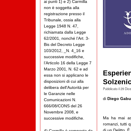
ai punti 1) e 2) Carmilla
non è soggetta alla
registrazione presso il
Tribunale, ossia alla
Legge 1948 N. 47,
richiamata dalla Legge
62/2001, nonché l’Art. 3-
Bis del Decreto Legge
103/2012, _N. 4_16 e
successive modifiche,
l’Articolo 16 della Legge 7
Marzo 2001, N. 62 e ad
Esperien
essa non si applicano le
Solzeni
disposizioni di cui alla
delibera dell'Autorità per
Pubblicato il
29 Dic
le Garanzie nelle
di
Diego Gabut
Comunicazioni N.
666/08/CONS del 26
Novembre 2008, e
Ma ha mai ass
successive modifiche.
romanzi, tutti 
di un Delitto. È
4) Carmilla è composta da