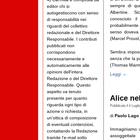
sempre di que
editor chi si
Albertine. S
autogestiscono con senso
conosciuto i
di responsabilità nei
probabilmente 
riguardi del collettivo
senso doveva 
redazionale e del Direttore
(Marcel Proust
Responsabile. I contributi
pubblicati non
Sembra impossi
corrispondono
senza che la pa
necessariamente e
(Thomas Mann, D
automaticamente alle
opinioni dell'intera
Leggi →
Redazione o del Direttore
Responsabile. Questo
aspetto va tenuto
Alice ne
presente per quanto
riguarda ogni tipo di
Pubblicato il
4 Lugli
azione o richiesta, in
di
Paolo Lago
un'ottica di composizione
di eventuali contenziosi,
Immaginiamo u
contattando la Redazione
assoggettate
tramite l'e-mail sotto