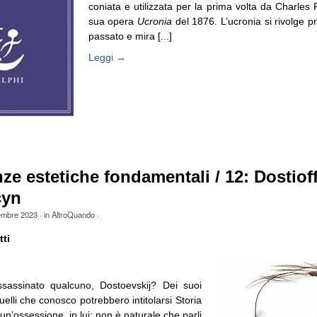
coniata e utilizzata per la prima volta da Charles
sua opera
Ucronia
del 1876. L’ucronia si rivolge p
passato e mira [...]
Leggi →
ze estetiche fondamentali / 12: Dostiof
cyn
embre 2023
· in
AltroQuando
·
ti
assinato qualcuno, Dostoevskij? Dei suoi
quelli che conosco potrebbero intitolarsi Storia
 un’ossessione, in lui; non è naturale che parli