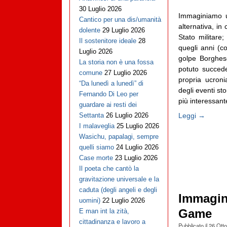
30 Luglio 2026
Immaginiamo u
Cantico per una dis/umanità
alternativa, in
dolente
29 Luglio 2026
Stato militare;
Il sostenitore ideale
28
quegli anni (co
Luglio 2026
golpe Borghes
La storia non è una fossa
potuto succede
comune
27 Luglio 2026
propria ucroni
“Da lunedì a lunedì” di
degli eventi sto
Fernando Di Leo per
più interessante
guardare ai resti dei
Leggi →
Settanta
26 Luglio 2026
I malaveglia
25 Luglio 2026
Wasichu, papalagi, sempre
quelli siamo
24 Luglio 2026
Case morte
23 Luglio 2026
Il poeta che cantò la
gravitazione universale e la
caduta (degli angeli e degli
Immagina
uomini)
22 Luglio 2026
Game
E man int la zità,
cittadinanza e lavoro a
Pubblicato il
26 Ott