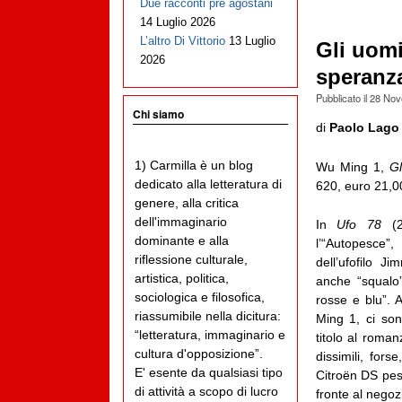
Due racconti pre agostani
14 Luglio 2026
L’altro Di Vittorio
13 Luglio
Gli uomi
2026
speranza
Pubblicato il
28 Nov
Chi siamo
di
Paolo Lago
1) Carmilla è un blog
Wu Ming 1,
Gl
dedicato alla letteratura di
620, euro 21,0
genere, alla critica
dell'immaginario
In
Ufo 78
(2
dominante e alla
l’“Autopesce”
riflessione culturale,
dell’ufofilo J
artistica, politica,
anche “squalo”
sociologica e filosofica,
rosse e blu”. 
riassumibile nella dicitura:
Ming 1, ci son
“letteratura, immaginario e
titolo al roma
cultura d'opposizione”.
dissimili, for
E' esente da qualsiasi tipo
Citroën DS pes
di attività a scopo di lucro
fronte al negozi