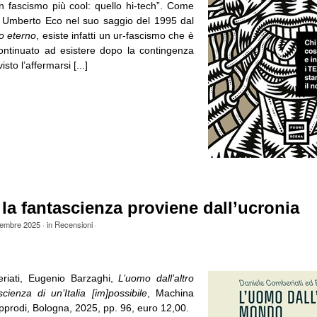
un fascismo più cool: quello hi-tech”. Come
o Umberto Eco nel suo saggio del 1995 dal
mo eterno
, esiste infatti un ur-fascismo che è
continuato ad esistere dopo la contingenza
sto l’affermarsi [...]
a fantascienza proviene dall’ucronia
embre 2025
· in
Recensioni
·
riati, Eugenio Barzaghi,
L’uomo dall’altro
ienza di un’Italia [im]possibile
, Machina
pprodi, Bologna, 2025, pp. 96, euro 12,00.