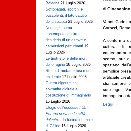
Bologna
21 Luglio 2026
di
Gioacchino
Sottopagati, sporchi e
puzzolenti: il lato cattivo
Vanni Codelu
della società
21 Luglio 2026
Carocci, Roma 
Nostalgie horror
contemporanee tra
desiderio di un altrove e
A conferma de
riemersioni perturbanti
19
cultura di m
Luglio 2026
contemporaneo
Le tristi storie delle morti
scorso, pur al
delle regine
18 Luglio 2026
spaziano dall’
Storie di metamorfosi e di
semplice presa 
epidemie
17 Luglio 2026
artificiale cre
Guerra algoritmica,
stia sempre p
sovranità digitale e
sociologo V
costruzione di immaginario
immaginario da 
16 Luglio 2026
Leggi →
Elogio dell’eccesso / 11 –
Per me si va ne la città
dolente…
la fucina infernale
di Cèline
15 Luglio 2026