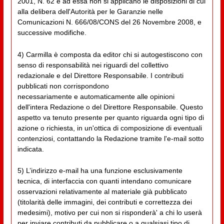
2001, N. 62 e ad essa non si applicano le disposizioni di cui
alla delibera dell'Autorità per le Garanzie nelle
Comunicazioni N. 666/08/CONS del 26 Novembre 2008, e
successive modifiche.
4) Carmilla è composta da editor chi si autogestiscono con
senso di responsabilità nei riguardi del collettivo
redazionale e del Direttore Responsabile. I contributi
pubblicati non corrispondono
necessariamente e automaticamente alle opinioni
dell'intera Redazione o del Direttore Responsabile. Questo
aspetto va tenuto presente per quanto riguarda ogni tipo di
azione o richiesta, in un'ottica di composizione di eventuali
contenziosi, contattando la Redazione tramite l'e-mail sotto
indicata.
5) L’indirizzo e-mail ha una funzione esclusivamente
tecnica, di interfaccia con quanti intendano comunicare
osservazioni relativamente al materiale già pubblicato
(titolarità delle immagini, dei contributi e correttezza dei
medesimi), motivo per cui non si risponderà' a chi lo userà
per inviare contributi da pubblicare o a qualsiasi tipo di