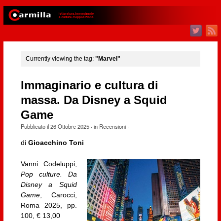
Currently viewing the tag:
"Marvel"
Immaginario e cultura di
massa. Da Disney a Squid
Game
Pubblicato il
26 Ottobre 2025
· in
Recensioni
·
di
Gioacchino Toni
Vanni Codeluppi,
Pop culture. Da
Disney a Squid
Game
, Carocci,
Roma 2025, pp.
100, € 13,00