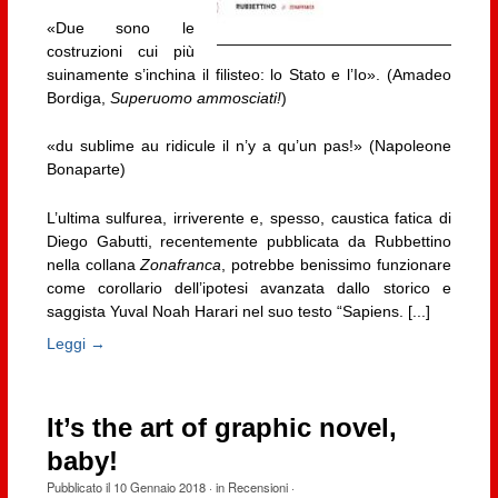
«Due sono le
costruzioni cui più
suinamente s’inchina il filisteo: lo Stato e l’Io». (Amadeo
Bordiga,
Superuomo ammosciati!
)
«du sublime au ridicule il n’y a qu’un pas!» (Napoleone
Bonaparte)
L’ultima sulfurea, irriverente e, spesso, caustica fatica di
Diego Gabutti, recentemente pubblicata da Rubbettino
nella collana
Zonafranca
, potrebbe benissimo funzionare
come corollario dell’ipotesi avanzata dallo storico e
saggista Yuval Noah Harari nel suo testo “Sapiens. [...]
Leggi →
It’s the art of graphic novel,
baby!
Pubblicato il
10 Gennaio 2018
· in
Recensioni
·