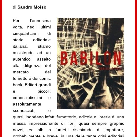
di
Sandro Moiso
Per l’ennesima
volta, negli ultimi
cinquant’anni di
storia editoriale
italiana, stiamo
assistendo ad un
autentico assalto
alla diligenza del
mercato del
fumetto e dei comic
book. Editori grandi
e piccoli,
conosciutissimi e
assolutamente
sconosciuti, o
quasi, inondano infatti fumetterie, edicole e librerie di una
massa impressionante di libri, quasi sempre graphic
novel, ed albi a fumetti rischiando di impattare,
probabilmente a breve, in una delle tante crisi editoriali