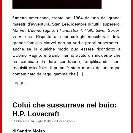
fumetto americano, creato nel 1964 da uno dei grandi
maestri d’avventura, Stan Lee, ideatore di tutti i supereroi
Marvel,
L’uomo ragno
,
I Fantastici 4
,
Hulk
,
Silver Surfer
,
Thor
, ecc. Rispetto ai suoi colleghi mascherati della
grande famiglia Marvel non ha veri e propri superpoteri,
anche se in qualche modo può essere ricondotto a
L’Uomo Ragno: entrambi hanno avuto un incidente che
ha cambiato la loro condizione, amplificando certi
requisiti psicofisici: il primo è stato morso da un ragno
contaminato da raggi gamma che [...]
Leggi →
Colui che sussurrava nel buio:
H.P. Lovecraft
Pubblicato il
14 Luglio 2016
· in
Recensioni
·
di
Sandro Moiso