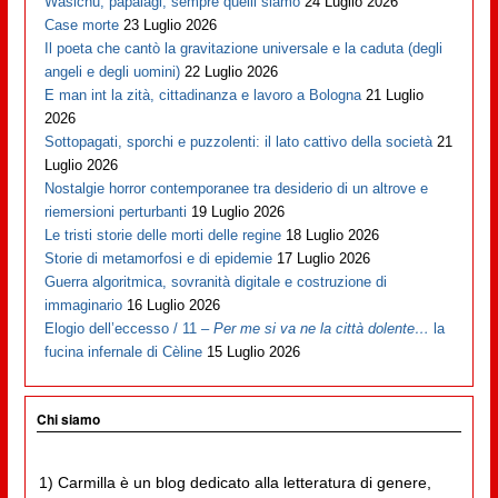
Wasichu, papalagi, sempre quelli siamo
24 Luglio 2026
Case morte
23 Luglio 2026
Il poeta che cantò la gravitazione universale e la caduta (degli
angeli e degli uomini)
22 Luglio 2026
E man int la zità, cittadinanza e lavoro a Bologna
21 Luglio
2026
Sottopagati, sporchi e puzzolenti: il lato cattivo della società
21
Luglio 2026
Nostalgie horror contemporanee tra desiderio di un altrove e
riemersioni perturbanti
19 Luglio 2026
Le tristi storie delle morti delle regine
18 Luglio 2026
Storie di metamorfosi e di epidemie
17 Luglio 2026
Guerra algoritmica, sovranità digitale e costruzione di
immaginario
16 Luglio 2026
Elogio dell’eccesso / 11 –
Per me si va ne la città dolente…
la
fucina infernale di Cèline
15 Luglio 2026
Chi siamo
1) Carmilla è un blog dedicato alla letteratura di genere,