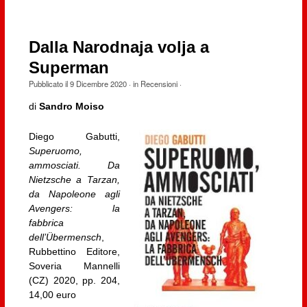
Dalla Narodnaja volja a
Superman
Pubblicato il
9 Dicembre 2020
· in
Recensioni
·
di
Sandro Moiso
Diego Gabutti,
Superuomo,
ammosciati. Da
Nietzsche a Tarzan,
da Napoleone agli
Avengers: la
fabbrica
dell’Übermensch
,
Rubbettino Editore,
Soveria Mannelli
(CZ) 2020, pp. 204,
14,00 euro