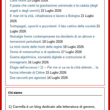
Case morte
23 Luglio 2026
Il poeta che cantò la gravitazione universale e la caduta (degli
angeli e degli uomini)
22 Luglio 2026
E man int la zità, cittadinanza e lavoro a Bologna
21 Luglio
2026
Sottopagati, sporchi e puzzolenti: il lato cattivo della società
21
Luglio 2026
Nostalgie horror contemporanee tra desiderio di un altrove e
riemersioni perturbanti
19 Luglio 2026
Le tristi storie delle morti delle regine
18 Luglio 2026
Storie di metamorfosi e di epidemie
17 Luglio 2026
Guerra algoritmica, sovranità digitale e costruzione di
immaginario
16 Luglio 2026
Elogio dell’eccesso / 11 –
Per me si va ne la città dolente…
la
fucina infernale di Cèline
15 Luglio 2026
Due racconti pre agostani
14 Luglio 2026
Chi siamo
1) Carmilla è un blog dedicato alla letteratura di genere,