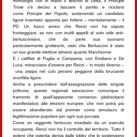
monologhi con in mano il teschio di Letta, il
Principe
Triste
s’è deciso a lasciare il partito e riciclarsi
come
Principe del Popolo,
sostenendo un candidato
ligure inventato apposta per fottere – meritatamente – il
PD. Un
fuoco
amico
che Renzi non ha saputo
fronteggiare, se non con inutili appelli al
voto utile
anti-
berlusconiano, che da parte sua suonano
particolarmente grotteschi, visto che Berlusconi è stato
un suo
grande elettore
almeno quanto Marchionne.
E i califfati di Puglia e Campania, con Emiliano e De
Luca, minacciano d’essere per Renzi – in modo diverso –
una zeppa nel culo persino peggiore della bruciante
sconfitta ligure.
Anche a prescindere dall’assegnazione delle singole
poltrone, queste regionali sanciscono comunque il
tramonto di quell’apparente consenso plebiscitario
manifestatosi alle elezioni europee, che non potrà più
essere sbandierato dal premier come simulacro di
legittimazione popolare per ogni sua porcata.
Come un reggente fantoccio insediato da un esercito
occupante, Renzi non ha il controllo del territorio. Tutto il
potere che ostenta deriva dalle lobby che lo sostengono