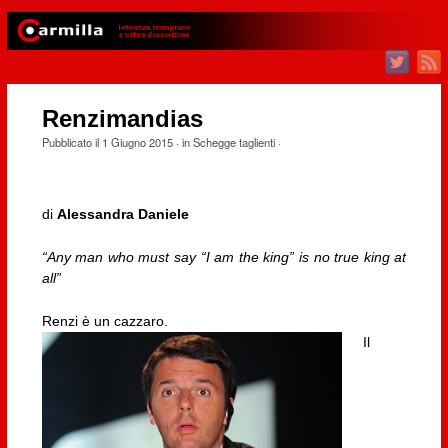
Renzimandias
Pubblicato il
1 Giugno 2015
· in
Schegge taglienti
·
di
Alessandra Daniele
“Any man who must say “I am the king” is no true king at
all”
Renzi è un cazzaro.
Il