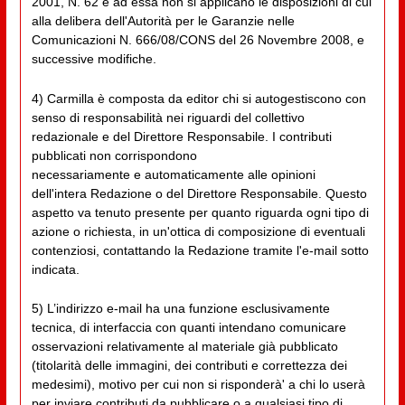
2001, N. 62 e ad essa non si applicano le disposizioni di cui
alla delibera dell'Autorità per le Garanzie nelle
Comunicazioni N. 666/08/CONS del 26 Novembre 2008, e
successive modifiche.
4) Carmilla è composta da editor chi si autogestiscono con
senso di responsabilità nei riguardi del collettivo
redazionale e del Direttore Responsabile. I contributi
pubblicati non corrispondono
necessariamente e automaticamente alle opinioni
dell'intera Redazione o del Direttore Responsabile. Questo
aspetto va tenuto presente per quanto riguarda ogni tipo di
azione o richiesta, in un'ottica di composizione di eventuali
contenziosi, contattando la Redazione tramite l'e-mail sotto
indicata.
5) L’indirizzo e-mail ha una funzione esclusivamente
tecnica, di interfaccia con quanti intendano comunicare
osservazioni relativamente al materiale già pubblicato
(titolarità delle immagini, dei contributi e correttezza dei
medesimi), motivo per cui non si risponderà' a chi lo userà
per inviare contributi da pubblicare o a qualsiasi tipo di