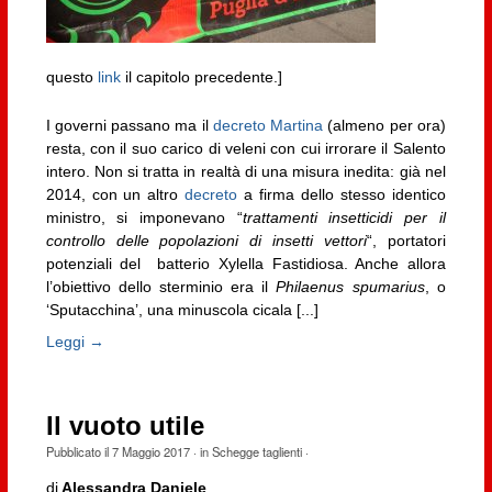
questo
link
il capitolo precedente.]
I governi passano ma il
decreto Martina
(almeno per ora)
resta, con il suo carico di veleni con cui irrorare il Salento
intero. Non si tratta in realtà di una misura inedita: già nel
2014, con un altro
decreto
a firma dello stesso identico
ministro, si imponevano “
trattamenti insetticidi per il
controllo delle popolazioni di insetti vettori
“, portatori
potenziali del batterio Xylella Fastidiosa. Anche allora
l’obiettivo dello sterminio era il
Philaenus spumarius
, o
‘Sputacchina’, una minuscola cicala [...]
Leggi →
Il vuoto utile
Pubblicato il
7 Maggio 2017
· in
Schegge taglienti
·
di
Alessandra Daniele