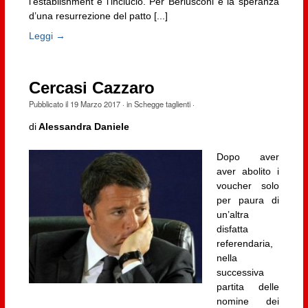
l’establishment e l’inciucio. Per Berlusconi è la speranza
d’una resurrezione del patto [...]
Leggi →
Cercasi Cazzaro
Pubblicato il
19 Marzo 2017
· in
Schegge taglienti
·
di
Alessandra Daniele
Dopo aver
aver abolito i
voucher solo
per paura di
un’altra
disfatta
referendaria,
nella
successiva
partita delle
nomine dei