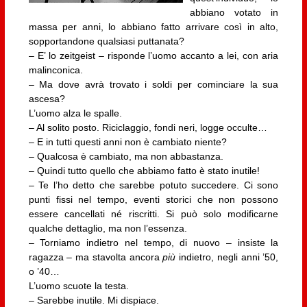
abbiano votato in
massa per anni, lo abbiano fatto arrivare così in alto,
sopportandone qualsiasi puttanata?
– E’ lo zeitgeist – risponde l’uomo accanto a lei, con aria
malinconica.
– Ma dove avrà trovato i soldi per cominciare la sua
ascesa?
L’uomo alza le spalle.
– Al solito posto. Riciclaggio, fondi neri, logge occulte…
– E in tutti questi anni non è cambiato niente?
– Qualcosa è cambiato, ma non abbastanza.
– Quindi tutto quello che abbiamo fatto è stato inutile!
– Te l’ho detto che sarebbe potuto succedere. Ci sono
punti fissi nel tempo, eventi storici che non possono
essere cancellati né riscritti. Si può solo modificarne
qualche dettaglio, ma non l’essenza.
– Torniamo indietro nel tempo, di nuovo – insiste la
ragazza – ma stavolta ancora
più
indietro, negli anni ’50,
o ’40…
L’uomo scuote la testa.
– Sarebbe inutile. Mi dispiace.