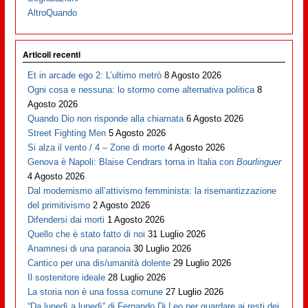
AltroQuando
Articoli recenti
Et in arcade ego 2: L’ultimo metrò
8 Agosto 2026
Ogni cosa e nessuna: lo stormo come alternativa politica
8
Agosto 2026
Quando Dio non risponde alla chiamata
6 Agosto 2026
Street Fighting Men
5 Agosto 2026
Si alza il vento / 4 – Zone di morte
4 Agosto 2026
Genova è Napoli: Blaise Cendrars torna in Italia con
Bourlinguer
4 Agosto 2026
Dal modernismo all’attivismo femminista: la risemantizzazione
del primitivismo
2 Agosto 2026
Difendersi dai morti
1 Agosto 2026
Quello che è stato fatto di noi
31 Luglio 2026
Anamnesi di una paranoia
30 Luglio 2026
Cantico per una dis/umanità dolente
29 Luglio 2026
Il sostenitore ideale
28 Luglio 2026
La storia non è una fossa comune
27 Luglio 2026
“Da lunedì a lunedì” di Fernando Di Leo per guardare ai resti dei