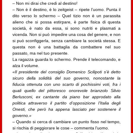
– Non mi dirai che credi al destino!
– Non è il destino, è lo zeitgeist – ripete l’uomo. Punta il
dito verso lo schermo – Quel tizio non è un parassita
alieno che si possa estirpare, è parte fisica di questa
società, è nato da essa, si sono nutriti e plasmati a
vicenda. Non si può impedire una cosa del genere, e non
si può sconfiggerla, senza cambiare la società stessa. E
questa non è una battaglia da combattere nel suo
passato, ma nel tuo presente.
La ragazza guarda lo schermo. Prende il telecomando, e
alza il volume.
«Il presidente del consiglio Domenico Scilipoti s’è detto
sicuro della solidità del suo governo, nonostante la
fiducia ottenuta con uno scarto di pochissimi voti, fra i
quali quello del pittoresco onorevole brianzolo Silvio
Berlusconi, ex cantante da piano bar approdato alla
politica attraverso il partito d’opposizione l’Italia degli
Onesti, che però ha appena lasciato per sostenere il
governo.»
– Quando si cerca di cambiare un punto fisso nel tempo,
si rischia di peggiorare le cose – commenta l’uomo.