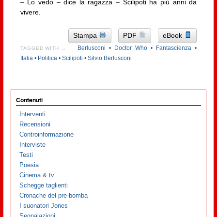
– Lo vedo – dice la ragazza – Scilipoti ha più anni da
vivere.
Stampa
PDF
eBook
Berlusconi
•
Doctor Who
•
Fantascienza
•
TAGGED WITH →
Italia
•
Politica
•
Scilipoti
•
Silvio Berlusconi
Contenuti
Interventi
Recensioni
Controinformazione
Interviste
Testi
Poesia
Cinema & tv
Schegge taglienti
Cronache del pre-bomba
I suonatori Jones
Segnalazioni