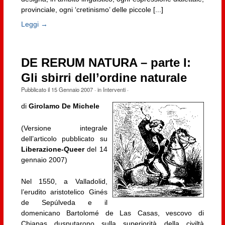
provinciale, ogni ‘cretinismo’ delle piccole [...]
Leggi →
DE RERUM NATURA – parte I:
Gli sbirri dell’ordine naturale
Pubblicato il
15 Gennaio 2007
· in
Interventi
·
di
Girolamo De Michele
(Versione integrale
dell’articolo pubblicato su
Liberazione-Queer
del 14
gennaio 2007)
Nel 1550, a Valladolid,
l’erudito aristotelico Ginés
de Sepúlveda e il
domenicano Bartolomé de Las Casas, vescovo di
Chiapas dusputarono sulla superiorità della civiltà