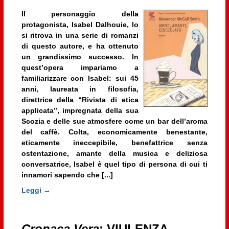
Il personaggio della
protagonista, Isabel Dalhouie, lo
si ritrova in una serie di romanzi
di questo autore, e ha ottenuto
un grandissimo successo. In
quest’opera impariamo a
familiarizzare con Isabel: sui 45
anni, laureata in filosofia,
direttrice della “Rivista di etica
applicata”, impregnata della sua
Scozia e delle sue atmosfere come un bar dell’aroma
del caffè. Colta, economicamente benestante,
eticamente ineccepibile, benefattrice senza
ostentazione, amante della musica e deliziosa
conversatrice, Isabel è quel tipo di persona di cui ti
innamori sapendo che [...]
Leggi →