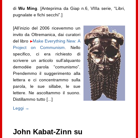
di
Wu Ming
. [Anteprima da Giap n.6, VIIIa serie, “Libri,
pugnalate e fichi secchi”.]
[All’inizio del 2006 ricevemmo un
invito da Oltremanica, dai curatori
del libro
Make Everything New: A
Project on Communism
. Nello
specifico, ci era richiesto di
scrivere un articolo sull’alquanto
demodée parola “comunismo”.
Prendemmo il suggerimento alla
lettera e ci concentrammo sulla
parola, le sue sillabe, le sue
lettere. Ne ascoltammo il suono.
Distillammo tutto [...]
Leggi →
John Kabat-Zinn su