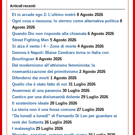
Articoli recenti
Et in arcade ego 2: L’ultimo metrò
8 Agosto 2026
Ogni cosa e nessuna: lo stormo come alternativa politica
8
Agosto 2026
Quando Dio non risponde alla chiamata
6 Agosto 2026
Street Fighting Men
5 Agosto 2026
Si alza il vento / 4 – Zone di morte
4 Agosto 2026
Genova è Napoli: Blaise Cendrars torna in Italia con
Bourlinguer
4 Agosto 2026
Dal modernismo all’attivismo femminista: la
risemantizzazione del primitivismo
2 Agosto 2026
Difendersi dai morti
1 Agosto 2026
Quello che è stato fatto di noi
31 Luglio 2026
Anamnesi di una paranoia
30 Luglio 2026
Cantico per una dis/umanità dolente
29 Luglio 2026
Il sostenitore ideale
28 Luglio 2026
La storia non è una fossa comune
27 Luglio 2026
“Da lunedì a lunedì” di Fernando Di Leo per guardare ai
resti dei Settanta
26 Luglio 2026
I malaveglia
25 Luglio 2026
Wasichu, papalagi, sempre quelli siamo
24 Luglio 2026