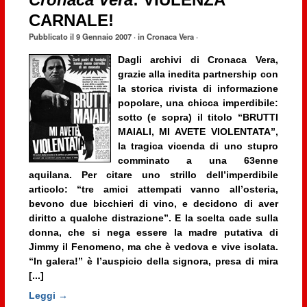
Cronaca Vera
: VIULENZA
CARNALE!
Pubblicato il
9 Gennaio 2007
· in
Cronaca Vera
·
Dagli archivi di Cronaca Vera,
grazie alla inedita partnership con
la storica rivista di informazione
popolare, una chicca imperdibile:
sotto (e sopra) il titolo “BRUTTI
MAIALI, MI AVETE VIOLENTATA”,
la tragica vicenda di uno stupro
comminato a una 63enne
aquilana. Per citare uno strillo dell’imperdibile
articolo: “tre amici attempati vanno all’osteria,
bevono due bicchieri di vino, e decidono di aver
diritto a qualche distrazione”. E la scelta cade sulla
donna, che si nega essere la madre putativa di
Jimmy il Fenomeno, ma che è vedova e vive isolata.
“In galera!” è l’auspicio della signora, presa di mira
[...]
Leggi →