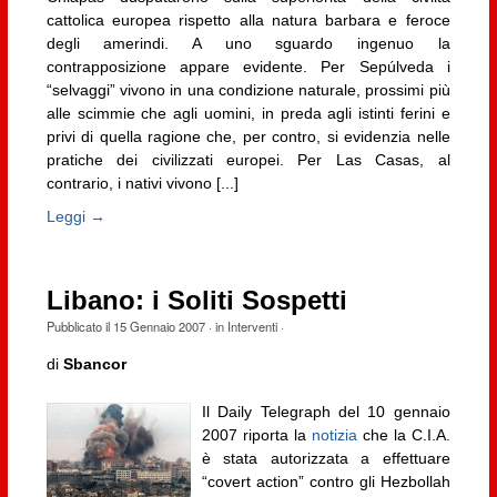
cattolica europea rispetto alla natura barbara e feroce
degli amerindi. A uno sguardo ingenuo la
contrapposizione appare evidente. Per Sepúlveda i
“selvaggi” vivono in una condizione naturale, prossimi più
alle scimmie che agli uomini, in preda agli istinti ferini e
privi di quella ragione che, per contro, si evidenzia nelle
pratiche dei civilizzati europei. Per Las Casas, al
contrario, i nativi vivono [...]
Leggi →
Libano: i Soliti Sospetti
Pubblicato il
15 Gennaio 2007
· in
Interventi
·
di
Sbancor
Il Daily Telegraph del 10 gennaio
2007 riporta la
notizia
che la C.I.A.
è stata autorizzata a effettuare
“covert action” contro gli Hezbollah