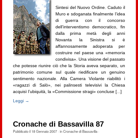
Sintesi del Nuovo Ordine. Caduto il
Muro e sdoganata finalmente l’idea
di guerra con il concorso
dell’interventismo democratico, fin
dalla prima metà degli anni
Novanta la Sinistra si è
affannosamente adoperata per
costruire nel paese una «memoria
condivisa». Una visione del passato
che potesse riunire ciò che la Storia aveva separato, un
patrimonio comune sul quale riedificare un genuino
sentimento nazionale. Alla Camera Violante riabilitò i
«ragazzi di Salò», nei palinsesti televisivi la Chiesa
acquisì l’ubiquità, la «Commissione stragi» concluse [...]
Leggi →
Cronache di Bassavilla 87
Pubblicato il
18 Gennaio 2007
· in
Cronache di Bassavilla
·