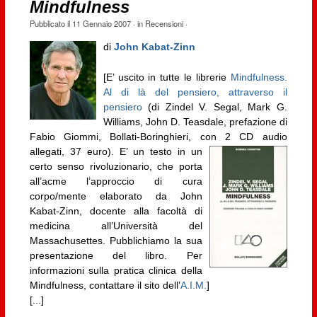
Mindfulness
Pubblicato il
11 Gennaio 2007
· in
Recensioni
·
di
John Kabat-Zinn
[E’ uscito in tutte le librerie
Mindfulness.
Al di là del pensiero, attraverso il
pensiero
(di Zindel V. Segal, Mark G.
Williams, John D. Teasdale, prefazione di
Fabio Giommi, Bollati-Boringhieri, con 2 CD audio
allegati, 37 euro).
E’ un testo in un
certo senso rivoluzionario, che porta
all’acme l’approccio di cura
corpo/mente elaborato da John
Kabat-Zinn, docente alla facoltà di
medicina all’Università del
Massachusettes. Pubblichiamo la sua
presentazione del libro. Per
informazioni sulla pratica clinica della
Mindfulness, contattare il sito dell’
A.I.M.
]
[...]