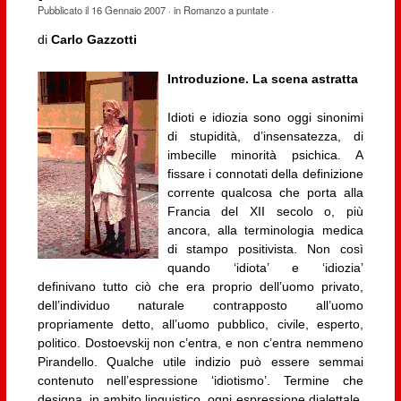
Pubblicato il
16 Gennaio 2007
· in
Romanzo a puntate
·
di
Carlo Gazzotti
Introduzione. La scena astratta
Idioti e idiozia sono oggi sinonimi
di stupidità, d’insensatezza, di
imbecille minorità psichica. A
fissare i connotati della definizione
corrente qualcosa che porta alla
Francia del XII secolo o, più
ancora, alla terminologia medica
di stampo positivista. Non così
quando ‘idiota’ e ‘idiozia’
definivano tutto ciò che era proprio dell’uomo privato,
dell’individuo naturale contrapposto all’uomo
propriamente detto, all’uomo pubblico, civile, esperto,
politico. Dostoevskij non c’entra, e non c’entra nemmeno
Pirandello. Qualche utile indizio può essere semmai
contenuto nell’espressione ‘idiotismo’. Termine che
designa, in ambito linguistico, ogni espressione dialettale,