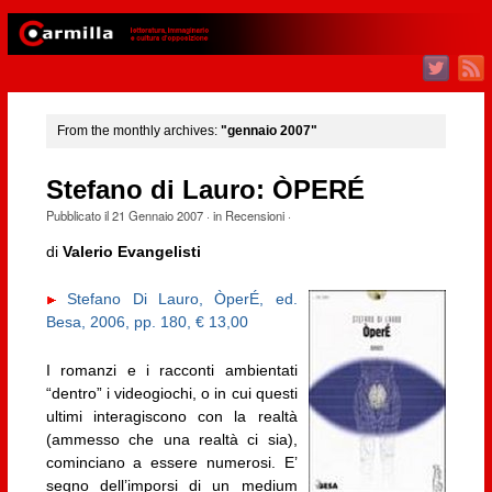
From the monthly archives:
"gennaio 2007"
Stefano di Lauro: ÒPERÉ
Pubblicato il
21 Gennaio 2007
· in
Recensioni
·
di
Valerio Evangelisti
Stefano Di Lauro, ÒperÉ, ed.
Besa, 2006, pp. 180, € 13,00
I romanzi e i racconti ambientati
“dentro” i videogiochi, o in cui questi
ultimi interagiscono con la realtà
(ammesso che una realtà ci sia),
cominciano a essere numerosi. E’
segno dell’imporsi di un medium