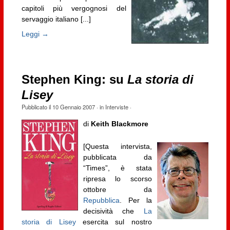
capitoli più vergognosi del
servaggio italiano [...]
Leggi →
Stephen King: su
La storia di
Lisey
Pubblicato il
10 Gennaio 2007
· in
Interviste
·
di
Keith Blackmore
[Questa intervista,
pubblicata da
“Times”, è stata
ripresa lo scorso
ottobre da
Repubblica
. Per la
decisività che
La
storia di Lisey
esercita sul nostro