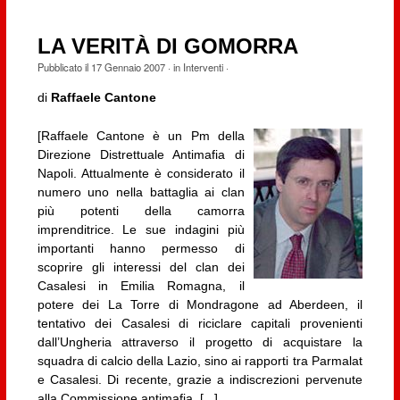
LA VERITÀ DI GOMORRA
Pubblicato il
17 Gennaio 2007
· in
Interventi
·
di
Raffaele Cantone
[Raffaele Cantone è un Pm della
Direzione Distrettuale Antimafia di
Napoli. Attualmente è considerato il
numero uno nella battaglia ai clan
più potenti della camorra
imprenditrice. Le sue indagini più
importanti hanno permesso di
scoprire gli interessi del clan dei
Casalesi in Emilia Romagna, il
potere dei La Torre di Mondragone ad Aberdeen, il
tentativo dei Casalesi di riciclare capitali provenienti
dall’Ungheria attraverso il progetto di acquistare la
squadra di calcio della Lazio, sino ai rapporti tra Parmalat
e Casalesi. Di recente, grazie a indiscrezioni pervenute
alla Commissione antimafia, [...]