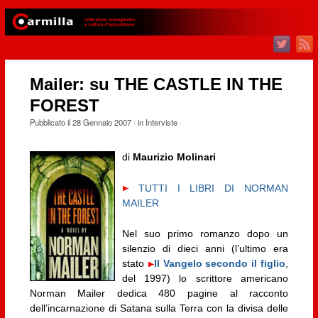
Mailer: su THE CASTLE IN THE
FOREST
Pubblicato il
28 Gennaio 2007
· in
Interviste
·
di
Maurizio Molinari
TUTTI I LIBRI DI NORMAN
MAILER
Nel suo primo romanzo dopo un
silenzio di dieci anni (l’ultimo era
stato
Il Vangelo secondo il figlio
,
del 1997) lo scrittore americano
Norman Mailer dedica 480 pagine al racconto
dell’incarnazione di Satana sulla Terra con la divisa delle