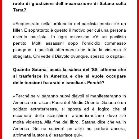
ruolo di giustiziere dell’incarnazione di Satana sulla
Terra?
«Sequestrato nella profondità del pacifista medio c’è un
killer. E soprattutto è questo il motivo per cui una persona
diventa pacifista. In ogni assassino c’è un pacifista
pentito. Molti assassini dopo l’omicidio commesso
piangono, i pacifisti affermano che tutta la violenza è
sbagliata. Chi vede il Diavolo ovunque, spesso lo ospita».
Quando Satana lascia la salma dell’SS, afferma che
si trasferisce in America e che si vuole occupare
delle tensioni fra arabi e israeliani. Perché?
«Perché se vi saranno nuovi diavoli si manifesteranno in
America o in alcuni Paesi del Medio Oriente. Satana è un
soldato extraterrestre, si sposta ed è logico che si
occuperà dello scacchiere arabo-israeliano dove c’è
molta violenza. Alla fine del libro, Satana dice che va in
America. Se ne scriverò un altro ne parlerò ancora,
altrimenti la storia di esaurisce qui».