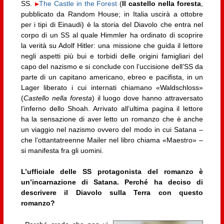
SS.
The Castle in the Forest
(
Il castello nella foresta
,
pubblicato da Random House; in Italia uscirà a ottobre
per i tipi di Einaudi) è la storia del Diavolo che entra nel
corpo di un SS al quale Himmler ha ordinato di scoprire
la verità su Adolf Hitler: una missione che guida il lettore
negli aspetti più bui e torbidi delle origini famigliari del
capo del nazismo e si conclude con l’uccisione dell’SS da
parte di un capitano americano, ebreo e pacifista, in un
Lager liberato i cui internati chiamano «Waldschloss»
(
Castello nella foresta
) il luogo dove hanno attraversato
l’inferno dello Shoah. Arrivato all’ultima pagina il lettore
ha la sensazione di aver letto un romanzo che è anche
un viaggio nel nazismo ovvero del modo in cui Satana –
che l’ottantatreenne Mailer nel libro chiama «Maestro» –
si manifesta fra gli uomini.
L’ufficiale delle SS protagonista del romanzo è
un’incarnazione di Satana. Perché ha deciso di
descrivere il Diavolo sulla Terra con questo
romanzo?