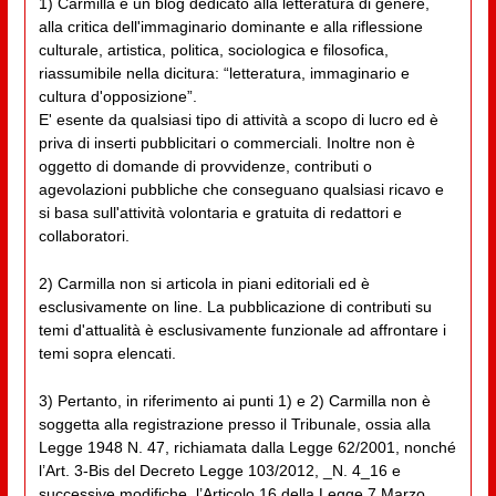
1) Carmilla è un blog dedicato alla letteratura di genere,
alla critica dell'immaginario dominante e alla riflessione
culturale, artistica, politica, sociologica e filosofica,
riassumibile nella dicitura: “letteratura, immaginario e
cultura d'opposizione”.
E' esente da qualsiasi tipo di attività a scopo di lucro ed è
priva di inserti pubblicitari o commerciali. Inoltre non è
oggetto di domande di provvidenze, contributi o
agevolazioni pubbliche che conseguano qualsiasi ricavo e
si basa sull'attività volontaria e gratuita di redattori e
collaboratori.
2) Carmilla non si articola in piani editoriali ed è
esclusivamente on line. La pubblicazione di contributi su
temi d'attualità è esclusivamente funzionale ad affrontare i
temi sopra elencati.
3) Pertanto, in riferimento ai punti 1) e 2) Carmilla non è
soggetta alla registrazione presso il Tribunale, ossia alla
Legge 1948 N. 47, richiamata dalla Legge 62/2001, nonché
l’Art. 3-Bis del Decreto Legge 103/2012, _N. 4_16 e
successive modifiche, l’Articolo 16 della Legge 7 Marzo