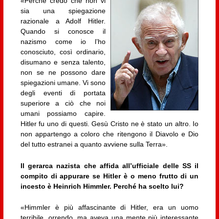
«Perché credo che non vi
sia una spiegazione
razionale a Adolf Hitler.
Quando si conosce il
nazismo come io l’ho
conosciuto, così ordinario,
disumano e senza talento,
non se ne possono dare
spiegazioni umane. Vi sono
degli eventi di portata
superiore a ciò che noi
umani possiamo capire.
Hitler fu uno di questi. Gesù Cristo ne è stato un altro. Io
non appartengo a coloro che ritengono il Diavolo e Dio
del tutto estranei a quanto avviene sulla Terra».
Il gerarca nazista che affida all’ufficiale delle SS il
compito di appurare se Hitler è o meno frutto di un
incesto è Heinrich Himmler. Perché ha scelto lui?
«Himmler è più affascinante di Hitler, era un uomo
terribile, orrendo, ma aveva una mente più interessante