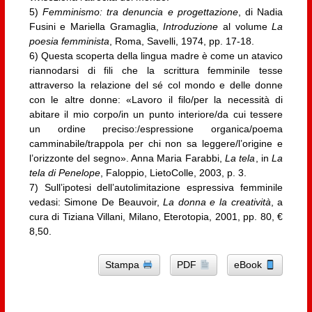
5)
Femminismo: tra denuncia e progettazione
, di Nadia
Fusini e Mariella Gramaglia,
Introduzione
al volume
La
poesia femminista
, Roma, Savelli, 1974, pp. 17-18.
6) Questa scoperta della lingua madre è come un atavico
riannodarsi di fili che la scrittura femminile tesse
attraverso la relazione del sé col mondo e delle donne
con le altre donne: «Lavoro il filo/per la necessità di
abitare il mio corpo/in un punto interiore/da cui tessere
un ordine preciso:/espressione organica/poema
camminabile/trappola per chi non sa leggere/l’origine e
l’orizzonte del segno». Anna Maria Farabbi,
La tela
, in
La
tela di Penelope
, Faloppio, LietoColle, 2003, p. 3.
7) Sull’ipotesi dell’autolimitazione espressiva femminile
vedasi: Simone De Beauvoir,
La donna e la creatività
, a
cura di Tiziana Villani, Milano, Eterotopia, 2001, pp. 80, €
8,50.
Stampa
PDF
eBook