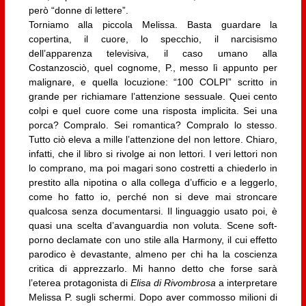
però “donne di lettere”.
Torniamo alla piccola Melissa. Basta guardare la
copertina, il cuore, lo specchio, il narcisismo
dell’apparenza televisiva, il caso umano alla
Costanzosciò, quel cognome, P., messo lì appunto per
malignare, e quella locuzione: “100 COLPI” scritto in
grande per richiamare l’attenzione sessuale. Quei cento
colpi e quel cuore come una risposta implicita. Sei una
porca? Compralo. Sei romantica? Compralo lo stesso.
Tutto ciò eleva a mille l’attenzione del non lettore. Chiaro,
infatti, che il libro si rivolge ai non lettori. I veri lettori non
lo comprano, ma poi magari sono costretti a chiederlo in
prestito alla nipotina o alla collega d’ufficio e a leggerlo,
come ho fatto io, perché non si deve mai stroncare
qualcosa senza documentarsi. Il linguaggio usato poi, è
quasi una scelta d’avanguardia non voluta. Scene soft-
porno declamate con uno stile alla Harmony, il cui effetto
parodico è devastante, almeno per chi ha la coscienza
critica di apprezzarlo. Mi hanno detto che forse sarà
l’eterea protagonista di
Elisa di Rivombrosa
a interpretare
Melissa P. sugli schermi. Dopo aver commosso milioni di