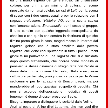
da una mano esperta del genere rosa. Un chiarissimo
collage, per chi ha un minimo di cultura, di scene
ripescate da romanzi celebri.
Le età di Lulù
per la scena
di sesso con i due omosessuali e per la relazione con il
ragazzo-professore, l’
Histoire d’O
, per la scena sadica
con l’amante adulto,
Emmanuelle
, per il sesso di gruppo.
Il tutto condito con qualche leggenda metropolitana da
chat line e con quella che sembra la riscrittura di qualche
filmino porno girato in casa, magari messo in internet dal
ragazzo geloso che è stato smollato dalla povera
ragazza, che viene così sputtanata in tutto il paese. Pochi
giorni fa mi parlavano di una ragazza che si è suicidata
dopo questo trattamento, che ricorda come modalità di
pensiero la stessa dinamica di sfregio fatta con l’acido ai
danni delle donne indiane. Del resto, l’Italia è un paese
cattolico e perbenista, pruriginoso: va pazzo per le Veline
sedicenni e per le ragazzine di Boncompagni, ma poi
manderebbe al rogo qualsiasi sospetto di pedofilia. Chi
non si accorge dell’operazione mediatica di questi
fenomeni è degno di esser preso per il culo.
Bisogna imparare a distinguere le scrittrici dalle Veline.
Anzi, al posto di Veline direi Letterine, che non vuol dire