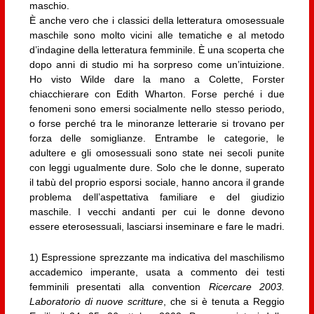
maschio.
È anche vero che i classici della letteratura omosessuale
maschile sono molto vicini alle tematiche e al metodo
d’indagine della letteratura femminile. È una scoperta che
dopo anni di studio mi ha sorpreso come un’intuizione.
Ho visto Wilde dare la mano a Colette, Forster
chiacchierare con Edith Wharton. Forse perché i due
fenomeni sono emersi socialmente nello stesso periodo,
o forse perché tra le minoranze letterarie si trovano per
forza delle somiglianze. Entrambe le categorie, le
adultere e gli omosessuali sono state nei secoli punite
con leggi ugualmente dure. Solo che le donne, superato
il tabù del proprio esporsi sociale, hanno ancora il grande
problema dell’aspettativa familiare e del giudizio
maschile. I vecchi andanti per cui le donne devono
essere eterosessuali, lasciarsi inseminare e fare le madri.
1) Espressione sprezzante ma indicativa del maschilismo
accademico imperante, usata a commento dei testi
femminili presentati alla convention
Ricercare 2003.
Laboratorio di nuove scritture
, che si è tenuta a Reggio