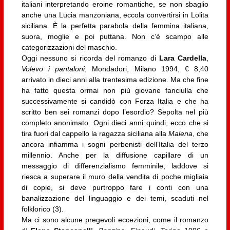
italiani interpretando eroine romantiche, se non sbaglio
anche una Lucia manzoniana, eccola convertirsi in Lolita
siciliana. È la perfetta parabola della femmina italiana,
suora, moglie e poi puttana. Non c’è scampo alle
categorizzazioni del maschio.
Oggi nessuno si ricorda del romanzo di
Lara Cardella
,
Volevo i pantaloni
, Mondadori, Milano 1994, € 8,40
arrivato in dieci anni alla trentesima edizione. Ma che fine
ha fatto questa ormai non più giovane fanciulla che
successivamente si candidò con Forza Italia e che ha
scritto ben sei romanzi dopo l’esordio? Sepolta nel più
completo anonimato. Ogni dieci anni quindi, ecco che si
tira fuori dal cappello la ragazza siciliana alla
Malena
, che
ancora infiamma i sogni perbenisti dell’Italia del terzo
millennio. Anche per la diffusione capillare di un
messaggio di differenzialismo femminile, laddove si
riesca a superare il muro della vendita di poche migliaia
di copie, si deve purtroppo fare i conti con una
banalizzazione del linguaggio e dei temi, scaduti nel
folklorico (3).
Ma ci sono alcune pregevoli eccezioni, come il romanzo