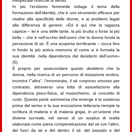
inesplorate ricerche di senso.
In più l’erotismo femminile indaga il tema della
formazione dell’identità, che è uno strumento efficace per
risalire alla specificità delle donne, e ai problemi legati
alla differenza di genere: «Ed è qui che la ragazza
capisce – lei è una delle tante, la più brutta o forse la più
bella – che è nell’occhio dell’uomo che la donna fonda la
percezione di sé. È una scoperta terrificante – tocca fino
in fondo la più antica memoria di come si è formata la
sua identità: nella dipendenza dal desiderio dell’uomo»
(5).
È proprio per assecondare questo desiderio che la
donna, nella ricerca di un percorso di iniziazione erotica,
incontra l’“altra”, l’innominata, il sé corporeo smosso per
contrasto, attraverso una lotta di assuefazione alla
dipendenza psico-fisica, al masochismo, al concetto di
ruolo. Questa parte sommersa che emerge è la sostanza
prima del senso e la sua evocazione letteraria riempie la
scrittura di materia e di materia grigia, in un’unione che
diviene surreale, nel senso di un surplus di realtà
elaborata come piena compenetrazione del sé con l’altro,
del fuori da sé e del dentro il sé, del passato e del