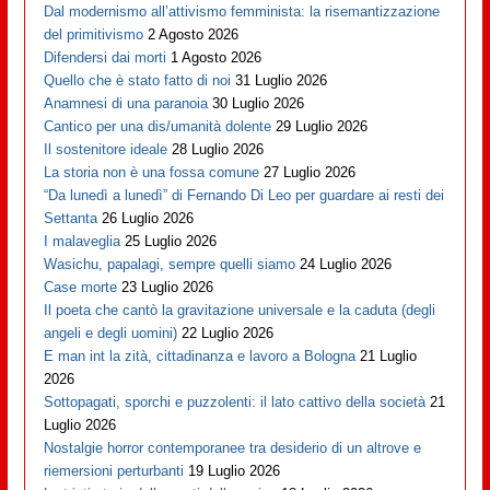
Dal modernismo all’attivismo femminista: la risemantizzazione
del primitivismo
2 Agosto 2026
Difendersi dai morti
1 Agosto 2026
Quello che è stato fatto di noi
31 Luglio 2026
Anamnesi di una paranoia
30 Luglio 2026
Cantico per una dis/umanità dolente
29 Luglio 2026
Il sostenitore ideale
28 Luglio 2026
La storia non è una fossa comune
27 Luglio 2026
“Da lunedì a lunedì” di Fernando Di Leo per guardare ai resti dei
Settanta
26 Luglio 2026
I malaveglia
25 Luglio 2026
Wasichu, papalagi, sempre quelli siamo
24 Luglio 2026
Case morte
23 Luglio 2026
Il poeta che cantò la gravitazione universale e la caduta (degli
angeli e degli uomini)
22 Luglio 2026
E man int la zità, cittadinanza e lavoro a Bologna
21 Luglio
2026
Sottopagati, sporchi e puzzolenti: il lato cattivo della società
21
Luglio 2026
Nostalgie horror contemporanee tra desiderio di un altrove e
riemersioni perturbanti
19 Luglio 2026