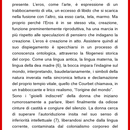
presente. L’eros, come l’arte, è espressione di un
trabbocamento di vita, un eccesso di libido che si scarica
nella fusione con l’altro, sia esso carta, tela, marmo. Ma
proprio perché l’Eros è in se stesso vita, creazione,
funzione preminentemente riproduttiva, ha una marcia in
più rispetto alle speculazioni di pensiero che indagano la
creazione. L’eros è creazione in atto. Assistere quindi al
suo dispiegamento è specchiarsi in un processo di
conoscenza ontologica, attraverso la filogenesi storica
del corpo. Come una lingua antica, la lingua materna, la
lingua della dea madre (6), la bocca impara l’indagine sul
mondo, interpretando, baudelarianamente, i simboli della
natura inverata nella sincronica lettura e declamazione
del proprio tempio vitale, quello che Courbet chiamava, in
un trabboccante e lirico realismo, “l’origine del mondo”.
Sono i “gioielli indiscreti” della donna che iniziano
rumorosamente a parlare, liberi finalmente da odiose
cinture di castità e congiure del silenzio. La donna cerca
di superare l’autoriduzione insita nel suo senso di
inferiorità intellettuale (7), liberandosi anche dalla lingua
corrente, contaminata dal colonialismo corporeo del