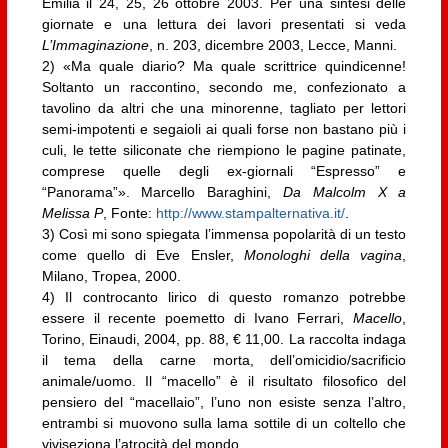
Emilia il 24, 25, 26 ottobre 2003. Per una sintesi delle
giornate e una lettura dei lavori presentati si veda
L’Immaginazione
, n. 203, dicembre 2003, Lecce, Manni.
2) «Ma quale diario? Ma quale scrittrice quindicenne!
Soltanto un raccontino, secondo me, confezionato a
tavolino da altri che una minorenne, tagliato per lettori
semi-impotenti e segaioli ai quali forse non bastano più i
culi, le tette siliconate che riempiono le pagine patinate,
comprese quelle degli ex-giornali “Espresso” e
“Panorama”». Marcello Baraghini,
Da Malcolm X a
Melissa P
, Fonte:
http://www.stampalternativa.it/
.
3) Così mi sono spiegata l’immensa popolarità di un testo
come quello di Eve Ensler,
Monologhi della vagina
,
Milano, Tropea, 2000.
4) Il controcanto lirico di questo romanzo potrebbe
essere il recente poemetto di Ivano Ferrari,
Macello
,
Torino, Einaudi, 2004, pp. 88, € 11,00. La raccolta indaga
il tema della carne morta, dell’omicidio/sacrificio
animale/uomo. Il “macello” è il risultato filosofico del
pensiero del “macellaio”, l’uno non esiste senza l’altro,
entrambi si muovono sulla lama sottile di un coltello che
viviseziona l’atrocità del mondo.