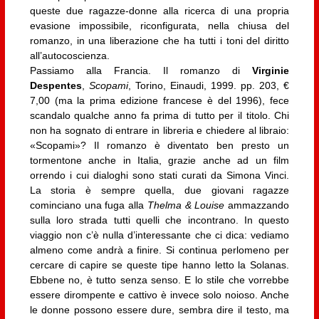
queste due ragazze-donne alla ricerca di una propria
evasione impossibile, riconfigurata, nella chiusa del
romanzo, in una liberazione che ha tutti i toni del diritto
all’autocoscienza.
Passiamo alla Francia. Il romanzo di
Virginie
Despentes
,
Scopami
, Torino, Einaudi, 1999. pp. 203, €
7,00 (ma la prima edizione francese è del 1996), fece
scandalo qualche anno fa prima di tutto per il titolo. Chi
non ha sognato di entrare in libreria e chiedere al libraio:
«Scopami»? Il romanzo è diventato ben presto un
tormentone anche in Italia, grazie anche ad un film
orrendo i cui dialoghi sono stati curati da Simona Vinci.
La storia è sempre quella, due giovani ragazze
cominciano una fuga alla
Thelma & Louise
ammazzando
sulla loro strada tutti quelli che incontrano. In questo
viaggio non c’è nulla d’interessante che ci dica: vediamo
almeno come andrà a finire. Si continua perlomeno per
cercare di capire se queste tipe hanno letto la Solanas.
Ebbene no, è tutto senza senso. E lo stile che vorrebbe
essere dirompente e cattivo è invece solo noioso. Anche
le donne possono essere dure, sembra dire il testo, ma