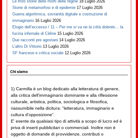
Le tristi storie delle morti delle regine
18 Luglio 2026
Storie di metamorfosi e di epidemie
17 Luglio 2026
Guerra algoritmica, sovranità digitale e costruzione di
immaginario
16 Luglio 2026
Elogio dell’eccesso / 11 –
Per me si va ne la città dolente…
la
fucina infernale di Cèline
15 Luglio 2026
Due racconti pre agostani
14 Luglio 2026
L’altro Di Vittorio
13 Luglio 2026
SF francese e critica sociale
12 Luglio 2026
Chi siamo
1) Carmilla è un blog dedicato alla letteratura di genere,
alla critica dell'immaginario dominante e alla riflessione
culturale, artistica, politica, sociologica e filosofica,
riassumibile nella dicitura: “letteratura, immaginario e
cultura d'opposizione”.
E' esente da qualsiasi tipo di attività a scopo di lucro ed è
priva di inserti pubblicitari o commerciali. Inoltre non è
oggetto di domande di provvidenze, contributi o