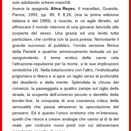
solo adottando schemi maschili.
Invece la spagnola
Alina Reyes
,
Il macellaio
, Guanda,
Parma, 1993, pp. 80, € 8,26, (ma la prima edizione
italiana è del 1989), è riuscita, in un agile libretto, ad
affrescare il mondo interiore di una giovane fanciulla alla
scoperta del sesso. Una grazia ed una levità tutta
particolare, che confina con la pura poesia. Nonostante il
grande successo di pubblico, l’orrida versione filmica
della Parietti e qualche ammiccamento testuale un po’
sanguinolento, il tema erotico della carne cela
l’attrazione-repulsione per la morte, e le sue implicazioni
simboliche (4). Nella lotta/scontro con l’altro, l’individualità
prigioniera si libera e si apre un taglio verso le profondità
del desiderio e della mente. Splendida la chiusa del
romanzo, la passeggiata a quattro zampe sul ciglio della
strada, la scoperta dell’universo piccolo e derelitto della
border-line, la conquista di una coscienza critica della
sensualità che passa attraverso la speculazione del
pensiero. Ed è questo l’unico erotismo che m’interessa,
quello che riesce a creare analogie che vanno al di là del
reale, per costruire nuovi ponti con cui attraversare