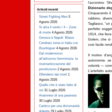
l’acronimo ‘S
Dizionario deg
Articoli recenti
Cinquecento il 
Street Fighting Men
5
rabbino, diven
Agosto 2026
Tagliasco, “un
Si alza il vento / 4 – Zone
perfetto sogg
di morte
4 Agosto 2026
1914, che fece 
Genova è Napoli: Blaise
Golem, che si 
Cendrars torna in Italia con
così facile rende
Bourlinguer
4 Agosto 2026
Dal modernismo
Il motivo d’an
all’attivismo femminista: la
autonomia: se 
risemantizzazione del
volontà — come
primitivismo
2 Agosto 2026
L’artefatto au
Difendersi dai morti
1
Agosto 2026
Quello che è stato fatto di
noi
31 Luglio 2026
Anamnesi di una paranoia
30 Luglio 2026
Cantico per una dis/umanità
dolente
29 Luglio 2026