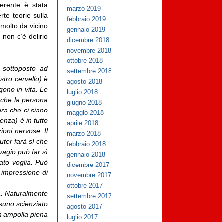
oerente è stata
marzo 2019
te teorie sulla
febbraio 2019
molto da vicino
gennaio 2019
 non c’è delirio
dicembre 2018
novembre 2018
ottobre 2018
 sottoposto ad
settembre 2018
stro cervello) è
agosto 2018
ono in vita. Le
luglio 2018
 che la persona
giugno 2018
bra che ci siano
maggio 2018
enza) è in tutto
aprile 2018
zioni nervose. Il
marzo 2018
uter farà sì che
febbraio 2018
vagio può far sì
gennaio 2018
iato voglia. Può
dicembre 2017
l’impressione di
novembre 2017
ottobre 2017
a. Naturalmente
settembre 2017
ssuno scienziato
agosto 2017
n’ampolla piena
luglio 2017