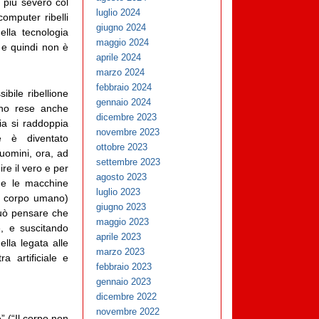
 più severo col
luglio 2024
omputer ribelli
giugno 2024
lla tecnologia
maggio 2024
 e quindi non è
aprile 2024
marzo 2024
febbraio 2024
ibile ribellione
gennaio 2024
ano rese anche
dicembre 2023
ia si raddoppia
novembre 2023
le è diventato
ottobre 2023
 uomini, ora, ad
settembre 2023
re il vero e per
agosto 2023
he le macchine
luglio 2023
el corpo umano)
giugno 2023
può pensare che
maggio 2023
e, e suscitando
aprile 2023
ella legata alle
marzo 2023
 artificiale e
febbraio 2023
gennaio 2023
dicembre 2022
novembre 2022
” (“Il corpo non