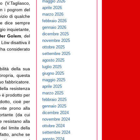
maggio 2026
 (V.Tagliasco,
aprile 2026
n i pogrom del
marzo 2026
vizio di qualche
febbraio 2026
ome dice sempre
gennaio 2026
io inquietante,
dicembre 2025
Der Golem
, del
novembre 2025
Löw disattiva il
ottobre 2025
 ha considerato
settembre 2025
agosto 2025
luglio 2025
ilità della sua
giugno 2025
propria, questa
maggio 2025
o fabbricatore.
aprile 2025
ella resistenza
marzo 2025
o è prodotto per
febbraio 2025
dotto, cioè per
gennaio 2025
nte prono alla
dicembre 2024
ortante (da cui
novembre 2024
e resistano alla
ottobre 2024
el limite della
settembre 2024
efatto, anche se
agosto 2024