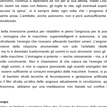
 autonomo, continua a dipendere da noi per la sua attività. Rabbi Löw,
o Javeh sia stato con Adamo, gli toglie la vita; agli eventuali superc
taccare la spina”, si è sempre detto ogni volta che i progressi de
alche ansia. L’artefatto, anche autonomo, non è però autosufficiente
turalizzato.
bella invenzione poetica per ristabilire in pieno l’angoscia per la poss
e: immagina che le macchine, superintelligenti e autonome, si si
i, sfruttando l’energia che ricavano allevando bambini umani. L’angosc
versione della relazione strumentale: non solo l’artefatto ribel
, ma lo è diventato trasformando gli uomini in suoi strumenti: sono gli
i delle macchine. L’immagine è potente — anche visivamente – ma, a di
molto convincente. Non è chiarissimo di che natura sia l’energia c
 dagli uomini, e non si capisce (pensando agli scambi energetici d
essere sufficiente ai consumi energetici delle macchine. Invece, si 
” di bambini sfrutti tecniche di fecondazione e gestazione artificial
 il film sfrutta un’altra delle angosce attualmente in circolazione, qu
. Insomma, abbiamo qui una meditazione non banale sul confine tra
 corpo
simo: mi limiterò a ricordare l’idea che “il corpo ha bisogno della mente