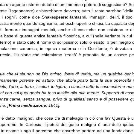
 da un agente esterno dotato di un immenso potere di suggestione? So
te l’Ingannatore) esisterebbero davvero; tutto il resto sarebbe “dell
i i sogni”, come dice Shakespeare: fantasmi, immagini, deliri, il tip
ostra mente quando sogniamo, ad occhi aperti o chiusi. La capacità de
di formare immagini mentali, anche di cose che non esistono e di 
lla base di questa antica fantasia filosofica, a cui (nella variante in cu
erno) è stato dato il nome di solipsismo: solo io esisto, o per meglio d
mulazione canonica, in epoca moderna e in Occidente, è dovuta a C
rtesio, l’illusione che chiamiamo ‘realtà’ è prodotta da un essere pe
e che vi sia non un Dio ottimo, fonte di verità, ma un qualche geni
mente potente ed astuto, che abbia posto tutta la sua operosità n
ielo, l’aria, la terra, i colori, le figure, i suoni e tutte le cose esterne no
ogni con cui quel genio ha teso insidie alla mia mente. Supporrò di es
enza carne, senza sangue, privo di qualsiasi senso e di possedere q
ne. [
Prima meditazione
, 1641].
o è detto ‘maligno’, che cosa c’è di malvagio in ciò che fa? Questa è
uperemo. In Cartesio, l’ipotesi del genio maligno è una delle ipotes
in esame lungo il percorso che dovrebbe portare ad una fondazione i