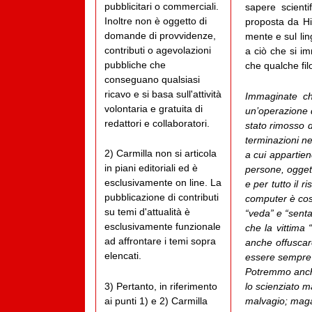
pubblicitari o commerciali.
sapere scienti
Inoltre non è oggetto di
proposta da Hi
domande di provvidenze,
mente e sul li
contributi o agevolazioni
a ciò che si i
pubbliche che
che qualche fil
conseguano qualsiasi
ricavo e si basa sull'attività
Immaginate ch
volontaria e gratuita di
un’operazione d
redattori e collaboratori.
stato rimosso 
terminazioni n
2) Carmilla non si articola
a cui appartien
in piani editoriali ed è
persone, oggett
esclusivamente on line. La
e per tutto il r
pubblicazione di contributi
computer è così
su temi d'attualità è
“veda” e “senta
esclusivamente funzionale
che la vittima 
ad affrontare i temi sopra
anche offuscare
elencati.
essere sempre 
Potremmo anche
lo scienziato m
3) Pertanto, in riferimento
malvagio; maga
ai punti 1) e 2) Carmilla