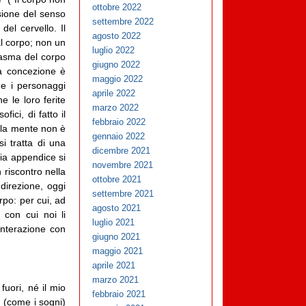
ottobre 2022
sione del senso
settembre 2022
el cervello. Il
agosto 2022
l corpo; non un
luglio 2022
tasma del corpo
giugno 2022
ta concezione è
maggio 2022
he i personaggi
aprile 2022
he le loro ferite
marzo 2022
ici, di fatto il
febbraio 2022
: la mente non è
gennaio 2022
si tratta di una
dicembre 2021
mia appendice si
novembre 2021
 riscontro nella
ottobre 2021
direzione, oggi
settembre 2021
rpo: per cui, ad
agosto 2021
 con cui noi li
luglio 2021
interazione con
giugno 2021
maggio 2021
aprile 2021
marzo 2021
uori, né il mio
febbraio 2021
 (come i sogni)