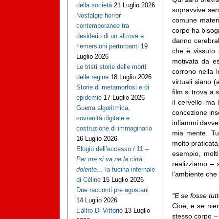
della società
21 Luglio 2026
sopravvive sen
Nostalgie horror
comune materia
contemporanee tra
corpo ha bisog
desiderio di un altrove e
danno cerebral
riemersioni perturbanti
19
che è vissuto 
Luglio 2026
motivata da es
Le tristi storie delle morti
corrono nella l
delle regine
18 Luglio 2026
virtuali siano 
Storie di metamorfosi e di
film si trova a
epidemie
17 Luglio 2026
il cervello ma 
Guerra algoritmica,
concezione inso
sovranità digitale e
infiammi davver
costruzione di immaginario
mia mente. Tut
16 Luglio 2026
molto praticata
Elogio dell’eccesso / 11 –
esempio, molti
Per me si va ne la città
realizziamo – 
dolente…
la fucina infernale
l’ambiente che 
di Cèline
15 Luglio 2026
Due racconti pre agostani
“E se fosse tut
14 Luglio 2026
Cioè, e se nie
L’altro Di Vittorio
13 Luglio
stesso corpo –