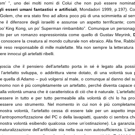
hem’ “, uno dei molti nomi di Colui che non può essere nominato
li esseri umani fantastici e artificiali
, Mondadori 1999, p.197). Co
Golem, che era stato fino ad allora poco più di una scimmietta al ser
ne il difensore degli israeliti e assunse un aspetto terrificante; c
 po’ King Kong, un po’ Superman rimbambito”. Comunque un personagg
etto per un romanzo espressionista come quello di Gustav Meyrink,
conoscere la creatura al mondo culturale non ebraico. Alla fine, Rabbi 
è reso responsabile di mille malefatte. Ma non sempre la letteratura
re innocui gli artefatti ribelli.
goscia che il pensiero dell’artefatto porta in sé è legato alla possib
l’artefatto sviluppa, o addirittura viene dotato, di una volontà sua 
 quella di Adamo – può volgersi al male, o comunque al danno del su
tonomo non è più completamente un artefatto, perché diventa capace d
alla volontà umana che è caratteristica di ciò che è naturale.
L’artefatt
essere in tutto e per tutto permeabile alla volontà di chi lo ha pro
essere uno strumento. Nel momento in cui non è più completame
nostra volontà, l’artefatto cessa di essere tale per un aspetto imp
l’antropomorfizzazione del PC o della lavapiatti, quando ci sembra ch
nostra volontà esibendo qualcosa come un’ostinazione). La garanzia d
naturalizzazione dell’artificiale sta nella sua non autosufficienza. L’art