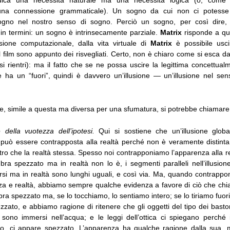
dica una necessità naturale ma una necessità logica (o, come
 una connessione grammaticale). Un sogno da cui non ci potesse
gno nel nostro senso di sogno. Perciò un sogno, per così dire,
 in termini: un sogno è intrinsecamente parziale.
Matrix
risponde a qu
lusione computazionale, dalla vita virtuale di
Matrix
è possibile usci
l film sono appunto dei risvegliati. Certo, non è chiaro come si esca d
i rientri): ma il fatto che se ne possa uscire la legittima concettua
he ha un “fuori”, quindi è davvero un’illusione — un’illusione nel se
ne, simile a questa ma diversa per una sfumatura, si potrebbe chiamare
e della vuotezza dell’ipotesi.
Qui si sostiene che un’illusione glob
 può essere contrapposta alla realtà perché non è veramente distinta 
ltro che la realtà stessa. Spesso noi contrapponiamo l’apparenza alla re
ra spezzato ma in realtà non lo è, i segmenti paralleli nell’illusion
si ma in realtà sono lunghi uguali, e così via. Ma, quando contrapp
 e realtà, abbiamo sempre qualche evidenza a favore di ciò che chia
ra spezzato ma, se lo tocchiamo, lo sentiamo intero; se lo tiriamo fuor
zzato, e abbiamo ragione di ritenere che gli oggetti del tipo dei bast
ono immersi nell’acqua; e le leggi dell’ottica ci spiegano perché 
o, ci appare spezzato. L’apparenza ha qualche ragione dalla sua, 