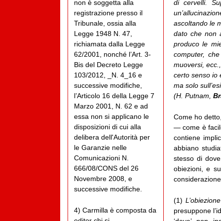
di cervelli. 
non è soggetta alla
un’allucinazi
registrazione presso il
ascoltando le 
Tribunale, ossia alla
dato che non 
Legge 1948 N. 47,
produco le mie
richiamata dalla Legge
computer, che 
62/2001, nonché l’Art. 3-
muoversi, ecc.,
Bis del Decreto Legge
certo senso io 
103/2012, _N. 4_16 e
ma solo sull’es
successive modifiche,
(H. Putnam,
Br
l’Articolo 16 della Legge 7
Marzo 2001, N. 62 e ad
essa non si applicano le
Come ho detto, 
disposizioni di cui alla
— come è facil
delibera dell'Autorità per
contiene impli
le Garanzie nelle
abbiano studiat
Comunicazioni N.
stesso di dover
666/08/CONS del 26
obiezioni, e s
Novembre 2008, e
considerazione 
successive modifiche.
(1)
L’obiezione
4) Carmilla è composta da
presuppone l’id
editor chi si