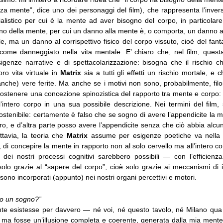
za mente”, dice uno dei personaggi del film), che rappresenta l’inver
listico per cui è la mente ad aver bisogno del corpo, in particolare d
no della mente, per cui un danno alla mente è, o comporta, un danno a
e, ma un danno al corrispettivo fisico del corpo vissuto, cioè del fan
come danneggiato nella vita mentale. E’ chiaro che, nel film, ques
igenze narrative e di spettacolarizzazione: bisogna che il rischio c
oro vita virtuale in
Matrix
sia a tutti gli effetti un rischio mortale, e c
(anche) vere ferite. Ma anche se i motivi non sono, probabilmente, filosof
 sostenere una concezione spinozistica del rapporto tra mente e corpo
l’intero corpo in una sua possibile descrizione. Nei termini del film, 
stenibile: certamente è falso che se sogno di avere l’appendicite la 
o, e d’altra parte posso avere l’appendicite senza che ciò abbia alcun
tavia, la teoria che
Matrix
assume per esigenze poetiche va nella 
, di concepire la mente in rapporto non al solo cervello ma all’intero co
 dei nostri processi cognitivi sarebbero possibili — con l’efficienza
solo grazie al “sapere del corpo”, cioè solo grazie ai meccanismi di 
sono incorporati (appunto) nei nostri organi percettivi e motori.
to un sogno?”
nte esistesse per davvero — né voi, né questo tavolo, né Milano qua f
 ma fosse un’illusione completa e coerente, generata dalla mia mente