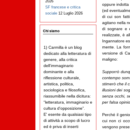
2026
oppure indotta
SF francese e critica
(ed eventualmen
sociale
12 Luglio 2026
di cui son fatt
agitano nella n
di sognare e 
Chi siamo
realizzate, è a
Ingannatore est
mente. La for
1) Carmilla è un blog
versione di Ca
dedicato alla letteratura di
maligno:
genere, alla critica
dell'immaginario
Supporrò dunqu
dominante e alla
contempo somma
riflessione culturale,
stimerò che il c
artistica, politica,
illusioni dei s
sociologica e filosofica,
senza occhi, s
riassumibile nella dicitura:
per falsa opinio
“letteratura, immaginario e
cultura d'opposizione”.
E' esente da qualsiasi tipo
Perché il geni
di attività a scopo di lucro
cui non ci occ
ed è priva di inserti
vengono prese 