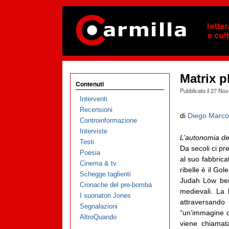
Matrix 
Contenuti
Pubblicato il
27 Nov
Interventi
Recensioni
di
Diego Marco
Controinformazione
Interviste
L’autonomia de
Testi
Da secoli ci pr
Poesia
al suo fabbricat
Cinema & tv
ribelle è il Go
Schegge taglienti
Judah Löw ben 
Cronache del pre-bomba
medievali. La 
I suonatori Jones
attraversand
Segnalazioni
“un’immagine 
AltroQuando
viene chiamata