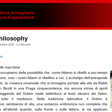
philosophy
embre 2003
· in
Interventi
·
ni
lle macchine
eoccupiamo della possibilità che, come Adamo si ribellò a suo tempo
ore, così i nostri Adami si ribellino a noi. L’archetipo dell’antropoide
lem, la creatura umanoide che si immagina portata alla vita da Rabbi
Bezäl in una Praga cinquecentesca, ma ancora intrisa di spiriti
leggenda del Golem risale addirittura al testo ebraico dei Salmi,
o tutto il medioevo. Nella tradizione talmudica, il Golem è
con sembianze di vita, una sostanza embrionica non completa che
 all’attività quando, sulla fronte o sulle labbra, le sia applicato