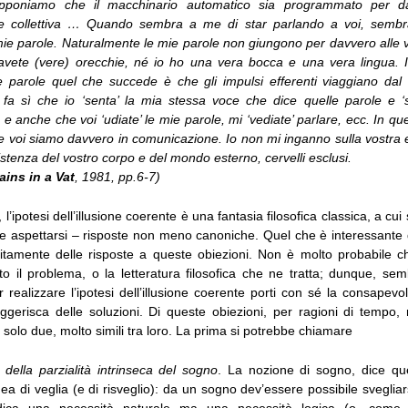
Supponiamo che il macchinario automatico sia programmato per da
one collettiva … Quando sembra a me di star parlando a voi, sembra
mie parole. Naturalmente le mie parole non giungono per davvero alle v
avete (vere) orecchie, né io ho una vera bocca e una vera lingua. 
 parole quel che succede è che gli impulsi efferenti viaggiano dal 
fa sì che io ‘senta’ la mia stessa voce che dice quelle parole e ‘s
 e anche che voi ‘udiate’ le mie parole, mi ‘vediate’ parlare, ecc. In qu
e voi siamo davvero in comunicazione. Io non mi inganno sulla vostra 
istenza del vostro corpo e del mondo esterno, cervelli esclusi.
ains in a Vat
, 1981, pp.6-7)
l’ipotesi dell’illusione coerente è una fantasia filosofica classica, a cui
e aspettarsi – risposte non meno canoniche. Quel che è interessante
citamente delle risposte a queste obiezioni. Non è molto probabile 
o il problema, o la letteratura filosofica che ne tratta; dunque, sem
 realizzare l’ipotesi dell’illusione coerente porti con sé la consapev
uggerisca delle soluzioni. Di queste obiezioni, per ragioni di tempo,
solo due, molto simili tra loro. La prima si potrebbe chiamare
 della parzialità intrinseca del sogno
. La nozione di sogno, dice qu
ea di veglia (e di risveglio): da un sogno dev’essere possibile sveglia