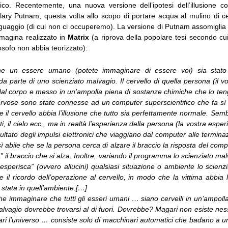
fico. Recentemente, una nuova versione dell’ipotesi dell’illusione c
lary Putnam, questa volta allo scopo di portare acqua al mulino di cer
nguaggio (di cui non ci occuperemo). La versione di Putnam assomiglia 
mmagina realizzato in
Matrix
(a riprova della popolare tesi secondo cui
osofo non abbia teorizzato):
e un essere umano (potete immaginare di essere voi) sia stato
a parte di uno scienziato malvagio. Il cervello di quella persona (il vo
dal corpo e messo in un’ampolla piena di sostanze chimiche che lo teng
ervose sono state connesse ad un computer superscientifico che fa sì
e il cervello abbia l’illusione che tutto sia perfettamente normale. Sem
i, il cielo ecc., ma in realtà l’esperienza della persona (la vostra esperi
isultato degli impulsi elettronici che viaggiano dal computer alle termina
 abile che se la persona cerca di alzare il braccio la risposta del comp
” il braccio che si alza. Inoltre, variando il programma lo scienziato mal
“esperisca” (ovvero allucini) qualsiasi situazione o ambiente lo scienz
 il ricordo dell’operazione al cervello, in modo che la vittima abbia 
stata in quell’ambiente.[…]
 immaginare che tutti gli esseri umani … siano cervelli in un’ampoll
alvagio dovrebbe trovarsi al di fuori. Dovrebbe? Magari non esiste ne
ri l’universo … consiste solo di macchinari automatici che badano a u