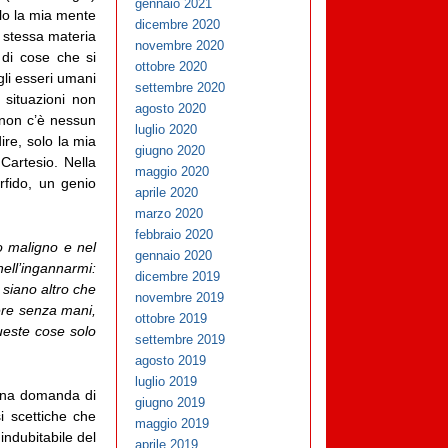
gennaio 2021
lo la mia mente
dicembre 2020
a stessa materia
novembre 2020
o di cose che si
ottobre 2020
gli esseri umani
settembre 2020
situazioni non
agosto 2020
i non c’è nessun
luglio 2020
ire, solo la mia
giugno 2020
artesio. Nella
maggio 2020
rfido, un genio
aprile 2020
marzo 2020
febbraio 2020
o maligno e nel
gennaio 2020
ell’ingannarmi:
dicembre 2019
n siano altro che
novembre 2019
sere senza mani,
ottobre 2019
ueste cose solo
settembre 2019
agosto 2019
luglio 2019
 una domanda di
giugno 2019
i scettiche che
maggio 2019
ndubitabile del
aprile 2019