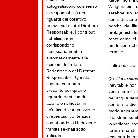
‘deve’ non in
autogestiscono con senso
Wittgenstein,
di responsabilità nei
sarebbe un so
riguardi del collettivo
contraddizione
redazionale e del Direttore
perché dall’il
Responsabile. I contributi
protagonisti de
pubblicati non
resto come ci s
corrispondono
un’illusione c
necessariamente e
termine.
automaticamente alle
opinioni dell'intera
L’altra obiezio
Redazione o del Direttore
Responsabile. Questo
(2)
L’obiezion
aspetto va tenuto
inevitabile non
presente per quanto
verità, non è a
riguarda ogni tipo di
nell’acqua semb
azione o richiesta, in
sembrano diver
un'ottica di composizione
modo apparenza
di eventuali contenziosi,
Il bastone semb
contattando la Redazione
lo vediamo spe
tramite l'e-mail sotto
forma quando s
indicata.
essendo integr