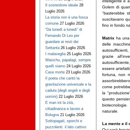
intelligente e
Il sostenitore ideale
28
Golem di quant
Luglio 2026
“basterebbe s
La storia non è una fossa
suscitavano qu
comune
27 Luglio 2026
fino in fondo na
“Da lunedì a lunedì” di
Fernando Di Leo per
Matrix
ha una 
guardare ai resti dei
delle macchin
Settanta
26 Luglio 2026
autosufficient
I malaveglia
25 Luglio 2026
grazie all’in
Wasichu, papalagi, sempre
autosufficiente
quelli siamo
24 Luglio 2026
essere artefatt
Case morte
23 Luglio 2026
fortuna, non 
Il poeta che cantò la
assorbirebbero
gravitazione universale e la
come potrebbe 
caduta (degli angeli e degli
la “produzione
uomini)
22 Luglio 2026
questo pensiero
E man int la zità,
biotecnologie
cittadinanza e lavoro a
naturale.
Bologna
21 Luglio 2026
Sottopagati, sporchi e
La mente e il
puzzolenti: il lato cattivo
Qui sarò brevis