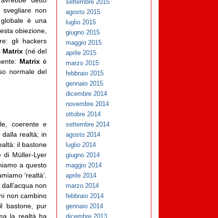
 avrebbe detto
settembre 2015
 svegliare non
agosto 2015
 globale è una
luglio 2015
esta obiezione,
giugno 2015
re: gli hackers
maggio 2015
a
Matrix
(né del
aprile 2015
lmente:
Matrix
è
marzo 2015
nso normale del
febbraio 2015
gennaio 2015
dicembre 2014
novembre 2014
ottobre 2014
ale, coerente e
settembre 2014
dalla realtà; in
agosto 2014
altà: il bastone
luglio 2014
e di Müller-Lyer
giugno 2014
oniamo a questo
maggio 2014
miamo ‘realtà’.
aprile 2014
i dall’acqua non
marzo 2014
oni non cambino
febbraio 2014
il bastone, pur
gennaio 2014
ma la realtà ha
dicembre 2013