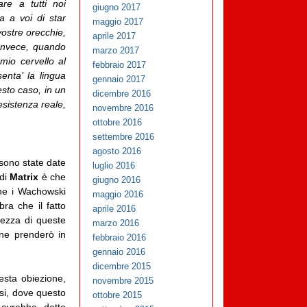
re a tutti noi
giugno 2017
 a voi di star
maggio 2017
ostre orecchie,
aprile 2017
Invece, quando
marzo 2017
mio cervello al
febbraio 2017
enta’ la lingua
gennaio 2017
esto caso, in un
dicembre 2016
esistenza reale,
novembre 2016
ottobre 2016
settembre 2016
agosto 2016
 sono state date
luglio 2016
 di
Matrix
è che
giugno 2016
che i Wachowski
maggio 2016
bra che il fatto
aprile 2016
olezza di queste
marzo 2016
 ne prenderò in
febbraio 2016
gennaio 2016
dicembre 2015
esta obiezione,
novembre 2015
rsi, dove questo
ottobre 2015