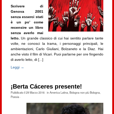
Scrivere di
Genova 2001
senza esserci stati
è un po’ come
recensire un libro
senza averlo mai
letto.
Un grande classico di cui hai sentito parlare tante
volte, ne conosci la trama, i personaggi principali, le
ambientazioni, Carlo Giuliani, Bolzaneto e la Diaz. Hai
anche visto il film di Vicari. Puoi parlarne per ore fingendo
di averlo letto, di [...]
Leggi →
¡Berta Cáceres presente!
Pubblicato il
29 Marzo 2016
· in
America Latina
,
Bologna non più Bologna
,
Poesia
·