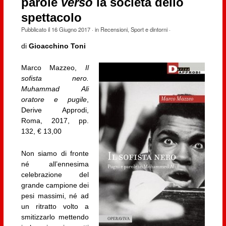
parole
verso
la società dello
spettacolo
Pubblicato il
16 Giugno 2017
· in
Recensioni
,
Sport e dintorni
·
di
Gioacchino Toni
Marco Mazzeo,
Il
sofista nero.
Muhammad Ali
oratore e pugile
,
Derive Approdi,
Roma, 2017, pp.
132, € 13,00
Non siamo di fronte
né all’ennesima
celebrazione del
grande campione dei
pesi massimi, né ad
un ritratto volto a
smitizzarlo mettendo