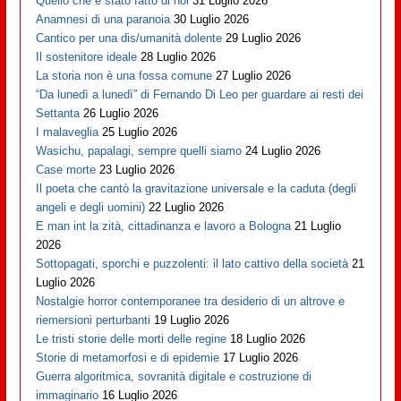
Quello che è stato fatto di noi
31 Luglio 2026
Anamnesi di una paranoia
30 Luglio 2026
Cantico per una dis/umanità dolente
29 Luglio 2026
Il sostenitore ideale
28 Luglio 2026
La storia non è una fossa comune
27 Luglio 2026
“Da lunedì a lunedì” di Fernando Di Leo per guardare ai resti dei
Settanta
26 Luglio 2026
I malaveglia
25 Luglio 2026
Wasichu, papalagi, sempre quelli siamo
24 Luglio 2026
Case morte
23 Luglio 2026
Il poeta che cantò la gravitazione universale e la caduta (degli
angeli e degli uomini)
22 Luglio 2026
E man int la zità, cittadinanza e lavoro a Bologna
21 Luglio
2026
Sottopagati, sporchi e puzzolenti: il lato cattivo della società
21
Luglio 2026
Nostalgie horror contemporanee tra desiderio di un altrove e
riemersioni perturbanti
19 Luglio 2026
Le tristi storie delle morti delle regine
18 Luglio 2026
Storie di metamorfosi e di epidemie
17 Luglio 2026
Guerra algoritmica, sovranità digitale e costruzione di
immaginario
16 Luglio 2026