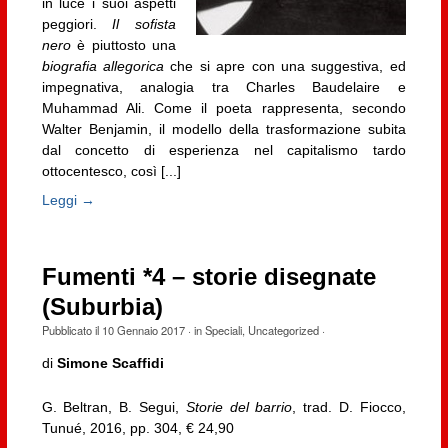
in luce i suoi aspetti
peggiori.
Il sofista
nero
è piuttosto una
biografia allegorica
che si apre con una suggestiva, ed
impegnativa, analogia tra Charles Baudelaire e
Muhammad Ali. Come il poeta rappresenta, secondo
Walter Benjamin, il modello della trasformazione subita
dal concetto di esperienza nel capitalismo tardo
ottocentesco, così [...]
Leggi →
Fumenti *4 – storie disegnate
(Suburbia)
Pubblicato il
10 Gennaio 2017
· in
Speciali
,
Uncategorized
·
di
Simone Scaffidi
G. Beltran, B. Segui,
Storie del barrio
, trad. D. Fiocco,
Tunué, 2016, pp. 304, € 24,90