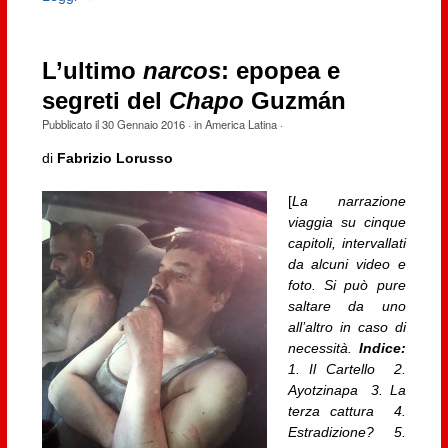
L’ultimo
narcos
: epopea e
segreti del
Chapo
Guzmán
Pubblicato il
30 Gennaio 2016
· in
America Latina
·
di
Fabrizio Lorusso
[
La narrazione
viaggia su cinque
capitoli, intervallati
da alcuni video e
foto. Si può pure
saltare da uno
all’altro in caso di
necessità.
Indice:
1. Il Cartello 2.
Ayotzinapa 3. La
terza cattura 4.
Estradizione? 5.