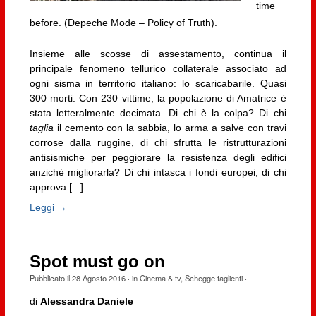
time
before. (Depeche Mode – Policy of Truth).
Insieme alle scosse di assestamento, continua il
principale fenomeno tellurico collaterale associato ad
ogni sisma in territorio italiano: lo scaricabarile. Quasi
300 morti. Con 230 vittime, la popolazione di Amatrice è
stata letteralmente decimata. Di chi è la colpa? Di chi
taglia
il cemento con la sabbia, lo arma a salve con travi
corrose dalla ruggine, di chi sfrutta le ristrutturazioni
antisismiche per peggiorare la resistenza degli edifici
anziché migliorarla? Di chi intasca i fondi europei, di chi
approva [...]
Leggi →
Spot must go on
Pubblicato il
28 Agosto 2016
· in
Cinema & tv
,
Schegge taglienti
·
di
Alessandra Daniele