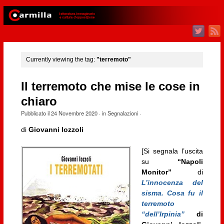
Currently viewing the tag:
"terremoto"
Il terremoto che mise le cose in
chiaro
Pubblicato il
24 Novembre 2020
· in
Segnalazioni
·
di
Giovanni Iozzoli
[Si segnala l’uscita
su
“Napoli
Monitor”
di
L’innocenza del
sisma. Cosa fu il
terremoto
“dell’Irpinia”
di