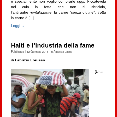
e specialmente non voglio comprarle
oggi
. Ficcatevela
nel culo la fetta che non si sbriciola,
l’antirughe
revitalizzante
, la carne “senza glutine”.
Tutta
la carne è [...]
Leggi →
Haiti e l’industria della fame
Pubblicato il
12 Gennaio 2016
· in
America Latina
·
di
Fabrizio Lorusso
[Una