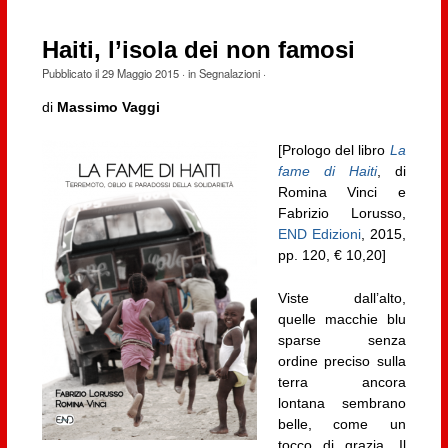
Haiti, l’isola dei non famosi
Pubblicato il
29 Maggio 2015
· in
Segnalazioni
·
di
Massimo Vaggi
[Prologo del libro
La
fame di Haiti
, di
Romina Vinci e
Fabrizio Lorusso,
END Edizioni
, 2015,
pp. 120, € 10,20]
Viste dall’alto,
quelle macchie blu
sparse senza
ordine preciso sulla
terra ancora
lontana sembrano
belle, come un
tocco di grazia. Il