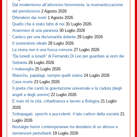
Dal modernismo all’attivismo femminista: la risemantizzazione
del primitivismo
2 Agosto 2026
Difendersi dai morti
1 Agosto 2026
Quello che è stato fatto di noi
31 Luglio 2026
Anamnesi di una paranoia
30 Luglio 2026
Cantico per una dis/umanità dolente
29 Luglio 2026
Il sostenitore ideale
28 Luglio 2026
La storia non è una fossa comune
27 Luglio 2026
“Da lunedì a lunedì” di Fernando Di Leo per guardare ai resti dei
Settanta
26 Luglio 2026
I malaveglia
25 Luglio 2026
Wasichu, papalagi, sempre quelli siamo
24 Luglio 2026
Case morte
23 Luglio 2026
Il poeta che cantò la gravitazione universale e la caduta (degli
angeli e degli uomini)
22 Luglio 2026
E man int la zità, cittadinanza e lavoro a Bologna
21 Luglio
2026
Sottopagati, sporchi e puzzolenti: il lato cattivo della società
21
Luglio 2026
Nostalgie horror contemporanee tra desiderio di un altrove e
riemersioni perturbanti
19 Luglio 2026