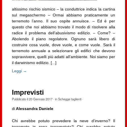
altissimo rischio sismico – la conduttrice indica la cartina
sul megaschermo – Ormai abbiamo praticamente un
terremoto l’anno. Il suo ospite annuisce. – Ed è per
questo che noi abbiamo trovato il modo di risolvere alla
radice il problema dell’abusivismo edilizio. – Come? –
Abolendo il piano regolatore. Ognuno sarà libero di
costruire cosa vuole, dove vuole, e come vuole. Sarà il
terremoto annuale a selezionare gli edifici che devono
sopravvivere, quelli più adatti all’ambiente. Noi siamo per
il darwinismo edilizio. [...]
Leggi →
Imprevisti
Pubblicato il
20 Gennaio 2017
· in
Schegge taglienti
·
di
Alessandra Daniele
Chi avrebbe potuto prevedere la neve d’inverno? Il
terremoto in zona terremotata? Chi avrebbe potuto