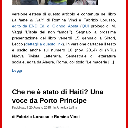
versione estesa di questo articolo è contenuta nel libro
La fame di Haiti
, di Romina Vinci e Fabrizio Lorusso,
edito da END Ed. di Gignod, Aosta
(
QUI
prologo di M.
Vaggi “L’isola dei non famosi”). Segnalo la prossima
presentazione del libro venerdì 15 gennaio a Sirtori,
Lecco (
dettagli a questo link
). In versione cartacea il testo
è uscito anche sul numero 10 (nov. 2014) di (NRL)
Nuova Rivista Letteraria. Semestrale di letteratura
sociale, edita da Alegre, Roma, col titolo “Le macerie [...]
Leggi →
Che ne è stato di Haiti? Una
voce da Porto Principe
Pubblicato il
20 Agosto 2015
· in
America Latina
·
di
Fabrizio Lorusso
e
Romina Vinci