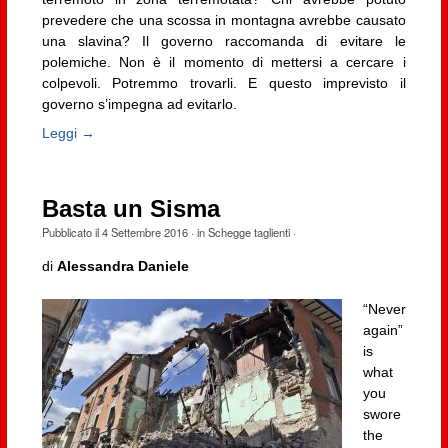
prevedere che una scossa in montagna avrebbe causato
una slavina? Il governo raccomanda di evitare le
polemiche. Non è il momento di mettersi a cercare i
colpevoli. Potremmo trovarli. E questo imprevisto il
governo s’impegna ad evitarlo.
Leggi →
Basta un Sisma
Pubblicato il
4 Settembre 2016
· in
Schegge taglienti
·
di
Alessandra Daniele
“Never
again”
is
what
you
swore
the