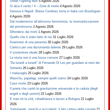
Street Fighting Men
5 Agosto 2026
Si alza il vento / 4 – Zone di morte
4 Agosto 2026
Genova è Napoli: Blaise Cendrars torna in Italia con
Bourlinguer
4 Agosto 2026
Dal modernismo all’attivismo femminista: la risemantizzazione
del primitivismo
2 Agosto 2026
Difendersi dai morti
1 Agosto 2026
Quello che è stato fatto di noi
31 Luglio 2026
Anamnesi di una paranoia
30 Luglio 2026
Cantico per una dis/umanità dolente
29 Luglio 2026
Il sostenitore ideale
28 Luglio 2026
La storia non è una fossa comune
27 Luglio 2026
“Da lunedì a lunedì” di Fernando Di Leo per guardare ai resti dei
Settanta
26 Luglio 2026
I malaveglia
25 Luglio 2026
Wasichu, papalagi, sempre quelli siamo
24 Luglio 2026
Case morte
23 Luglio 2026
Il poeta che cantò la gravitazione universale e la caduta (degli
angeli e degli uomini)
22 Luglio 2026
E man int la zità, cittadinanza e lavoro a Bologna
21 Luglio
2026
Sottopagati, sporchi e puzzolenti: il lato cattivo della società
21