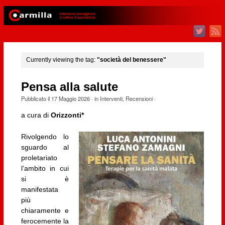
Currently viewing the tag:
"società del benessere"
Pensa alla salute
Pubblicato il
17 Maggio 2026
· in
Interventi
,
Recensioni
·
a cura di
Orizzonti*
Rivolgendo lo
sguardo al
proletariato
l’ambito in cui
si è
manifestata
più
chiaramente e
ferocemente la