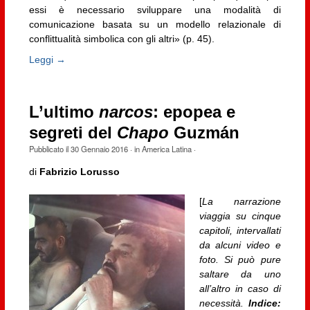
essi è necessario sviluppare una modalità di
comunicazione basata su un modello relazionale di
conflittualità simbolica con gli altri» (p. 45).
Leggi →
L’ultimo
narcos
: epopea e
segreti del
Chapo
Guzmán
Pubblicato il
30 Gennaio 2016
· in
America Latina
·
di
Fabrizio Lorusso
[
La narrazione
viaggia su cinque
capitoli, intervallati
da alcuni video e
foto. Si può pure
saltare da uno
all’altro in caso di
necessità.
Indice: