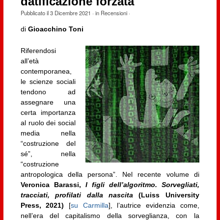
datificazione forzata
Pubblicato il
3 Dicembre 2021
· in
Recensioni
·
di
Gioacchino Toni
Riferendosi
all’età
contemporanea,
le scienze sociali
tendono ad
assegnare una
certa importanza
al ruolo dei social
media nella
“costruzione del
sé”, nella
“costruzione
antropologica della persona”. Nel recente volume di
Veronica Barassi,
I figli dell’algoritmo. Sorvegliati,
tracciati, profilati dalla nascita
(Luiss University
Press, 2021)
[
su Carmilla
], l’autrice evidenzia come,
nell’era del capitalismo della sorveglianza, con la