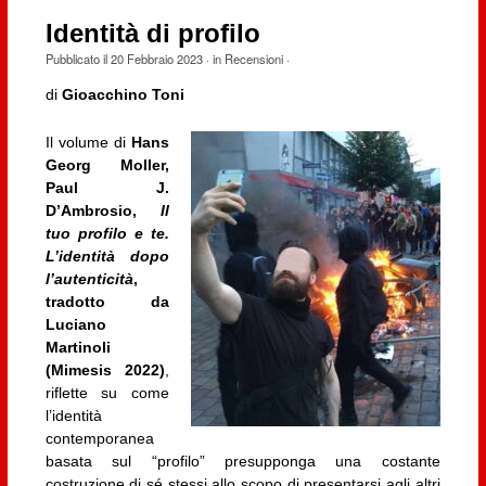
Identità di profilo
Pubblicato il
20 Febbraio 2023
· in
Recensioni
·
di
Gioacchino Toni
Il volume di
Hans
Georg Moller,
Paul J.
D’Ambrosio,
Il
tuo profilo e te.
L’identità dopo
l’autenticità
,
tradotto da
Luciano
Martinoli
(Mimesis 2022)
,
riflette su come
l’identità
contemporanea
basata sul “profilo” presupponga una costante
costruzione di sé stessi allo scopo di presentarsi agli altri