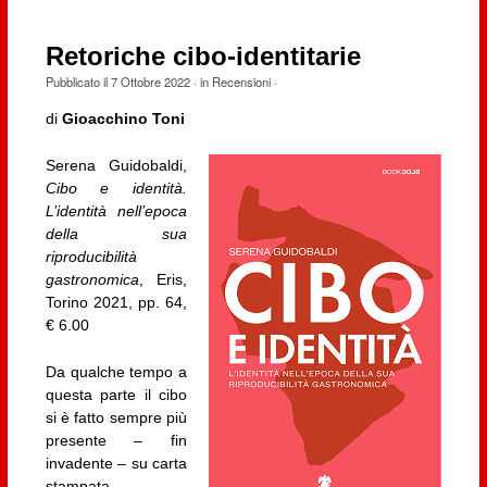
Retoriche cibo-identitarie
Pubblicato il
7 Ottobre 2022
· in
Recensioni
·
di
Gioacchino Toni
Serena Guidobaldi,
Cibo e identità.
L’identità nell’epoca
della sua
riproducibilità
gastronomica
, Eris,
Torino 2021, pp. 64,
€ 6.00
Da qualche tempo a
questa parte il cibo
si è fatto sempre più
presente – fin
invadente – su carta
stampata,