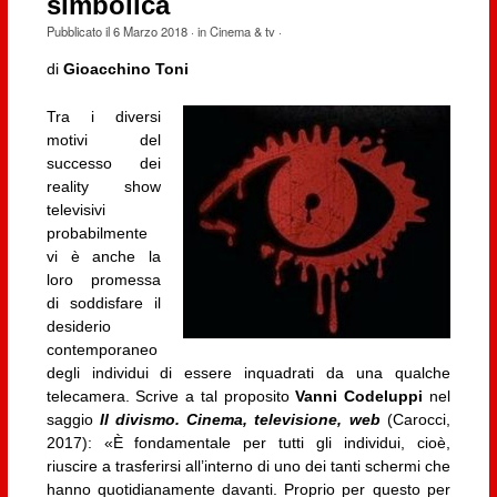
simbolica
Pubblicato il
6 Marzo 2018
· in
Cinema & tv
·
di
Gioacchino Toni
Tra i diversi
motivi del
successo dei
reality show
televisivi
probabilmente
vi è anche la
loro promessa
di soddisfare il
desiderio
contemporaneo
degli individui di essere inquadrati da una qualche
telecamera. Scrive a tal proposito
Vanni Codeluppi
nel
saggio
Il divismo. Cinema, televisione, web
(Carocci,
2017): «È fondamentale per tutti gli individui, cioè,
riuscire a trasferirsi all’interno di uno dei tanti schermi che
hanno quotidianamente davanti. Proprio per questo per