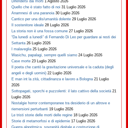
Difendersi dai morti
1 Agosto 2026
Quello che è stato fatto di noi
31 Luglio 2026
Anamnesi di una paranoia
30 Luglio 2026
Cantico per una dis/umanità dolente
29 Luglio 2026
Il sostenitore ideale
28 Luglio 2026
La storia non è una fossa comune
27 Luglio 2026
“Da lunedì a lunedì” di Fernando Di Leo per guardare ai resti dei
Settanta
26 Luglio 2026
I malaveglia
25 Luglio 2026
Wasichu, papalagi, sempre quelli siamo
24 Luglio 2026
Case morte
23 Luglio 2026
Il poeta che cantò la gravitazione universale e la caduta (degli
angeli e degli uomini)
22 Luglio 2026
E man int la zità, cittadinanza e lavoro a Bologna
21 Luglio
2026
Sottopagati, sporchi e puzzolenti: il lato cattivo della società
21
Luglio 2026
Nostalgie horror contemporanee tra desiderio di un altrove e
riemersioni perturbanti
19 Luglio 2026
Le tristi storie delle morti delle regine
18 Luglio 2026
Storie di metamorfosi e di epidemie
17 Luglio 2026
Guerra algoritmica, sovranità digitale e costruzione di