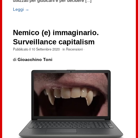
utilizzati per giudicarli e per decidere [...]
Leggi →
Nemico (e) immaginario.
Surveillance capitalism
Pubblicato il
10 Settembre 2020
· in
Recensioni
·
di
Gioacchino Toni