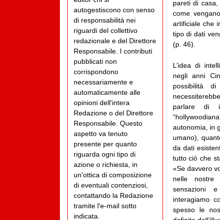
pareti di casa,
autogestiscono con senso
come vengano t
di responsabilità nei
artificiale ch
riguardi del collettivo
tipo di dati ve
redazionale e del Direttore
(p. 46).
Responsabile. I contributi
pubblicati non
L’idea di intel
corrispondono
negli anni Ci
necessariamente e
possibilità 
automaticamente alle
necessiterebbe
opinioni dell'intera
parlare di i
Redazione o del Direttore
“hollywoodia
Responsabile. Questo
autonomia, in 
aspetto va tenuto
umano), quanto
presente per quanto
da dati esistenti
riguarda ogni tipo di
tutto ciò che s
azione o richiesta, in
«Se davvero vogl
un'ottica di composizione
nelle nostre
di eventuali contenziosi,
sensazioni 
contattando la Redazione
interagiamo c
tramite l'e-mail sotto
spesso le nos
indicata.
definite dall’ill