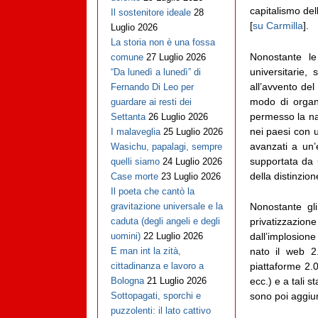
capitalismo del
Il sostenitore ideale
28
[
su Carmilla
].
Luglio 2026
La storia non è una fossa
Nonostante le
comune
27 Luglio 2026
universitarie, 
“Da lunedì a lunedì” di
all’avvento de
Fernando Di Leo per
modo di organi
guardare ai resti dei
permesso la nas
Settanta
26 Luglio 2026
nei paesi con u
I malaveglia
25 Luglio 2026
avanzati a un’
Wasichu, papalagi, sempre
supportata da 
quelli siamo
24 Luglio 2026
della distinzio
Case morte
23 Luglio 2026
Il poeta che cantò la
Nonostante gl
gravitazione universale e la
privatizzazio
caduta (degli angeli e degli
dall’implosione
uomini)
22 Luglio 2026
nato il web 2.
E man int la zità,
piattaforme 2.
cittadinanza e lavoro a
ecc.) e a tali 
Bologna
21 Luglio 2026
sono poi aggiun
Sottopagati, sporchi e
puzzolenti: il lato cattivo