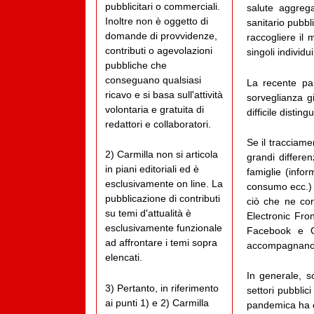
pubblicitari o commerciali.
salute aggrega
Inoltre non è oggetto di
sanitario pubbl
domande di provvidenze,
raccogliere il 
contributi o agevolazioni
singoli individu
pubbliche che
conseguano qualsiasi
La recente pan
ricavo e si basa sull'attività
sorveglianza gi
volontaria e gratuita di
difficile disting
redattori e collaboratori.
Se il tracciam
2) Carmilla non si articola
grandi differen
in piani editoriali ed è
famiglie (infor
esclusivamente on line. La
consumo ecc.) e
pubblicazione di contributi
ciò che ne con
su temi d'attualità è
Electronic Fro
esclusivamente funzionale
Facebook e Go
ad affrontare i temi sopra
accompagnano 
elencati.
In generale, s
3) Pertanto, in riferimento
settori pubbli
ai punti 1) e 2) Carmilla
pandemica ha e