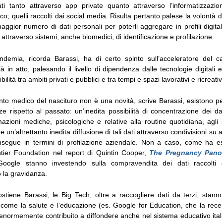
ti tanto attraverso app private quanto attraverso l’informatizzazi
ico; quelli raccolti dai social media. Risulta pertanto palese la volontà d
maggior numero di dati personali per poterli aggregare in profili digitali
i attraverso sistemi, anche biomedici, di identificazione e profilazione.
demia, ricorda Barassi, ha di certo spinto sull’acceleratore del ca
à in atto, palesando il livello di dipendenza dalle tecnologie digitali
uibilità tra ambiti privati e pubblici e tra tempi e spazi lavorativi e ricreativ
ento medico del nascituro non è una novità, scrive Barassi, esistono 
ze rispetto al passato: un’inedita possibilità di concentrazione dei dat
mazioni mediche, psicologiche e relative alla routine quotidiana, agli st
 un’altrettanto inedita diffusione di tali dati attraverso condivisioni su 
segue in termini di profilazione aziendale. Non a caso, come ha es
ntier Foundation nel report di Quintin Cooper,
The Pregnancy Pano
ogle stanno investendo sulla compravendita dei dati raccolti
la gravidanza.
ostiene Barassi, le Big Tech, oltre a raccogliere dati da terzi, stann
ci come la salute e l’educazione (es. Google for Education, che la re
normemente contribuito a diffondere anche nel sistema educativo ita