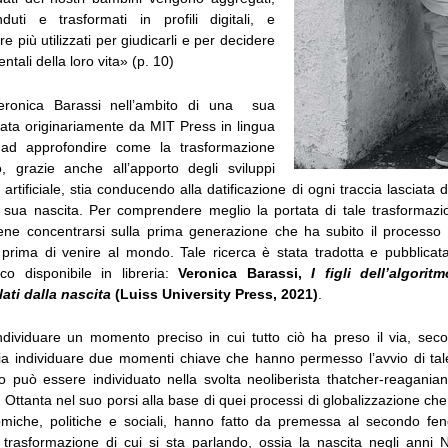
duti e trasformati in profili digitali, e
 più utilizzati per giudicarli e per decidere
tali della loro vita» (p. 10)
eronica Barassi nell’ambito di una sua
cata originariamente da MIT Press in lingua
a ad approfondire come la trasformazione
to, grazie anche all’apporto degli sviluppi
a artificiale, stia conducendo alla datificazione di ogni traccia lasciata d
 sua nascita. Per comprendere meglio la portata di tale trasformaz
ene concentrarsi sulla prima generazione che ha subito il processo d
 prima di venire al mondo. Tale ricerca è stata tradotta e pubblicata
o disponibile in libreria:
Veronica Barassi,
I figli dell’algoritm
ilati dalla nascita
(Luiss University Press, 2021)
.
individuare un momento preciso in cui tutto ciò ha preso il via, seco
ia individuare due momenti chiave che hanno permesso l’avvio di ta
può essere individuato nella svolta neoliberista thatcher-reaganian
 Ottanta nel suo porsi alla base di quei processi di globalizzazione che,
omiche, politiche e sociali, hanno fatto da premessa al secondo f
 trasformazione di cui si sta parlando, ossia la nascita negli anni 