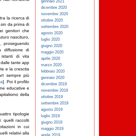
gennaio 2021
dicembre 2020
novembre 2020
tra la ricerca di
ottobre 2020
 sin da prima di
settembre 2020
i genitori che
agosto 2020
uturo nascituro,
luglio 2020
ie, proseguendo
giugno 2020
 diffusione di
maggio 2020
istanti di vita
aprile 2020
 dalle tante app
marzo 2020
te e la crescita
febbraio 2020
art sempre più
gennaio 2020
la
]. Poi il profilo
dicembre 2019
rme educative e
novembre 2019
apitalismo della
ottobre 2019
settembre 2019
agosto 2019
uattro tipologie
luglio 2019
: quelli raccolti
giugno 2019
bitazioni in cui
maggio 2019
lli relativi alla
aprile 2019