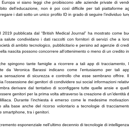
 Europa vi siano leggi che proibiscono alle aziende private di vende
mbito dell’educazione, non è poi così difficile per tali piattaforme ag
gregare i dati sotto un unico profilo ID in grado di seguire l’individuo lu
l 2019 pubblicata dal “British Medical Journal” ha mostrato come bu
la salute condividano i dati raccolti con fornitori di servizi che a loro
ocietà di ambito tecnologico, pubblicitario e persino ad agenzie di credi
della nascita possono concorrere all’ottenimento o meno di un credito in
che spingono tante famiglie a ricorrere a tali app di tracciamento, l
e da Veronica Barassi indicano come l’entusiasmo per tali appli
lla sensazione di sicurezza e controllo che esse sembrano offrire. 
ia l’ossessione dei genitori di condividere sui social informazioni relative
embra derivare dal tentativo di sconfiggere tutte quelle ansie e quel
essere genitori per la prima volta attraverso la creazione di un’identità digi
idilliaca. Durante l’inchiesta è emerso come le medesime motivazioni
o alla base anche del ricorso volontario a tecnologie di tracciament
 smartphone, tra i genitori.
ncremento esponenziale nell’ultimo decennio di tecnologie di intelligenza a