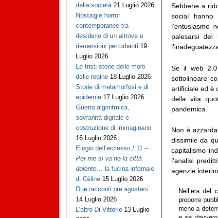
della società
21 Luglio 2026
Sebbene a rido
Nostalgie horror
social hanno 
contemporanee tra
l’entusiasmo n
desiderio di un altrove e
palesarsi del
riemersioni perturbanti
19
l’inadeguatezza
Luglio 2026
Le tristi storie delle morti
Se il web 2.0
delle regine
18 Luglio 2026
sottolineare co
Storie di metamorfosi e di
artificiale ed è
epidemie
17 Luglio 2026
della vita qu
Guerra algoritmica,
pandemica.
sovranità digitale e
costruzione di immaginario
Non è azzardat
16 Luglio 2026
dissimile da q
Elogio dell’eccesso / 11 –
capitalismo ind
Per me si va ne la città
l’analisi predit
dolente…
la fucina infernale
agenzie interina
di Cèline
15 Luglio 2026
Due racconti pre agostani
Nell’era del 
14 Luglio 2026
proporre pubbl
meno a determi
L’altro Di Vittorio
13 Luglio
e se davvero 