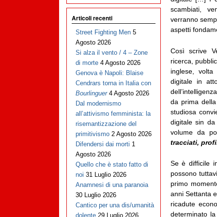
scambiati, ven
Articoli recenti
verranno sempre
aspetti fondamen
Street Fighting Men
5
Agosto 2026
Così scrive V
Si alza il vento / 4 – Zone
ricerca, pubbli
di morte
4 Agosto 2026
inglese, volt
Genova è Napoli: Blaise
digitale in at
Cendrars torna in Italia con
dell’intelligenz
Bourlinguer
4 Agosto 2026
da prima della
Dal modernismo
studiosa convi
all’attivismo femminista: la
digitale sin da
risemantizzazione del
volume da poc
primitivismo
2 Agosto 2026
tracciati, prof
Difendersi dai morti
1
Agosto 2026
Se è difficile 
Quello che è stato fatto di
possono tuttav
noi
31 Luglio 2026
primo momento 
Anamnesi di una paranoia
anni Settanta e
30 Luglio 2026
ricadute econ
Cantico per una dis/umanità
determinato la
dolente
29 Luglio 2026