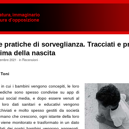
e pratiche di sorveglianza. Tracciati e pr
rima della nascita
embre 2021
· in
Recensioni
·
 Toni
n cui i bambini vengono concepiti, le loro
mediche sono spesso condivise su app di
ui social media, e dopo essere venuti al
 loro dati sanitari e educativi vengono
archiviati e molto spesso gestiti da società
 mano che crescono, ogni istante della loro
a viene monitorato e trasformato in un dato
 dati dei nostri bambini vengono aggregati,