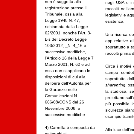
non è soggetta alla
negli USA e in
registrazione presso il
raccolti nell’a
Tribunale, ossia alla
legislativi e ag
Legge 1948 N. 47,
esistenza.
richiamata dalla Legge
62/2001, nonché l’Art. 3-
Una ricerca de
Bis del Decreto Legge
app relative al
103/2012, _N. 4_16 e
soprattutto a s
successive modifiche,
raccolti prima 
l’Articolo 16 della Legge 7
Marzo 2001, N. 62 e ad
Circa i motivi 
essa non si applicano le
campo condott
disposizioni di cui alla
soprattutto da
delibera dell'Autorità per
sharenting
, oss
le Garanzie nelle
la studiosa, s
Comunicazioni N.
proiettano sull’
666/08/CONS del 26
più possibile 
Novembre 2008, e
sicurezza sian
successive modifiche.
esempio tramite
4) Carmilla è composta da
Alla luce dell’i
editor chi si