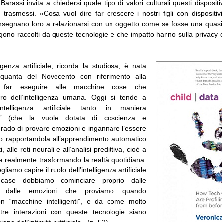
 Barassi invita a chiedersi quale tipo di valori culturali questi dispositi
rasmessi. «Cosa vuol dire far crescere i nostri figli con dispositivi 
e insegnano loro a relazionarsi con un oggetto come se fosse una qua
ngono raccolti da queste tecnologie e che impatto hanno sulla privacy de
ligenza artificiale, ricorda la studiosa, è nata
nquanta del Novecento con riferimento alla
di far eseguire alle macchine cose che
ro dell’intelligenza umana. Oggi si tende a
ntelligenza artificiale tanto in maniera
na” (che la vuole dotata di coscienza e
grado di provare emozioni e ingannare l’essere
 rapportandola all’apprendimento automatico
, alle reti neurali e all’analisi predittiva, cioè a
ta realmente trasformando la realtà quotidiana.
iamo capire il ruolo dell’intelligenza artificiale
 case dobbiamo cominciare proprio dalle
e dalle emozioni che proviamo quando
on “macchine intelligenti”, e da come molto
tre interazioni con queste tecnologie siano
usione dell’intimità artificiale» (p. 52).