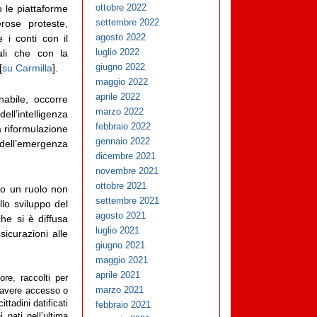
ottobre 2022
 le piattaforme
settembre 2022
rose proteste,
agosto 2022
 i conti con il
luglio 2022
ali che con la
giugno 2022
[
su Carmilla
].
maggio 2022
aprile 2022
abile, occorre
marzo 2022
ell’intelligenza
febbraio 2022
ia riformulazione
gennaio 2022
dell’emergenza
dicembre 2021
novembre 2021
ottobre 2021
to un ruolo non
settembre 2021
lo sviluppo del
agosto 2021
he si è diffusa
luglio 2021
ssicurazioni alle
giugno 2021
maggio 2021
aprile 2021
ore, raccolti per
marzo 2021
o avere accesso o
ttadini datificati
febbraio 2021
nati nell’ultima