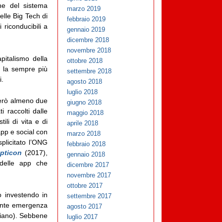
one del sistema
marzo 2019
elle Big Tech di
febbraio 2019
 riconducibili a
gennaio 2019
dicembre 2018
novembre 2018
pitalismo della
ottobre 2018
 e la sempre più
settembre 2018
i.
agosto 2018
luglio 2018
però almeno due
giugno 2018
i raccolti dalle
maggio 2018
ili di vita e di
aprile 2018
app e social con
marzo 2018
plicitato l’ONG
febbraio 2018
pticon
(2017),
gennaio 2018
 delle app che
dicembre 2017
novembre 2017
ottobre 2017
o investendo in
settembre 2017
cente emergenza
agosto 2017
liano). Sebbene
luglio 2017