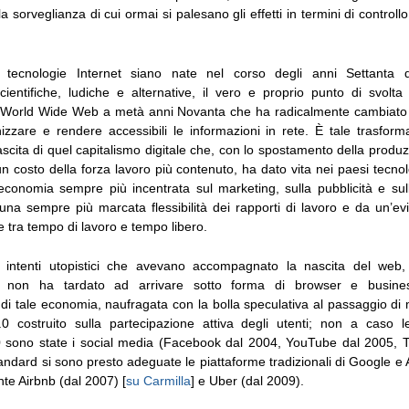
la sorveglianza di cui ormai si palesano gli effetti in termini di controll
 tecnologie Internet siano nate nel corso degli anni Settanta da 
scientifiche, ludiche e alternative, il vero e proprio punto di svolta
l World Wide Web a metà anni Novanta che ha radicalmente cambiato e
zzare e rendere accessibili le informazioni in rete. È tale trasfor
cita di quel capitalismo digitale che, con lo spostamento della produz
n costo della forza lavoro più contenuto, ha dato vita nei paesi tecn
economia sempre più incentrata sul marketing, sulla pubblicità e sull
una sempre più marcata flessibilità dei rapporti di lavoro e da un’ev
ne tra tempo di lavoro e tempo libero.
i intenti utopistici che avevano accompagnato la nascita del web, 
ne non ha tardato ad arrivare sotto forma di browser e busin
 di tale economia, naufragata con la bolla speculativa al passaggio di 
0 costruito sulla partecipazione attiva degli utenti; non a caso 
0 sono state i social media (Facebook dal 2004, YouTube dal 2005, T
standard si sono presto adeguate le piattaforme tradizionali di Google e
te Airbnb (dal 2007) [
su Carmilla
] e Uber (dal 2009).