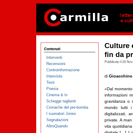
Culture 
Contenuti
fin da p
Interventi
Pubblicato il
25 Nov
Recensioni
Controinformazione
di
Gioacchino
Interviste
Testi
Poesia
«Dal momento i
Cinema & tv
informazioni 
Schegge taglienti
gravidanza o s
Cronache del pre-bomba
mondo tutti i
I suonatori Jones
digitalizzati, 
Segnalazioni
private. A man
AltroQuando
vita quotidian
digitale […] I