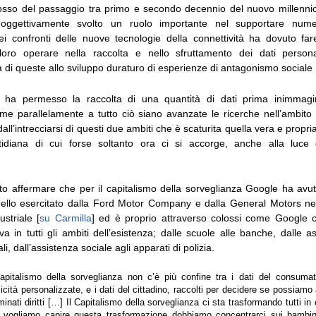
sso del passaggio tra primo e secondo decennio del nuovo millennio
oggettivamente svolto un ruolo importante nel supportare nume
ei confronti delle nuove tecnologie della connettività ha dovuto fare
 loro operare nella raccolta e nello sfruttamento dei dati person
 di queste allo sviluppo duraturo di esperienze di antagonismo sociale 
 ha permesso la raccolta di una quantità di dati prima inimmagin
me parallelamente a tutto ciò siano avanzate le ricerche nell’ambito d
 dall’intrecciarsi di questi due ambiti che è scaturita quella vera e propr
otidiana di cui forse soltanto ora ci si accorge, anche alla luce 
o affermare che per il capitalismo della sorveglianza Google ha avu
uello esercitato dalla Ford Motor Company e dalla General Motors nel
ustriale [
su Carmilla
] ed è proprio attraverso colossi come Google c
tiva in tutti gli ambiti dell’esistenza; dalle scuole alle banche, dalle a
li, dall’assistenza sociale agli apparati di polizia.
capitalismo della sorveglianza non c’è più confine tra i dati del consumat
icità personalizzate, e i dati del cittadino, raccolti per decidere se possiam
nati diritti […] Il Capitalismo della sorveglianza ci sta trasformando tutti in ci
vogliamo capire questa trasformazione dobbiamo concentrarci sui bambini 