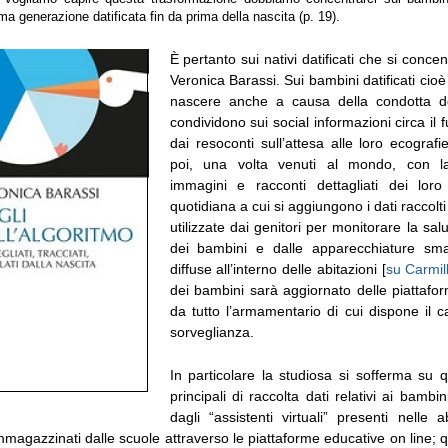
ma generazione datificata fin da prima della nascita (p. 19).
È pertanto sui nativi datificati che si concen
Veronica Barassi. Sui bambini datificati cioè
nascere anche a causa della condotta de
condividono sui social informazioni circa il f
dai resoconti sull’attesa alle loro ecograf
poi, una volta venuti al mondo, con la
immagini e racconti dettagliati dei loro 
quotidiana a cui si aggiungono i dati raccolti
utilizzate dai genitori per monitorare la salu
dei bambini e dalle apparecchiature sm
diffuse all’interno delle abitazioni [
su Carmil
dei bambini sarà aggiornato delle piattafo
da tutto l’armamentario di cui dispone il c
sorveglianza.
In particolare la studiosa si sofferma su q
principali di raccolta dati relativi ai bambini
dagli “assistenti virtuali” presenti nelle a
mmagazzinati dalle scuole attraverso le piattaforme educative on line; que