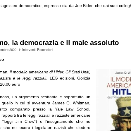
iagnisteo democratico, espresso sia da Joe Biden che dai suoi colleghi
smo, la democrazia e il male assoluto
tembre 2020
· in
Interventi
,
Recensioni
·
so
tman,
Il modello americano di Hitler. Gli Stati Uniti,
zista e le leggi razziali
, LEG edizioni, Gorizia
 20,00 euro
noso, un argomento scottante e soprattutto un
 quello in cui si avventura James Q. Whitman,
ritto comparato presso la Yale Law School,
i rapporti tra le leggi razziali e razziste americane
ome “leggi Jim Crow”) e l’insegnamento che ne
o che ne fecero i legislatori nazisti che diedero