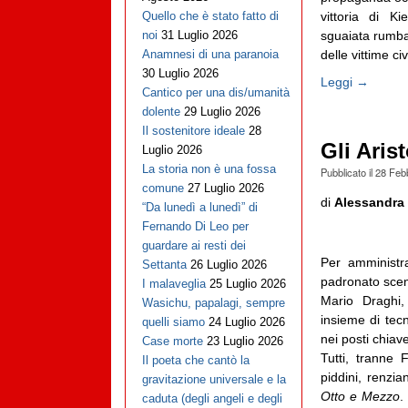
vittoria di 
Quello che è stato fatto di
sguaiata rumba 
noi
31 Luglio 2026
delle vittime civi
Anamnesi di una paranoia
30 Luglio 2026
Leggi →
Cantico per una dis/umanità
dolente
29 Luglio 2026
Il sostenitore ideale
28
Gli Aris
Luglio 2026
La storia non è una fossa
Pubblicato il
28 Feb
comune
27 Luglio 2026
di
Alessandra 
“Da lunedì a lunedì” di
Fernando Di Leo per
guardare ai resti dei
Per amministr
Settanta
26 Luglio 2026
padronato sce
I malaveglia
25 Luglio 2026
Mario Draghi
Wasichu, papalagi, sempre
insieme di tecn
quelli siamo
24 Luglio 2026
nei posti chiave,
Case morte
23 Luglio 2026
Tutti, tranne Fr
Il poeta che cantò la
piddini, renzian
gravitazione universale e la
Otto e Mezzo
.
caduta (degli angeli e degli