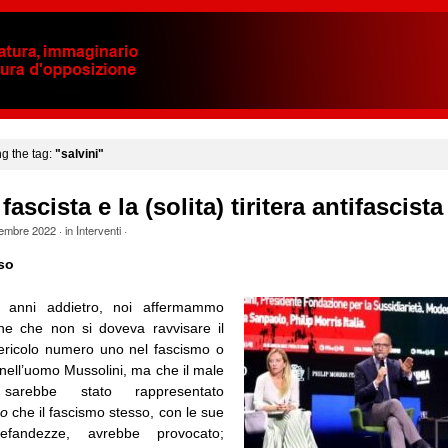
ng the tag:
"salvini"
fascista e la (solita) tiritera antifascista
tembre 2022
· in
Interventi
·
so
i anni addietro, noi affermammo
ne che non si doveva ravvisare il
ericolo numero uno nel fascismo o
nell’uomo Mussolini, ma che il male
arebbe stato rappresentato
mo
che il fascismo stesso, con le sue
fandezze, avrebbe provocato;