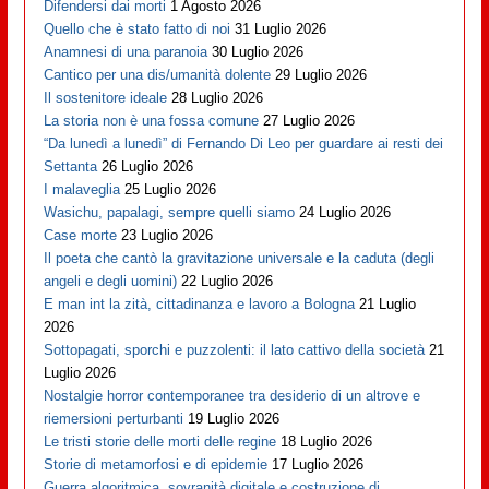
Difendersi dai morti
1 Agosto 2026
Quello che è stato fatto di noi
31 Luglio 2026
Anamnesi di una paranoia
30 Luglio 2026
Cantico per una dis/umanità dolente
29 Luglio 2026
Il sostenitore ideale
28 Luglio 2026
La storia non è una fossa comune
27 Luglio 2026
“Da lunedì a lunedì” di Fernando Di Leo per guardare ai resti dei
Settanta
26 Luglio 2026
I malaveglia
25 Luglio 2026
Wasichu, papalagi, sempre quelli siamo
24 Luglio 2026
Case morte
23 Luglio 2026
Il poeta che cantò la gravitazione universale e la caduta (degli
angeli e degli uomini)
22 Luglio 2026
E man int la zità, cittadinanza e lavoro a Bologna
21 Luglio
2026
Sottopagati, sporchi e puzzolenti: il lato cattivo della società
21
Luglio 2026
Nostalgie horror contemporanee tra desiderio di un altrove e
riemersioni perturbanti
19 Luglio 2026
Le tristi storie delle morti delle regine
18 Luglio 2026
Storie di metamorfosi e di epidemie
17 Luglio 2026
Guerra algoritmica, sovranità digitale e costruzione di