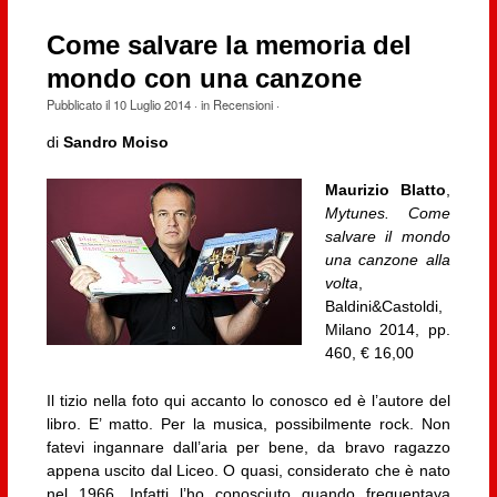
Come salvare la memoria del
mondo con una canzone
Pubblicato il
10 Luglio 2014
· in
Recensioni
·
di
Sandro Moiso
Maurizio Blatto
,
Mytunes. Come
salvare il mondo
una canzone alla
volta
,
Baldini&Castoldi,
Milano 2014, pp.
460, € 16,00
Il tizio nella foto qui accanto lo conosco ed è l’autore del
libro. E’ matto. Per la musica, possibilmente rock. Non
fatevi ingannare dall’aria per bene, da bravo ragazzo
appena uscito dal Liceo. O quasi, considerato che è nato
nel 1966. Infatti l’ho conosciuto quando frequentava