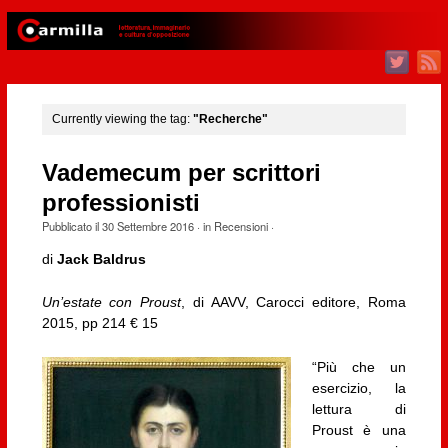
Currently viewing the tag:
"Recherche"
Vademecum per scrittori
professionisti
Pubblicato il
30 Settembre 2016
· in
Recensioni
·
di
Jack Baldrus
Un’estate con Proust
, di AAVV, Carocci editore, Roma
2015, pp 214 € 15
“Più che un
esercizio, la
lettura di
Proust è una