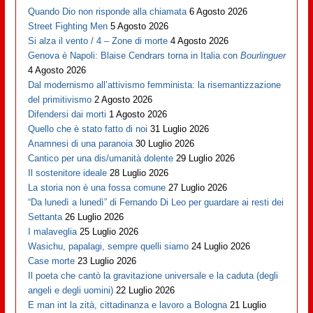
Quando Dio non risponde alla chiamata
6 Agosto 2026
Street Fighting Men
5 Agosto 2026
Si alza il vento / 4 – Zone di morte
4 Agosto 2026
Genova è Napoli: Blaise Cendrars torna in Italia con
Bourlinguer
4 Agosto 2026
Dal modernismo all’attivismo femminista: la risemantizzazione
del primitivismo
2 Agosto 2026
Difendersi dai morti
1 Agosto 2026
Quello che è stato fatto di noi
31 Luglio 2026
Anamnesi di una paranoia
30 Luglio 2026
Cantico per una dis/umanità dolente
29 Luglio 2026
Il sostenitore ideale
28 Luglio 2026
La storia non è una fossa comune
27 Luglio 2026
“Da lunedì a lunedì” di Fernando Di Leo per guardare ai resti dei
Settanta
26 Luglio 2026
I malaveglia
25 Luglio 2026
Wasichu, papalagi, sempre quelli siamo
24 Luglio 2026
Case morte
23 Luglio 2026
Il poeta che cantò la gravitazione universale e la caduta (degli
angeli e degli uomini)
22 Luglio 2026
E man int la zità, cittadinanza e lavoro a Bologna
21 Luglio