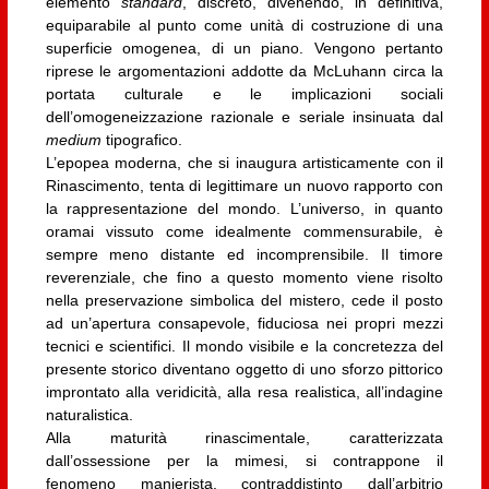
elemento
standard
, discreto, divenendo, in definitiva,
equiparabile al punto come unità di costruzione di una
superficie omogenea, di un piano. Vengono pertanto
riprese le argomentazioni addotte da McLuhann circa la
portata culturale e le implicazioni sociali
dell’omogeneizzazione razionale e seriale insinuata dal
medium
tipografico.
L’epopea moderna, che si inaugura artisticamente con il
Rinascimento, tenta di legittimare un nuovo rapporto con
la rappresentazione del mondo. L’universo, in quanto
oramai vissuto come idealmente commensurabile, è
sempre meno distante ed incomprensibile. Il timore
reverenziale, che fino a questo momento viene risolto
nella preservazione simbolica del mistero, cede il posto
ad un’apertura consapevole, fiduciosa nei propri mezzi
tecnici e scientifici. Il mondo visibile e la concretezza del
presente storico diventano oggetto di uno sforzo pittorico
improntato alla veridicità, alla resa realistica, all’indagine
naturalistica.
Alla maturità rinascimentale, caratterizzata
dall’ossessione per la mimesi, si contrappone il
fenomeno manierista, contraddistinto dall’arbitrio