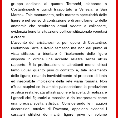
gruppo dedicato ai quattro Tetrarchi, elaborato a
Costantinopoli e quindi trasportato a Venezia, a San
Marco». Tale monumento, nella marcata specularità delle
figure e nel senso di contrazione e di annullamento delle
anatomie che sembrano ormai avviate a collassare,
evidenzia bene la situazione politico-istituzionale venutasi
a creare.
L’avvento del cristianesimo, per opera di Costantino,
rivoluziona l’arte a livello tematico ma non dal punto di
vista stilistico; a trionfare è l’isolamento delle figure
disposte in ordine una accanto all’altra senza alcun
rapporto. È la proliferazione di altrettanti mondi chiusi
tanto uguali quanto privi di contatto e, tale isolamento
delle figure, rimanda inevitabilmente al processo di lenta
ed inesorabile implosione della rete viaria romana. Non
c’è da stupirsi se in ambito paleocristiano la produzione
artistica resta legata all’astrazione e la scelta di realizzare
i grandi cicli figurativi a mosaico è da interpretarsi come
una precisa scelta stilistica. Considerando le maggiori
decorazioni musive di Ravenna, appaiono evidenti i
caratteri stilistici dominanti: figure prive di volume