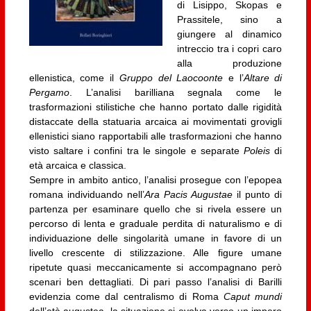
di Lisippo, Skopas e
Prassitele, sino a
giungere al dinamico
intreccio tra i copri caro
alla produzione
ellenistica, come il
Gruppo del Laocoonte
e l’
Altare di
Pergamo
. L’analisi barilliana segnala come le
trasformazioni stilistiche che hanno portato dalle rigidità
distaccate della statuaria arcaica ai movimentati grovigli
ellenistici siano rapportabili alle trasformazioni che hanno
visto saltare i confini tra le singole e separate
Poleis
di
età arcaica e classica.
Sempre in ambito antico, l’analisi prosegue con l’epopea
romana individuando nell’
Ara Pacis Augustae
il punto di
partenza per esaminare quello che si rivela essere un
percorso di lenta e graduale perdita di naturalismo e di
individuazione delle singolarità umane in favore di un
livello crescente di stilizzazione. Alle figure umane
ripetute quasi meccanicamente si accompagnano però
scenari ben dettagliati. Di pari passo l’analisi di Barilli
evidenzia come dal centralismo di Roma
Caput mundi