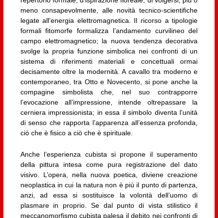
repertorio formale, d’ispirazione floreale, di volgersi, più o
meno consapevolmente, alle novità tecnico-scientifiche
legate all’energia elettromagnetica. Il ricorso a tipologie
formali fitomorfe formalizza l’andamento curvilineo del
campo elettromagnetico; la nuova tendenza decorativa
svolge la propria funzione simbolica nei confronti di un
sistema di riferimenti materiali e concettuali ormai
decisamente oltre la modernità. A cavallo tra moderno e
contemporaneo, tra Otto e Novecento, si pone anche la
compagine simbolista che, nel suo contrapporre
l’evocazione all’impressione, intende oltrepassare la
cerniera impressionista; in essa il simbolo diventa l’unità
di senso che rapporta l’apparenza all’essenza profonda,
ciò che è fisico a ciò che è spirituale.
Anche l’esperienza cubista si propone il superamento
della pittura intesa come pura registrazione del dato
visivo. L’opera, nella nuova poetica, diviene creazione
neoplastica in cui la natura non è più il punto di partenza,
anzi, ad essa si sostituisce la volontà dell’uomo di
plasmare in proprio. Se dal punto di vista stilistico il
meccanomorfismo cubista palesa il debito nei confronti di