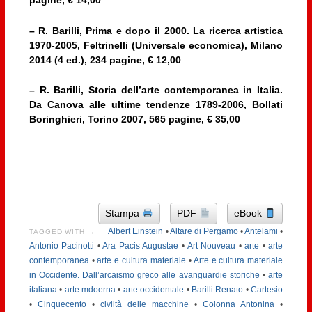
pagine, € 14,00
– R. Barilli, Prima e dopo il 2000. La ricerca artistica
1970-2005, Feltrinelli (Universale economica), Milano
2014 (4 ed.), 234 pagine, € 12,00
– R. Barilli, Storia dell’arte contemporanea in Italia.
Da Canova alle ultime tendenze 1789-2006, Bollati
Boringhieri, Torino 2007, 565 pagine, € 35,00
Stampa
PDF
eBook
Albert Einstein
•
Altare di Pergamo
•
Antelami
•
TAGGED WITH →
Antonio Pacinotti
•
Ara Pacis Augustae
•
Art Nouveau
•
arte
•
arte
contemporanea
•
arte e cultura materiale
•
Arte e cultura materiale
in Occidente. Dall’arcaismo greco alle avanguardie storiche
•
arte
italiana
•
arte mdoerna
•
arte occidentale
•
Barilli Renato
•
Cartesio
•
Cinquecento
•
civiltà delle macchine
•
Colonna Antonina
•