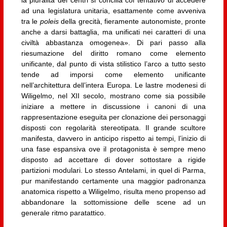
la pluralità dei centri si concilia col tentativo di accedere
ad una legislatura unitaria, esattamente come avveniva
tra le
poleis
della grecità, fieramente autonomiste, pronte
anche a darsi battaglia, ma unificati nei caratteri di una
civiltà abbastanza omogenea». Di pari passo alla
riesumazione del diritto romano come elemento
unificante, dal punto di vista stilistico l’arco a tutto sesto
tende ad imporsi come elemento unificante
nell’architettura dell’intera Europa. Le lastre modenesi di
Wiligelmo, nel XII secolo, mostrano come sia possibile
iniziare a mettere in discussione i canoni di una
rappresentazione eseguita per clonazione dei personaggi
disposti con regolarità stereotipata. Il grande scultore
manifesta, davvero in anticipo rispetto ai tempi, l’inizio di
una fase espansiva ove il protagonista è sempre meno
disposto ad accettare di dover sottostare a rigide
partizioni modulari. Lo stesso Antelami, in quel di Parma,
pur manifestando certamente una maggior padronanza
anatomica rispetto a Wiligelmo, risulta meno propenso ad
abbandonare la sottomissione delle scene ad un
generale ritmo paratattico.