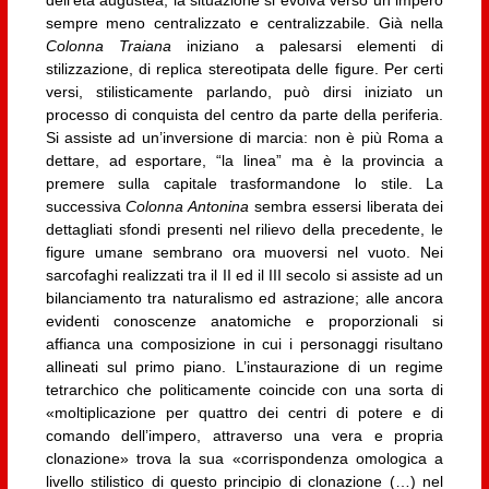
dell’età augustea, la situazione si evolva verso un impero
sempre meno centralizzato e centralizzabile. Già nella
Colonna Traiana
iniziano a palesarsi elementi di
stilizzazione, di replica stereotipata delle figure. Per certi
versi, stilisticamente parlando, può dirsi iniziato un
processo di conquista del centro da parte della periferia.
Si assiste ad un’inversione di marcia: non è più Roma a
dettare, ad esportare, “la linea” ma è la provincia a
premere sulla capitale trasformandone lo stile. La
successiva
Colonna Antonina
sembra essersi liberata dei
dettagliati sfondi presenti nel rilievo della precedente, le
figure umane sembrano ora muoversi nel vuoto. Nei
sarcofaghi realizzati tra il II ed il III secolo si assiste ad un
bilanciamento tra naturalismo ed astrazione; alle ancora
evidenti conoscenze anatomiche e proporzionali si
affianca una composizione in cui i personaggi risultano
allineati sul primo piano. L’instaurazione di un regime
tetrarchico che politicamente coincide con una sorta di
«moltiplicazione per quattro dei centri di potere e di
comando dell’impero, attraverso una vera e propria
clonazione» trova la sua «corrispondenza omologica a
livello stilistico di questo principio di clonazione (…) nel