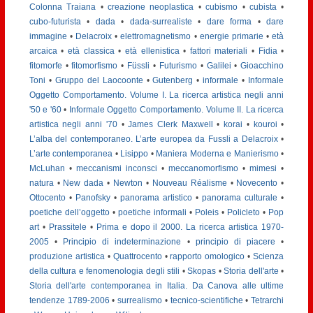
Colonna Traiana
•
creazione neoplastica
•
cubismo
•
cubista
•
cubo-futurista
•
dada
•
dada-surrealiste
•
dare forma
•
dare
immagine
•
Delacroix
•
elettromagnetismo
•
energie primarie
•
età
arcaica
•
età classica
•
età ellenistica
•
fattori materiali
•
Fidia
•
fitomorfe
•
fitomorfismo
•
Füssli
•
Futurismo
•
Galilei
•
Gioacchino
Toni
•
Gruppo del Laocoonte
•
Gutenberg
•
informale
•
Informale
Oggetto Comportamento. Volume I. La ricerca artistica negli anni
'50 e '60
•
Informale Oggetto Comportamento. Volume II. La ricerca
artistica negli anni '70
•
James Clerk Maxwell
•
korai
•
kouroi
•
L’alba del contemporaneo. L’arte europea da Fussli a Delacroix
•
L’arte contemporanea
•
Lisippo
•
Maniera Moderna e Manierismo
•
McLuhan
•
meccanismi inconsci
•
meccanomorfismo
•
mimesi
•
natura
•
New dada
•
Newton
•
Nouveau Réalisme
•
Novecento
•
Ottocento
•
Panofsky
•
panorama artistico
•
panorama culturale
•
poetiche dell’oggetto
•
poetiche informali
•
Poleis
•
Policleto
•
Pop
art
•
Prassitele
•
Prima e dopo il 2000. La ricerca artistica 1970-
2005
•
Principio di indeterminazione
•
principio di piacere
•
produzione artistica
•
Quattrocento
•
rapporto omologico
•
Scienza
della cultura e fenomenologia degli stili
•
Skopas
•
Storia dell'arte
•
Storia dell'arte contemporanea in Italia. Da Canova alle ultime
tendenze 1789-2006
•
surrealismo
•
tecnico-scientifiche
•
Tetrarchi