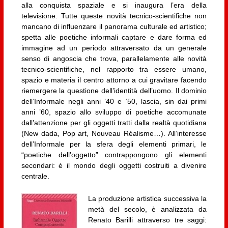
alla conquista spaziale e si inaugura l’era della
televisione. Tutte queste novità tecnico-scientifiche non
mancano di influenzare il panorama culturale ed artistico;
spetta alle poetiche informali captare e dare forma ed
immagine ad un periodo attraversato da un generale
senso di angoscia che trova, parallelamente alle novità
tecnico-scientifiche, nel rapporto tra essere umano,
spazio e materia il centro attorno a cui gravitare facendo
riemergere la questione dell’identità dell’uomo. Il dominio
dell’Informale negli anni ’40 e ’50, lascia, sin dai primi
anni ’60, spazio allo sviluppo di poetiche accomunate
dall’attenzione per gli oggetti tratti dalla realtà quotidiana
(New dada, Pop art, Nouveau Réalisme…). All’interesse
dell’Informale per la sfera degli elementi primari, le
“poetiche dell’oggetto” contrappongono gli elementi
secondari: è il mondo degli oggetti costruiti a divenire
centrale.
La produzione artistica successiva la
metà del secolo, è analizzata da
Renato Barilli attraverso tre saggi: