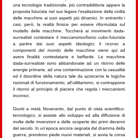
una tecnologia tradizionale, più contraddittoria appare la
proposta futurista nel suo legare l’esaltazione della civiltà
delle macchine ai suoi aspetti più dinamici. In entrambi i
casi, però, la realtà finisce per essere riformulata sul
modello delle macchine. Toccherà ai movimenti dada-
surrealisti contestare il meccanomorfismo cubo-futurista
a partire dai suoi aspetti ideologici; il ricorso a
componenti del mondo delle macchine viene qui ad
avere finalità contestatarie e beffarde. Le macchine
dada-surrealiste sono abbandonate ad un ritorno delle
energie primarie, ad una contaminazione con la casualità
ed il disordine della natura tale da azzerarne le logiche
razionali di funzionamento; all’utilitarismo, si contrappone
il ritorno al principio di piacere che regola i meccanismi
inconsci.
Giunti a metà Novecento, dal punto di vista scientifico-
tecnologico, si assiste allo sviluppo ed alla diffusione di
molte delle invenzioni e delle scoperte dei primi decenni
del secolo. In un’epoca ancora segnata dal dramma della
guerra, prendono piede nuovi materiali, si avvia la corsa