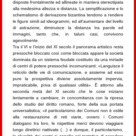
disposte frontalmente ed allineate in maniera stereotipata
alla medesima altezza e distanza. La semplificazione e lo
schematismo di derivazione bizantina tendono a rendere
le figure simili ad ideogrammi, ed all’aumentare del livello
di astrazione, diminuisce la distanza tra parole ed
immagini, tanto che, in taluni casi, convivono
agevolmente.
Tra il VI e l’inizio del XI secolo il panorama artistico resta
pressoché bloccato così come bloccata appare la società
dominata da un sistema feudale costituito da una miriade
di centri di potere pressoché incomunicanti: «Languisce il
reticolo delle vie di comunicazione, e assieme ad esso
pure la prospettiva diviene assolutamente impervia,
impraticabile, priva di qualsiasi utilità». È attorno alla
seconda metà del XI secolo che le cose iniziano
lentamente a cambiare, in concomitanza con la ripresa
dello studio del diritto romano, forte della sua portata
universalistica; «il particolarismo dei Comuni non è ostile
alla restaurazione di reti viarie, ovvero i Comuni
dialogano tra loro, le rispettive merci devono viaggiare
lungo direttrici riattivate (…) e dunque, il particolarismo,