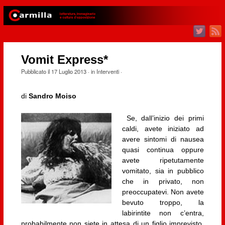
Vomit Express*
Pubblicato il
17 Luglio 2013
· in
Interventi
·
di
Sandro Moiso
Se, dall’inizio dei primi
caldi, avete iniziato ad
avere sintomi di nausea
quasi continua oppure
avete ripetutamente
vomitato, sia in pubblico
che in privato, non
preoccupatevi. Non avete
bevuto troppo, la
labirintite non c’entra,
probabilmente non siete in attesa di un figlio imprevisto,