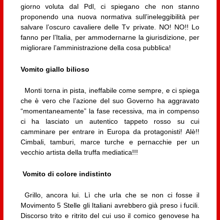
giorno voluta dal Pdl, ci spiegano che non stanno
proponendo una nuova normativa sull’ineleggibilità per
salvare l’oscuro cavaliere delle Tv private. NO! NO!! Lo
fanno per l’Italia, per ammodernarne la giurisdizione, per
migliorare l’amministrazione della cosa pubblica!
Vomito giallo bilioso
Monti torna in pista, ineffabile come sempre, e ci spiega
che è vero che l’azione del suo Governo ha aggravato
“momentaneamente” la fase recessiva, ma in compenso
ci ha lasciato un autentico tappeto rosso su cui
camminare per entrare in Europa da protagonisti! Alè!!
Cimbali, tamburi, marce turche e pernacchie per un
vecchio artista della truffa mediatica!!!
Vomito di colore indistinto
Grillo, ancora lui. Lì che urla che se non ci fosse il
Movimento 5 Stelle gli Italiani avrebbero già preso i fucili.
Discorso trito e ritrito del cui uso il comico genovese ha