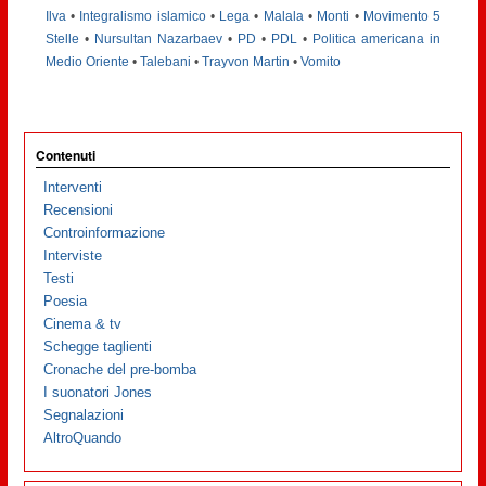
Ilva
•
Integralismo islamico
•
Lega
•
Malala
•
Monti
•
Movimento 5
Stelle
•
Nursultan Nazarbaev
•
PD
•
PDL
•
Politica americana in
Medio Oriente
•
Talebani
•
Trayvon Martin
•
Vomito
Contenuti
Interventi
Recensioni
Controinformazione
Interviste
Testi
Poesia
Cinema & tv
Schegge taglienti
Cronache del pre-bomba
I suonatori Jones
Segnalazioni
AltroQuando