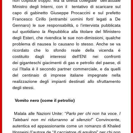
non colpisce troppo. Ma la difesa collegiale dell’attuale
Ministro degli Interni, con il tentativo di scaricare sul
capo di gabinetto Giuseppe Procaccini e sul prefetto
Francesco Cirillo (entrambi uomini
forti
legati a De
Gennaro) le
sue
responsabilità, o l’intervista pubblicata
sul quotidiano
la
Repubblica
alla titolare del Ministero
degli Esteri, che rivendica le sue non-dimissioni, qualche
problema di nausea lo causano lo stesso. Anche se va
ricordato che lo sfondo reale della vicenda è
costituito dagli interessi dell’ENI nei confronti
dei giganteschi giacimenti di gas e petrolio del paese, di
cui l’Italia è il secondo partner commerciale, e da quelli
del centinaio di imprese italiane impegnate nella
realizzazione degli impianti destinati allo sfruttamento
degli stessi.
Vomito nero (come il petrolio)
Malala alle Nazioni Unite: “
Parlo per chi non ha voce. I
Talebani non mi ridurranno al silenzio!
” Convincente,
autentica ed appassionante come un romanzo di Khaled
Hosseini (l’autore de “
Il cacciatore di aquiloni
” per chi non