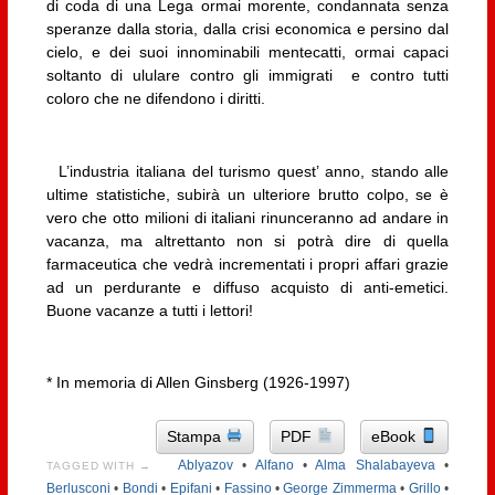
di coda di una Lega ormai morente, condannata senza
speranze dalla storia, dalla crisi economica e persino dal
cielo, e dei suoi innominabili mentecatti, ormai capaci
soltanto di ululare contro gli immigrati e contro tutti
coloro che ne difendono i diritti.
L’industria italiana del turismo quest’ anno, stando alle
ultime statistiche, subirà un ulteriore brutto colpo, se è
vero che otto milioni di italiani rinunceranno ad andare in
vacanza, ma altrettanto non si potrà dire di quella
farmaceutica che vedrà incrementati i propri affari grazie
ad un perdurante e diffuso acquisto di anti-emetici.
Buone vacanze a tutti i lettori!
* In memoria di Allen Ginsberg (1926-1997)
Stampa
PDF
eBook
Ablyazov
•
Alfano
•
Alma Shalabayeva
•
TAGGED WITH →
Berlusconi
•
Bondi
•
Epifani
•
Fassino
•
George Zimmerma
•
Grillo
•