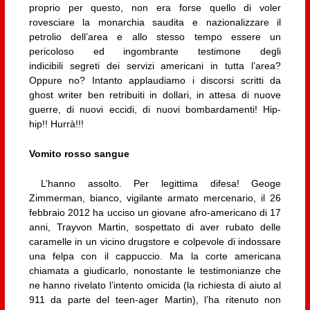
proprio per questo, non era forse quello di voler
rovesciare la monarchia saudita e nazionalizzare il
petrolio dell’area e allo stesso tempo essere un
pericoloso ed ingombrante testimone degli
indicibili segreti dei servizi americani in tutta l’area?
Oppure no? Intanto applaudiamo i discorsi scritti da
ghost writer ben retribuiti in dollari, in attesa di nuove
guerre, di nuovi eccidi, di nuovi bombardamenti! Hip-
hip!! Hurrà!!!
Vomito rosso sangue
L’hanno assolto. Per legittima difesa! Geoge
Zimmerman, bianco, vigilante armato mercenario, il 26
febbraio 2012 ha ucciso un giovane afro-americano di 17
anni, Trayvon Martin, sospettato di aver rubato delle
caramelle in un vicino drugstore e colpevole di indossare
una felpa con il cappuccio. Ma la corte americana
chiamata a giudicarlo, nonostante le testimonianze che
ne hanno rivelato l’intento omicida (la richiesta di aiuto al
911 da parte del teen-ager Martin), l’ha ritenuto non