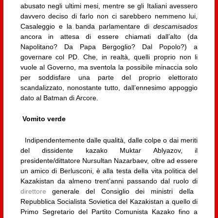
abusato negli ultimi mesi, mentre se gli Italiani avessero
davvero deciso di farlo non ci sarebbero nemmeno lui,
Casaleggio e la banda parlamentare di
descamisados
ancora in attesa di essere chiamati dall’alto (da
Napolitano? Da Papa Bergoglio? Dal Popolo?) a
governare col PD. Che, in realtà, quelli proprio non li
vuole al Governo, ma sventola la possibile minaccia solo
per soddisfare una parte del proprio elettorato
scandalizzato, nonostante tutto, dall’ennesimo appoggio
dato al Batman di Arcore.
Vomito verde
Indipendentemente dalle qualità, dalle colpe o dai meriti
del dissidente kazako Muktar Ablyazov, il
presidente/dittatore Nursultan Nazarbaev, oltre ad essere
un amico di Berlusconi, è alla testa della vita politica del
Kazakistan da almeno trent’anni passando dal ruolo di
direttore
generale del Consiglio dei ministri della
Repubblica Socialista Sovietica del Kazakistan a quello di
Primo Segretario del Partito Comunista Kazako fino a