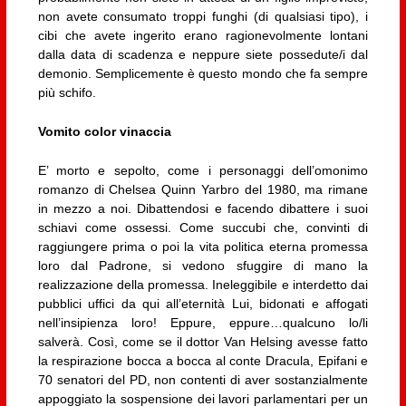
non avete consumato troppi funghi (di qualsiasi tipo), i
cibi che avete ingerito erano ragionevolmente lontani
dalla data di scadenza e neppure siete possedute/i dal
demonio. Semplicemente è questo mondo che fa sempre
più schifo.
Vomito color vinaccia
E’ morto e sepolto, come i personaggi dell’omonimo
romanzo di Chelsea Quinn Yarbro del 1980, ma rimane
in mezzo a noi. Dibattendosi e facendo dibattere i suoi
schiavi come ossessi. Come succubi che, convinti di
raggiungere prima o poi la vita politica eterna promessa
loro dal Padrone, si vedono sfuggire di mano la
realizzazione della promessa. Ineleggibile e interdetto dai
pubblici uffici da qui all’eternità Lui, bidonati e affogati
nell’insipienza loro! Eppure, eppure…qualcuno lo/li
salverà. Così, come se il dottor Van Helsing avesse fatto
la respirazione bocca a bocca al conte Dracula, Epifani e
70 senatori del PD, non contenti di aver sostanzialmente
appoggiato la sospensione dei lavori parlamentari per un