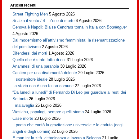
Articoli recenti
Street Fighting Men
5 Agosto 2026
Si alza il vento / 4 – Zone di morte
4 Agosto 2026
Genova è Napoli: Blaise Cendrars torna in Italia con
Bourlinguer
4 Agosto 2026
Dal modernismo all’attivismo femminista: la risemantizzazione
del primitivismo
2 Agosto 2026
Difendersi dai morti
1 Agosto 2026
Quello che è stato fatto di noi
31 Luglio 2026
Anamnesi di una paranoia
30 Luglio 2026
Cantico per una dis/umanità dolente
29 Luglio 2026
Il sostenitore ideale
28 Luglio 2026
La storia non è una fossa comune
27 Luglio 2026
“Da lunedì a lunedì” di Fernando Di Leo per guardare ai resti dei
Settanta
26 Luglio 2026
I malaveglia
25 Luglio 2026
Wasichu, papalagi, sempre quelli siamo
24 Luglio 2026
Case morte
23 Luglio 2026
Il poeta che cantò la gravitazione universale e la caduta (degli
angeli e degli uomini)
22 Luglio 2026
E man int la zità, cittadinanza e lavoro a Bologna
21 Luglio