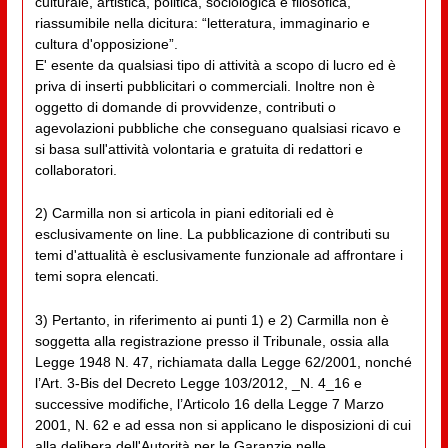
culturale, artistica, politica, sociologica e filosofica,
riassumibile nella dicitura: “letteratura, immaginario e
cultura d'opposizione”.
E' esente da qualsiasi tipo di attività a scopo di lucro ed è
priva di inserti pubblicitari o commerciali. Inoltre non è
oggetto di domande di provvidenze, contributi o
agevolazioni pubbliche che conseguano qualsiasi ricavo e
si basa sull'attività volontaria e gratuita di redattori e
collaboratori.
2) Carmilla non si articola in piani editoriali ed è
esclusivamente on line. La pubblicazione di contributi su
temi d'attualità è esclusivamente funzionale ad affrontare i
temi sopra elencati.
3) Pertanto, in riferimento ai punti 1) e 2) Carmilla non è
soggetta alla registrazione presso il Tribunale, ossia alla
Legge 1948 N. 47, richiamata dalla Legge 62/2001, nonché
l’Art. 3-Bis del Decreto Legge 103/2012, _N. 4_16 e
successive modifiche, l’Articolo 16 della Legge 7 Marzo
2001, N. 62 e ad essa non si applicano le disposizioni di cui
alla delibera dell'Autorità per le Garanzie nelle