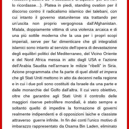
lo ricordasse…). Platea in piedi, standing ovation per il
discorso contro il radicalismo islamico dei talebani, con
cui intanto il governo statunitense sta trattando per
un’uscita non proprio vergognosa dall’Afghanistan.
Malala, doppiamente vittima di una violenza arcaica e di
una più sottile moderna che la usa per i propri scopi
imperiali, serve per far dimenticare che gli integralisti
islamici sono intanto al servizio dell’opera di devastazione
degli equilibri politici del Mediterraneo, del Vicino Oriente
e del Nord Africa messa in atto dagli USA e l’azione
dell’Arabia Saudita nell’armare le milizie “ribelli” in Siria.
Azione programmata che fa parte di quel
dividi et impera
che gli Stati Uniti mettono in atto da decenni nella regione
e in cui i due poli sono costituiti da Israele da una parte e
dalle monarchie del Golfo dall’altra. Il cui vero obiettivo,
oltre che garantire agli Stati Uniti il controllo delle
maggiori riserve petrolifere mondiali, è stato sempre e
soltanto quello di impedire la formazione di governi
realmente indipendenti e di opposizioni laiche e classiste
attraverso guerre infinite. In fin dei conti l’unico motivo di
imbarazzo rappresentato da Osama Bin Laden, eliminato