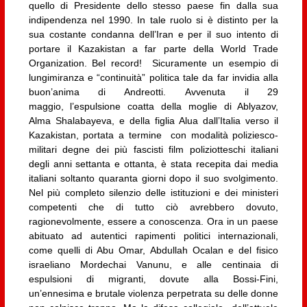
quello di Presidente dello stesso paese fin dalla sua
indipendenza nel 1990. In tale ruolo si è distinto per la
sua costante condanna dell’Iran e per il suo intento di
portare il Kazakistan a far parte della World Trade
Organization. Bel record! Sicuramente un esempio di
lungimiranza e “continuità” politica tale da far invidia alla
buon’anima di Andreotti. Avvenuta il 29
maggio, l’espulsione coatta della moglie di Ablyazov,
Alma Shalabayeva, e della figlia Alua dall’Italia verso il
Kazakistan, portata a termine con modalità poliziesco-
militari degne dei più fascisti film poliziotteschi italiani
degli anni settanta e ottanta, è stata recepita dai media
italiani soltanto quaranta giorni dopo il suo svolgimento.
Nel più completo silenzio delle istituzioni e dei ministeri
competenti che di tutto ciò avrebbero dovuto,
ragionevolmente, essere a conoscenza. Ora in un paese
abituato ad autentici rapimenti politici internazionali,
come quelli di Abu Omar, Abdullah Ocalan e del fisico
israeliano Mordechai Vanunu, e alle centinaia di
espulsioni di migranti, dovute alla Bossi-Fini,
un’ennesima e brutale violenza perpetrata su delle donne