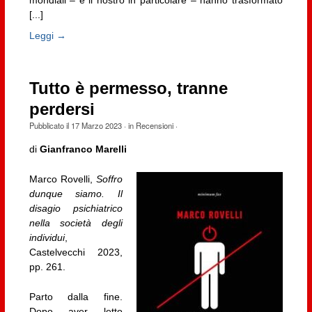
mondiali – e il nostro in particolare – hanno trasformato
[...]
Leggi →
Tutto è permesso, tranne
perdersi
Pubblicato il
17 Marzo 2023
· in
Recensioni
·
di
Gianfranco Marelli
Marco Rovelli,
Soffro
dunque siamo. Il
disagio psichiatrico
nella società degli
individui
,
Castelvecchi 2023,
pp. 261.
Parto dalla fine.
Dopo aver letto