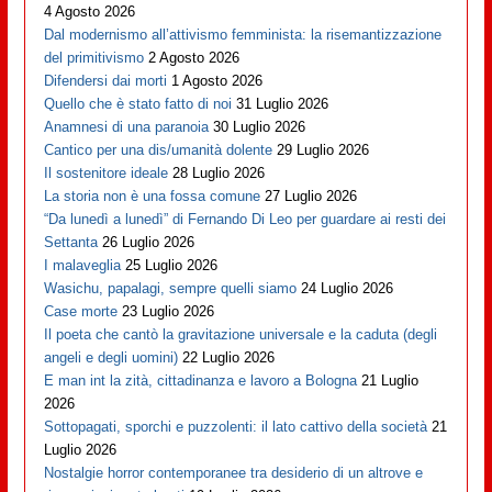
4 Agosto 2026
Dal modernismo all’attivismo femminista: la risemantizzazione
del primitivismo
2 Agosto 2026
Difendersi dai morti
1 Agosto 2026
Quello che è stato fatto di noi
31 Luglio 2026
Anamnesi di una paranoia
30 Luglio 2026
Cantico per una dis/umanità dolente
29 Luglio 2026
Il sostenitore ideale
28 Luglio 2026
La storia non è una fossa comune
27 Luglio 2026
“Da lunedì a lunedì” di Fernando Di Leo per guardare ai resti dei
Settanta
26 Luglio 2026
I malaveglia
25 Luglio 2026
Wasichu, papalagi, sempre quelli siamo
24 Luglio 2026
Case morte
23 Luglio 2026
Il poeta che cantò la gravitazione universale e la caduta (degli
angeli e degli uomini)
22 Luglio 2026
E man int la zità, cittadinanza e lavoro a Bologna
21 Luglio
2026
Sottopagati, sporchi e puzzolenti: il lato cattivo della società
21
Luglio 2026
Nostalgie horror contemporanee tra desiderio di un altrove e