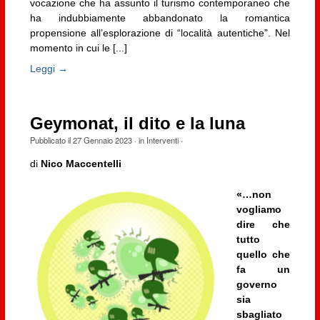
vocazione che ha assunto il turismo contemporaneo che
ha indubbiamente abbandonato la romantica
propensione all’esplorazione di “località autentiche”. Nel
momento in cui le [...]
Leggi →
Geymonat, il dito e la luna
Pubblicato il
27 Gennaio 2023
· in
Interventi
·
di
Nico Maccentelli
«…non
vogliamo
dire che
tutto
quello che
fa un
governo
sia
sbagliato