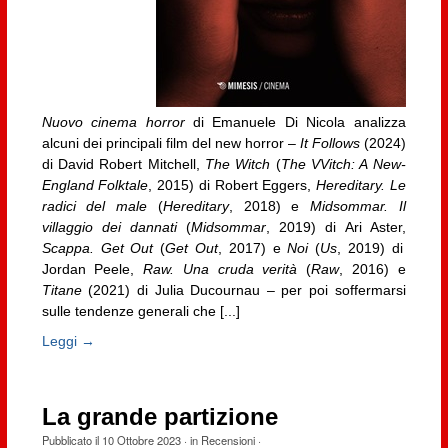
Nuovo cinema horror
di Emanuele Di Nicola analizza
alcuni dei principali film del new horror –
It Follows
(2024)
di David Robert Mitchell,
The Witch
(
The VVitch: A New-
England Folktale
, 2015) di Robert Eggers,
Hereditary. Le
radici del male
(
Hereditary
, 2018) e
Midsommar. Il
villaggio dei dannati
(
Midsommar
, 2019) di Ari Aster,
Scappa. Get Out
(
Get Out
, 2017) e
Noi
(
Us
, 2019) di
Jordan Peele,
Raw. Una cruda verità
(
Raw
, 2016) e
Titane
(2021) di Julia Ducournau – per poi soffermarsi
sulle tendenze generali che [...]
Leggi →
La grande partizione
Pubblicato il
10 Ottobre 2023
· in
Recensioni
·