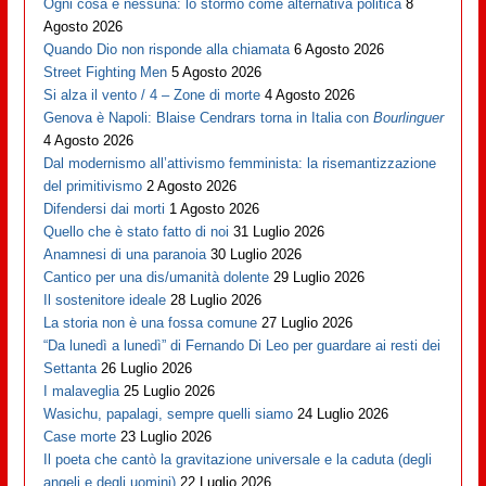
Ogni cosa e nessuna: lo stormo come alternativa politica
8
Agosto 2026
Quando Dio non risponde alla chiamata
6 Agosto 2026
Street Fighting Men
5 Agosto 2026
Si alza il vento / 4 – Zone di morte
4 Agosto 2026
Genova è Napoli: Blaise Cendrars torna in Italia con
Bourlinguer
4 Agosto 2026
Dal modernismo all’attivismo femminista: la risemantizzazione
del primitivismo
2 Agosto 2026
Difendersi dai morti
1 Agosto 2026
Quello che è stato fatto di noi
31 Luglio 2026
Anamnesi di una paranoia
30 Luglio 2026
Cantico per una dis/umanità dolente
29 Luglio 2026
Il sostenitore ideale
28 Luglio 2026
La storia non è una fossa comune
27 Luglio 2026
“Da lunedì a lunedì” di Fernando Di Leo per guardare ai resti dei
Settanta
26 Luglio 2026
I malaveglia
25 Luglio 2026
Wasichu, papalagi, sempre quelli siamo
24 Luglio 2026
Case morte
23 Luglio 2026
Il poeta che cantò la gravitazione universale e la caduta (degli
angeli e degli uomini)
22 Luglio 2026