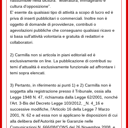
riassumibile nella dicitura: “letteratura, immaginario e
cultura d'opposizione”.
E' esente da qualsiasi tipo di attività a scopo di lucro ed è
priva di inserti pubblicitari o commerciali. Inoltre non è
oggetto di domande di provvidenze, contributi o
agevolazioni pubbliche che conseguano qualsiasi ricavo e
si basa sull'attività volontaria e gratuita di redattori e
collaboratori.
2) Carmilla non si articola in piani editoriali ed è
esclusivamente on line. La pubblicazione di contributi su
temi d'attualità è esclusivamente funzionale ad affrontare i
temi sopra elencati.
3) Pertanto, in riferimento ai punti 1) e 2) Carmilla non è
soggetta alla registrazione presso il Tribunale, ossia alla
Legge 1948 N. 47, richiamata dalla Legge 62/2001, nonché
l’Art. 3-Bis del Decreto Legge 103/2012, _N. 4_16 e
successive modifiche, l’Articolo 16 della Legge 7 Marzo
2001, N. 62 e ad essa non si applicano le disposizioni di cui
alla delibera dell'Autorità per le Garanzie nelle
Comunicazioni N. 666/08/CONS del 26 Novembre 2008, e