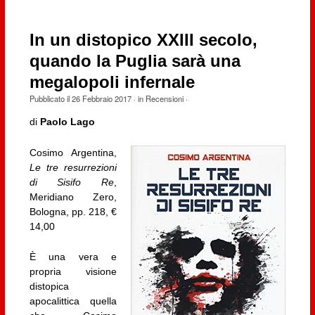
In un distopico XXIII secolo,
quando la Puglia sarà una
megalopoli infernale
Pubblicato il
26 Febbraio 2017
· in
Recensioni
·
di
Paolo Lago
Cosimo Argentina,
Le tre resurrezioni
di Sisifo Re
,
Meridiano Zero,
Bologna, pp. 218, €
14,00
È una vera e
propria visione
distopica
apocalittica quella