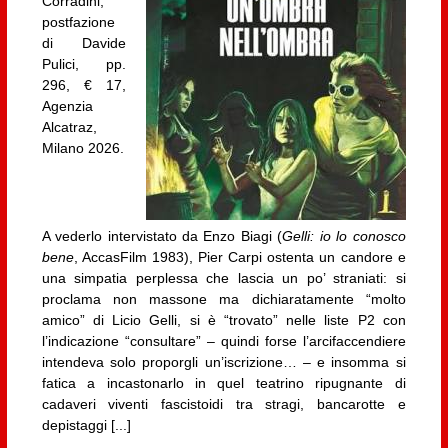
Corradini,
postfazione
di Davide
Pulici, pp.
296, € 17,
Agenzia
Alcatraz,
Milano 2026.
A vederlo intervistato da Enzo Biagi (
Gelli: io lo conosco
bene
, AccasFilm 1983), Pier Carpi ostenta un candore e
una simpatia perplessa che lascia un po’ straniati: si
proclama non massone ma dichiaratamente “molto
amico” di Licio Gelli, si è “trovato” nelle liste P2 con
l’indicazione “consultare” – quindi forse l’arcifaccendiere
intendeva solo proporgli un’iscrizione… – e insomma si
fatica a incastonarlo in quel teatrino ripugnante di
cadaveri viventi fascistoidi tra stragi, bancarotte e
depistaggi [...]