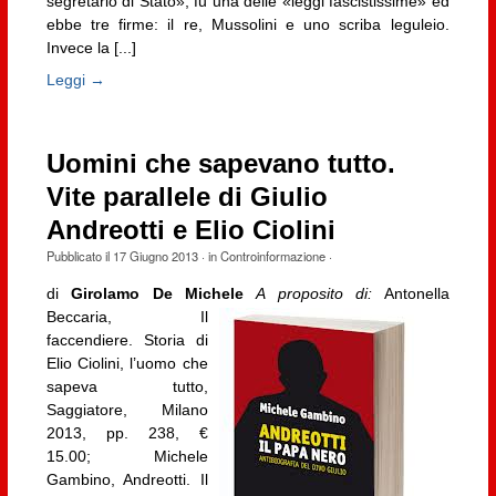
segretario di Stato»; fu una delle «leggi fascistissime» ed
ebbe tre firme: il re, Mussolini e uno scriba leguleio.
Invece la [...]
Leggi →
Uomini che sapevano tutto.
Vite parallele di Giulio
Andreotti e Elio Ciolini
Pubblicato il
17 Giugno 2013
· in
Controinformazione
·
di
Girolamo De Michele
A proposito di:
Antonella
Beccaria, Il
faccendiere. Storia di
Elio Ciolini, l’uomo che
sapeva tutto,
Saggiatore, Milano
2013, pp. 238, €
15.00; Michele
Gambino, Andreotti. Il