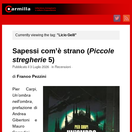
Currently viewing the tag:
"Licio Gelli"
Sapessi com’è strano (
Piccole
stregherie
5)
Pubblicato il
3 Luglio 2026
· in
Recensioni
·
di
Franco Pezzini
Pier Carpi,
Un’ombra
nell’ombra
,
prefazione di
Andrea
Gibertoni e
Mauro