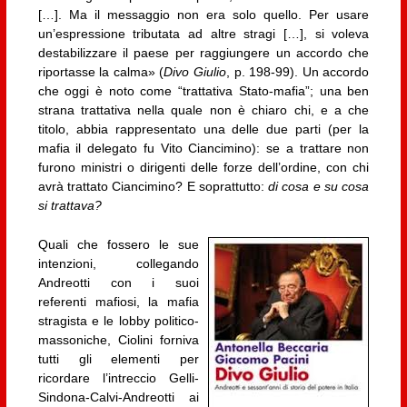
[…]. Ma il messaggio non era solo quello. Per usare
un’espressione tributata ad altre stragi […], si voleva
destabilizzare il paese per raggiungere un accordo che
riportasse la calma» (
Divo Giulio
, p. 198-99). Un accordo
che oggi è noto come “trattativa Stato-mafia”; una ben
strana trattativa nella quale non è chiaro chi, e a che
titolo, abbia rappresentato una delle due parti (per la
mafia il delegato fu Vito Ciancimino): se a trattare non
furono ministri o dirigenti delle forze dell’ordine, con chi
avrà trattato Ciancimino? E soprattutto:
di cosa e su cosa
si trattava?
Quali che fossero le sue
intenzioni, collegando
Andreotti con i suoi
referenti mafiosi, la mafia
stragista e le lobby politico-
massoniche, Ciolini forniva
tutti gli elementi per
ricordare l’intreccio Gelli-
Sindona-Calvi-Andreotti ai