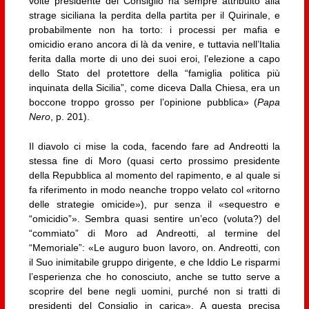
volte presidente del Consiglio ha sempre attribuito alla
strage siciliana la perdita della partita per il Quirinale, e
probabilmente non ha torto: i processi per mafia e
omicidio erano ancora di là da venire, e tuttavia nell’Italia
ferita dalla morte di uno dei suoi eroi, l’elezione a capo
dello Stato del protettore della “famiglia politica più
inquinata della Sicilia”, come diceva Dalla Chiesa, era un
boccone troppo grosso per l’opinione pubblica» (
Papa
Nero
, p. 201).
Il diavolo ci mise la coda, facendo fare ad Andreotti la
stessa fine di Moro (quasi certo prossimo presidente
della Repubblica al momento del rapimento, e al quale si
fa riferimento in modo neanche troppo velato col «ritorno
delle strategie omicide»), pur senza il «sequestro e
“omicidio”». Sembra quasi sentire un’eco (voluta?) del
“commiato” di Moro ad Andreotti, al termine del
“Memoriale”: «Le auguro buon lavoro, on. Andreotti, con
il Suo inimitabile gruppo dirigente, e che Iddio Le risparmi
l’esperienza che ho conosciuto, anche se tutto serve a
scoprire del bene negli uomini, purché non si tratti di
presidenti del Consiglio in carica». A questa precisa