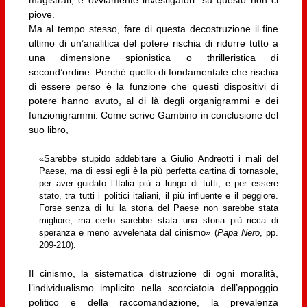
magistrati, e ovviamente investigatori: su questo non ci
piove.
Ma al tempo stesso, fare di questa decostruzione il fine
ultimo di un’analitica del potere rischia di ridurre tutto a
una dimensione spionistica o thrilleristica di
second’ordine. Perché quello di fondamentale che rischia
di essere perso è la funzione che questi dispositivi di
potere hanno avuto, al di là degli organigrammi e dei
funzionigrammi. Come scrive Gambino in conclusione del
suo libro,
«Sarebbe stupido addebitare a Giulio Andreotti i mali del
Paese, ma di essi egli è la più perfetta cartina di tornasole,
per aver guidato l’Italia più a lungo di tutti, e per essere
stato, tra tutti i politici italiani, il più influente e il peggiore.
Forse senza di lui la storia del Paese non sarebbe stata
migliore, ma certo sarebbe stata una storia più ricca di
speranza e meno avvelenata dal cinismo» (
Papa Nero
, pp.
209-210).
Il cinismo, la sistematica distruzione di ogni moralità,
l’individualismo implicito nella scorciatoia dell’appoggio
politico e della raccomandazione, la prevalenza