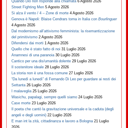
Quando Dio non risponde alla chiamata
6 Agosto 2026
Street Fighting Men
5 Agosto 2026
Si alza il vento / 4 – Zone di morte
4 Agosto 2026
Genova è Napoli: Blaise Cendrars torna in Italia con
Bourlinguer
4 Agosto 2026
Dal modernismo all’attivismo femminista: la risemantizzazione
del primitivismo
2 Agosto 2026
Difendersi dai morti
1 Agosto 2026
Quello che è stato fatto di noi
31 Luglio 2026
Anamnesi di una paranoia
30 Luglio 2026
Cantico per una dis/umanità dolente
29 Luglio 2026
Il sostenitore ideale
28 Luglio 2026
La storia non è una fossa comune
27 Luglio 2026
“Da lunedì a lunedì” di Fernando Di Leo per guardare ai resti dei
Settanta
26 Luglio 2026
I malaveglia
25 Luglio 2026
Wasichu, papalagi, sempre quelli siamo
24 Luglio 2026
Case morte
23 Luglio 2026
Il poeta che cantò la gravitazione universale e la caduta (degli
angeli e degli uomini)
22 Luglio 2026
E man int la zità, cittadinanza e lavoro a Bologna
21 Luglio
2026