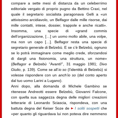
compare a sette mesi di distanza da un celeberrimo
editoriale vergato di proprio pugno da Bettino Craxi, nel
quale il segretario socialista paragonava Gelli a «un
attivissimo arcidiavolo, un Belfagor dalle mille risorse, dai
mille contatti, intese, dossier, trappole e anche ricatti».
Insomma, una specie di «grand commis
dell’organizzazione, […] un uomo molto abile, una volpe,
ma non un capo […]. Belfagor resta una specie di
segretario generale di Belzebù. E se c’è Belzebù, ognuno
se lo potrà immaginare come meglio crede, sforzandosi
di dargli una fisionomia, una struttura, un nome»
(
Belfagor e Belzebù
“Avanti!”, 31 maggio 1981;
Divo
Giulio
, p. 139). Come se all’
io so
(l’identità di Belzebù) si
volesse rispondere con un
anch’io so
(del conto aperto
dal tuo uomo Larini a Lugano).
Anni dopo, alla domanda di Michele Gambino se
ritenesse Andreotti essere Belzebù, Giovanni Falcone,
con quella sua saggezza degna delle migliori creazioni
letterarie di Leonardo Sciascia, rispondeva, con una
battuta degna del Keiser Soze de
I soliti sospetti
che
«per quanto gli riguardava lui non poteva dire nemmeno