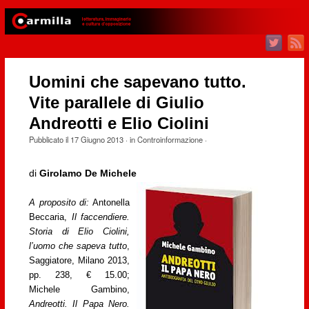
Uomini che sapevano tutto.
Vite parallele di Giulio
Andreotti e Elio Ciolini
Pubblicato il
17 Giugno 2013
· in
Controinformazione
·
di
Girolamo De Michele
A proposito di:
Antonella
Beccaria,
Il faccendiere.
Storia di Elio Ciolini,
l’uomo che sapeva tutto
,
Saggiatore, Milano 2013,
pp. 238, € 15.00;
Michele Gambino,
Andreotti. Il Papa Nero.