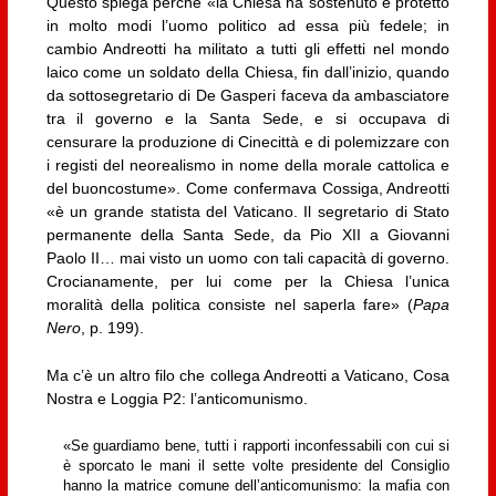
Questo spiega perchè «la Chiesa ha sostenuto e protetto
in molto modi l’uomo politico ad essa più fedele; in
cambio Andreotti ha militato a tutti gli effetti nel mondo
laico come un soldato della Chiesa, fin dall’inizio, quando
da sottosegretario di De Gasperi faceva da ambasciatore
tra il governo e la Santa Sede, e si occupava di
censurare la produzione di Cinecittà e di polemizzare con
i registi del neorealismo in nome della morale cattolica e
del buoncostume». Come confermava Cossiga, Andreotti
«è un grande statista del Vaticano. Il segretario di Stato
permanente della Santa Sede, da Pio XII a Giovanni
Paolo II… mai visto un uomo con tali capacità di governo.
Crocianamente, per lui come per la Chiesa l’unica
moralità della politica consiste nel saperla fare» (
Papa
Nero
, p. 199).
Ma c’è un altro filo che collega Andreotti a Vaticano, Cosa
Nostra e Loggia P2: l’anticomunismo.
«Se guardiamo bene, tutti i rapporti inconfessabili con cui si
è sporcato le mani il sette volte presidente del Consiglio
hanno la matrice comune dell’anticomunismo: la mafia con