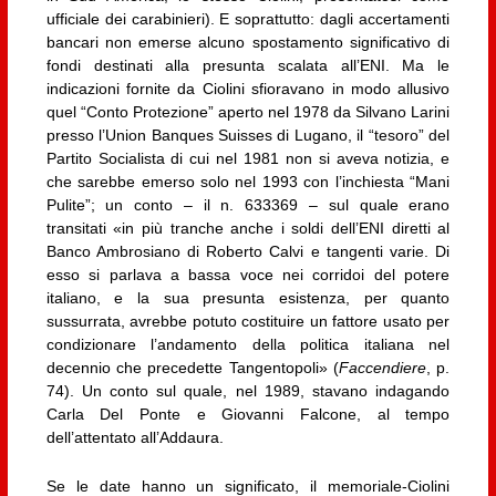
ufficiale dei carabinieri). E soprattutto: dagli accertamenti
bancari non emerse alcuno spostamento significativo di
fondi destinati alla presunta scalata all’ENI. Ma le
indicazioni fornite da Ciolini sfioravano in modo allusivo
quel “Conto Protezione” aperto nel 1978 da Silvano Larini
presso l’Union Banques Suisses di Lugano, il “tesoro” del
Partito Socialista di cui nel 1981 non si aveva notizia, e
che sarebbe emerso solo nel 1993 con l’inchiesta “Mani
Pulite”; un conto – il n. 633369 – sul quale erano
transitati «in più tranche anche i soldi dell’ENI diretti al
Banco Ambrosiano di Roberto Calvi e tangenti varie. Di
esso si parlava a bassa voce nei corridoi del potere
italiano, e la sua presunta esistenza, per quanto
sussurrata, avrebbe potuto costituire un fattore usato per
condizionare l’andamento della politica italiana nel
decennio che precedette Tangentopoli» (
Faccendiere
, p.
74). Un conto sul quale, nel 1989, stavano indagando
Carla Del Ponte e Giovanni Falcone, al tempo
dell’attentato all’Addaura.
Se le date hanno un significato, il memoriale-Ciolini