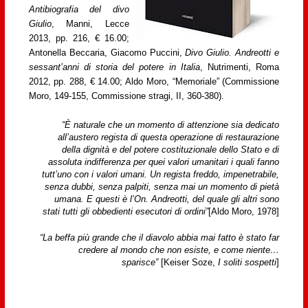
Antibiografia del divo
Giulio
, Manni, Lecce
2013, pp. 216, € 16.00;
Antonella Beccaria, Giacomo Puccini,
Divo Giulio. Andreotti e
sessant’anni di storia del potere in Italia
, Nutrimenti, Roma
2012, pp. 288, € 14.00; Aldo Moro, “Memoriale” (Commissione
Moro, 149-155, Commissione stragi, II, 360-380).
“È naturale che un momento di attenzione sia dedicato
all’austero regista di questa operazione di restaurazione
della dignità e del potere costituzionale dello Stato e di
assoluta indifferenza per quei valori umanitari i quali fanno
tutt’uno con i valori umani. Un regista freddo, impenetrabile,
senza dubbi, senza palpiti, senza mai un momento di pietà
umana. E questi è l’On. Andreotti, del quale gli altri sono
stati tutti gli obbedienti esecutori di ordini”
[Aldo Moro, 1978]
“La
beffa più grande che il diavolo abbia mai fatto è stato far
credere al mondo che non esiste, e come niente…
sparisce”
[Keiser Soze,
I soliti sospetti
]