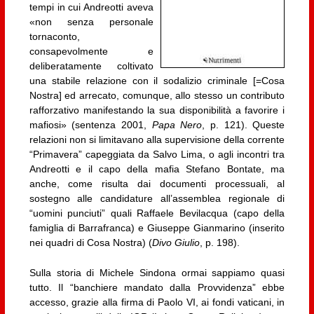
tempi in cui Andreotti aveva
«non senza personale
tornaconto,
consapevolmente e
deliberatamente coltivato
una stabile relazione con il sodalizio criminale [=Cosa
Nostra] ed arrecato, comunque, allo stesso un contributo
rafforzativo manifestando la sua disponibilità a favorire i
mafiosi» (sentenza 2001,
Papa Nero
, p. 121). Queste
relazioni non si limitavano alla supervisione della corrente
“Primavera” capeggiata da Salvo Lima, o agli incontri tra
Andreotti e il capo della mafia Stefano Bontate, ma
anche, come risulta dai documenti processuali, al
sostegno alle candidature all’assemblea regionale di
“uomini punciuti” quali Raffaele Bevilacqua (capo della
famiglia di Barrafranca) e Giuseppe Gianmarino (inserito
nei quadri di Cosa Nostra) (
Divo Giulio
, p. 198).
Sulla storia di Michele Sindona ormai sappiamo quasi
tutto. Il “banchiere mandato dalla Provvidenza” ebbe
accesso, grazie alla firma di Paolo VI, ai fondi vaticani, in