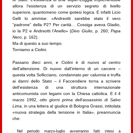
allora l’esistenza di un servizio segreto di livello
superiore, quantomeno come ipotesi logica. E infatti Licio
Gelli lo ammise: «Andreotti sarebbe stato il vero
“padrone” della P2? Per carità… Cossiga aveva Gladio,
io la P2 e Andreotti l’Anello» (
Divo Giulio
, p. 260;
Papa
Nero
, p. 162).
Ma di questo a suo tempo.
Torniamo a Ciolini.
Passano dieci anni, e Ciolini è di nuovo al centro
dell’attenzione. Di nuovo dall’interno di un carcere –
questa volta Sollicciano, condannato per calunnia e truffa
ai danni dello Stato – il Faccendiere torna a scrivere
dell’esistenza di una struttura internazionale
anticomunista con legami con la Chiesa cattolica. E il 4
marzo 1992,
otto giorni prima dell’assassinio di Salvo
Lima
, in una lettera al giudice di Bologna Grassi, intitolata
«nuova strategia della tensione in Italia», preannuncia
che:
Nel periodo marzo-luglio avverranno fatti intesi a