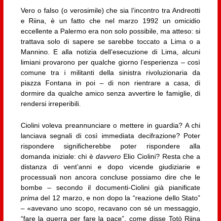
Vero o falso (o verosimile) che sia l’incontro tra Andreotti
e Riina, è un fatto che nel marzo 1992 un omicidio
eccellente a Palermo era non solo possibile, ma atteso: si
trattava solo di sapere se sarebbe toccato a Lima o a
Mannino. E alla notizia dell’esecuzione di Lima, alcuni
limiani provarono per qualche giorno l’esperienza – così
comune tra i militanti della sinistra rivoluzionaria da
piazza Fontana in poi – di non rientrare a casa, di
dormire da qualche amico senza avvertire le famiglie, di
rendersi irreperibili.
Ciolini voleva preannunciare o mettere in guardia? A chi
lanciava segnali di così immediata decifrazione? Poter
rispondere significherebbe poter rispondere alla
domanda iniziale: chi è
davvero
Elio Ciolini? Resta che a
distanza di vent’anni e dopo vicende giudiziarie e
processuali non ancora concluse possiamo dire che le
bombe – secondo il documenti-Ciolini già pianificate
prima
del 12 marzo, e non dopo la “reazione dello Stato”
– «avevano uno scopo, recavano con sé un messaggio,
“fare la guerra per fare la pace”, come disse Totò Riina