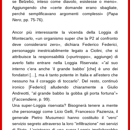
se Belzebù, inteso come diavolo, esistesse o meno».
Aggiungendo che «certe domande erano sbagliate,
perché semplificavano argomenti complessi» (
Papa
Nero
, pp. 75-76).
Ancor più interessante la vicenda della Loggia di
Montecarlo, «un organismo super che la P2 al confronto
deve considerarsi zero», dichiara Federico Federici,
personaggio inestricabilmente legato a Ciolini, che si
attribuisce la responsabilità («purtroppo», aggiunge) di
averlo fatto entrare nella Loggia Riservata: «”al suo
interno c’era anche ‘il grande babbo’ [che] è uno dei
fondatori […], ma è tanto potente in Italia e all’estero che
nessuno ha il coraggio di toccarlo”. Del resto, continuò
ironico [Federici] alludendo chiaramente a Giulio
Andreotti, “al grande babbo la gobba gli porta fortuna”»
(
Faccendiere
,
p. 99).
Una super-Loggia riservata? Bisognerà tenere a mente
che personaggi come Licio Gelli, Francesco Pazienza, il
generale Pietro Musumeci hanno costituito il “vero”
servizio segreto attraverso la loro “infiltrazione” nei servizi
di Stato. L’esistenza di una super-Loggia implicherebbe