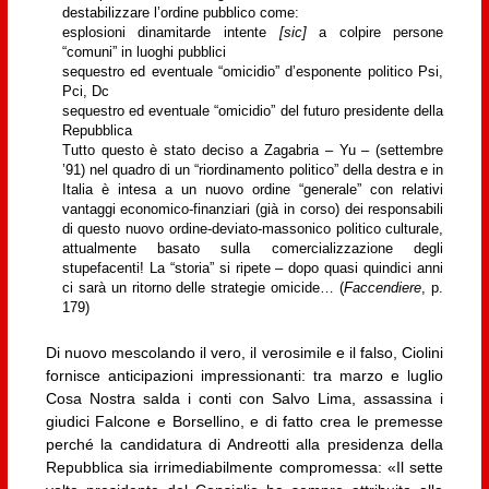
destabilizzare l’ordine pubblico come:
esplosioni dinamitarde intente
[sic]
a colpire persone
“comuni” in luoghi pubblici
sequestro ed eventuale “omicidio” d’esponente politico Psi,
Pci, Dc
sequestro ed eventuale “omicidio” del futuro presidente della
Repubblica
Tutto questo è stato deciso a Zagabria – Yu – (settembre
’91) nel quadro di un “riordinamento politico” della destra e in
Italia è intesa a un nuovo ordine “generale” con relativi
vantaggi economico-finanziari (già in corso) dei responsabili
di questo nuovo ordine-deviato-massonico politico culturale,
attualmente basato sulla comercializzazione degli
stupefacenti! La “storia” si ripete – dopo quasi quindici anni
ci sarà un ritorno delle strategie omicide… (
Faccendiere
, p.
179)
Di nuovo mescolando il vero, il verosimile e il falso, Ciolini
fornisce anticipazioni impressionanti: tra marzo e luglio
Cosa Nostra salda i conti con Salvo Lima, assassina i
giudici Falcone e Borsellino, e di fatto crea le premesse
perché la candidatura di Andreotti alla presidenza della
Repubblica sia irrimediabilmente compromessa: «Il sette