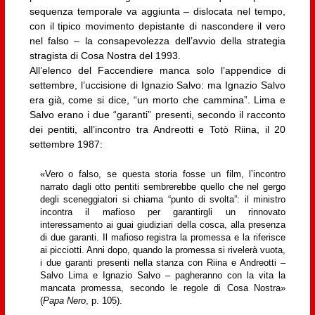
sequenza temporale va aggiunta – dislocata nel tempo,
con il tipico movimento depistante di nascondere il vero
nel falso – la consapevolezza dell’avvio della strategia
stragista di Cosa Nostra del 1993.
All’elenco del Faccendiere manca solo l’appendice di
settembre, l’uccisione di Ignazio Salvo: ma Ignazio Salvo
era già, come si dice, “un morto che cammina”. Lima e
Salvo erano i due “garanti” presenti, secondo il racconto
dei pentiti, all’incontro tra Andreotti e Totò Riina, il 20
settembre 1987:
«Vero o falso, se questa storia fosse un film, l’incontro
narrato dagli otto pentiti sembrerebbe quello che nel gergo
degli sceneggiatori si chiama “punto di svolta”: il ministro
incontra il mafioso per garantirgli un rinnovato
interessamento ai guai giudiziari della cosca, alla presenza
di due garanti. Il mafioso registra la promessa e la riferisce
ai picciotti. Anni dopo, quando la promessa si rivelerà vuota,
i due garanti presenti nella stanza con Riina e Andreotti –
Salvo Lima e Ignazio Salvo – pagheranno con la vita la
mancata promessa, secondo le regole di Cosa Nostra»
(
Papa Nero
, p. 105).