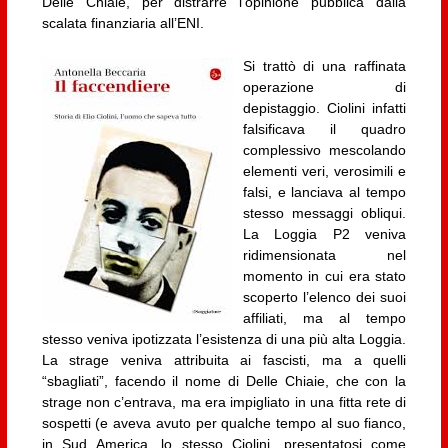
Delle Chiaie, per distrarre l’opinione pubblica dalla
scalata finanziaria all’ENI.
Si trattò di una raffinata
operazione di
depistaggio. Ciolini infatti
falsificava il quadro
complessivo mescolando
elementi veri, verosimili e
falsi, e lanciava al tempo
stesso messaggi obliqui.
La Loggia P2 veniva
ridimensionata nel
momento in cui era stato
scoperto l’elenco dei suoi
affiliati, ma al tempo
stesso veniva ipotizzata l’esistenza di una più alta Loggia.
La strage veniva attribuita ai fascisti, ma a quelli
“sbagliati”, facendo il nome di Delle Chiaie, che con la
strage non c’entrava, ma era impigliato in una fitta rete di
sospetti (e aveva avuto per qualche tempo al suo fianco,
in Sud America, lo stesso Ciolini, presentatosi come