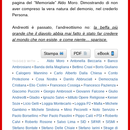
pagina del “Memoriale” Aldo Moro. Dimostrando di non
aver compreso la vera natura del demonio, nel crederlo
Persona.
Andreotti è passato, l’andreottismo no:
l
a beffa più
grande che il diavolo abbia mai fatto è stato far credere
al mondo che non esiste, e come niente… sparisce.
Stampa
PDF
eBook
Aldo Moro
•
Antonella Beccaria
•
Banco
TAGGED WITH →
Ambrosiano
•
Banda della Magliana
•
Bettino Craxi
•
Boris Giuliano
•
Calogero Mannino
•
Carlo Alberto Dalla Chiesa
•
Conto
Protezione
•
Cosa Nostra
•
Danilo Abbruciati
•
Democrazia
Cristiana
•
Elio Ciolini
•
Francesco Cossiga
•
Francesco Pazienza
•
Giacomo Puccini
•
Giorgio Ambrosoli
•
Giovanni Falcone
•
Giulio
Andreotti
•
Gladio
•
Ignazio Salvo
•
Istituto Opere Religiose
•
Keiser
Soze
•
Licio Gelli
•
Loggia Montecarlo
•
Loggia P2
•
Mafia
•
Michele
Gambino
•
Michele Sindona
•
Mino Pecorelli
•
Noto Servizio
•
Paolo Borsellino
•
Pier Paolo Pasolini
•
Pippo Calò
•
PSI
•
Roberto
Calvi
•
Roberto Rosone
•
Salvo Lima
•
SID
•
SIFAR
•
SISMI
•
Stefano Bontate
•
Stefano Delle Chiaie
•
Stefano larini
•
Strage di