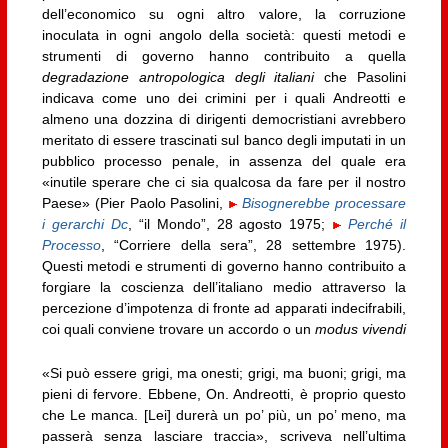
dell’economico su ogni altro valore, la corruzione
inoculata in ogni angolo della società: questi metodi e
strumenti di governo hanno contribuito a quella
degradazione antropologica degli italiani
che Pasolini
indicava come uno dei crimini per i quali Andreotti e
almeno una dozzina di dirigenti democristiani avrebbero
meritato di essere trascinati sul banco degli imputati in un
pubblico processo penale, in assenza del quale era
«inutile sperare che ci sia qualcosa da fare per il nostro
Paese» (Pier Paolo Pasolini,
Bisognerebbe processare
i gerarchi Dc
, “il Mondo”, 28 agosto 1975;
Perché il
Processo
, “Corriere della sera”, 28 settembre 1975).
Questi metodi e strumenti di governo hanno contribuito a
forgiare la coscienza dell’italiano medio attraverso la
percezione d’impotenza di fronte ad apparati indecifrabili,
coi quali conviene trovare un accordo o un
modus vivendi
«Si può essere grigi, ma onesti; grigi, ma buoni; grigi, ma
pieni di fervore. Ebbene, On. Andreotti, è proprio questo
che Le manca. [Lei] durerà un po’ più, un po’ meno, ma
passerà senza lasciare traccia», scriveva nell’ultima