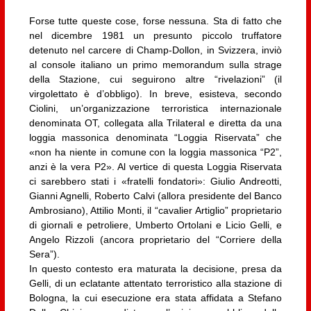
Forse tutte queste cose, forse nessuna. Sta di fatto che
nel dicembre 1981 un presunto piccolo truffatore
detenuto nel carcere di Champ-Dollon, in Svizzera, inviò
al console italiano un primo memorandum sulla strage
della Stazione, cui seguirono altre “rivelazioni” (il
virgolettato è d’obbligo). In breve, esisteva, secondo
Ciolini, un’organizzazione terroristica internazionale
denominata OT, collegata alla Trilateral e diretta da una
loggia massonica denominata “Loggia Riservata” che
«non ha niente in comune con la loggia massonica “P2”,
anzi è la vera P2». Al vertice di questa Loggia Riservata
ci sarebbero stati i «fratelli fondatori»: Giulio Andreotti,
Gianni Agnelli, Roberto Calvi (allora presidente del Banco
Ambrosiano), Attilio Monti, il “cavalier Artiglio” proprietario
di giornali e petroliere, Umberto Ortolani e Licio Gelli, e
Angelo Rizzoli (ancora proprietario del “Corriere della
Sera”).
In questo contesto era maturata la decisione, presa da
Gelli, di un eclatante attentato terroristico alla stazione di
Bologna, la cui esecuzione era stata affidata a Stefano