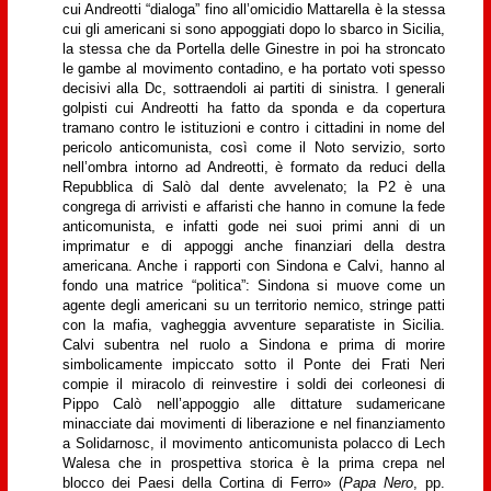
cui Andreotti “dialoga” fino all’omicidio Mattarella è la stessa
cui gli americani si sono appoggiati dopo lo sbarco in Sicilia,
la stessa che da Portella delle Ginestre in poi ha stroncato
le gambe al movimento contadino, e ha portato voti spesso
decisivi alla Dc, sottraendoli ai partiti di sinistra. I generali
golpisti cui Andreotti ha fatto da sponda e da copertura
tramano contro le istituzioni e contro i cittadini in nome del
pericolo anticomunista, così come il Noto servizio, sorto
nell’ombra intorno ad Andreotti, è formato da reduci della
Repubblica di Salò dal dente avvelenato; la P2 è una
congrega di arrivisti e affaristi che hanno in comune la fede
anticomunista, e infatti gode nei suoi primi anni di un
imprimatur e di appoggi anche finanziari della destra
americana. Anche i rapporti con Sindona e Calvi, hanno al
fondo una matrice “politica”: Sindona si muove come un
agente degli americani su un territorio nemico, stringe patti
con la mafia, vagheggia avventure separatiste in Sicilia.
Calvi subentra nel ruolo a Sindona e prima di morire
simbolicamente impiccato sotto il Ponte dei Frati Neri
compie il miracolo di reinvestire i soldi dei corleonesi di
Pippo Calò nell’appoggio alle dittature sudamericane
minacciate dai movimenti di liberazione e nel finanziamento
a Solidarnosc, il movimento anticomunista polacco di Lech
Walesa che in prospettiva storica è la prima crepa nel
blocco dei Paesi della Cortina di Ferro» (
Papa Nero
, pp.