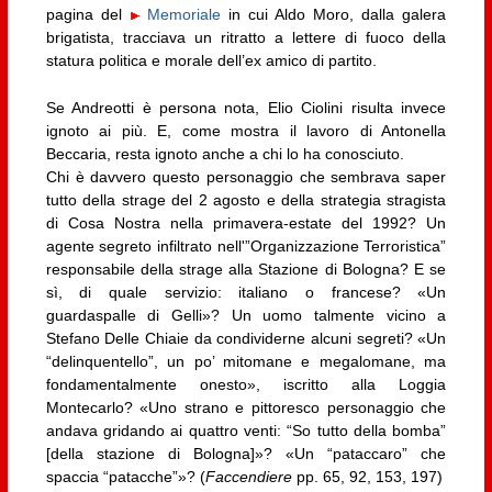
pagina del
Memoriale
in cui Aldo Moro, dalla galera
brigatista, tracciava un ritratto a lettere di fuoco della
statura politica e morale dell’ex amico di partito.
Se Andreotti è persona nota, Elio Ciolini risulta invece
ignoto ai più. E, come mostra il lavoro di Antonella
Beccaria, resta ignoto anche a chi lo ha conosciuto.
Chi è davvero questo personaggio che sembrava saper
tutto della strage del 2 agosto e della strategia stragista
di Cosa Nostra nella primavera-estate del 1992? Un
agente segreto infiltrato nell'”Organizzazione Terroristica”
responsabile della strage alla Stazione di Bologna? E se
sì, di quale servizio: italiano o francese? «Un
guardaspalle di Gelli»? Un uomo talmente vicino a
Stefano Delle Chiaie da condividerne alcuni segreti? «Un
“delinquentello”, un po’ mitomane e megalomane, ma
fondamentalmente onesto», iscritto alla Loggia
Montecarlo? «Uno strano e pittoresco personaggio che
andava gridando ai quattro venti: “So tutto della bomba”
[della stazione di Bologna]»? «Un “pataccaro” che
spaccia “patacche”»? (
Faccendiere
pp. 65, 92, 153, 197)