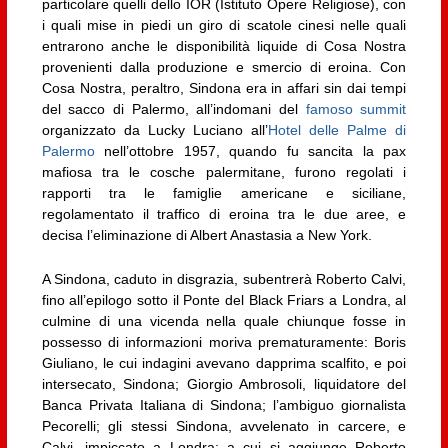
particolare quelli dello IOR (Istituto Opere Religiose), con
i quali mise in piedi un giro di scatole cinesi nelle quali
entrarono anche le disponibilità liquide di Cosa Nostra
provenienti dalla produzione e smercio di eroina. Con
Cosa Nostra, peraltro, Sindona era in affari sin dai tempi
del sacco di Palermo, all’indomani del
famoso summit
organizzato da Lucky Luciano all’
Hotel delle Palme di
Palermo
nell’ottobre 1957, quando fu sancita la pax
mafiosa tra le cosche palermitane, furono regolati i
rapporti tra le famiglie americane e siciliane,
regolamentato il traffico di eroina tra le due aree, e
decisa l’eliminazione di Albert Anastasia a New York.
A Sindona, caduto in disgrazia, subentrerà Roberto Calvi,
fino all’epilogo sotto il Ponte del Black Friars a Londra, al
culmine di una vicenda nella quale chiunque fosse in
possesso di informazioni moriva prematuramente: Boris
Giuliano, le cui indagini avevano dapprima scalfito, e poi
intersecato, Sindona; Giorgio Ambrosoli, liquidatore del
Banca Privata Italiana di Sindona; l’ambiguo giornalista
Pecorelli; gli stessi Sindona, avvelenato in carcere, e
Calvi, impiccato a Londra; a cui si aggiunge Roberto