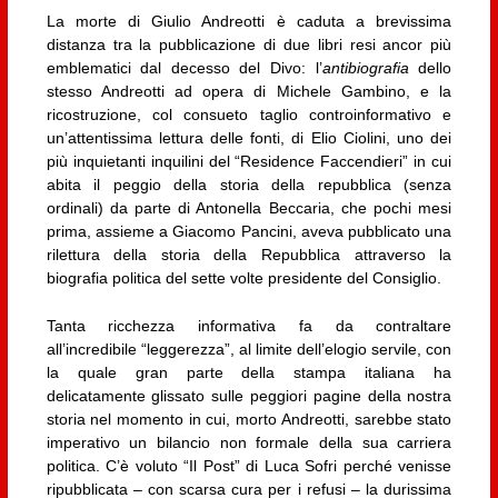
La morte di Giulio Andreotti è caduta a brevissima
distanza tra la pubblicazione di due libri resi ancor più
emblematici dal decesso del Divo: l’
antibiografia
dello
stesso Andreotti ad opera di Michele Gambino, e la
ricostruzione, col consueto taglio controinformativo e
un’attentissima lettura delle fonti, di Elio Ciolini, uno dei
più inquietanti inquilini del “Residence Faccendieri” in cui
abita il peggio della storia della repubblica (senza
ordinali) da parte di Antonella Beccaria, che pochi mesi
prima, assieme a Giacomo Pancini, aveva pubblicato una
rilettura della storia della Repubblica attraverso la
biografia politica del sette volte presidente del Consiglio.
Tanta ricchezza informativa fa da contraltare
all’incredibile “leggerezza”, al limite dell’elogio servile, con
la quale gran parte della stampa italiana ha
delicatamente glissato sulle peggiori pagine della nostra
storia nel momento in cui, morto Andreotti, sarebbe stato
imperativo un bilancio non formale della sua carriera
politica. C’è voluto “Il Post” di Luca Sofri perché venisse
ripubblicata – con scarsa cura per i refusi – la durissima