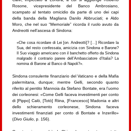
Rosone, vicepresidente del Banco Ambrosiano,
scampato al tentato omicidio da parte di uno dei capi
della banda della Magliana Danilo Abbruciati; e Aldo
Moro, che nel suo “Memoriale” ricorda il ruolo avuto da
Andreotti nell’ascesa di Sindona:
«Che cosa ricordare di Lei [on. Andreotti]? […] Ricordare la
Sua, del resto confessata, amicizia con Sindona e Barone?
Il Suo viaggio americano con il banchetto offerto da Sindona
malgrado il contrario parere dell’Ambasciatore d’Italia? La
nomina di Barone al Banco di Napoli?».
Sindona consulente finanziario del Vaticano e della Mafia
palermitana, dunque; mentre Gelli, secondo quanto
riferito al pentito Mannoia da Stefano Bontate, era l’uomo
dei corleonesi: «Come Gelli faceva investimenti per conto
di [Pippo] Calò, [Totò] Riina, [Francesco] Madonia e altri
dello schieramento corleonese, Sindona faceva
investimenti finanziati per conto di Bontate e Inzerillo»
(
Divo Giulio
, p. 156).