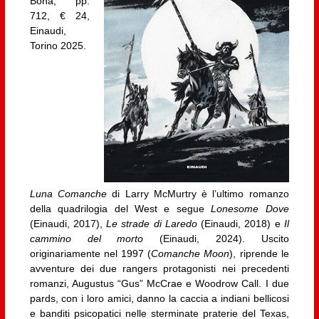
Bona, pp.
712, € 24,
Einaudi,
Torino 2025.
Luna Comanche
di Larry McMurtry è l’ultimo romanzo
della quadrilogia del West e segue
Lonesome Dove
(Einaudi, 2017),
Le strade di Laredo
(Einaudi, 2018) e
Il
cammino del morto
(Einaudi, 2024). Uscito
originariamente nel 1997 (
Comanche Moon
), riprende le
avventure dei due rangers protagonisti nei precedenti
romanzi, Augustus “Gus” McCrae e Woodrow Call. I due
pards, con i loro amici, danno la caccia a indiani bellicosi
e banditi psicopatici nelle sterminate praterie del Texas,