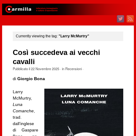
Currently viewing the tag:
"Larry McMurtry"
Così succedeva ai vecchi
cavalli
Pubblicato il
22 Novembre 2025
· in
Recensioni
·
di
Giorgio Bona
Larry
McMurtry,
Luna
Comanche
,
trad.
dall’inglese
di Gaspare