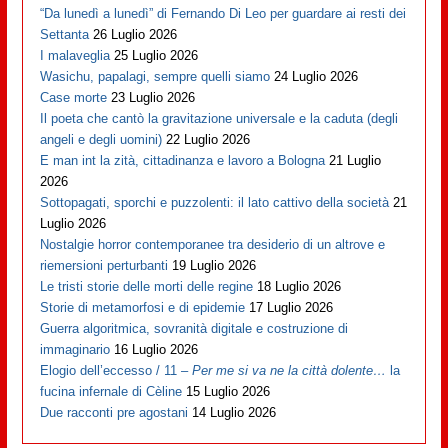
“Da lunedì a lunedì” di Fernando Di Leo per guardare ai resti dei
Settanta
26 Luglio 2026
I malaveglia
25 Luglio 2026
Wasichu, papalagi, sempre quelli siamo
24 Luglio 2026
Case morte
23 Luglio 2026
Il poeta che cantò la gravitazione universale e la caduta (degli
angeli e degli uomini)
22 Luglio 2026
E man int la zità, cittadinanza e lavoro a Bologna
21 Luglio
2026
Sottopagati, sporchi e puzzolenti: il lato cattivo della società
21
Luglio 2026
Nostalgie horror contemporanee tra desiderio di un altrove e
riemersioni perturbanti
19 Luglio 2026
Le tristi storie delle morti delle regine
18 Luglio 2026
Storie di metamorfosi e di epidemie
17 Luglio 2026
Guerra algoritmica, sovranità digitale e costruzione di
immaginario
16 Luglio 2026
Elogio dell’eccesso / 11 –
Per me si va ne la città dolente…
la
fucina infernale di Cèline
15 Luglio 2026
Due racconti pre agostani
14 Luglio 2026