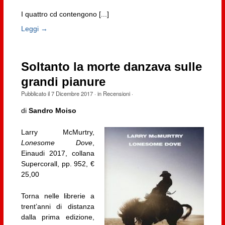
I quattro cd contengono [...]
Leggi →
Soltanto la morte danzava sulle
grandi pianure
Pubblicato il
7 Dicembre 2017
· in
Recensioni
·
di
Sandro Moiso
Larry McMurtry,
Lonesome Dove
,
Einaudi 2017, collana
Supercorall, pp. 952, €
25,00
Torna nelle librerie a
trent’anni di distanza
dalla prima edizione,