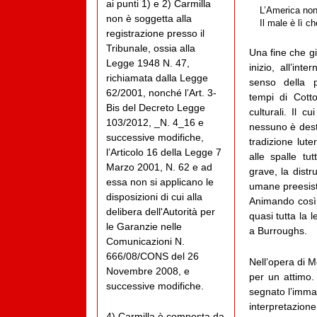
ai punti 1) e 2) Carmilla
L’America non 
non è soggetta alla
Il male è lì c
registrazione presso il
Tribunale, ossia alla
Una fine che g
Legge 1948 N. 47,
inizio, all’int
richiamata dalla Legge
senso della p
62/2001, nonché l’Art. 3-
tempi di Cotto
Bis del Decreto Legge
culturali. Il 
103/2012, _N. 4_16 e
nessuno è desti
successive modifiche,
tradizione lut
l’Articolo 16 della Legge 7
alle spalle tu
Marzo 2001, N. 62 e ad
grave, la dist
essa non si applicano le
umane preesist
disposizioni di cui alla
Animando così 
delibera dell'Autorità per
quasi tutta la
le Garanzie nelle
a Burroughs.
Comunicazioni N.
666/08/CONS del 26
Nell’opera di M
Novembre 2008, e
per un attimo.
successive modifiche.
segnato l’imma
interpretazion
4) Carmilla è composta da