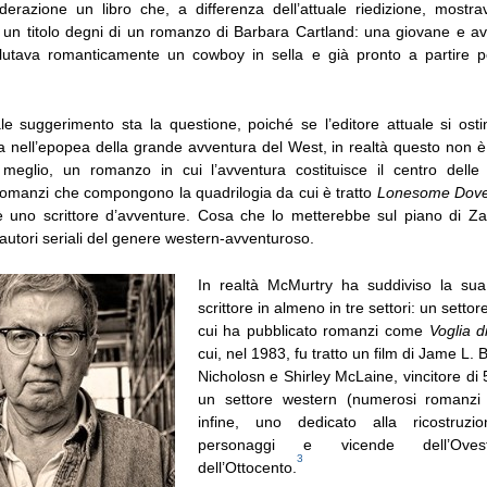
derazione un libro che, a differenza dell’attuale riedizione, mostra
un titolo degni di un romanzo di Barbara Cartland: una giovane e 
lutava romanticamente un cowboy in sella e già pronto a partire pe
ale suggerimento sta la questione, poiché se l’editore attuale si osti
a nell’epopea della grande avventura del West, in realtà questo non 
meglio, un romanzo in cui l’avventura costituisce il centro delle
romanzi che compongono la quadrilogia da cui è tratto
Lonesome Dov
 è uno scrittore d’avventure. Cosa che lo metterebbe sul piano di Z
 autori seriali del genere western-avventuroso.
In realtà McMurtry ha suddiviso la sua
scrittore in almeno in tre settori: un setto
cui ha pubblicato romanzi come
Voglia d
cui, nel 1983, fu tratto un film di Jame L.
Nicholosn e Shirley McLaine, vincitore di
un settore western (numerosi romanzi 
infine, uno dedicato alla ricostruzi
personaggi e vicende dell’Oves
3
dell’Ottocento.