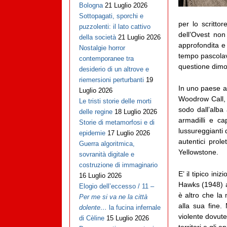
Bologna
21 Luglio 2026
Sottopagati, sporchi e
per lo scrittor
puzzolenti: il lato cattivo
dell’Ovest no
della società
21 Luglio 2026
approfondita e 
Nostalgie horror
tempo pascolav
contemporanee tra
questione dimo
desiderio di un altrove e
riemersioni perturbanti
19
In uno paese al
Luglio 2026
Woodrow Call,
Le tristi storie delle morti
sodo dall’alba
delle regine
18 Luglio 2026
armadilli e c
Storie di metamorfosi e di
lussureggianti
epidemie
17 Luglio 2026
autentici prol
Guerra algoritmica,
Yellowstone.
sovranità digitale e
costruzione di immaginario
E’ il tipico in
16 Luglio 2026
Hawks (1948)
Elogio dell’eccesso / 11 –
è altro che la
Per me si va ne la città
alla sua fine.
dolente…
la fucina infernale
violente dovute
di Cèline
15 Luglio 2026