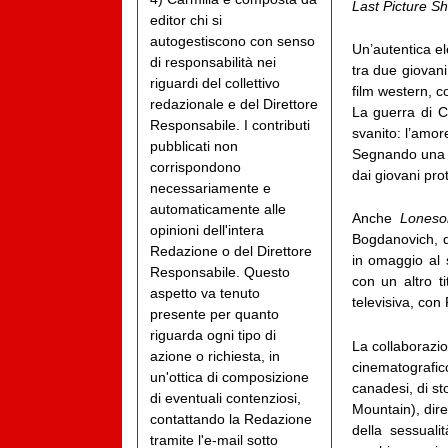
Last Picture S
editor chi si
autogestiscono con senso
Un’autentica el
di responsabilità nei
tra due giovani
riguardi del collettivo
film western, c
redazionale e del Direttore
La guerra di C
Responsabile. I contributi
svanito: l’amor
pubblicati non
Segnando una c
corrispondono
dai giovani prot
necessariamente e
automaticamente alle
Anche
Lones
opinioni dell'intera
Bogdanovich, q
Redazione o del Direttore
in omaggio al
Responsabile. Questo
con un altro t
aspetto va tenuto
televisiva, co
presente per quanto
riguarda ogni tipo di
La collaborazi
azione o richiesta, in
cinematografico
un'ottica di composizione
canadesi, di st
di eventuali contenziosi,
Mountain), dir
contattando la Redazione
della sessuali
tramite l'e-mail sotto