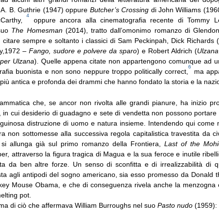
 A. B. Guthrie (1947) oppure
Butcher’s Crossing
di John Williams (1960)
4
Carthy,
oppure ancora alla cinematografia recente di Tommy L
 suo
The Homesman
(2014), tratto dall’omonimo romanzo di Glendon
citare sempre e soltanto i classici di Sam Peckinpah, Dick Richards 
,1972 –
Fango, sudore e polvere da sparo
) e Robert Aldrich (
Ulzana
 per Ulzana
). Quelle appena citate non appartengono comunque ad un
6
afia buonista e non sono neppure troppo politically correct,
ma appa
 più antica e profonda dei drammi che hanno fondato la storia e la naz
ammatica che, se ancor non rivolta alle grandi pianure, ha inizio p
e, in cui desiderio di guadagno e sete di vendetta non possono portare
anguinosa distruzione di uomo e natura insieme. Intendendo qui come 
 non sottomesse alla successiva regola capitalistica travestita da civ
si allunga già sul primo romanzo della Frontiera,
Last of the Moh
, attraverso la figura tragica di Magua e la sua feroce e inutile ribel
tta da ben altre forze. Un senso di sconfitta e di irrealizzabilità di
sta agli antipodi del sogno americano, sia esso promesso da Donald
key Mouse Obama, e che di conseguenza rivela anche la menzogna c
lting pot.
ma di ciò che affermava William Burroughs nel suo
Pasto nudo
(1959):