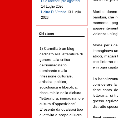
territori e gli 
Due racconti pre agostani
14 Luglio 2026
Morti di donne
L’altro Di Vittorio
13 Luglio
bambini, che no
2026
momento pegg
apparentemente 
Chi siamo
violenza un’ing
Morte per i ca
1) Carmilla è un blog
immaginava una 
dedicato alla letteratura di
atroci, magari 
genere, alla critica
che l’inferno e
dell'immaginario
e in ogni capit
dominante e alla
riflessione culturale,
La banalizzante
artistica, politica,
considerare la
sociologica e filosofica,
tiene conto de
riassumibile nella dicitura:
letteraria, si 
“letteratura, immaginario e
grosso equivo
cultura d'opposizione”.
distrutto spess
E' esente da qualsiasi tipo
di attività a scopo di lucro
Basti pensare