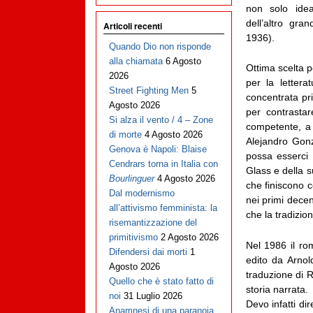
non solo idea
dell’altro gr
Articoli recenti
1936).
Quando Dio non risponde
alla chiamata
6 Agosto
Ottima scelta pe
2026
per la lettera
Street Fighting Men
5
concentrata pr
Agosto 2026
per contrastar
Si alza il vento / 4 – Zone
competente, a 
di morte
4 Agosto 2026
Alejandro Gonz
Genova è Napoli: Blaise
possa esserci
Cendrars torna in Italia con
Glass e della s
Bourlinguer
4 Agosto 2026
che finiscono 
Dal modernismo
nei primi decen
all’attivismo femminista: la
che la tradizione
risemantizzazione del
primitivismo
2 Agosto 2026
Nel 1986 il ro
Difendersi dai morti
1
edito da Arnol
Agosto 2026
traduzione di R
Quello che è stato fatto di
storia narrata.
noi
31 Luglio 2026
Devo infatti di
Anamnesi di una paranoia