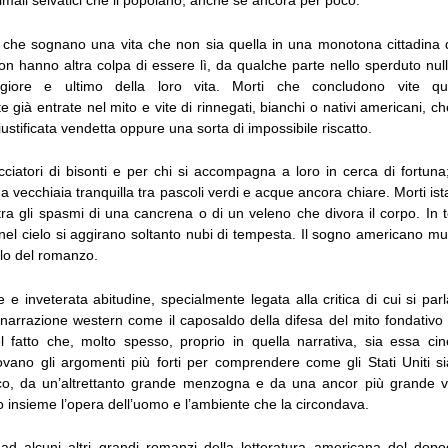
animali selvatici che li popolano, anche se ancora per poco.
 che sognano una vita che non sia quella in una monotona cittadina di
n hanno altra colpa di essere lì, da qualche parte nello sperduto nul
iore e ultimo della loro vita. Morti che concludono vite qua
già entrate nel mito e vite di rinnegati, bianchi o nativi americani, c
iustificata vendetta oppure una sorta di impossibile riscatto.
cciatori di bisonti e per chi si accompagna a loro in cerca di fortuna
vecchiaia tranquilla tra pascoli verdi e acque ancora chiare. Morti is
tra gli spasmi di una cancrena o di un veleno che divora il corpo. In 
 nel cielo si aggirano soltanto nubi di tempesta. Il sogno americano mu
olo del romanzo.
 e inveterata abitudine, specialmente legata alla critica di cui si parlav
 narrazione western come il caposaldo della difesa del mito fondativ
l fatto che, molto spesso, proprio in quella narrativa, sia essa ci
trovano gli argomenti più forti per comprendere come gli Stati Uniti 
co, da un’altrettanto grande menzogna e da una ancor più grande v
o insieme l’opera dell’uomo e l’ambiente che la circondava.
 ad alcuni altri grandi romanzi della letteratura americana del do