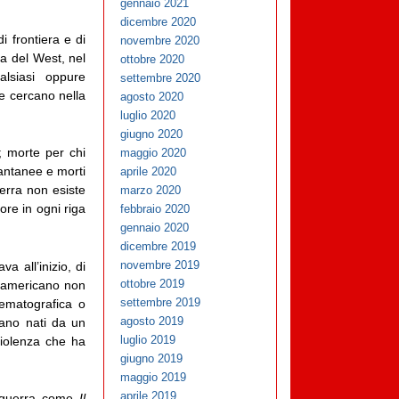
gennaio 2021
dicembre 2020
 frontiera e di
novembre 2020
la del West, nel
ottobre 2020
lsiasi oppure
settembre 2020
he cercano nella
agosto 2020
luglio 2020
giugno 2020
; morte per chi
maggio 2020
tantanee e morti
aprile 2020
terra non esiste
marzo 2020
ore in ogni riga
febbraio 2020
gennaio 2020
dicembre 2019
novembre 2019
a all’inizio, di
ottobre 2019
o americano non
settembre 2019
nematografica o
agosto 2019
siano nati da un
luglio 2019
iolenza che ha
giugno 2019
maggio 2019
aprile 2019
poguerra come
Il