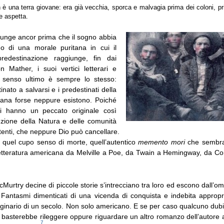
è una terra giovane: era già vecchia, sporca e malvagia prima dei coloni, pri
he aspetta.
iunge ancor prima che il sogno abbia
erno di una morale puritana in cui il
redestinazione raggiunge, fin dai
n Mather, i suoi vertici letterari e
cui senso ultimo è sempre lo stesso:
nato a salvarsi e i predestinati della
erana forse neppure esistono. Poiché
tti hanno un peccato originale così
ruzione della Natura e delle comunità
enti, che neppure Dio può cancellare.
quel cupo senso di morte, quell’autentico
memento mori
che sembra 
 letteratura americana da Melville a Poe, da Twain a Hemingway, da 
cMurtry decine di piccole storie s’intrecciano tra loro ed escono dall’om
 Fantasmi dimenticati di una vicenda di conquista e indebita approp
ginario di un secolo. Non solo americano. E se per caso qualcuno dubi
e basterebbe rileggere oppure riguardare un altro romanzo dell’autore
7