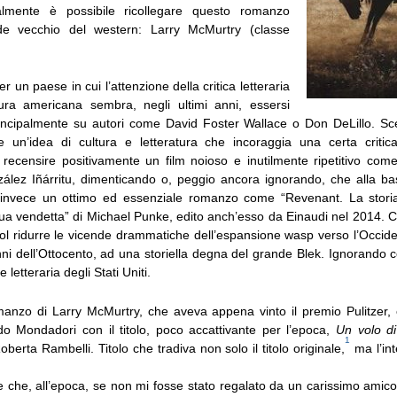
lmente è possibile ricollegare questo romanzo
ande vecchio del western: Larry McMurtry (classe
r un paese in cui l’attenzione della critica letteraria
tura americana sembra, negli ultimi anni, essersi
incipalmente su autori come David Foster Wallace o Don DeLillo. Sce
e un’idea di cultura e letteratura che incoraggia una certa critica,
recensire positivamente un film noioso e inutilmente ripetitivo com
ález Iñárritu, dimenticando o, peggio ancora ignorando, che alla ba
 invece un ottimo ed essenziale romanzo come “Revenant. La stori
ua vendetta” di Michael Punke, edito anch’esso da Einaudi nel 2014. Crit
col ridurre le vicende drammatiche dell’espansione wasp verso l’Occid
ni dell’Ottocento, ad una storiella degna del grande Blek. Ignorando co
 letteraria degli Stati Uniti.
manzo di Larry McMurtry, che aveva appena vinto il premio Pulitzer, er
do Mondadori con il titolo, poco accattivante per l’epoca,
Un volo d
1
oberta Rambelli. Titolo che tradiva non solo il titolo originale,
ma l’int
re che, all’epoca, se non mi fosse stato regalato da un carissimo amic