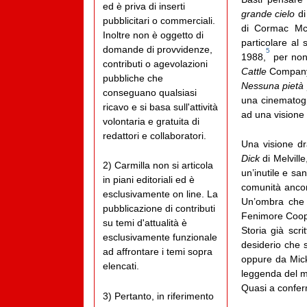
ed è priva di inserti
grande cielo
di
pubblicitari o commerciali.
di Cormac Mc
Inoltre non è oggetto di
particolare al
domande di provvidenze,
5
1988,
per non 
contributi o agevolazioni
Cattle
Company
pubbliche che
Nessuna pietà
conseguano qualsiasi
una cinematogr
ricavo e si basa sull'attività
ad una visione
volontaria e gratuita di
redattori e collaboratori.
Una visione dr
Dick
di Melvill
2) Carmilla non si articola
un’inutile e s
in piani editoriali ed è
comunità ancora
esclusivamente on line. La
Un’ombra che 
pubblicazione di contributi
Fenimore Cooper
su temi d'attualità è
Storia già scri
esclusivamente funzionale
desiderio che 
ad affrontare i temi sopra
oppure da Mic
elencati.
leggenda del me
Quasi a confer
3) Pertanto, in riferimento