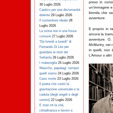
preso in consi
30 Luglio 2026
un’immagine e 
Cantico per una dis/umanità
bionda che sa
dolente
29 Luglio 2026
avventure.
Il sostenitore ideale
28
Luglio 2026
E proprio in t
La storia non è una fossa
ancora la tram
comune
27 Luglio 2026
avventure. O, 
“Da lunedì a lunedì” di
McMurtry, nei 
Fernando Di Leo per
in quelli, non
guardare ai resti dei
L’Amour o altri
Settanta
26 Luglio 2026
I malaveglia
25 Luglio 2026
Wasichu, papalagi, sempre
quelli siamo
24 Luglio 2026
Case morte
23 Luglio 2026
Il poeta che cantò la
gravitazione universale e la
caduta (degli angeli e degli
uomini)
22 Luglio 2026
E man int la zità,
cittadinanza e lavoro a