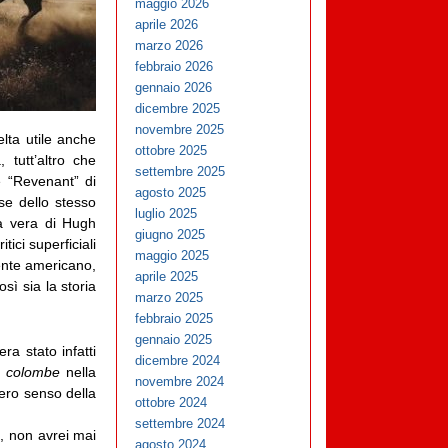
maggio 2026
aprile 2026
marzo 2026
febbraio 2026
gennaio 2026
dicembre 2025
novembre 2025
lta utile anche
ottobre 2025
 tutt’altro che
settembre 2025
e “Revenant” di
agosto 2025
se dello stesso
luglio 2025
a vera di Hugh
giugno 2025
ici superficiali
maggio 2025
ente americano,
aprile 2025
sì sia la storia
marzo 2025
febbraio 2025
gennaio 2025
a stato infatti
dicembre 2024
i colombe
nella
novembre 2024
ero senso della
ottobre 2024
settembre 2024
o, non avrei mai
agosto 2024