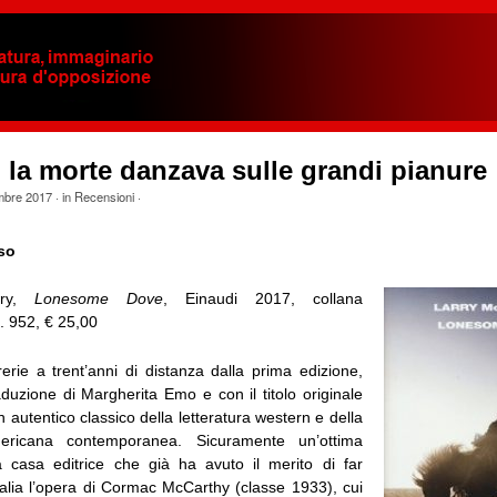
 la morte danzava sulle grandi pianure
mbre 2017
· in
Recensioni
·
so
try,
Lonesome Dove
, Einaudi 2017, collana
. 952, € 25,00
rerie a trent’anni di distanza dalla prima edizione,
duzione di Margherita Emo e con il titolo originale
n autentico classico della letteratura western e della
mericana contemporanea. Sicuramente un’ottima
 casa editrice che già ha avuto il merito di far
talia l’opera di Cormac McCarthy (classe 1933), cui