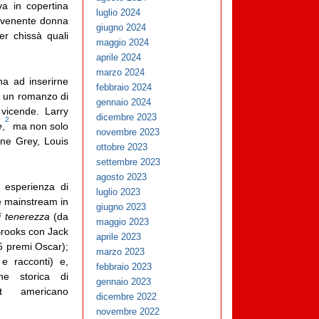
va in copertina
luglio 2024
avvenente donna
giugno 2024
r chissà quali
maggio 2024
aprile 2024
marzo 2024
na ad inserirne
febbraio 2024
è un romanzo di
gennaio 2024
 vicende. Larry
dicembre 2023
2
e
,
ma non solo
novembre 2023
ane Grey, Louis
ottobre 2023
settembre 2023
agosto 2023
 esperienza di
luglio 2023
re mainstream in
giugno 2023
i tenerezza
(da
maggio 2023
 Brooks con Jack
aprile 2023
 5 premi Oscar);
marzo 2023
e racconti) e,
febbraio 2023
one storica di
gennaio 2023
t americano
dicembre 2022
novembre 2022