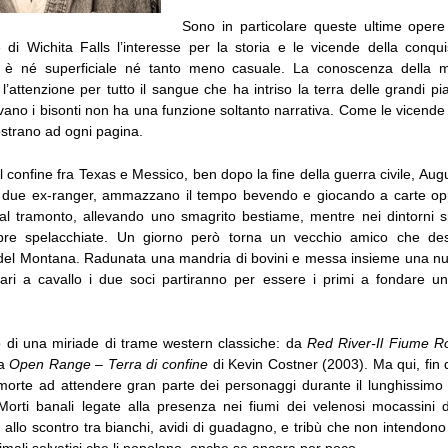
Sono in particolare queste ultime opere
e di Wichita Falls l’interesse per la storia e le vicende della conquis
n è né superficiale né tanto meno casuale. La conoscenza della mat
l’attenzione per tutto il sangue che ha intriso la terra delle grandi p
ano i bisonti non ha una funzione soltanto narrativa. Come le vicende
strano ad ogni pagina.
 confine fra Texas e Messico, ben dopo la fine della guerra civile, A
 due ex-ranger, ammazzano il tempo bevendo e giocando a carte op
 al tramonto, allevando uno smagrito bestiame, mentre nei dintorni s
apre spelacchiate. Un giorno però torna un vecchio amico che desc
 del Montana. Radunata una mandria di bovini e messa insieme una n
etari a cavallo i due soci partiranno per essere i primi a fondare un
izio di una miriade di trame western classiche: da
Red River-Il Fiume R
 a
Open Range – Terra di confine
di Kevin Costner (2003). Ma qui, fin da
 morte ad attendere gran parte dei personaggi durante il lunghissimo
 Morti banali legate alla presenza nei fiumi dei velenosi mocassini
 allo scontro tra bianchi, avidi di guadagno, e tribù che non intendono