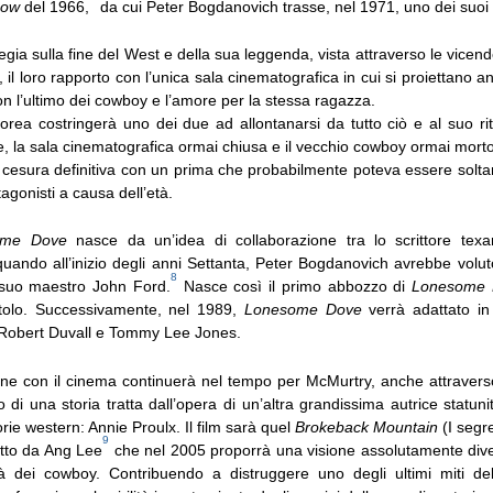
how
del 1966,
da cui Peter Bogdanovich trasse, nel 1971, uno dei suoi fi
egia sulla fine del West e della sua leggenda, vista attraverso le vicend
, il loro rapporto con l’unica sala cinematografica in cui si proiettano a
on l’ultimo dei cowboy e l’amore per la stessa ragazza.
orea costringerà uno dei due ad allontanarsi da tutto ciò e al suo rit
e, la sala cinematografica ormai chiusa e il vecchio cowboy ormai morto
esura definitiva con un prima che probabilmente poteva essere solt
agonisti a causa dell’età.
ome Dove
nasce da un’idea di collaborazione tra lo scrittore texa
uando all’inizio degli anni Settanta, Peter Bogdanovich avrebbe voluto
8
 suo maestro John Ford.
Nasce così il primo abbozzo di
Lonesome 
itolo. Successivamente, nel 1989,
Lonesome Dove
verrà adattato in
n Robert Duvall e Tommy Lee Jones.
one con il cinema continuerà nel tempo per McMurtry, anche attravers
 di una storia tratta dall’opera di un’altra grandissima autrice statunit
orie western: Annie Proulx. Il film sarà quel
Brokeback Mountain
(I segr
9
etto da Ang Lee
che nel 2005 proporrà una visione assolutamente diver
tà dei cowboy. Contribuendo a distruggere uno degli ultimi miti dell