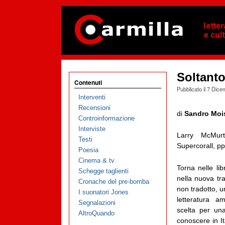
Soltanto
Contenuti
Pubblicato il
7 Dice
Interventi
Recensioni
di
Sandro Moi
Controinformazione
Interviste
Larry McMur
Testi
Supercorall, pp
Poesia
Cinema & tv
Torna nelle lib
Schegge taglienti
nella nuova tra
Cronache del pre-bomba
non tradotto, u
I suonatori Jones
letteratura a
Segnalazioni
scelta per una
AltroQuando
conoscere in I