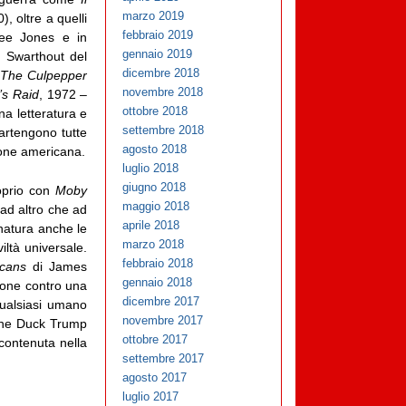
marzo 2019
, oltre a quelli
febbraio 2019
ee Jones e in
gennaio 2019
 Swarthout del
dicembre 2018
(
The Culpepper
novembre 2018
’s Raid
, 1972 –
ottobre 2018
a letteratura e
settembre 2018
rtengono tutte
agosto 2018
ione americana.
luglio 2018
giugno 2018
roprio con
Moby
maggio 2018
 ad altro che ad
aprile 2018
natura anche le
marzo 2018
iltà universale.
febbraio 2018
icans
di James
gennaio 2018
lione contro una
dicembre 2017
 qualsiasi umano
novembre 2017
 the Duck Trump
ottobre 2017
ontenuta nella
settembre 2017
agosto 2017
luglio 2017