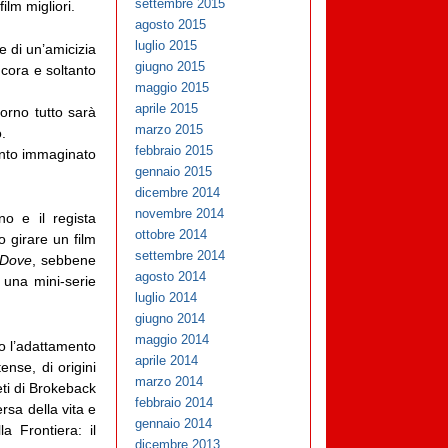
settembre 2015
lm migliori.
agosto 2015
luglio 2015
e di un’amicizia
giugno 2015
ncora e soltanto
maggio 2015
aprile 2015
orno tutto sarà
marzo 2015
.
febbraio 2015
anto immaginato
gennaio 2015
dicembre 2014
novembre 2014
no e il regista
ottobre 2014
 girare un film
settembre 2014
Dove
, sebbene
agosto 2014
 una mini-serie
luglio 2014
giugno 2014
maggio 2014
o l’adattamento
aprile 2014
ense, di origini
marzo 2014
eti di Brokeback
febbraio 2014
sa della vita e
gennaio 2014
a Frontiera: il
dicembre 2013