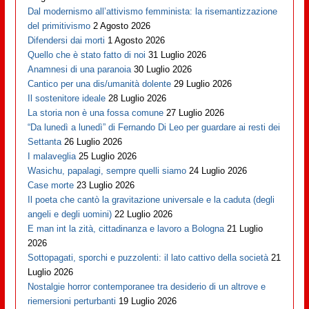
Dal modernismo all’attivismo femminista: la risemantizzazione
del primitivismo
2 Agosto 2026
Difendersi dai morti
1 Agosto 2026
Quello che è stato fatto di noi
31 Luglio 2026
Anamnesi di una paranoia
30 Luglio 2026
Cantico per una dis/umanità dolente
29 Luglio 2026
Il sostenitore ideale
28 Luglio 2026
La storia non è una fossa comune
27 Luglio 2026
“Da lunedì a lunedì” di Fernando Di Leo per guardare ai resti dei
Settanta
26 Luglio 2026
I malaveglia
25 Luglio 2026
Wasichu, papalagi, sempre quelli siamo
24 Luglio 2026
Case morte
23 Luglio 2026
Il poeta che cantò la gravitazione universale e la caduta (degli
angeli e degli uomini)
22 Luglio 2026
E man int la zità, cittadinanza e lavoro a Bologna
21 Luglio
2026
Sottopagati, sporchi e puzzolenti: il lato cattivo della società
21
Luglio 2026
Nostalgie horror contemporanee tra desiderio di un altrove e
riemersioni perturbanti
19 Luglio 2026