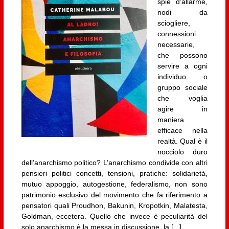
spie d’allarme,
nodi da
sciogliere,
connessioni
necessarie,
che possono
servire a ogni
individuo o
gruppo sociale
che voglia
agire in
maniera
efficace nella
realtà. Qual è il
nocciolo duro
dell’anarchismo politico? L’anarchismo condivide con altri
pensieri politici concetti, tensioni, pratiche: solidarietà,
mutuo appoggio, autogestione, federalismo, non sono
patrimonio esclusivo del movimento che fa riferimento a
pensatori quali Proudhon, Bakunin, Kropotkin, Malatesta,
Goldman, eccetera. Quello che invece è peculiarità del
solo anarchismo è la messa in discussione, la [...]