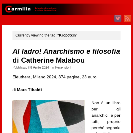
Currently viewing the tag:
"Kropotkin"
Al ladro! Anarchismo e filosofia
di Catherine Malabou
Pubblicato il
8 Aprile 2024
· in
Recensioni
·
Elèuthera, Milano 2024, 374 pagine, 23 euro
di
Marc Tibaldi
Non è un libro
per gli
anarchici, è per
tutti, proprio
perché segnala