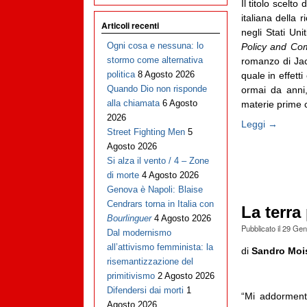
Il titolo scelto
italiana della
Articoli recenti
negli Stati Unit
Ogni cosa e nessuna: lo
Policy and Com
stormo come alternativa
romanzo di Jac
politica
8 Agosto 2026
quale in effett
Quando Dio non risponde
ormai da anni, 
alla chiamata
6 Agosto
materie prime cu
2026
Leggi →
Street Fighting Men
5
Agosto 2026
Si alza il vento / 4 – Zone
di morte
4 Agosto 2026
Genova è Napoli: Blaise
Cendrars torna in Italia con
La terra
Bourlinguer
4 Agosto 2026
Pubblicato il
29 Gen
Dal modernismo
all’attivismo femminista: la
di
Sandro Moi
risemantizzazione del
primitivismo
2 Agosto 2026
Difendersi dai morti
1
“Mi addorment
Agosto 2026