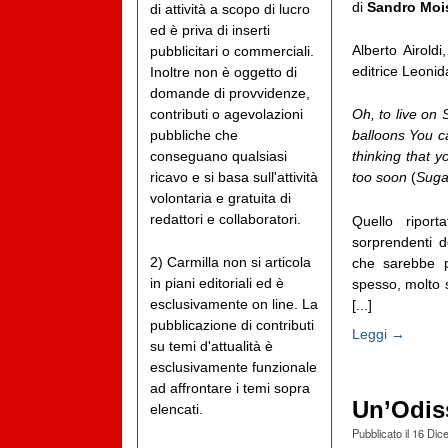
di
Sandro Moi
di attività a scopo di lucro
ed è priva di inserti
Alberto Airoldi
pubblicitari o commerciali.
editrice Leoni
Inoltre non è oggetto di
domande di provvidenze,
contributi o agevolazioni
Oh, to live on
pubbliche che
balloons You c
conseguano qualsiasi
thinking that y
ricavo e si basa sull'attività
too soon
(
Suga
volontaria e gratuita di
redattori e collaboratori.
Quello riport
sorprendenti de
2) Carmilla non si articola
che sarebbe p
in piani editoriali ed è
spesso, molto 
esclusivamente on line. La
[...]
pubblicazione di contributi
Leggi →
su temi d'attualità è
esclusivamente funzionale
ad affrontare i temi sopra
Un’Odiss
elencati.
Pubblicato il
16 Dic