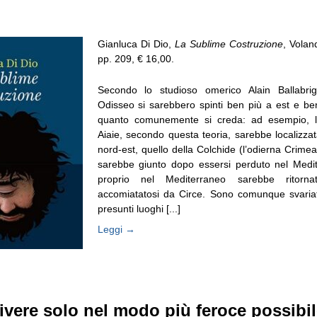
Gianluca Di Dio,
La Sublime Costruzione
, Volan
pp. 209, € 16,00.
Secondo lo studioso omerico Alain Ballabrig
Odisseo si sarebbero spinti ben più a est e be
quanto comunemente si creda: ad esempio, l’i
Aiaie, secondo questa teoria, sarebbe localizza
nord-est, quello della Colchide (l’odierna Crimea)
sarebbe giunto dopo essersi perduto nel Medit
proprio nel Mediterraneo sarebbe ritorn
accomiatatosi da Circe. Sono comunque svariat
presunti luoghi [...]
Leggi →
ivere solo nel modo più feroce possibil