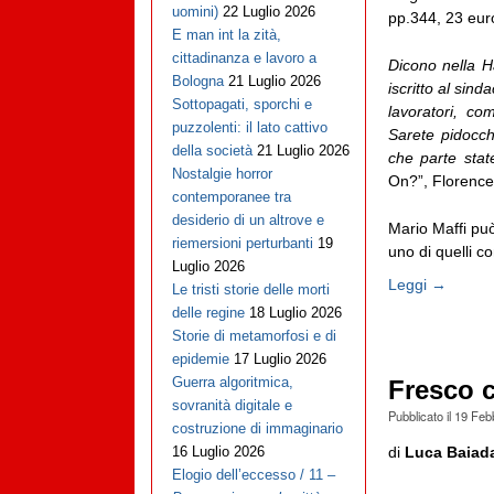
uomini)
22 Luglio 2026
pp.344, 23 eur
E man int la zità,
cittadinanza e lavoro a
Dicono nella H
Bologna
21 Luglio 2026
iscritto al sin
Sottopagati, sporchi e
lavoratori, c
puzzolenti: il lato cattivo
Sarete pidocch
della società
21 Luglio 2026
che parte sta
Nostalgie horror
On?”, Florenc
contemporanee tra
desiderio di un altrove e
Mario Maffi può
riemersioni perturbanti
19
uno di quelli co
Luglio 2026
Leggi →
Le tristi storie delle morti
delle regine
18 Luglio 2026
Storie di metamorfosi e di
epidemie
17 Luglio 2026
Guerra algoritmica,
Fresco c
sovranità digitale e
Pubblicato il
19 Feb
costruzione di immaginario
di
Luca Baiad
16 Luglio 2026
Elogio dell’eccesso / 11 –