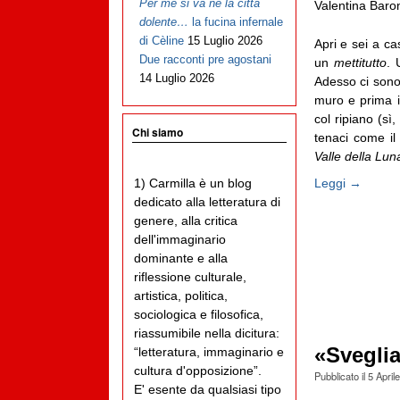
Per me si va ne la città
Valentina Baron
dolente…
la fucina infernale
di Cèline
15 Luglio 2026
Apri e sei a ca
Due racconti pre agostani
un
mettitutto
. 
14 Luglio 2026
Adesso ci sono 
muro e prima il
col ripiano (sì
Chi siamo
tenaci come il
Valle della Lun
Leggi →
1) Carmilla è un blog
dedicato alla letteratura di
genere, alla critica
dell'immaginario
dominante e alla
riflessione culturale,
artistica, politica,
sociologica e filosofica,
riassumibile nella dicitura:
«Sveglia
“letteratura, immaginario e
cultura d'opposizione”.
Pubblicato il
5 April
E' esente da qualsiasi tipo