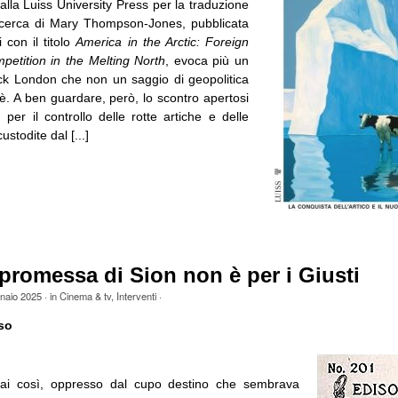
 dalla Luiss University Press per la traduzione
 ricerca di Mary Thompson-Jones, pubblicata
i con il titolo
America in the Arctic: Foreign
petition in the Melting North
, evoca più un
k London che non un saggio di geopolitica
i è. A ben guardare, però, lo scontro apertosi
per il controllo delle rotte artiche e delle
stodite dal [...]
 promessa di Sion non è per i Giusti
naio 2025
· in
Cinema & tv
,
Interventi
·
so
ai così, oppresso dal cupo destino che sembrava