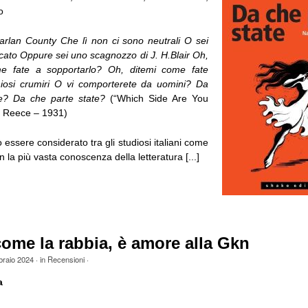
o
arlan County Che lì non ci sono neutrali O sei
dacato Oppure sei uno scagnozzo di J. H.Blair Oh,
ome fate a sopportarlo? Oh, ditemi come fate
iosi crumiri O vi comporterete da uomini? Da
te? Da che parte state?
(“Which Side Are You
e Reece – 1931)
 essere considerato tra gli studiosi italiani come
n la più vasta conoscenza della letteratura [...]
ome la rabbia, è amore alla Gkn
braio 2024
· in
Recensioni
·
a