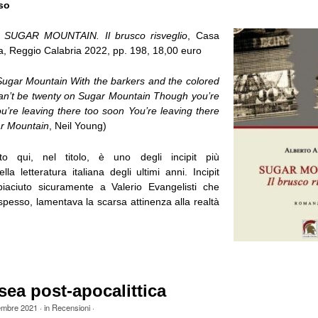
so
,
SUGAR MOUNTAIN. Il brusco risveglio
, Casa
da, Reggio Calabria 2022, pp. 198, 18,00 euro
 Sugar Mountain With the barkers and the colored
an’t be twenty on Sugar Mountain Though you’re
ou’re leaving there too soon You’re leaving there
r Mountain
, Neil Young)
ato qui, nel titolo, è uno degli incipit più
lla letteratura italiana degli ultimi anni. Incipit
iaciuto sicuramente a Valerio Evangelisti che
spesso, lamentava la scarsa attinenza alla realtà
ea post-apocalittica
embre 2021
· in
Recensioni
·