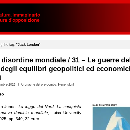
ng the tag:
"Jack London"
 disordine mondiale / 31 – Le guerre de
o degli equilibri geopolitici ed economic
i
embre 2025
· in
Cronache del pre-bomba
,
Recensioni
·
so
n-Jones,
La legge del Nord. La conquista
il nuovo dominio mondiale
, Luiss University
25, pp. 340, 22 euro