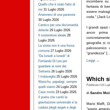
incombere su 
Quello che è stato fatto di
fantasia di ba
noi
31 Luglio 2026
essere malvagi
Anamnesi di una paranoia
coda.” (Jack 
30 Luglio 2026
Cantico per una dis/umanità
I grandi spazi
dolente
29 Luglio 2026
ancor prima 
Il sostenitore ideale
28
concretamente 
Luglio 2026
geografia si 
La storia non è una fossa
palcoscenico 
comune
27 Luglio 2026
“grandezza” [...
“Da lunedì a lunedì” di
Leggi →
Fernando Di Leo per
guardare ai resti dei
Settanta
26 Luglio 2026
I malaveglia
25 Luglio 2026
Which s
Wasichu, papalagi, sempre
Pubblicato il
23 Lugl
quelli siamo
24 Luglio 2026
Case morte
23 Luglio 2026
di
Sandro Moi
Il poeta che cantò la
gravitazione universale e la
Mario Maffi,
D
caduta (degli angeli e degli
“sogno americ