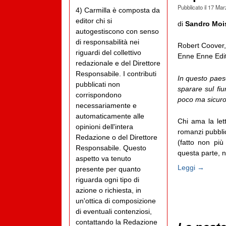
Pubblicato il
17 Mar
4) Carmilla è composta da
editor chi si
di
Sandro Moi
autogestiscono con senso
di responsabilità nei
Robert Coover,
riguardi del collettivo
Enne Enne Edit
redazionale e del Direttore
Responsabile. I contributi
In questo paese
pubblicati non
sparare sul fi
corrispondono
poco ma sicur
necessariamente e
automaticamente alle
Chi ama la le
opinioni dell'intera
romanzi pubblic
Redazione o del Direttore
(fatto non pi
Responsabile. Questo
questa parte, n
aspetto va tenuto
Leggi →
presente per quanto
riguarda ogni tipo di
azione o richiesta, in
un'ottica di composizione
di eventuali contenziosi,
contattando la Redazione