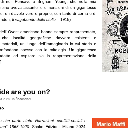
di noi. Pensavo a Brigham Young, che nella mia
mbino aveva assunto le dimensioni di un gigantesco
o, un diavolo vero e proprio, con tanto di corna e di
London,
Il vagabondo delle stelle
– 1915)
 dell’ Ovest americano hanno sempre rappresentato,
che località geografiche davvero esistenti e
materiali, un luogo dell’immaginario in cui storia e
confondono spesso con la mitologia. Un gigantesco
adatto ad ospitare sia la rappresentazione della
]
ide are you on?
io 2024
· in
Recensioni
·
so
a che parte state. Narrazioni, conflitti sociali e
ano” 1865-1920
, Shake Edizioni, Milano 2024,