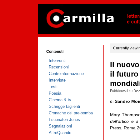
Currently viewi
Contenuti
Interventi
Il nuovo
Recensioni
il futur
Controinformazione
Interviste
mondial
Testi
Pubblicato il
10 Dic
Poesia
Cinema & tv
di
Sandro Moi
Schegge taglienti
Cronache del pre-bomba
Mary Thompso
I suonatori Jones
dell’artico e 
Segnalazioni
Press, Roma 20
AltroQuando