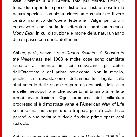
Walt Whitman a A.B.Guthrie solo per citarne alcuni, il
tema del rapporto, spesso distruttivo, instauratosi tra la
nostra specie e l’ambiente circostante costituisce il vero
centro narrativo dell’opera letteraria. Valga per tutti il
capolavoro che fonda la letteratura nord americana:
Moby Dick
, in cui distruzione e morte della natura vanno
di pari passo con quella dell’uomo.
Abbey, però, scrive il suo
Desert Solitaire. A Season in
the Wilderness
nel 1968 e molte cose sono cambiate
rispetto al mondo in cui scrivevano gli autori
dell’Ottocento e del primo novecento. Non in meglio,
poiché la devastazione dell’ambiente legata allo
sfruttamento delle risorse oppure alla crescita delle città
e delle metropoli o anche soltanto al turismo si è fatta
ormai evidentissima. Ogni promessa del millantato
progresso si è dimostrata vana e l’American Way of Life
soltanto una menzogne o una trappola per allocchi. Ecco
perché la sua scrittura si rivela fin dalle prime opere così
radicale.
1
Autore di romanzi come
Fire on the Mountain
(1962)
e