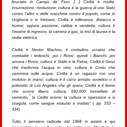
bruciato in Campo de’ Fiori; […] Civiltà è rivolta,
insurrezione, rivoluzione; cultura è la guerra di uno Stato
contro l’altro o delle macchine contro il popolo, come in
Ungheria o in Vietnam; Civiltà è tolleranza, distacco e
humor, oppure passione, rabbia e vendetta; cultura è
l’esame di ingresso, la camera a gas, la tesi di laurea e la
sedia elettrica;
Civiltà è Nestor Machno, il contadino ucraino che
combatté i tedeschi, poi i Rossi, quindi i Bianchi, poi
ancora i Rossi; cultura è Stalin e la Patria; Civiltà è Gesù
che trasforma l’acqua in vino; cultura è Cristo che
cammina sulle acque; Civiltà è un ragazzo con una
molotov in mano; cultura è il carro armato sovietico o il
poliziotto di Los Angeles che gli spara; Civiltà è il fiume
che scorre libero; cultura, 592.000 tonnellate di
3
cemento;
la Civiltà scorre; la cultura si ispessisce e si
coagula, come sangue esausto e malato
” ( pp. 333 –
334)
Tutto il pensiero radicale dal 1968 in avanti è qui