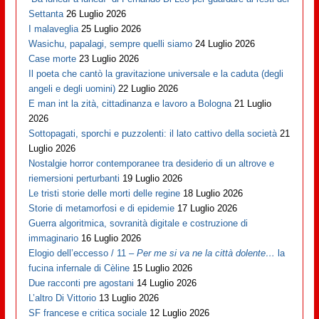
Settanta
26 Luglio 2026
I malaveglia
25 Luglio 2026
Wasichu, papalagi, sempre quelli siamo
24 Luglio 2026
Case morte
23 Luglio 2026
Il poeta che cantò la gravitazione universale e la caduta (degli
angeli e degli uomini)
22 Luglio 2026
E man int la zità, cittadinanza e lavoro a Bologna
21 Luglio
2026
Sottopagati, sporchi e puzzolenti: il lato cattivo della società
21
Luglio 2026
Nostalgie horror contemporanee tra desiderio di un altrove e
riemersioni perturbanti
19 Luglio 2026
Le tristi storie delle morti delle regine
18 Luglio 2026
Storie di metamorfosi e di epidemie
17 Luglio 2026
Guerra algoritmica, sovranità digitale e costruzione di
immaginario
16 Luglio 2026
Elogio dell’eccesso / 11 –
Per me si va ne la città dolente…
la
fucina infernale di Cèline
15 Luglio 2026
Due racconti pre agostani
14 Luglio 2026
L’altro Di Vittorio
13 Luglio 2026
SF francese e critica sociale
12 Luglio 2026