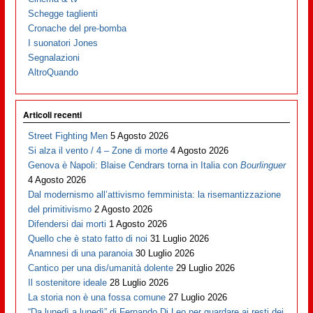
Schegge taglienti
Cronache del pre-bomba
I suonatori Jones
Segnalazioni
AltroQuando
Articoli recenti
Street Fighting Men
5 Agosto 2026
Si alza il vento / 4 – Zone di morte
4 Agosto 2026
Genova è Napoli: Blaise Cendrars torna in Italia con
Bourlinguer
4 Agosto 2026
Dal modernismo all’attivismo femminista: la risemantizzazione
del primitivismo
2 Agosto 2026
Difendersi dai morti
1 Agosto 2026
Quello che è stato fatto di noi
31 Luglio 2026
Anamnesi di una paranoia
30 Luglio 2026
Cantico per una dis/umanità dolente
29 Luglio 2026
Il sostenitore ideale
28 Luglio 2026
La storia non è una fossa comune
27 Luglio 2026
“Da lunedì a lunedì” di Fernando Di Leo per guardare ai resti dei