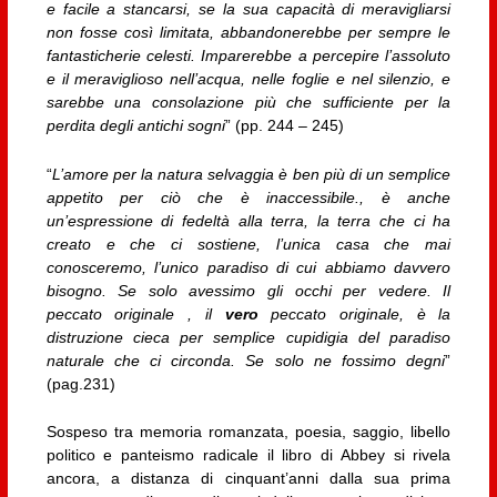
e facile a stancarsi, se la sua capacità di meravigliarsi
non fosse così limitata, abbandonerebbe per sempre le
fantasticherie celesti. Imparerebbe a percepire l’assoluto
e il meraviglioso nell’acqua, nelle foglie e nel silenzio, e
sarebbe una consolazione più che sufficiente per la
perdita degli antichi sogni
” (pp. 244 – 245)
“
L’amore per la natura selvaggia è ben più di un semplice
appetito per ciò che è inaccessibile., è anche
un’espressione di fedeltà alla terra, la terra che ci ha
creato e che ci sostiene, l’unica casa che mai
conosceremo, l’unico paradiso di cui abbiamo davvero
bisogno. Se solo avessimo gli occhi per vedere. Il
peccato originale , il
vero
peccato originale, è la
distruzione cieca per semplice cupidigia del paradiso
naturale che ci circonda. Se solo ne fossimo degni
”
(pag.231)
Sospeso tra memoria romanzata, poesia, saggio, libello
politico e panteismo radicale il libro di Abbey si rivela
ancora, a distanza di cinquant’anni dalla sua prima