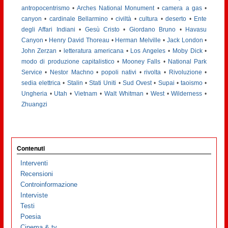
antropocentrismo
•
Arches National Monument
•
camera a gas
•
canyon
•
cardinale Bellarmino
•
civiltà
•
cultura
•
deserto
•
Ente
degli Affari Indiani
•
Gesù Cristo
•
Giordano Bruno
•
Havasu
Canyon
•
Henry David Thoreau
•
Herman Melville
•
Jack London
•
John Zerzan
•
letteratura americana
•
Los Angeles
•
Moby Dick
•
modo di produzione capitalistico
•
Mooney Falls
•
National Park
Service
•
Nestor Machno
•
popoli nativi
•
rivolta
•
Rivoluzione
•
sedia elettrica
•
Stalin
•
Stati Uniti
•
Sud Ovest
•
Supai
•
taoismo
•
Ungheria
•
Utah
•
Vietnam
•
Walt Whitman
•
West
•
Wilderness
•
Zhuangzi
Contenuti
Interventi
Recensioni
Controinformazione
Interviste
Testi
Poesia
Cinema & tv