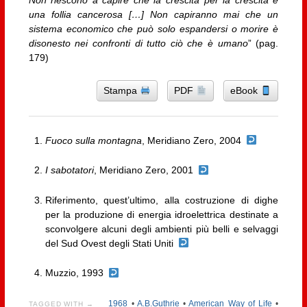
una follia cancerosa […] Non capiranno mai che un
sistema economico che può solo espandersi o morire è
disonesto nei confronti di tutto ciò che è umano
” (pag.
179)
Stampa
PDF
eBook
Fuoco sulla montagna
, Meridiano Zero, 2004
I sabotatori
, Meridiano Zero, 2001
Riferimento, quest’ultimo, alla costruzione di dighe
per la produzione di energia idroelettrica destinate a
sconvolgere alcuni degli ambienti più belli e selvaggi
del Sud Ovest degli Stati Uniti
Muzzio, 1993
1968
•
A.B.Guthrie
•
American Way of Life
•
TAGGED WITH →