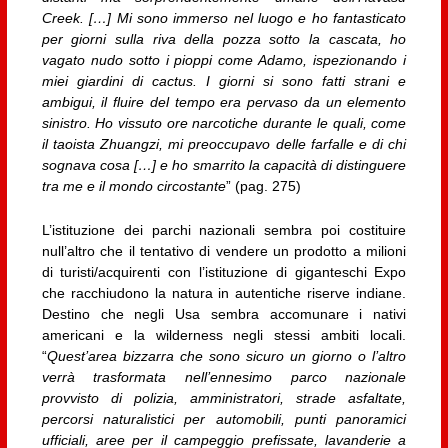
Creek. […] Mi sono immerso nel luogo e ho fantasticato
per giorni sulla riva della pozza sotto la cascata, ho
vagato nudo sotto i pioppi come Adamo, ispezionando i
miei giardini di cactus. I giorni si sono fatti strani e
ambigui, il fluire del tempo era pervaso da un elemento
sinistro. Ho vissuto ore narcotiche durante le quali, come
il taoista Zhuangzi, mi preoccupavo delle farfalle e di chi
sognava cosa […] e ho smarrito la capacità di distinguere
tra me e il mondo circostante
” (pag. 275)
L’istituzione dei parchi nazionali sembra poi costituire
null’altro che il tentativo di vendere un prodotto a milioni
di turisti/acquirenti con l’istituzione di giganteschi Expo
che racchiudono la natura in autentiche riserve indiane.
Destino che negli Usa sembra accomunare i nativi
americani e la wilderness negli stessi ambiti locali.
“
Quest’area bizzarra che sono sicuro un giorno o l’altro
verrà trasformata nell’ennesimo parco nazionale
provvisto di polizia, amministratori, strade asfaltate,
percorsi naturalistici per automobili, punti panoramici
ufficiali, aree per il campeggio prefissate, lavanderie a