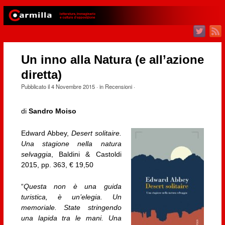
Un inno alla Natura (e all’azione
diretta)
Pubblicato il
4 Novembre 2015
· in
Recensioni
·
di
Sandro Moiso
Edward Abbey,
Desert solitaire.
Una stagione nella natura
selvaggia
, Baldini & Castoldi
2015, pp. 363, € 19,50
“
Questa non è una guida
turistica, è un’elegia. Un
memoriale. State stringendo
una lapida tra le mani. Una