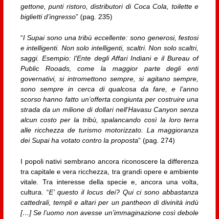
gettone, punti ristoro, distributori di Coca Cola, toilette e
biglietti d’ingresso
” (pag. 235)
“
I Supai sono una tribù eccellente: sono generosi, festosi
e intelligenti. Non solo intelligenti, scaltri. Non solo scaltri,
saggi. Esempio: l’Ente degli Affari Indiani e il Bureau of
Public Rooads, come la maggior parte degli enti
governativi, si intromettono sempre, si agitano sempre,
sono sempre in cerca di qualcosa da fare, e l’anno
scorso hanno fatto un’offerta congiunta per costruire una
strada da un milione di dollari nell’Havasu Canyon senza
alcun costo per la tribù, spalancando così la loro terra
alle ricchezza de turismo motorizzato. La maggioranza
dei Supai ha votato contro la proposta
” (pag. 274)
I popoli nativi sembrano ancora riconoscere la differenza
tra capitale e vera ricchezza, tra grandi opere e ambiente
vitale. Tra interesse della specie e, ancora una volta,
cultura. “
E’ questo il locus dei? Qui ci sono abbastanza
cattedrali, templi e altari per un pantheon di divinità indù
[…] Se l’uomo non avesse un’immaginazione così debole