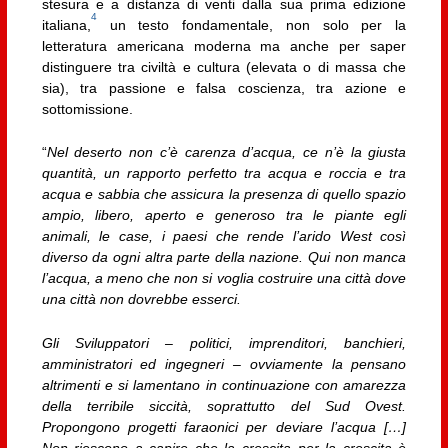
stesura e a distanza di venti dalla sua prima edizione
4
italiana,
un testo fondamentale, non solo per la
letteratura americana moderna ma anche per saper
distinguere tra civiltà e cultura (elevata o di massa che
sia), tra passione e falsa coscienza, tra azione e
sottomissione.
“
Nel deserto non c’è carenza d’acqua, ce n’è la giusta
quantità, un rapporto perfetto tra acqua e roccia e tra
acqua e sabbia che assicura la presenza di quello spazio
ampio, libero, aperto e generoso tra le piante egli
animali, le case, i paesi che rende l’arido West così
diverso da ogni altra parte della nazione. Qui non manca
l’acqua, a meno che non si voglia costruire una città dove
una città non dovrebbe esserci.
Gli Sviluppatori – politici, imprenditori, banchieri,
amministratori ed ingegneri – ovviamente la pensano
altrimenti e si lamentano in continuazione con amarezza
della terribile siccità, soprattutto del Sud Ovest.
Propongono progetti faraonici per deviare l’acqua […]
Non riescono a capire che la crescita per la crescita è