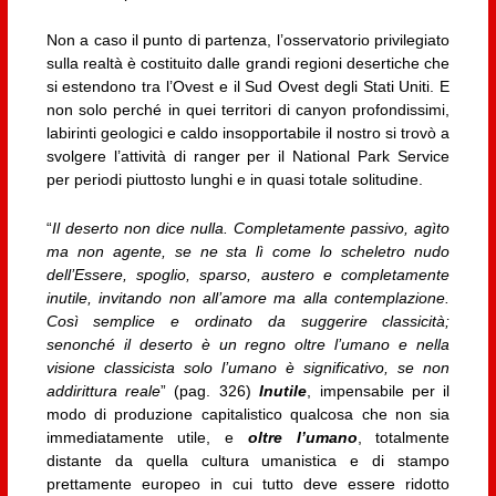
Non a caso il punto di partenza, l’osservatorio privilegiato
sulla realtà è costituito dalle grandi regioni desertiche che
si estendono tra l’Ovest e il Sud Ovest degli Stati Uniti. E
non solo perché in quei territori di canyon profondissimi,
labirinti geologici e caldo insopportabile il nostro si trovò a
svolgere l’attività di ranger per il National Park Service
per periodi piuttosto lunghi e in quasi totale solitudine.
“
Il deserto non dice nulla. Completamente passivo, agìto
ma non agente, se ne sta lì come lo scheletro nudo
dell’Essere, spoglio, sparso, austero e completamente
inutile, invitando non all’amore ma alla contemplazione.
Così semplice e ordinato da suggerire classicità;
senonché il deserto è un regno oltre l’umano e nella
visione classicista solo l’umano è significativo, se non
addirittura reale
” (pag. 326)
Inutile
, impensabile per il
modo di produzione capitalistico qualcosa che non sia
immediatamente utile, e
oltre l’umano
, totalmente
distante da quella cultura umanistica e di stampo
prettamente europeo in cui tutto deve essere ridotto