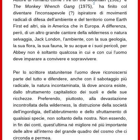
2
The Monkey Wrench Gang
(1975),
ha finito col
diventare l’inconsapevole (?) ispiratore di movimenti
radicali di difesa dell’ambiente e del territorio come Earth
First ed altri, sia in America che in Europa. A differenza,
però, di un altro grande cantore della wilderness o natura
selvaggia, Jack London, l’ambiente, con la sua geologia,
la sua flora, la sua fauna, le su acque e i suoi pericoli, per
Abbey non è soltanto qualcosa in cui e con cui l’uomo
deve imparare a convivere e sopravvivere.
Per lo scrittore statunitense l’uomo deve riconoscersi
parte del tutto e difendere, anche con il sabotaggio più
radicale, la natura incontaminata, là dove ancora esiste,
dallo sfruttamento capitalistico dei suoli e delle sue
ricchezze. Preferendo, piuttosto, alla devastazione
incontrollata della wilderness, la distruzione della società
dell’ingordigia, dell’abbrutimento e dello sfruttamento di
qualsiasi specie, non soltanto della nostra. Non essendo,
in fin dei conti, quest’ultima né migliore né più importante
delle altre all’interno del grande quadro del cosmo che ci
circonda e permea.