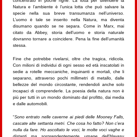
concentrato in poche righe. La lotta per difendere la
Natura e l’ambiente è l’unica lotta che può salvare la
specie nella sua breve transumanza nell’universo.
L’uomo è tale se inserito nella Natura, ma diventa
disumano quando se ne separa. Come in Marx, mai
citato da Abbey, storia dell’uomo e storia naturale
dovranno tornare a coincidere. Pena la fine dell’umanità
stessa.
Fine che potrebbe rivelarsi, oltre che tragica, ridicola.
Con milioni di individui di ogni sesso ed età inscatolati in
sedie a rotelle meccaniche, inquinanti e mortali, che li
separano, attraverso pochi millimetri di metallo, dalle
bellezze del mondo circostante, rendendoli anche solo
incapaci di comprenderle. La poesia della natura non è
più per tutti in un mondo dominato dal profitto, dai media
e dalle automobili.
“
Sono entrato nelle caverne ai piedi delle Mooney Falls,
cascate alte settanta metri. Che cosa ho fatto? Non c’era
nulla da fare. Ho ascoltato le voci, le molte voci vaghe e
distanti ma sorprendentemente umane dell’Havasu