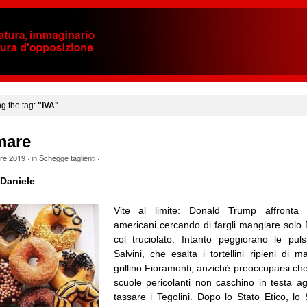
ng the tag:
"IVA"
mare
bre 2019
· in
Schegge taglienti
·
 Daniele
Vite al limite: Donald Trump affronta l
americani cercando di fargli mangiare solo
col truciolato. Intanto peggiorano le puls
Salvini, che esalta i tortellini ripieni di m
grillino Fioramonti, anziché preoccuparsi che
scuole pericolanti non caschino in testa agl
tassare i Tegolini. Dopo lo Stato Etico, lo 