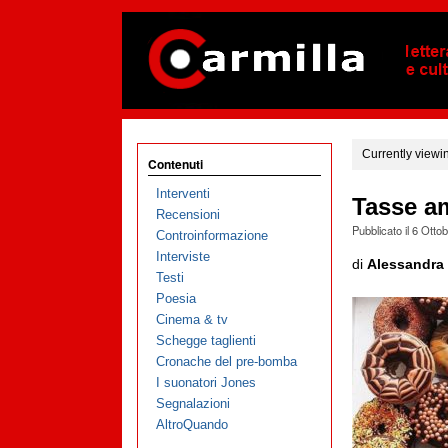
Currently viewi
Contenuti
Interventi
Tasse a
Recensioni
Pubblicato il
6 Otto
Controinformazione
Interviste
di
Alessandra
Testi
Poesia
Cinema & tv
Schegge taglienti
Cronache del pre-bomba
I suonatori Jones
Segnalazioni
AltroQuando