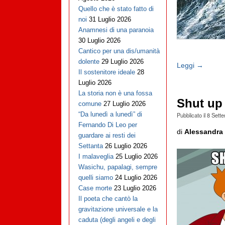
Quello che è stato fatto di
noi
31 Luglio 2026
Anamnesi di una paranoia
30 Luglio 2026
Cantico per una dis/umanità
dolente
29 Luglio 2026
Leggi →
Il sostenitore ideale
28
Luglio 2026
La storia non è una fossa
Shut up
comune
27 Luglio 2026
“Da lunedì a lunedì” di
Pubblicato il
8 Sett
Fernando Di Leo per
di
Alessandra 
guardare ai resti dei
Settanta
26 Luglio 2026
I malaveglia
25 Luglio 2026
Wasichu, papalagi, sempre
quelli siamo
24 Luglio 2026
Case morte
23 Luglio 2026
Il poeta che cantò la
gravitazione universale e la
caduta (degli angeli e degli