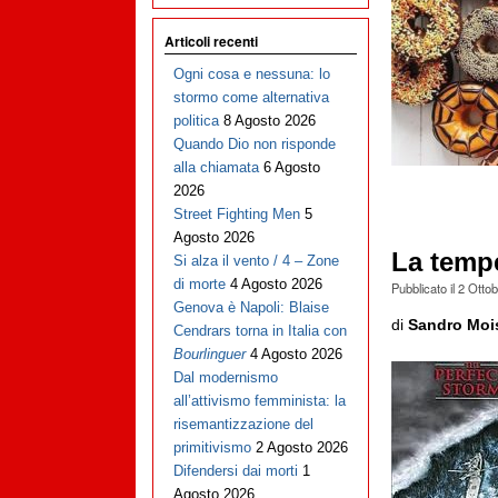
Articoli recenti
Ogni cosa e nessuna: lo
stormo come alternativa
politica
8 Agosto 2026
Quando Dio non risponde
alla chiamata
6 Agosto
2026
Street Fighting Men
5
Agosto 2026
La tempe
Si alza il vento / 4 – Zone
di morte
4 Agosto 2026
Pubblicato il
2 Otto
Genova è Napoli: Blaise
di
Sandro Moi
Cendrars torna in Italia con
Bourlinguer
4 Agosto 2026
Dal modernismo
all’attivismo femminista: la
risemantizzazione del
primitivismo
2 Agosto 2026
Difendersi dai morti
1
Agosto 2026