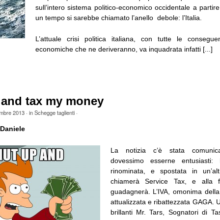
sull’intero sistema politico-economico occidentale a partir
un tempo si sarebbe chiamato l’anello debole: l’Italia.
L’attuale crisi politica italiana, con tutte le consegu
economiche che ne deriveranno, va inquadrata infatti [...]
 and tax my money
embre 2013
· in
Schegge taglienti
·
Daniele
La notizia c’è stata comuni
dovessimo esserne entusiasti: 
rinominata, e spostata in un’alt
chiamerà Service Tax, e alla fi
guadagnerà. L’IVA, omonima della
attualizzata e ribattezzata GAGA. U
brillanti Mr. Tars, Sognatori di Ta