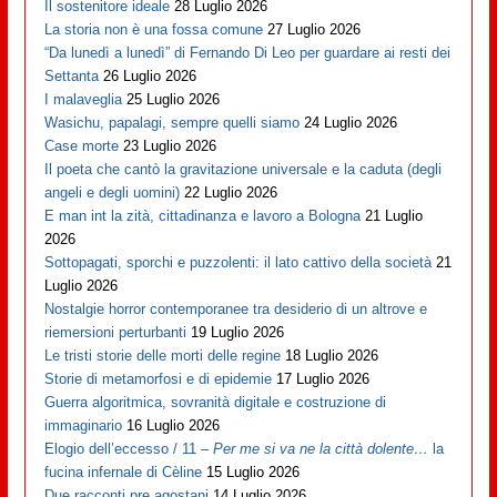
Il sostenitore ideale
28 Luglio 2026
La storia non è una fossa comune
27 Luglio 2026
“Da lunedì a lunedì” di Fernando Di Leo per guardare ai resti dei
Settanta
26 Luglio 2026
I malaveglia
25 Luglio 2026
Wasichu, papalagi, sempre quelli siamo
24 Luglio 2026
Case morte
23 Luglio 2026
Il poeta che cantò la gravitazione universale e la caduta (degli
angeli e degli uomini)
22 Luglio 2026
E man int la zità, cittadinanza e lavoro a Bologna
21 Luglio
2026
Sottopagati, sporchi e puzzolenti: il lato cattivo della società
21
Luglio 2026
Nostalgie horror contemporanee tra desiderio di un altrove e
riemersioni perturbanti
19 Luglio 2026
Le tristi storie delle morti delle regine
18 Luglio 2026
Storie di metamorfosi e di epidemie
17 Luglio 2026
Guerra algoritmica, sovranità digitale e costruzione di
immaginario
16 Luglio 2026
Elogio dell’eccesso / 11 –
Per me si va ne la città dolente…
la
fucina infernale di Cèline
15 Luglio 2026
Due racconti pre agostani
14 Luglio 2026