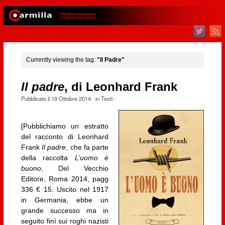
Currently viewing the tag:
"Il Padre"
Il padre
, di Leonhard Frank
Pubblicato il
19 Ottobre 2014
· in
Testi
·
[Pubblichiamo un estratto
del racconto di Leonhard
Frank
Il padre
, che fa parte
della raccolta
L’uomo è
buono
, Del Vecchio
Editore, Roma 2014, pagg
336 € 15. Uscito nel 1917
in Germania, ebbe un
grande successo ma in
seguito finì sui roghi nazisti