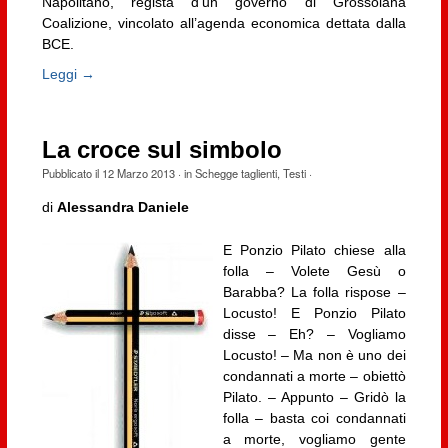
Napolitano, regista d’un governo di Grossolana
Coalizione, vincolato all’agenda economica dettata dalla
BCE.
Leggi →
La croce sul simbolo
Pubblicato il
12 Marzo 2013
· in
Schegge taglienti
,
Testi
·
di
Alessandra Daniele
E Ponzio Pilato chiese alla
folla – Volete Gesù o
Barabba? La folla rispose –
Locusto! E Ponzio Pilato
disse – Eh? – Vogliamo
Locusto! – Ma non è uno dei
condannati a morte – obiettò
Pilato. – Appunto – Gridò la
folla – basta coi condannati
a morte, vogliamo gente