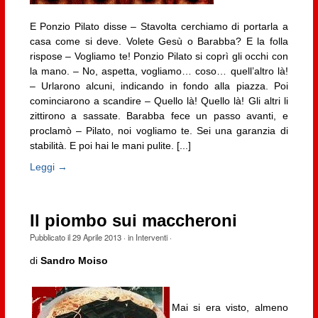
E Ponzio Pilato disse – Stavolta cerchiamo di portarla a
casa come si deve. Volete Gesù o Barabba? E la folla
rispose – Vogliamo te! Ponzio Pilato si coprì gli occhi con
la mano. – No, aspetta, vogliamo… coso… quell’altro là!
– Urlarono alcuni, indicando in fondo alla piazza. Poi
cominciarono a scandire – Quello là! Quello là! Gli altri li
zittirono a sassate. Barabba fece un passo avanti, e
proclamò – Pilato, noi vogliamo te. Sei una garanzia di
stabilità. E poi hai le mani pulite. [...]
Leggi →
Il piombo sui maccheroni
Pubblicato il
29 Aprile 2013
· in
Interventi
·
di
Sandro Moiso
Mai si era visto, almeno