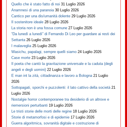
Quello che è stato fatto di noi
31 Luglio 2026
Anamnesi di una paranoia
30 Luglio 2026
Cantico per una dis/umanità dolente
29 Luglio 2026
Il sostenitore ideale
28 Luglio 2026
La storia non è una fossa comune
27 Luglio 2026
“Da lunedì a lunedì” di Fernando Di Leo per guardare ai resti dei
Settanta
26 Luglio 2026
I malaveglia
25 Luglio 2026
Wasichu, papalagi, sempre quelli siamo
24 Luglio 2026
Case morte
23 Luglio 2026
Il poeta che cantò la gravitazione universale e la caduta (degli
angeli e degli uomini)
22 Luglio 2026
E man int la zità, cittadinanza e lavoro a Bologna
21 Luglio
2026
Sottopagati, sporchi e puzzolenti: il lato cattivo della società
21
Luglio 2026
Nostalgie horror contemporanee tra desiderio di un altrove e
riemersioni perturbanti
19 Luglio 2026
Le tristi storie delle morti delle regine
18 Luglio 2026
Storie di metamorfosi e di epidemie
17 Luglio 2026
Guerra algoritmica, sovranità digitale e costruzione di