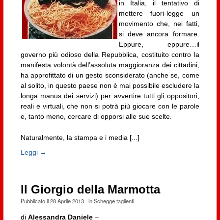
in Italia, il tentativo di
mettere fuori-legge un
movimento che, nei fatti,
si deve ancora formare.
Eppure, eppure…il
governo più odioso della Repubblica, costituito contro la
manifesta volontà dell’assoluta maggioranza dei cittadini,
ha approfittato di un gesto sconsiderato (anche se, come
al solito, in questo paese non è mai possibile escludere la
longa manus dei servizi) per avvertire tutti gli oppositori,
reali e virtuali, che non si potrà più giocare con le parole
e, tanto meno, cercare di opporsi alle sue scelte.
Naturalmente, la stampa e i media [...]
Leggi →
Il Giorgio della Marmotta
Pubblicato il
28 Aprile 2013
· in
Schegge taglienti
·
di
Alessandra Daniele
–