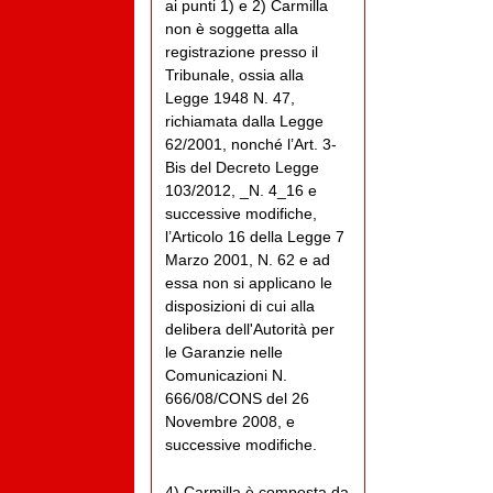
ai punti 1) e 2) Carmilla
non è soggetta alla
registrazione presso il
Tribunale, ossia alla
Legge 1948 N. 47,
richiamata dalla Legge
62/2001, nonché l’Art. 3-
Bis del Decreto Legge
103/2012, _N. 4_16 e
successive modifiche,
l’Articolo 16 della Legge 7
Marzo 2001, N. 62 e ad
essa non si applicano le
disposizioni di cui alla
delibera dell'Autorità per
le Garanzie nelle
Comunicazioni N.
666/08/CONS del 26
Novembre 2008, e
successive modifiche.
4) Carmilla è composta da