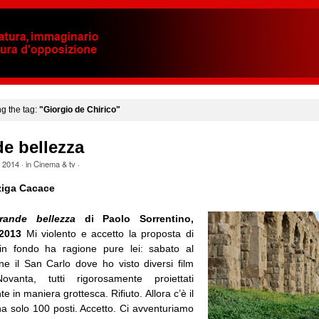
ng the tag:
"Giorgio de Chirico"
e bellezza
e 2014
· in
Cinema & tv
·
iga Cacace
rande bellezza
di Paolo Sorrentino,
 2013
Mi violento e accetto la proposta di
in fondo ha ragione pure lei: sabato al
e il San Carlo dove ho visto diversi film
vanta, tutti rigorosamente proiettati
e in maniera grottesca. Rifiuto. Allora c’è il
ha solo 100 posti. Accetto. Ci avventuriamo