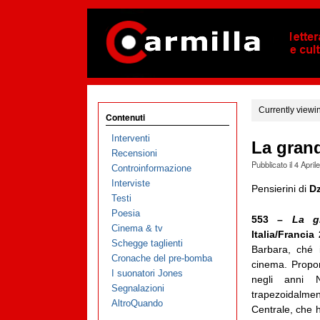
Currently viewi
Contenuti
Interventi
La grand
Recensioni
Pubblicato il
4 April
Controinformazione
Interviste
Pensierini di
Dz
Testi
Poesia
553 –
La g
Cinema & tv
Italia/Francia
Schegge taglienti
Barbara, ché 
Cronache del pre-bomba
cinema. Propon
I suonatori Jones
negli anni No
Segnalazioni
trapezoidalment
AltroQuando
Centrale, che 