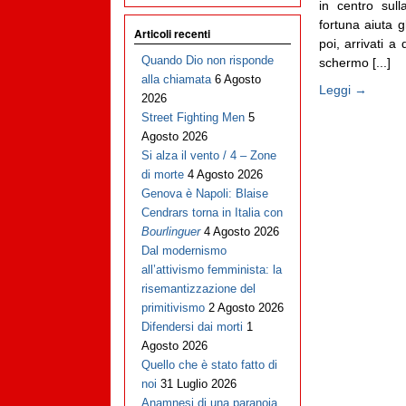
in centro sull
fortuna aiuta g
Articoli recenti
poi, arrivati a
Quando Dio non risponde
schermo [...]
alla chiamata
6 Agosto
Leggi →
2026
Street Fighting Men
5
Agosto 2026
Si alza il vento / 4 – Zone
di morte
4 Agosto 2026
Genova è Napoli: Blaise
Cendrars torna in Italia con
Bourlinguer
4 Agosto 2026
Dal modernismo
all’attivismo femminista: la
risemantizzazione del
primitivismo
2 Agosto 2026
Difendersi dai morti
1
Agosto 2026
Quello che è stato fatto di
noi
31 Luglio 2026
Anamnesi di una paranoia