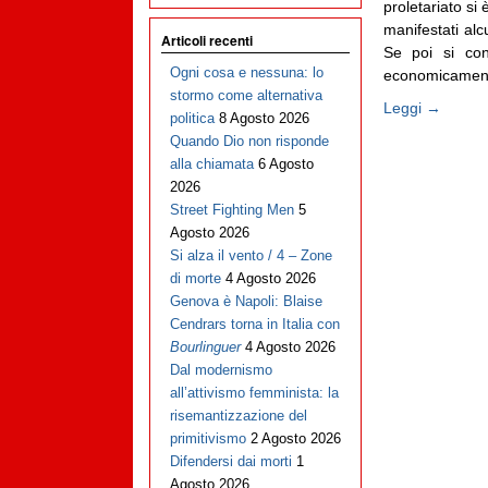
proletariato si
manifestati alcu
Articoli recenti
Se poi si con
Ogni cosa e nessuna: lo
economicamente,
stormo come alternativa
Leggi →
politica
8 Agosto 2026
Quando Dio non risponde
alla chiamata
6 Agosto
2026
Street Fighting Men
5
Agosto 2026
Si alza il vento / 4 – Zone
di morte
4 Agosto 2026
Genova è Napoli: Blaise
Cendrars torna in Italia con
Bourlinguer
4 Agosto 2026
Dal modernismo
all’attivismo femminista: la
risemantizzazione del
primitivismo
2 Agosto 2026
Difendersi dai morti
1
Agosto 2026