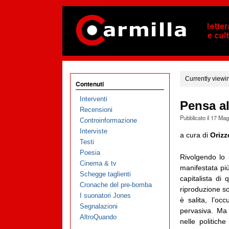
Currently viewi
Contenuti
Interventi
Pensa al
Recensioni
Pubblicato il
17 Mag
Controinformazione
Interviste
a cura di
Orizz
Testi
Poesia
Rivolgendo lo s
Cinema & tv
manifestata pi
Schegge taglienti
capitalista di
Cronache del pre-bomba
riproduzione soc
I suonatori Jones
è salita, l’oc
Segnalazioni
pervasiva. Ma è
AltroQuando
nelle politich