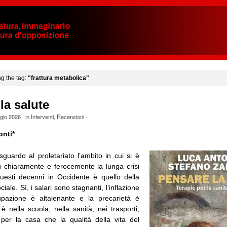
ng the tag:
"frattura metabolica"
la salute
gio 2026
· in
Interventi
,
Recensioni
·
onti*
guardo al proletariato l’ambito in cui si è
ù chiaramente e ferocemente la lunga crisi
 questi decenni in Occidente è quello della
iale. Sì, i salari sono stagnanti, l’inflazione
cupazione è altalenante e la precarietà è
 nella scuola, nella sanità, nei trasporti,
e per la casa che la qualità della vita del