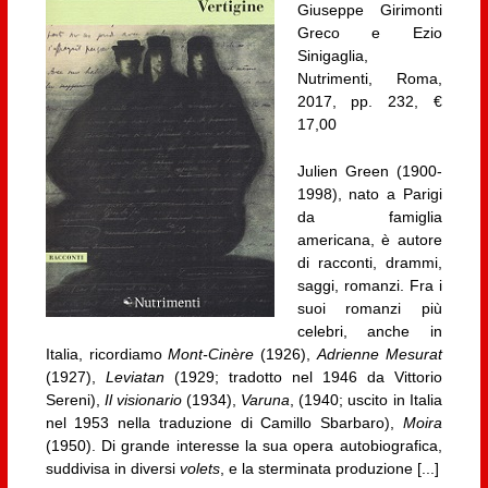
Giuseppe Girimonti
Greco e Ezio
Sinigaglia,
Nutrimenti, Roma,
2017, pp. 232, €
17,00
Julien Green (1900-
1998), nato a Parigi
da famiglia
americana, è autore
di racconti, drammi,
saggi, romanzi. Fra i
suoi romanzi più
celebri, anche in
Italia, ricordiamo
Mont-Cinère
(1926),
Adrienne Mesurat
(1927),
Leviatan
(1929; tradotto nel 1946 da Vittorio
Sereni),
Il visionario
(1934),
Varuna
, (1940; uscito in Italia
nel 1953 nella traduzione di Camillo Sbarbaro),
Moira
(1950). Di grande interesse la sua opera autobiografica,
suddivisa in diversi
volets
, e la sterminata produzione [...]