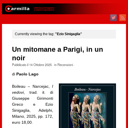
Currently viewing the tag:
"Ezio Sinigaglia"
Un mitomane a Parigi, in un
noir
Pubblicato il
14 Ottobre 2025
· in
Recensioni
·
di
Paolo Lago
Boileau – Narcejac,
I
vedovi
, trad. it. di
Giuseppe Girimonti
Greco e Ezio
Sinigaglia, Adelphi,
Milano, 2025, pp. 172,
euro 18,00.