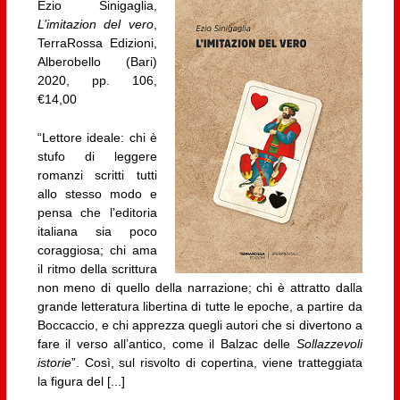
Ezio Sinigaglia,
L’imitazion del vero
,
TerraRossa Edizioni,
Alberobello (Bari)
2020, pp. 106,
€14,00
“Lettore ideale: chi è
stufo di leggere
romanzi scritti tutti
allo stesso modo e
pensa che l’editoria
italiana sia poco
coraggiosa; chi ama
il ritmo della scrittura
non meno di quello della narrazione; chi è attratto dalla
grande letteratura libertina di tutte le epoche, a partire da
Boccaccio, e chi apprezza quegli autori che si divertono a
fare il verso all’antico, come il Balzac delle
Sollazzevoli
istorie
”. Così, sul risvolto di copertina, viene tratteggiata
la figura del [...]