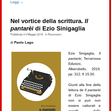
Leggi →
Nel vortice della scrittura.
Il
pantarèi
di Ezio Sinigaglia
Pubblicato il
4 Maggio 2019
· in
Recensioni
·
di
Paolo Lago
Ezio Sinigaglia,
Il
pantarèi
, Terrarossa
Edizioni,
Alberobello, 2019,
pp. 312, € 15,50.
Giunti alla fine della
lettura de
Il pantarèi
di Ezio Sinigaglia
non si può non
essere catturati e
avvolti dalla