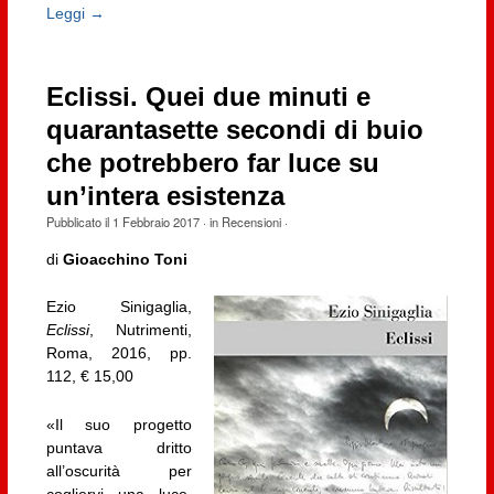
Leggi →
Eclissi. Quei due minuti e
quarantasette secondi di buio
che potrebbero far luce su
un’intera esistenza
Pubblicato il
1 Febbraio 2017
· in
Recensioni
·
di
Gioacchino Toni
Ezio Sinigaglia,
Eclissi
, Nutrimenti,
Roma, 2016, pp.
112, € 15,00
«Il suo progetto
puntava dritto
all’oscurità per
cogliervi una luce.