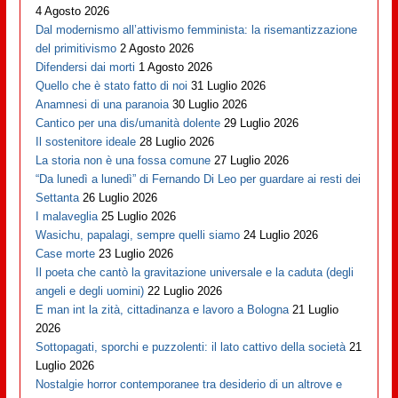
4 Agosto 2026
Dal modernismo all’attivismo femminista: la risemantizzazione
del primitivismo
2 Agosto 2026
Difendersi dai morti
1 Agosto 2026
Quello che è stato fatto di noi
31 Luglio 2026
Anamnesi di una paranoia
30 Luglio 2026
Cantico per una dis/umanità dolente
29 Luglio 2026
Il sostenitore ideale
28 Luglio 2026
La storia non è una fossa comune
27 Luglio 2026
“Da lunedì a lunedì” di Fernando Di Leo per guardare ai resti dei
Settanta
26 Luglio 2026
I malaveglia
25 Luglio 2026
Wasichu, papalagi, sempre quelli siamo
24 Luglio 2026
Case morte
23 Luglio 2026
Il poeta che cantò la gravitazione universale e la caduta (degli
angeli e degli uomini)
22 Luglio 2026
E man int la zità, cittadinanza e lavoro a Bologna
21 Luglio
2026
Sottopagati, sporchi e puzzolenti: il lato cattivo della società
21
Luglio 2026
Nostalgie horror contemporanee tra desiderio di un altrove e