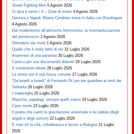
Street Fighting Men
5 Agosto 2026
Si alza il vento / 4 – Zone di morte
4 Agosto 2026
Genova è Napoli: Blaise Cendrars torna in Italia con
Bourlinguer
4 Agosto 2026
Dal modernismo all’attivismo femminista: la risemantizzazione
del primitivismo
2 Agosto 2026
Difendersi dai morti
1 Agosto 2026
Quello che è stato fatto di noi
31 Luglio 2026
Anamnesi di una paranoia
30 Luglio 2026
Cantico per una dis/umanità dolente
29 Luglio 2026
Il sostenitore ideale
28 Luglio 2026
La storia non è una fossa comune
27 Luglio 2026
“Da lunedì a lunedì” di Fernando Di Leo per guardare ai resti dei
Settanta
26 Luglio 2026
I malaveglia
25 Luglio 2026
Wasichu, papalagi, sempre quelli siamo
24 Luglio 2026
Case morte
23 Luglio 2026
Il poeta che cantò la gravitazione universale e la caduta (degli
angeli e degli uomini)
22 Luglio 2026
E man int la zità, cittadinanza e lavoro a Bologna
21 Luglio
2026