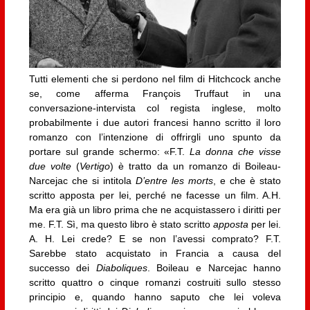
Tutti elementi che si perdono nel film di Hitchcock anche
se, come afferma François Truffaut in una
conversazione-intervista col regista inglese, molto
probabilmente i due autori francesi hanno scritto il loro
romanzo con l’intenzione di offrirgli uno spunto da
portare sul grande schermo: «F.T.
La donna che visse
due volte
(
Vertigo
) è tratto da un romanzo di Boileau-
Narcejac che si intitola
D’entre les morts
, e che è stato
scritto apposta per lei, perché ne facesse un film. A.H.
Ma era già un libro prima che ne acquistassero i diritti per
me. F.T. Sì, ma questo libro è stato scritto
apposta
per lei.
A. H. Lei crede? E se non l’avessi comprato? F.T.
Sarebbe stato acquistato in Francia a causa del
successo dei
Diaboliques
. Boileau e Narcejac hanno
scritto quattro o cinque romanzi costruiti sullo stesso
principio e, quando hanno saputo che lei voleva