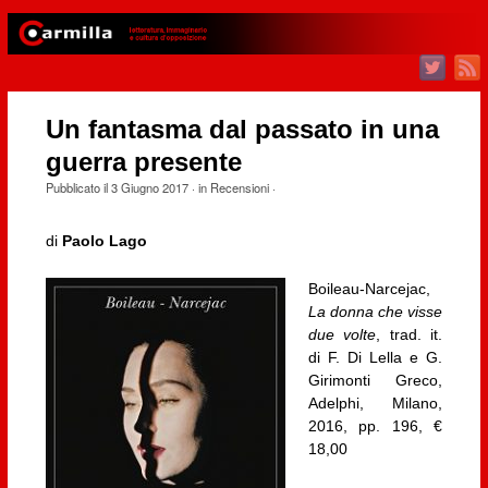
Un fantasma dal passato in una
guerra presente
Pubblicato il
3 Giugno 2017
· in
Recensioni
·
di
Paolo Lago
Boileau-Narcejac,
La donna che visse
due volte
, trad. it.
di F. Di Lella e G.
Girimonti Greco,
Adelphi, Milano,
2016, pp. 196, €
18,00