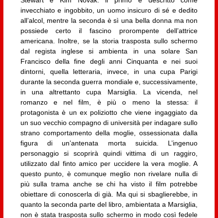
Stewart e Kim Novak: il primo è descritto come
invecchiato e ingobbito, un uomo insicuro di sé e dedito
all’alcol, mentre la seconda è sì una bella donna ma non
possiede certo il fascino prorompente dell’attrice
americana. Inoltre, se la storia trasposta sullo schermo
dal regista inglese si ambienta in una solare San
Francisco della fine degli anni Cinquanta e nei suoi
dintorni, quella letteraria, invece, in una cupa Parigi
durante la seconda guerra mondiale e, successivamente,
in una altrettanto cupa Marsiglia. La vicenda, nel
romanzo e nel film, è più o meno la stessa: il
protagonista è un ex poliziotto che viene ingaggiato da
un suo vecchio compagno di università per indagare sullo
strano comportamento della moglie, ossessionata dalla
figura di un’antenata morta suicida. L’ingenuo
personaggio si scoprirà quindi vittima di un raggiro,
utilizzato dal finto amico per uccidere la vera moglie. A
questo punto, è comunque meglio non rivelare nulla di
più sulla trama anche se chi ha visto il film potrebbe
obiettare di conoscerla di già. Ma qui si sbaglierebbe, in
quanto la seconda parte del libro, ambientata a Marsiglia,
non è stata trasposta sullo schermo in modo così fedele