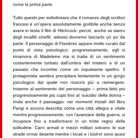
come la prima parte.
Tutto questo per sottolineare che il romanzo degli scrittori
francesi è un’opera assolutamente godibile anche senza
avere in testa il film di Hitchcock: perciò, anche se siamo
degli incalliti cinefili, adesso dovremo lasciarlo un po’ da
parte. Il personaggio di Flavières appare molto curato dal
punto di vista psicologico: progressivamente, egli si
innamora di Madeleine ma si tratta di un sentimento
costantemente turbato dall’ombra del mistero e di un
passato che incombe come un inquietante spettro. Il
protagonista sembra precipitare lentamente in un gorgo
psicologico dal quale non riuscirà più a riemergere.
Insieme al sentimento del personaggio – prima lieto poi
progressivamente più cupo fino al ‘suicidio’ della donna –
muta anche il paesaggio: nei momenti iniziali del libro
Parigi è ancora descritta come una città allegra e vitale
mentre progressivamente, con l’avanzare della guerra, si
incupisce fino a trasformarsi in un triste regno della
solitudine. Carri armati e mezzi militari solcano le sue
strade ormai deserte mentre i locali e i bistrot sono quasi