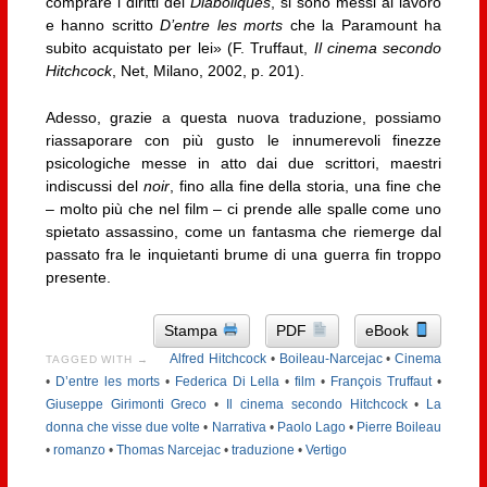
comprare i diritti dei
Diaboliques
, si sono messi al lavoro
e hanno scritto
D’entre les morts
che la Paramount ha
subito acquistato per lei» (F. Truffaut,
Il cinema secondo
Hitchcock
, Net, Milano, 2002, p. 201).
Adesso, grazie a questa nuova traduzione, possiamo
riassaporare con più gusto le innumerevoli finezze
psicologiche messe in atto dai due scrittori, maestri
indiscussi del
noir
, fino alla fine della storia, una fine che
– molto più che nel film – ci prende alle spalle come uno
spietato assassino, come un fantasma che riemerge dal
passato fra le inquietanti brume di una guerra fin troppo
presente.
Stampa
PDF
eBook
Alfred Hitchcock
•
Boileau-Narcejac
•
Cinema
TAGGED WITH →
•
D’entre les morts
•
Federica Di Lella
•
film
•
François Truffaut
•
Giuseppe Girimonti Greco
•
Il cinema secondo Hitchcock
•
La
donna che visse due volte
•
Narrativa
•
Paolo Lago
•
Pierre Boileau
•
romanzo
•
Thomas Narcejac
•
traduzione
•
Vertigo