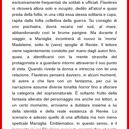
esclusivamente frequentati da soldati e ufficiali. Flavières
si ritroverà allora solo e incupito, dedito all’alcol e quasi
preda della follia, in una città essa stessa solitaria e cupa,
rapita dalla follia collettiva della guerra. Su consiglio di
uno psichiatra, dovrà recarsi nel sud, al mare,
abbandonando così le brume parigine. Ma durante il
viaggio, a Marsiglia, incontrerà di nuovo la ‘morta’
Madeleine, sotto le (vere) spoglie di Renée. Il lettore
viene sapientemente condotto per mano dagli autori fino,
quasi, a identificarsi con la mente stravolta del
protagonista e a guardarsi intorno attraverso il suo punto
di vista. Quando rivede la donna e intreccia con lei una
relazione, Flavières penserà davvero, in alcuni momenti,
di avere a che fare con un fantasma, per cui la
narrazione assume diverse tonalità
horror
fino a sfiorare
la categoria del soprannaturale. È soltanto frutto della
fantasia alterata del personaggio ma anche noi lettori, a
un certo momento, arriviamo a dubitare insieme a lui
della identità e della reale esistenza di Renée. Lo
scenario è adesso quello di una affollata ma non meno
spettrale Marsiglia. Emblematico, in questo senso, è il