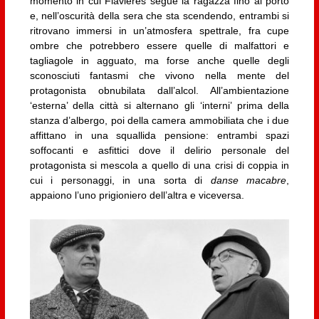
momento in cui Flavières segue la ragazza fino al porto
e, nell’oscurità della sera che sta scendendo, entrambi si
ritrovano immersi in un’atmosfera spettrale, fra cupe
ombre che potrebbero essere quelle di malfattori e
tagliagole in agguato, ma forse anche quelle degli
sconosciuti fantasmi che vivono nella mente del
protagonista obnubilata dall’alcol. All’ambientazione
‘esterna’ della città si alternano gli ‘interni’ prima della
stanza d’albergo, poi della camera ammobiliata che i due
affittano in una squallida pensione: entrambi spazi
soffocanti e asfittici dove il delirio personale del
protagonista si mescola a quello di una crisi di coppia in
cui i personaggi, in una sorta di
danse macabre
,
appaiono l’uno prigioniero dell’altra e viceversa.