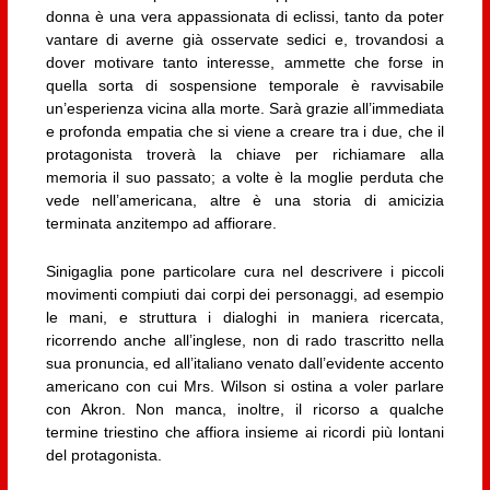
donna è una vera appassionata di eclissi, tanto da poter
vantare di averne già osservate sedici e, trovandosi a
dover motivare tanto interesse, ammette che forse in
quella sorta di sospensione temporale è ravvisabile
un’esperienza vicina alla morte. Sarà grazie all’immediata
e profonda empatia che si viene a creare tra i due, che il
protagonista troverà la chiave per richiamare alla
memoria il suo passato; a volte è la moglie perduta che
vede nell’americana, altre è una storia di amicizia
terminata anzitempo ad affiorare.
Sinigaglia pone particolare cura nel descrivere i piccoli
movimenti compiuti dai corpi dei personaggi, ad esempio
le mani, e struttura i dialoghi in maniera ricercata,
ricorrendo anche all’inglese, non di rado trascritto nella
sua pronuncia, ed all’italiano venato dall’evidente accento
americano con cui Mrs. Wilson si ostina a voler parlare
con Akron. Non manca, inoltre, il ricorso a qualche
termine triestino che affiora insieme ai ricordi più lontani
del protagonista.