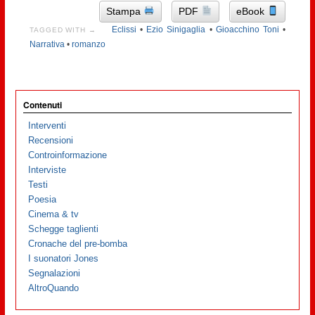
Stampa
PDF
eBook
Eclissi
•
Ezio Sinigaglia
•
Gioacchino Toni
•
TAGGED WITH →
Narrativa
•
romanzo
Contenuti
Interventi
Recensioni
Controinformazione
Interviste
Testi
Poesia
Cinema & tv
Schegge taglienti
Cronache del pre-bomba
I suonatori Jones
Segnalazioni
AltroQuando