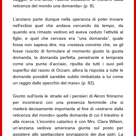
reticenza del mondo una domanda» (p. 8).
L’anziano parte dunque nella speranza di poter trovare
nell’eclissi quel che andava cercando da tempo, da
quando era rimasto vedovo ed aveva ceduto l’attività al
figlio, e quel che cercava era “una domanda”, quale
fosse non sapeva dire, ma «restava convinto che, se gli
fosse riuscito di formulare al momento giusto la giusta
domanda, la domanda perfetta, penetrante e temprata
come una punta d’acciaio, ripulita da tutti i suoi peli
superflui dal rasoio di Occam, allora la risposta a tutte le
domande possibili sarebbe subito rimbalzata a lui come
un raggio dallo specchio del mare» (p. 82).
Giunto sull’isola le strade ed i pensieri di Akron finiranno
per incontrarsi con una presenza femminile che si
rivelerà decisamente importante al fine di «estrarre dalla
reticenza del mondo» quella domanda di cui il triestino è
alla ricerca. L’incontro catartico è con Mrs. Clara Wilson,
un’anziana vedova americana giunta sul posto per
assistere allo spettacolare sovrapporsi dei due astri. La