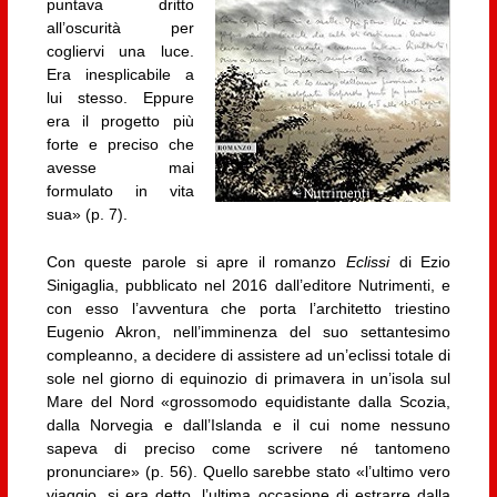
puntava dritto
all’oscurità per
cogliervi una luce.
Era inesplicabile a
lui stesso. Eppure
era il progetto più
forte e preciso che
avesse mai
formulato in vita
sua» (p. 7).
Con queste parole si apre il romanzo
Eclissi
di Ezio
Sinigaglia, pubblicato nel 2016 dall’editore Nutrimenti, e
con esso l’avventura che porta l’architetto triestino
Eugenio Akron, nell’imminenza del suo settantesimo
compleanno, a decidere di assistere ad un’eclissi totale di
sole nel giorno di equinozio di primavera in un’isola sul
Mare del Nord «grossomodo equidistante dalla Scozia,
dalla Norvegia e dall’Islanda e il cui nome nessuno
sapeva di preciso come scrivere né tantomeno
pronunciare» (p. 56). Quello sarebbe stato «l’ultimo vero
viaggio, si era detto, l’ultima occasione di estrarre dalla