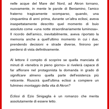
nelle acque del Mare del Nord, ad Akron tornano,
nuovamente, in mente le parole di Beniamino, l’amico
fraterno tragicamente scomparso, quando, una
cinquantina di anni prima, durante un’altra eclissi, aveva
inaspettatamente descritto quel momento di buio
assoluto come «una notte straordinariamente luminosa».
Il ricordo dell’amico, inevitabilmente, aveva riportato la
memoria anche a quell’ultimo momento in cui i due,
prendendo decisioni e strade diverse, finirono per
perdersi di vista definitivamente.
Al lettore il compito di scoprire se quella manciata di
minuti di «tenebra in pieno giorno» si rivelerà capace di
far affiorare nel protagonista la domanda in grado di
significare
almeno quella parte dell’esistenza più
reticente. Riuscirà quell’ultima eclissi a compiere un
fulmineo
montaggio
della vita di Akron?
Eclissi
di Ezio Sinigaglia è un romanzo che merita
assolutamente di essere letto.