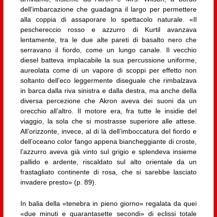
dell’imbarcazione che guadagna il largo per permettere
alla coppia di assaporare lo spettacolo naturale. «Il
peschereccio rosso e azzurro di Kurtil avanzava
lentamente, tra le due alte pareti di basalto nero che
serravano il fiordo, come un lungo canale. Il vecchio
diesel batteva implacabile la sua percussione uniforme,
aureolata come di un vapore di scoppi per effetto non
soltanto dell’eco leggermente diseguale che rimbalzava
in barca dalla riva sinistra e dalla destra, ma anche della
diversa percezione che Akron aveva dei suoni da un
orecchio all’altro. Il motore era, fra tutte le insidie del
viaggio, la sola che si mostrasse superiore alle attese.
All’orizzonte, invece, al di là dell’imboccatura del fiordo e
dell’oceano color fango appena biancheggiante di croste,
l’azzurro aveva già vinto sul grigio e splendeva insieme
pallido e ardente, riscaldato sul alto orientale da un
frastagliato continente di rosa, che si sarebbe lasciato
invadere presto» (p. 89).
In balia della «tenebra in pieno giorno» regalata da quei
«due minuti e quarantasette secondi» di eclissi totale