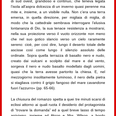
di sud ovest, grandioso e continuo, che teneva legata
l’isola all’aspra dolcezza di un inverno quasi perenne ma
mite e, insieme, a un visibile nulla. Non c’era una terra
emersa, in quella direzione, per migliaia di miglia, di
modo che la cattedrale sembrava interrogare l’elusiva
lontananza di Dio, la sua tenace resistenza a mostrarsi,
nella sua proiezione verso il vuoto orizzonte non meno
che nel suo gotico slancio verso un cielo raramente
sereno: cioè, per così dire, lungo il deserto totale delle
ascisse così come lungo il silenzio assoluto delle
ordinate. Sopra quella terrazza di basalto nero e nudo,
creato dai vulcani e scolpito dal mare e dal vento,
sorgeva il nero e nudo basalto modellato dagli uomini,
quasi che la terra avesse partorito la chiesa. E, nel
mezzogiorno insolitamente luminoso, il nero della pietra
si stagliava contro il grigio fangoso del mare cavandone
fuori l’azzurro» (pp. 65-66).
La chiusura del romanzo spetta a quei tre minuti scarsi di
eclissi attorno ai quali ruota il desiderio del protagonista
di “trovare la domanda” ed a quel breve lasso di tempo
arriviamo, insieme ad Akron e Mrs. Wilson, a bordo