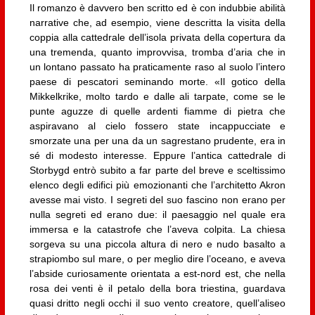
Il romanzo è davvero ben scritto ed è con indubbie abilità
narrative che, ad esempio, viene descritta la visita della
coppia alla cattedrale dell’isola privata della copertura da
una tremenda, quanto improvvisa, tromba d’aria che in
un lontano passato ha praticamente raso al suolo l’intero
paese di pescatori seminando morte. «Il gotico della
Mikkelkrike, molto tardo e dalle ali tarpate, come se le
punte aguzze di quelle ardenti fiamme di pietra che
aspiravano al cielo fossero state incappucciate e
smorzate una per una da un sagrestano prudente, era in
sé di modesto interesse. Eppure l’antica cattedrale di
Storbygd entrò subito a far parte del breve e sceltissimo
elenco degli edifici più emozionanti che l’architetto Akron
avesse mai visto. I segreti del suo fascino non erano per
nulla segreti ed erano due: il paesaggio nel quale era
immersa e la catastrofe che l’aveva colpita. La chiesa
sorgeva su una piccola altura di nero e nudo basalto a
strapiombo sul mare, o per meglio dire l’oceano, e aveva
l’abside curiosamente orientata a est-nord est, che nella
rosa dei venti è il petalo della bora triestina, guardava
quasi dritto negli occhi il suo vento creatore, quell’aliseo