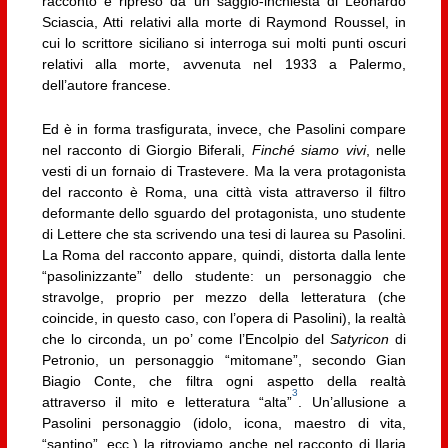
racconto è ripreso da un saggio-inchiesta di Leonardo
Sciascia, Atti relativi alla morte di Raymond Roussel, in
cui lo scrittore siciliano si interroga sui molti punti oscuri
relativi alla morte, avvenuta nel 1933 a Palermo,
dell’autore francese.
Ed è in forma trasfigurata, invece, che Pasolini compare
nel racconto di Giorgio Biferali,
Finché siamo vivi
, nelle
vesti di un fornaio di Trastevere. Ma la vera protagonista
del racconto è Roma, una città vista attraverso il filtro
deformante dello sguardo del protagonista, uno studente
di Lettere che sta scrivendo una tesi di laurea su Pasolini.
La Roma del racconto appare, quindi, distorta dalla lente
“pasolinizzante” dello studente: un personaggio che
stravolge, proprio per mezzo della letteratura (che
coincide, in questo caso, con l’opera di Pasolini), la realtà
che lo circonda, un po’ come l’Encolpio del
Satyricon
di
Petronio, un personaggio “mitomane”, secondo Gian
Biagio Conte, che filtra ogni aspetto della realtà
3
attraverso il mito e letteratura “alta”
. Un’allusione a
Pasolini personaggio (idolo, icona, maestro di vita,
“santino”, ecc.) la ritroviamo anche nel racconto di Ilaria