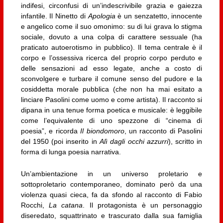
indifesi, circonfusi di un’indescrivibile grazia e gaiezza
infantile. Il Ninetto di
Apologia
è un senzatetto, innocente
e angelico come il suo omonimo: su di lui grava lo stigma
sociale, dovuto a una colpa di carattere sessuale (ha
praticato autoerotismo in pubblico). Il tema centrale è il
corpo e l’ossessiva ricerca del proprio corpo perduto e
delle sensazioni ad esso legate, anche a costo di
sconvolgere e turbare il comune senso del pudore e la
cosiddetta morale pubblica (che non ha mai esitato a
linciare Pasolini come uomo e come artista). Il racconto si
dipana in una tenue forma poetica e musicale: è leggibile
come l’equivalente di uno spezzone di “cinema di
poesia”, e ricorda
Il biondomoro
, un racconto di Pasolini
del 1950 (poi inserito in
Alì dagli occhi azzurri
), scritto in
forma di lunga poesia narrativa.
Un’ambientazione in un universo proletario e
sottoproletario contemporaneo, dominato però da una
violenza quasi cieca, fa da sfondo al racconto di Fabio
Rocchi,
La catana
. Il protagonista è un personaggio
diseredato, squattrinato e trascurato dalla sua famiglia