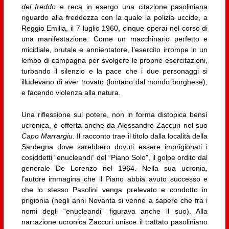
del freddo
e reca in esergo una citazione pasoliniana
riguardo alla freddezza con la quale la polizia uccide, a
Reggio Emilia, il 7 luglio 1960, cinque operai nel corso di
una manifestazione. Come un macchinario perfetto e
micidiale, brutale e annientatore, l’esercito irrompe in un
lembo di campagna per svolgere le proprie esercitazioni,
turbando il silenzio e la pace che i due personaggi si
illudevano di aver trovato (lontano dal mondo borghese),
e facendo violenza alla natura.
Una riflessione sul potere, non in forma distopica bensì
ucronica, è offerta anche da Alessandro Zaccuri nel suo
Capo Marrargiu
. Il racconto trae il titolo dalla località della
Sardegna dove sarebbero dovuti essere imprigionati i
cosiddetti “enucleandi” del “Piano Solo”, il golpe ordito dal
generale De Lorenzo nel 1964. Nella sua ucronia,
l’autore immagina che il Piano abbia avuto successo e
che lo stesso Pasolini venga prelevato e condotto in
prigionia (negli anni Novanta si venne a sapere che fra i
nomi degli “enucleandi” figurava anche il suo). Alla
narrazione ucronica Zaccuri unisce il trattato pasoliniano