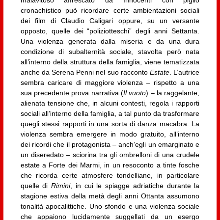
cronachistico può ricordare certe ambientazioni sociali
dei film di Claudio Caligari oppure, su un versante
opposto, quelle dei “poliziotteschi” degli anni Settanta.
Una violenza generata dalla miseria e da una dura
condizione di subalternità sociale, stavolta però nata
all’interno della struttura della famiglia, viene tematizzata
anche da Serena Penni nel suo racconto
Estate
. L’autrice
sembra caricare di maggiore violenza – rispetto a una
sua precedente prova narrativa (
Il vuoto
) – la raggelante,
alienata tensione che, in alcuni contesti, regola i rapporti
sociali all’interno della famiglia, a tal punto da trasformare
quegli stessi rapporti in una sorta di danza macabra. La
violenza sembra emergere in modo gratuito, all’interno
dei ricordi che il protagonista – anch’egli un emarginato e
un diseredato – sciorina tra gli ombrelloni di una crudele
estate a Forte dei Marmi, in un resoconto a tinte fosche
che ricorda certe atmosfere tondelliane, in particolare
quelle di
Rimini
, in cui le spiagge adriatiche durante la
stagione estiva della metà degli anni Ottanta assumono
tonalità apocalittiche. Uno sfondo e una violenza sociale
che appaiono lucidamente suggellati da un esergo