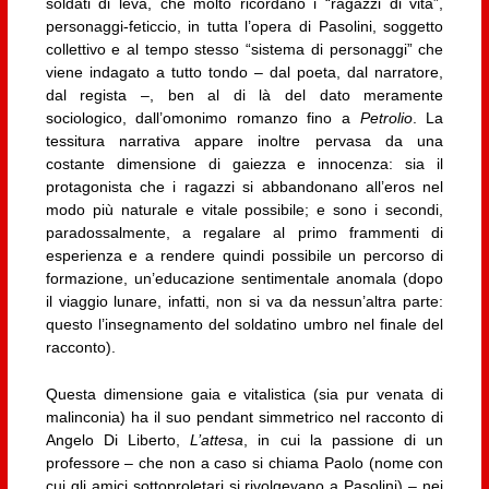
soldati di leva, che molto ricordano i “ragazzi di vita”,
personaggi-feticcio, in tutta l’opera di Pasolini, soggetto
collettivo e al tempo stesso “sistema di personaggi” che
viene indagato a tutto tondo – dal poeta, dal narratore,
dal regista –, ben al di là del dato meramente
sociologico, dall’omonimo romanzo fino a
Petrolio
. La
tessitura narrativa appare inoltre pervasa da una
costante dimensione di gaiezza e innocenza: sia il
protagonista che i ragazzi si abbandonano all’eros nel
modo più naturale e vitale possibile; e sono i secondi,
paradossalmente, a regalare al primo frammenti di
esperienza e a rendere quindi possibile un percorso di
formazione, un’educazione sentimentale anomala (dopo
il viaggio lunare, infatti, non si va da nessun’altra parte:
questo l’insegnamento del soldatino umbro nel finale del
racconto).
Questa dimensione gaia e vitalistica (sia pur venata di
malinconia) ha il suo pendant simmetrico nel racconto di
Angelo Di Liberto,
L’attesa
, in cui la passione di un
professore – che non a caso si chiama Paolo (nome con
cui gli amici sottoproletari si rivolgevano a Pasolini) – nei