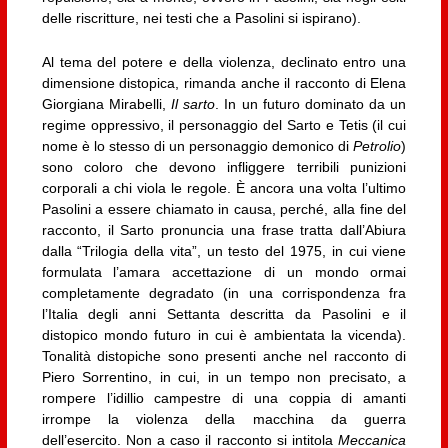
delle riscritture, nei testi che a Pasolini si ispirano).
Al tema del potere e della violenza, declinato entro una
dimensione distopica, rimanda anche il racconto di Elena
Giorgiana Mirabelli,
Il sarto
. In un futuro dominato da un
regime oppressivo, il personaggio del Sarto e Tetis (il cui
nome è lo stesso di un personaggio demonico di
Petrolio
)
sono coloro che devono infliggere terribili punizioni
corporali a chi viola le regole. È ancora una volta l’ultimo
Pasolini a essere chiamato in causa, perché, alla fine del
racconto, il Sarto pronuncia una frase tratta dall’Abiura
dalla “Trilogia della vita”, un testo del 1975, in cui viene
formulata l’amara accettazione di un mondo ormai
completamente degradato (in una corrispondenza fra
l’Italia degli anni Settanta descritta da Pasolini e il
distopico mondo futuro in cui è ambientata la vicenda).
Tonalità distopiche sono presenti anche nel racconto di
Piero Sorrentino, in cui, in un tempo non precisato, a
rompere l’idillio campestre di una coppia di amanti
irrompe la violenza della macchina da guerra
dell’esercito. Non a caso il racconto si intitola
Meccanica