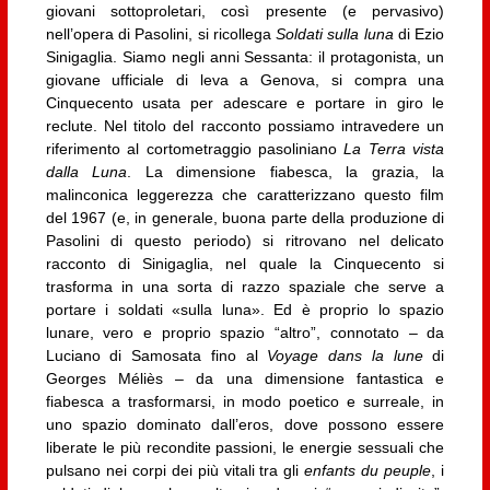
giovani sottoproletari, così presente (e pervasivo)
nell’opera di Pasolini, si ricollega
Soldati sulla luna
di Ezio
Sinigaglia. Siamo negli anni Sessanta: il protagonista, un
giovane ufficiale di leva a Genova, si compra una
Cinquecento usata per adescare e portare in giro le
reclute. Nel titolo del racconto possiamo intravedere un
riferimento al cortometraggio pasoliniano
La Terra vista
dalla Luna
. La dimensione fiabesca, la grazia, la
malinconica leggerezza che caratterizzano questo film
del 1967 (e, in generale, buona parte della produzione di
Pasolini di questo periodo) si ritrovano nel delicato
racconto di Sinigaglia, nel quale la Cinquecento si
trasforma in una sorta di razzo spaziale che serve a
portare i soldati «sulla luna». Ed è proprio lo spazio
lunare, vero e proprio spazio “altro”, connotato – da
Luciano di Samosata fino al
Voyage dans la lune
di
Georges Méliès – da una dimensione fantastica e
fiabesca a trasformarsi, in modo poetico e surreale, in
uno spazio dominato dall’eros, dove possono essere
liberate le più recondite passioni, le energie sessuali che
pulsano nei corpi dei più vitali tra gli
enfants du peuple
, i