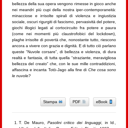
bellezza della sua opera vengono rimesse in gioco anche
nei meandri più cupi della nostra iper-contemporaneità:
minacciose e irrisolte spirali di violenza e ingiustizia
sociale, oscuri rigurgiti di fascismo, pervasività del potere,
giochi illogici legati al cortocircuito fra potere e paura
(come nei momenti più claustrofobici del lockdown),
plaghe irrisolte di povertà che, nonostante tutto, riescono
ancora a vivere con grazia e dignità. E di tutto ciò parlano
queste “Nuvole corsare”, di bellezza e violenza, di dura
realtà e fantasia, di tutta quella “straziante, meravigliosa
bellezza del creato” che, con le sue mille contraddizioni,
affascina e incanta Totò-Jago alla fine di
Che cosa sono
le nuvole?
Stampa
PDF
eBook
T. De Mauro,
Pasolini critico dei linguaggi
, in Id.,