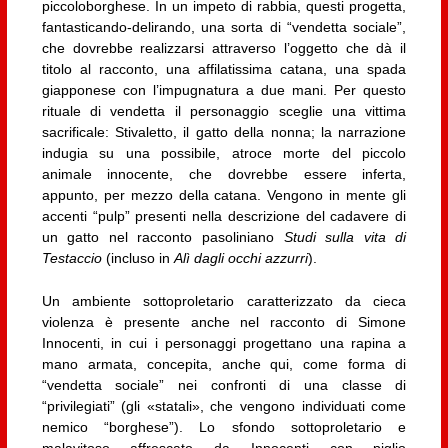
piccoloborghese. In un impeto di rabbia, questi progetta,
fantasticando-delirando, una sorta di “vendetta sociale”,
che dovrebbe realizzarsi attraverso l’oggetto che dà il
titolo al racconto, una affilatissima catana, una spada
giapponese con l’impugnatura a due mani. Per questo
rituale di vendetta il personaggio sceglie una vittima
sacrificale: Stivaletto, il gatto della nonna; la narrazione
indugia su una possibile, atroce morte del piccolo
animale innocente, che dovrebbe essere inferta,
appunto, per mezzo della catana. Vengono in mente gli
accenti “pulp” presenti nella descrizione del cadavere di
un gatto nel racconto pasoliniano
Studi sulla vita di
Testaccio
(incluso in
Alì dagli occhi azzurri
).
Un ambiente sottoproletario caratterizzato da cieca
violenza è presente anche nel racconto di Simone
Innocenti, in cui i personaggi progettano una rapina a
mano armata, concepita, anche qui, come forma di
“vendetta sociale” nei confronti di una classe di
“privilegiati” (gli «statali», che vengono individuati come
nemico “borghese”). Lo sfondo sottoproletario e
malavitoso affrescato da Innocenti con piglio