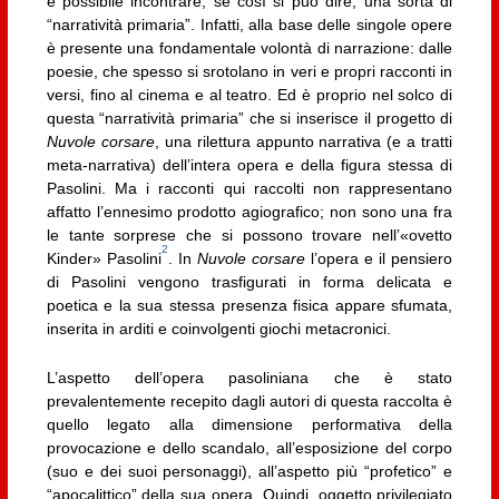
è possibile incontrare, se così si può dire, una sorta di
“narratività primaria”. Infatti, alla base delle singole opere
è presente una fondamentale volontà di narrazione: dalle
poesie, che spesso si srotolano in veri e propri racconti in
versi, fino al cinema e al teatro. Ed è proprio nel solco di
questa “narratività primaria” che si inserisce il progetto di
Nuvole corsare
, una rilettura appunto narrativa (e a tratti
meta-narrativa) dell’intera opera e della figura stessa di
Pasolini. Ma i racconti qui raccolti non rappresentano
affatto l’ennesimo prodotto agiografico; non sono una fra
le tante sorprese che si possono trovare nell’«ovetto
2
Kinder» Pasolini
. In
Nuvole corsare
l’opera e il pensiero
di Pasolini vengono trasfigurati in forma delicata e
poetica e la sua stessa presenza fisica appare sfumata,
inserita in arditi e coinvolgenti giochi metacronici.
L’aspetto dell’opera pasoliniana che è stato
prevalentemente recepito dagli autori di questa raccolta è
quello legato alla dimensione performativa della
provocazione e dello scandalo, all’esposizione del corpo
(suo e dei suoi personaggi), all’aspetto più “profetico” e
“apocalittico” della sua opera. Quindi, oggetto privilegiato