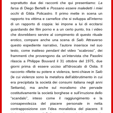
soprattutto due dei racconti che qui presentiamo:
La
farsa
di Diego Bertelli e
Possano essere maledetti i miei
occhi
di Gilda Policastro. Il primo mette in scena un
rapporto tra vittima e carnefice che si sviluppa all’interno
di un rapporto di coppia: lei impone a lui di eccitarsi
guardando dei film porno e a un certo punto, tra i video
che dovrebbero servire al compimento di questo rituale
erotico, compare anche una scena di
Salò
. Attraverso
questo espediente narrativo, l’autore inserisce nel suo
testo, come inatteso
pendant
del video “scabroso”, dei
frammenti che provengono da un’intervista che Pasolini
rilascia a Philippe Bouvard il 31 ottobre del 1975, due
giorni prima di essere ucciso all’Idroscalo di Ostia. Il
racconto riflette su potere e violenza, temi-chiave in
Salò
(le cui violenze sono la metafora dell’abbrutimento in cui
era precipitata la società dei consumi italiana negli anni
Settanta), ma anche sul moralismo che pervade
costitutivamente la società borghese e sull’irruzione dello
“scandalo”, inteso come il raggiungimento e la
consapevolezza del piacere personale in netta
contrapposizione con l’idea moralistica del piacere. Il