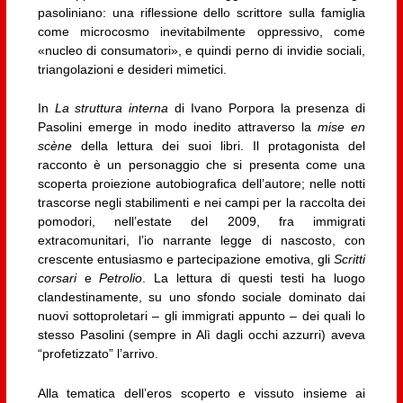
pasoliniano: una riflessione dello scrittore sulla famiglia
come microcosmo inevitabilmente oppressivo, come
«nucleo di consumatori», e quindi perno di invidie sociali,
triangolazioni e desideri mimetici.
In
La struttura interna
di Ivano Porpora la presenza di
Pasolini emerge in modo inedito attraverso la
mise en
scène
della lettura dei suoi libri. Il protagonista del
racconto è un personaggio che si presenta come una
scoperta proiezione autobiografica dell’autore; nelle notti
trascorse negli stabilimenti e nei campi per la raccolta dei
pomodori, nell’estate del 2009, fra immigrati
extracomunitari, l’io narrante legge di nascosto, con
crescente entusiasmo e partecipazione emotiva, gli
Scritti
corsari
e
Petrolio
. La lettura di questi testi ha luogo
clandestinamente, su uno sfondo sociale dominato dai
nuovi sottoproletari – gli immigrati appunto – dei quali lo
stesso Pasolini (sempre in Alì dagli occhi azzurri) aveva
“profetizzato” l’arrivo.
Alla tematica dell’eros scoperto e vissuto insieme ai