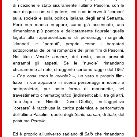
di ricezione è stato sicuramente l’ultimo Pasolini, con le
sue disquisizioni sul potere, coi suoi interventi “corsari”
sulla società e sulla politica italiana degli anni Settanta.
Però non manca neppure, come già accennato, una
dimensione più poetica e delicatamente figurale: quella
legata alla rappresentazione di personaggi marginali,
“dannati” e “perduti”, proprio come i borgatari
sottoproletari dei primi romanzi e dei primi film di Pasolini.
Nel titolo
Nuvole corsare
, del resto, sono presenti
entrambi gli aspetti. Se le “nuvole” rimandano
chiaramente al noto, struggente cortometraggio del 1967
–
Che cosa sono le nuvole?
–, un vero e proprio film-
fiaba in cui appaiono in scena personaggi innocenti e
sottoproletari, pur sotto forma di marionette, nel
travestimento cinematografico (indimenticabili, tra gli altri,
Totò-Jago e Ninetto Davoli-Otello), nell’aggettivo
“corsare” è racchiusa la carica polemica e performativa
dell’ultimo Pasolini, quello degli
Scritti corsari
, di
Salò
, del
postumo
Petrolio
.
Ed è proprio all’universo sadiano di
Salò
che rimandano