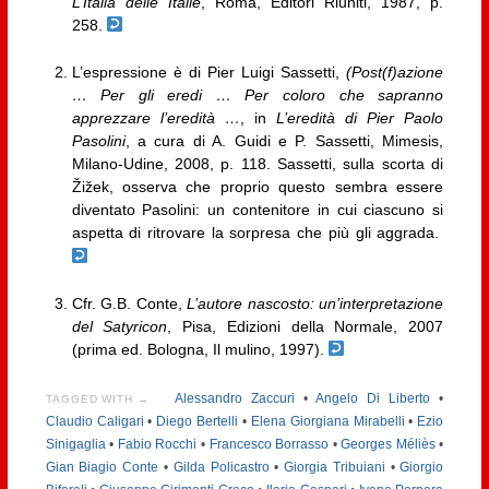
L’Italia delle Italie
, Roma, Editori Riuniti, 1987, p.
258.
L’espressione è di Pier Luigi Sassetti,
(Post(f)azione
… Per gli eredi … Per coloro che sapranno
apprezzare l’eredità …
, in
L’eredità di Pier Paolo
Pasolini
, a cura di A. Guidi e P. Sassetti, Mimesis,
Milano-Udine, 2008, p. 118. Sassetti, sulla scorta di
Žižek, osserva che proprio questo sembra essere
diventato Pasolini: un contenitore in cui ciascuno si
aspetta di ritrovare la sorpresa che più gli aggrada.
Cfr. G.B. Conte,
L’autore nascosto: un’interpretazione
del Satyricon
, Pisa, Edizioni della Normale, 2007
(prima ed. Bologna, Il mulino, 1997).
Alessandro Zaccuri
•
Angelo Di Liberto
•
TAGGED WITH →
Claudio Caligari
•
Diego Bertelli
•
Elena Giorgiana Mirabelli
•
Ezio
Sinigaglia
•
Fabio Rocchi
•
Francesco Borrasso
•
Georges Méliès
•
Gian Biagio Conte
•
Gilda Policastro
•
Giorgia Tribuiani
•
Giorgio