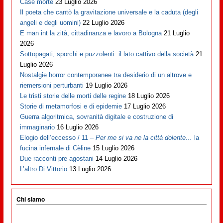
Case morte
23 Luglio 2026
Il poeta che cantò la gravitazione universale e la caduta (degli
angeli e degli uomini)
22 Luglio 2026
E man int la zità, cittadinanza e lavoro a Bologna
21 Luglio
2026
Sottopagati, sporchi e puzzolenti: il lato cattivo della società
21
Luglio 2026
Nostalgie horror contemporanee tra desiderio di un altrove e
riemersioni perturbanti
19 Luglio 2026
Le tristi storie delle morti delle regine
18 Luglio 2026
Storie di metamorfosi e di epidemie
17 Luglio 2026
Guerra algoritmica, sovranità digitale e costruzione di
immaginario
16 Luglio 2026
Elogio dell’eccesso / 11 –
Per me si va ne la città dolente…
la
fucina infernale di Cèline
15 Luglio 2026
Due racconti pre agostani
14 Luglio 2026
L’altro Di Vittorio
13 Luglio 2026
Chi siamo