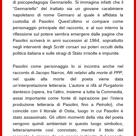
di psicopedagogia Gennariello. Si immagina infatti che il
“Gennariello” del trattato sia un giovane carabiniere
napoletano di nome Gennaro al quale è affidata la
custodia di Pasolini. Quest’ultimo vi compare come
personaggio principale del racconto, e al suo interno la
riflessione sul potere sembra emergere dalle pagine che
Pasolini scriverà in anni successivi al 1964, soprattutto
negli interventi degli
Scritti corsari
sui poteri occulti della
politica italiana e sulle stragi di Stato irrisolte e impunite.
Pasolini come personaggio lo si incontra anche nel
racconto di Jacopo Narros,
Atti relativi alla morte di PPP
,
nel quale alla morte del poeta viene data
un’interpretazione letteraria. L’autore si rifà al
Purgatorio
dantesco (opera, tra l’altro, insieme a tutta la
Commedia
,
assai importante come fonte di ispirazione per l’intera
produzione letteraria di Pasolini, fino a
Petrolio
), che
coincide con il litorale di Ostia, luogo in cui Pasolini è
stato assassinato. Gli ultimi momenti della vita del poeta
vengono quindi ambientati in questo luogo simbolico,
letterariamente così connotato, mentre il titolo del