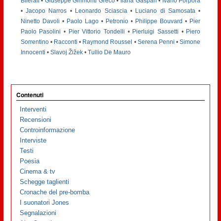
Biferali
•
Giuseppe Girimonti Greco
•
Ilaria Gaspari
•
Ivano Porpora
•
Jacopo Narros
•
Leonardo Sciascia
•
Luciano di Samosata
•
Ninetto Davoli
•
Paolo Lago
•
Petronio
•
Philippe Bouvard
•
Pier
Paolo Pasolini
•
Pier Vittorio Tondelli
•
Pierluigi Sassetti
•
Piero
Sorrentino
•
Racconti
•
Raymond Roussel
•
Serena Penni
•
Simone
Innocenti
•
Slavoj Žižek
•
Tullio De Mauro
Contenuti
Interventi
Recensioni
Controinformazione
Interviste
Testi
Poesia
Cinema & tv
Schegge taglienti
Cronache del pre-bomba
I suonatori Jones
Segnalazioni