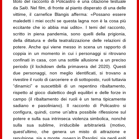
titolo del racconto di Policastro è una citazione testuale
da
Salò
. Nel film, di fronte al pianto disperato di una delle
vittime, il carnefice Blangis afferma: «Possano essere
maledetti i miei occhi se questa lagna non è la cosa più
eccitante che io abbia mai udito». I temi del racconto,
scritto in piena pandemia, sono quelli della prigionia,
della dittatura e della teatralizzazione delle relazioni di
potere. Anche qui viene messo in scena un rapporto di
coppia in un momento in cui i personaggi si ritrovano
confinati in casa, con una sottile allusione a un preciso
periodo (il lockdown della primavera del 2020). Questi
due personaggi, non meglio identificati, si trovano a
rivestire il ruolo di carceriere e di sottoposto, ruoli tuttavia
“dinamici” e suscettibili di un repentino ribaltamento,
rispetto al gioco dialettico degli equilibri e delle forze in
campo (il ribaltamento dei ruoli è un tema tipicamente
sadiano e pasoliniano). Il racconto di Policastro si
configura, quindi, come un’altra possibile riflessione sul
potere e sulla sua intrinseca violenza simbolica, nonché
sulla sua sublime, irriducibile arbitrarietà (motivo,
quest’ultimo, che genera un misto di attrazione e
repulsione, sia a monte, ovvero in Pasolini, sia negli esiti