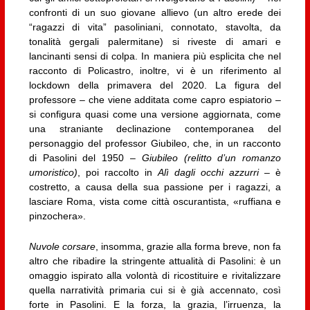
confronti di un suo giovane allievo (un altro erede dei
“ragazzi di vita” pasoliniani, connotato, stavolta, da
tonalità gergali palermitane) si riveste di amari e
lancinanti sensi di colpa. In maniera più esplicita che nel
racconto di Policastro, inoltre, vi è un riferimento al
lockdown della primavera del 2020. La figura del
professore – che viene additata come capro espiatorio –
si configura quasi come una versione aggiornata, come
una straniante declinazione contemporanea del
personaggio del professor Giubileo, che, in un racconto
di Pasolini del 1950 –
Giubileo (relitto d’un romanzo
umoristico)
, poi raccolto in
Alì dagli occhi azzurri
– è
costretto, a causa della sua passione per i ragazzi, a
lasciare Roma, vista come città oscurantista, «ruffiana e
pinzochera».
Nuvole corsare
, insomma, grazie alla forma breve, non fa
altro che ribadire la stringente attualità di Pasolini: è un
omaggio ispirato alla volontà di ricostituire e rivitalizzare
quella narratività primaria cui si è già accennato, così
forte in Pasolini. E la forza, la grazia, l’irruenza, la