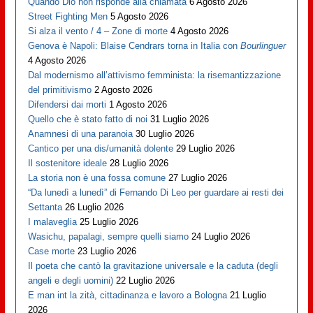
Quando Dio non risponde alla chiamata
6 Agosto 2026
Street Fighting Men
5 Agosto 2026
Si alza il vento / 4 – Zone di morte
4 Agosto 2026
Genova è Napoli: Blaise Cendrars torna in Italia con
Bourlinguer
4 Agosto 2026
Dal modernismo all’attivismo femminista: la risemantizzazione
del primitivismo
2 Agosto 2026
Difendersi dai morti
1 Agosto 2026
Quello che è stato fatto di noi
31 Luglio 2026
Anamnesi di una paranoia
30 Luglio 2026
Cantico per una dis/umanità dolente
29 Luglio 2026
Il sostenitore ideale
28 Luglio 2026
La storia non è una fossa comune
27 Luglio 2026
“Da lunedì a lunedì” di Fernando Di Leo per guardare ai resti dei
Settanta
26 Luglio 2026
I malaveglia
25 Luglio 2026
Wasichu, papalagi, sempre quelli siamo
24 Luglio 2026
Case morte
23 Luglio 2026
Il poeta che cantò la gravitazione universale e la caduta (degli
angeli e degli uomini)
22 Luglio 2026
E man int la zità, cittadinanza e lavoro a Bologna
21 Luglio
2026