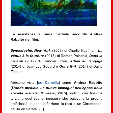
La resistenza all’onda mediale secondo Andrea
Rabbito nei film:
Synecdoche, New York
(2008) di Charlie Kaufman,
La
Vénus à la fourrure
(2013) di Roman Polański,
Dans la
maison
(2012) di François Ozon,
Adieu au langage
(2014) di Jean-Luc Godard e
Gone Girl
(2014) di David
Fincher
Abbiamo visto [
su Carmilla
] come
Andrea Rabbito
(
L’onda mediale. Le nuove immagini nell’epoca della
società visuale,
Mimesis, 2015)
, indichi con finzione
terziaria quel tipo di immagini che palesano la propria
artificiosità, quando la finzione, la resa di un Oltremondo,
risulta dichiarata. [...]