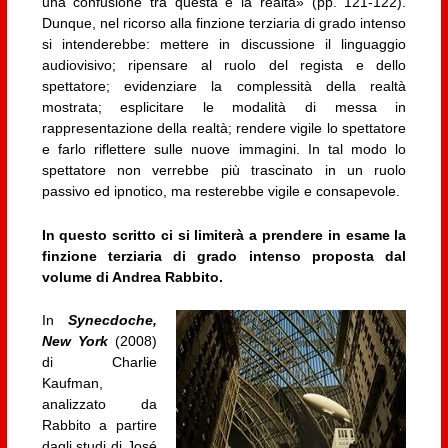
una confusione tra questa e la realtà» (pp. 121-122).
Dunque, nel ricorso alla finzione terziaria di grado intenso
si intenderebbe: mettere in discussione il linguaggio
audiovisivo; ripensare al ruolo del regista e dello
spettatore; evidenziare la complessità della realtà
mostrata; esplicitare le modalità di messa in
rappresentazione della realtà; rendere vigile lo spettatore
e farlo riflettere sulle nuove immagini. In tal modo lo
spettatore non verrebbe più trascinato in un ruolo
passivo ed ipnotico, ma resterebbe vigile e consapevole.
In questo scritto ci si limiterà a prendere in esame la
finzione terziaria di grado intenso proposta dal
volume di Andrea Rabbito.
In
Synecdoche,
New York
(2008)
di Charlie
Kaufman,
analizzato da
Rabbito a partire
dagli studi di José