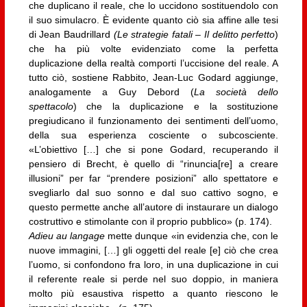
che duplicano il reale, che lo uccidono sostituendolo con
il suo simulacro. È evidente quanto ciò sia affine alle tesi
di Jean Baudrillard
(Le strategie fatali
–
Il delitto perfetto
)
che ha più volte evidenziato come la perfetta
duplicazione della realtà comporti l’uccisione del reale. A
tutto ciò, sostiene Rabbito, Jean-Luc Godard aggiunge,
analogamente a Guy Debord (
La società dello
spettacolo
) che la duplicazione e la sostituzione
pregiudicano il funzionamento dei sentimenti dell’uomo,
della sua esperienza cosciente o subcosciente.
«L’obiettivo […] che si pone Godard, recuperando il
pensiero di Brecht, è quello di “rinuncia[re] a creare
illusioni” per far “prendere posizioni” allo spettatore e
svegliarlo dal suo sonno e dal suo cattivo sogno, e
questo permette anche all’autore di instaurare un dialogo
costruttivo e stimolante con il proprio pubblico» (p. 174).
Adieu au langage
mette dunque «in evidenzia che, con le
nuove immagini, […] gli oggetti del reale [e] ciò che crea
l’uomo, si confondono fra loro, in una duplicazione in cui
il referente reale si perde nel suo doppio, in maniera
molto più esaustiva rispetto a quanto riescono le