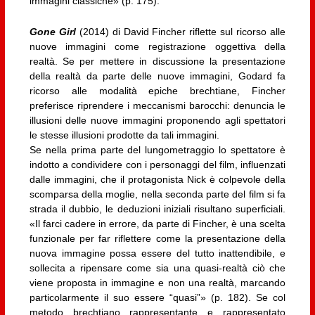
immagini classiche» (p. 175).
Gone Girl
(2014) di David Fincher riflette sul ricorso alle
nuove immagini come registrazione oggettiva della
realtà. Se per mettere in discussione la presentazione
della realtà da parte delle nuove immagini, Godard fa
ricorso alle modalità epiche brechtiane, Fincher
preferisce riprendere i meccanismi barocchi: denuncia le
illusioni delle nuove immagini proponendo agli spettatori
le stesse illusioni prodotte da tali immagini.
Se nella prima parte del lungometraggio lo spettatore è
indotto a condividere con i personaggi del film, influenzati
dalle immagini, che il protagonista Nick è colpevole della
scomparsa della moglie, nella seconda parte del film si fa
strada il dubbio, le deduzioni iniziali risultano superficiali.
«Il farci cadere in errore, da parte di Fincher, è una scelta
funzionale per far riflettere come la presentazione della
nuova immagine possa essere del tutto inattendibile, e
sollecita a ripensare come sia una quasi-realtà ciò che
viene proposta in immagine e non una realtà, marcando
particolarmente il suo essere “quasi”» (p. 182). Se col
metodo brechtiano rappresentante e rappresentato