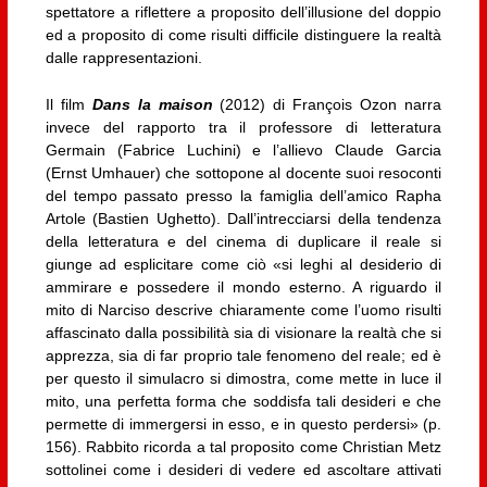
spettatore a riflettere a proposito dell’illusione del doppio
ed a proposito di come risulti difficile distinguere la realtà
dalle rappresentazioni.
Il film
Dans la maison
(2012) di François Ozon narra
invece del rapporto tra il professore di letteratura
Germain (Fabrice Luchini) e l’allievo Claude Garcia
(Ernst Umhauer) che sottopone al docente suoi resoconti
del tempo passato presso la famiglia dell’amico Rapha
Artole (Bastien Ughetto). Dall’intrecciarsi della tendenza
della letteratura e del cinema di duplicare il reale si
giunge ad esplicitare come ciò «si leghi al desiderio di
ammirare e possedere il mondo esterno. A riguardo il
mito di Narciso descrive chiaramente come l’uomo risulti
affascinato dalla possibilità sia di visionare la realtà che si
apprezza, sia di far proprio tale fenomeno del reale; ed è
per questo il simulacro si dimostra, come mette in luce il
mito, una perfetta forma che soddisfa tali desideri e che
permette di immergersi in esso, e in questo perdersi» (p.
156). Rabbito ricorda a tal proposito come Christian Metz
sottolinei come i desideri di vedere ed ascoltare attivati