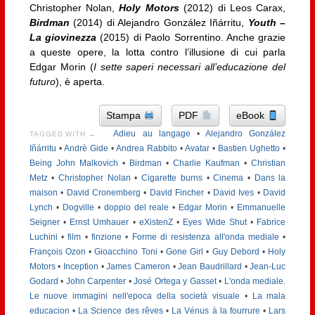
Christopher Nolan,
Holy Motors
(2012) di Leos Carax,
Birdman
(2014) di Alejandro González Iñárritu,
Youth –
La giovinezza
(2015) di Paolo Sorrentino. Anche grazie
a queste opere, la lotta contro l’illusione di cui parla
Edgar Morin (
I sette saperi necessari all’educazione del
futuro
), è aperta.
Stampa
PDF
eBook
Adieu au langage
•
Alejandro González
TAGGED WITH →
Iñárritu
•
Andrè Gide
•
Andrea Rabbito
•
Avatar
•
Bastien Ughetto
•
Being John Malkovich
•
Birdman
•
Charlie Kaufman
•
Christian
Metz
•
Christopher Nolan
•
Cigarette burns
•
Cinema
•
Dans la
maison
•
David Cronemberg
•
David Fincher
•
David Ives
•
David
Lynch
•
Dogville
•
doppio del reale
•
Edgar Morin
•
Emmanuelle
Seigner
•
Ernst Umhauer
•
eXistenZ
•
Eyes Wide Shut
•
Fabrice
Luchini
•
film
•
finzione
•
Forme di resistenza all'onda mediale
•
François Ozon
•
Gioacchino Toni
•
Gone Girl
•
Guy Debord
•
Holy
Motors
•
Inception
•
James Cameron
•
Jean Baudrillard
•
Jean-Luc
Godard
•
John Carpenter
•
José Ortega y Gasset
•
L'onda mediale.
Le nuove immagini nell'epoca della società visuale
•
La mala
educacion
•
La Science des rêves
•
La Vénus à la fourrure
•
Lars