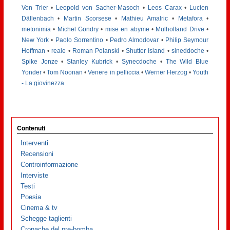
Von Trier
•
Leopold von Sacher-Masoch
•
Leos Carax
•
Lucien
Dällenbach
•
Martin Scorsese
•
Mathieu Amalric
•
Metafora
•
metonimia
•
Michel Gondry
•
mise en abyme
•
Mulholland Drive
•
New York
•
Paolo Sorrentino
•
Pedro Almodovar
•
Philip Seymour
Hoffman
•
reale
•
Roman Polanski
•
Shutter Island
•
sineddoche
•
Spike Jonze
•
Stanley Kubrick
•
Synecdoche
•
The Wild Blue
Yonder
•
Tom Noonan
•
Venere in pelliccia
•
Werner Herzog
•
Youth
- La giovinezza
Contenuti
Interventi
Recensioni
Controinformazione
Interviste
Testi
Poesia
Cinema & tv
Schegge taglienti
Cronache del pre-bomba