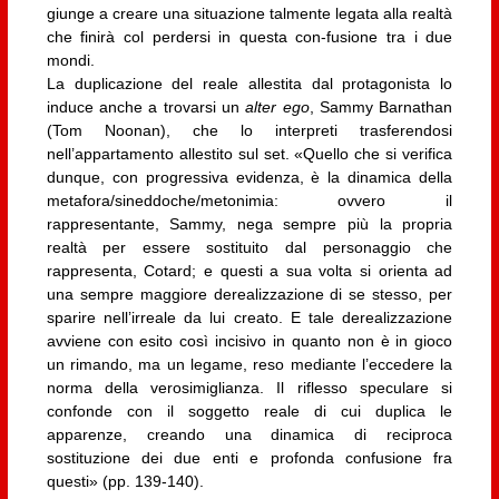
giunge a creare una situazione talmente legata alla realtà
che finirà col perdersi in questa con-fusione tra i due
mondi.
La duplicazione del reale allestita dal protagonista lo
induce anche a trovarsi un
alter ego
, Sammy Barnathan
(Tom Noonan), che lo interpreti trasferendosi
nell’appartamento allestito sul set. «Quello che si verifica
dunque, con progressiva evidenza, è la dinamica della
metafora/sineddoche/metonimia: ovvero il
rappresentante, Sammy, nega sempre più la propria
realtà per essere sostituito dal personaggio che
rappresenta, Cotard; e questi a sua volta si orienta ad
una sempre maggiore derealizzazione di se stesso, per
sparire nell’irreale da lui creato. E tale derealizzazione
avviene con esito così incisivo in quanto non è in gioco
un rimando, ma un legame, reso mediante l’eccedere la
norma della verosimiglianza. Il riflesso speculare si
confonde con il soggetto reale di cui duplica le
apparenze, creando una dinamica di reciproca
sostituzione dei due enti e profonda confusione fra
questi» (pp. 139-140).