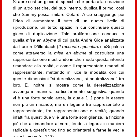
Si apre così un gioco di specchi che porta alla creazione
di un altro set che, dal suo interno, duplica il primo, così
che Sammy possa imitare Cotard. A ciò si aggiunge poi
l’idea di aumentare il tutto di un nuovo livello di
riproduzione, un terzo spazio in cui continuare questo
gioco di duplicazione. Tale proliferazione conduce a
quella
mise en abyme
di cui parla Andrè Gide analizzata
da Lucien Dällenbach (
Il racconto speculare
). «Si palesa
come attraverso la
mise en abyme
si costruisca una
rappresentazione mostrando in che modo questa intenda
rimandare alla realtà, e come il rappresentato rimandi al
rappresentante, mettendo in luce la modalità con cui
queste dimensioni “si derealizzano, si neutralizzano” tra
loro. E, inoltre, si mostra come la derealizzazione
avvenga in maniera particolarmente suggestiva quando
vi è una forte somiglianza, la quale […] pone in essere
non più un rimando, ma un legame tra rappresentato e
rappresentante, fra rappresentazione e realtà; quando
infatti fra questi due vi è una forte somiglianza, la finzione
più che a rimandare al vero, tende a legarsi in maniera
radicale a quest’ultimo fino ad orientarsi a farne le veci e
a sostituirlo» (p. 143).