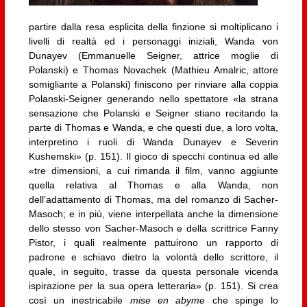
partire dalla resa esplicita della finzione si moltiplicano i
livelli di realtà ed i personaggi iniziali, Wanda von
Dunayev (Emmanuelle Seigner, attrice moglie di
Polanski) e Thomas Novachek (Mathieu Amalric, attore
somigliante a Polanski) finiscono per rinviare alla coppia
Polanski-Seigner generando nello spettatore «la strana
sensazione che Polanski e Seigner stiano recitando la
parte di Thomas e Wanda, e che questi due, a loro volta,
interpretino i ruoli di Wanda Dunayev e Severin
Kushemski» (p. 151). Il gioco di specchi continua ed alle
«tre dimensioni, a cui rimanda il film, vanno aggiunte
quella relativa al Thomas e alla Wanda, non
dell’adattamento di Thomas, ma del romanzo di Sacher-
Masoch; e in più, viene interpellata anche la dimensione
dello stesso von Sacher-Masoch e della scrittrice Fanny
Pistor, i quali realmente pattuirono un rapporto di
padrone e schiavo dietro la volontà dello scrittore, il
quale, in seguito, trasse da questa personale vicenda
ispirazione per la sua opera letteraria» (p. 151). Si crea
così un inestricabile
mise en abyme
che spinge lo