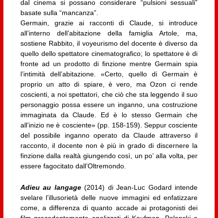
dal cinema si possano considerare “pulsioni sessuali”
basate sulla “mancanza”.
Germain, grazie ai racconti di Claude, si introduce
all’interno dell’abitazione della famiglia Artole, ma,
sostiene Rabbito, il voyeurismo del docente è diverso da
quello dello spettatore cinematografico; lo spettatore è di
fronte ad un prodotto di finzione mentre Germain spia
l’intimità dell’abitazione. «Certo, quello di Germain è
proprio un atto di spiare, è vero, ma Ozon ci rende
coscienti, a noi spettatori, che ciò che sta leggendo il suo
personaggio possa essere un inganno, una costruzione
immaginata da Claude. Ed è lo stesso Germain che
all’inizio ne è cosciente» (pp. 158-159). Seppur cosciente
del possibile inganno operato da Claude attraverso il
racconto, il docente non è più in grado di discernere la
finzione dalla realtà giungendo così, un po’ alla volta, per
essere fagocitato dall’Oltremondo.
Adieu au langage
(2014) di Jean-Luc Godard intende
svelare l’illusorietà delle nuove immagini ed enfatizzare
come, a differenza di quanto accade ai protagonisti dei
film precedentemente analizzati di Kaufman, Polanski e