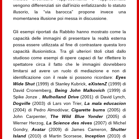
vengono differenziati sin dall’inizio enfatizzando lo statuto
illusorio, la “via barocca” propone invece una
momentanea illusione poi messa in discussione.
Gli esempi riportati da Rabbito hanno mostrato come la
capacità delle immagini di presentare la realtà esterna
possa essere utilizzata al fine di contrastare questa loro
capacità illusionistica. Tra gli ulteriori titoli citati dallo
studioso come esempi di opere capaci di far riflettere lo
spettatore circa il fatto che le immagini dovrebbero
limitarsi ad avere un ruolo di mediazione e non di
identificazione con il reale si possono ricordare:
Eyes
Wide Shut
(1999) di Stanley Kubrick,
eXistenZ
(1999) di
David Cronemberg,
Being John Malkovich
(1999) di
Spike Jonze ,
Mulholland Drive
(2001) di David Lynch,
Dogville
(2003) di Lars von Trier,
La mala educacion
(2004) di Pedro Almodóvar,
Cigarette burns
(2005) di
John Carpenter,
The Wild Blue Yonder
(2005) di
Werner Herzog,
La Science des rêves
(2007) di Michel
Gondry,
Avatar
(2009) di James Cameron,
Shutter
Island
(2010) di Martin Scorsese,
Inception
(2010) di