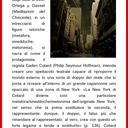
Ortega y Gasset
(
Meditazioni del
Chisciotte
), in un
intrecciarsi di
figure retoriche
(metafora,
sineddoche,
metonimia), si
narra di come il
protagonista, il
regista Caden Cotard (Philip Seymour Hoffman), intenda
creare uno spettacolo teatrale capace di riproporre il
mondo esterno in una sorta di doppio del reale che lo
porta a ricreare all’interno di un grande capannone uno
spaccato di una zona di New York. «La New York di
Cotard diviene così una particolare
metafora/sineddoche/metonimia dell’originale New York,
nel senso che la prima sostituisce la seconda; il
rappresentante, dunque, il doppio, il falso più che
rimandare al rappresentato, al vero, crea con questo un
forte legame e tende a sostituirlo» (p. 136). Cotard