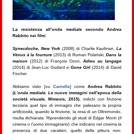
La resistenza all’onda mediale secondo Andrea
Rabbito nei film:
Synecdoche, New York
(2008) di Charlie Kaufman,
La
Vénus à la fourrure
(2013) di Roman Polański,
Dans la
maison
(2012) di François Ozon,
Adieu au langage
(2014) di Jean-Luc Godard e
Gone Girl
(2014) di David
Fincher
Abbiamo visto [
su Carmilla
] come
Andrea Rabbito
(
L’onda mediale. Le nuove immagini nell’epoca della
società visuale,
Mimesis, 2015)
, indichi con finzione
terziaria quel tipo di immagini che palesano la propria
artificiosità, quando la finzione, la resa di un Oltremondo,
risulta dichiarata. Riprendendo gli studi di Edgar Morin (
Il
cinema o l’uomo immaginario
) che indicano nel cinema la
presenza di due caratteri, quello della pittura non-