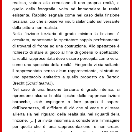
realista, votata alla creazione di una propria realtà, e
quello della fotografia, volta ad immortalare la realtà
esistente, Rabbito segnala come nel caso della finzione
terziaria, ciò che si osserva risulti sbilanciato sul versante
della pittura non realista.
Nella finzione terziaria di grado minimo la finzione è
occultata, nonostante lo spettatore sappia perfettamente
di trovarsi di fronte ad una costruzione. Allo spettatore è
richiesto di stare al gioco al fine di godersi lo spettacolo;
la realtà rappresentata deve essere percepita come vera,
come uno specchio della realtà. Fingendo vi sia soltanto
il rappresentato senza alcun rappresentante, si struttura
uno spettacolo antitetico a quello proposto da Bertold
Brecht (
Scritti teatrali
).
Nel caso di una finzione terziaria di grado intenso, si
riprendono alcune finalità tipiche delle rappresentazioni
barocche, cioè «spingere a fare proprio il sapere
dell’incertezza, di diffidare di ciò che si vede e di stare
all’erta sia nei riguardi della realtà sia nei riguardi della
finzione. […] Si invita insomma a considerare l’immagine
per quella che è, una rappresentazione, e non creare